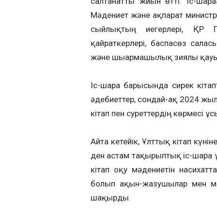
салтанатты жиын өтті. Іс-шара
Мәдениет және ақпарат министр
сыйлықтың иегерлері, ҚР П
қайраткерлері, баспасөз сала
және шығармашылық зиялы қау
Іс-шара барысында сирек кітап
әдебиеттер, сондай-ақ 2024 жы
кітап пен суреттердің көрмесі ұ
Айта кетейік, Ұлттық кітап күні
ден астам тақырыптық іс-шара 
кітап оқу мәдениетін насихатта
болып ақын-жазушылар мен мәде
шақырды.