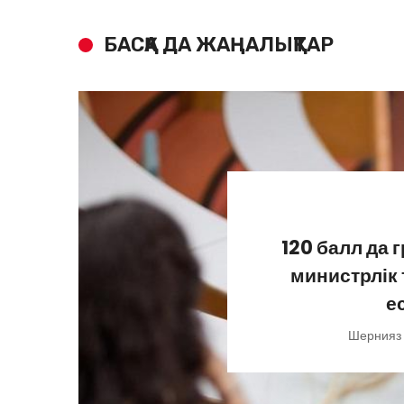
БАСҚА ДА ЖАҢАЛЫҚТАР
120 балл да 
министрлік
е
Шернияз