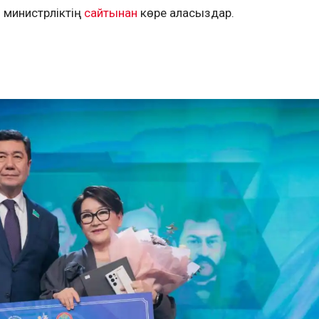
 министрліктің
сайтынан
көре аласыздар.