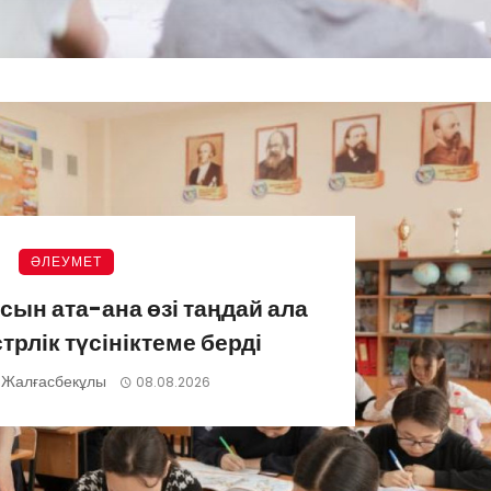
ӘЛЕУМЕТ
ын ата-ана өзі таңдай ала
рлік түсініктеме берді
 Жалғасбекұлы
08.08.2026