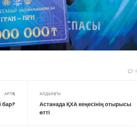
АРТҚА
АЛДЫҢҒЫ
й бар?
Астанада ҚХА кеңесінің отырысы
өтті