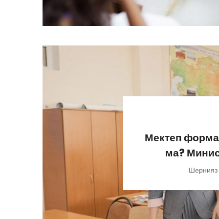
Мектеп формас
ма? Минист
Шернияз