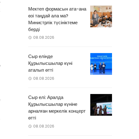
,
Мектеп формасын ата-ана
к
өзі таңдай ала ма?
м
Министрлік түсініктеме
ы
берді
08.08.2026
н
Сыр елінде
Құрылысшылар күні
қ
аталып өтті
08.08.2026
-
Сыр елі: Аралда
е
Құрылысшылар күніне
і
арналған меркелік концерт
а
өтті
08.08.2026