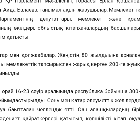
ға ҚР Парламент Мәжілісінің төрағасы Ерлан Қошанов
і Аида Балаева, танымал ақын-жазушылар, Мемлекетті
арламентінің депутаттары, мемлекет және қоға
сының өкілдері, облыстық кітапханалардың басшылар
ым қатысты.
тар мен қолжазбалар, Жеңістің 80 жылдығына арналға
лы мемлекеттік тапсырыспен жарық көрген 200-ге жуы
сынылды.
не орай 16-23 сәуір аралығында республика бойынша 300
ұйымдастырылды. Сонымен қатар әлеуметтік желілерд
уға бағытталған челлендж өтті. Оған алғашқылардың бір
ниет қайраткерлері қатысып, көпшілікті кітап оқуғ