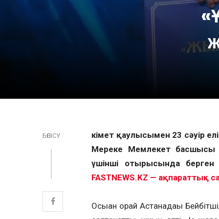
«
ж
Үкімет қаулысымен 23 сәуір ел
БӨЛІСУ
Мереке Мемлекет басшысы
үшінші отырысында берген 
FASTNEWS.KZ — ақпараттық с
Осыған орай Астанадағы Бейбітші