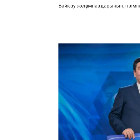
Байқау жеңімпаздарының тізімін