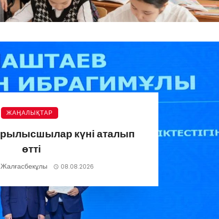
ЖАҢАЛЫҚТАР
ұрылысшылар күні аталып
өтті
 Жалғасбекұлы
08.08.2026