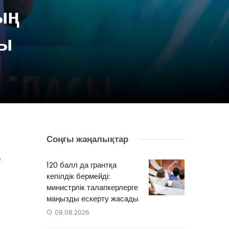
ың
ды
Соңғы жаңалықтар
.
ң
120 балл да грантқа
ы
кепілдік бермейді:
министрлік талапкерлерге
маңызды ескерту жасады
08.08.2026
н