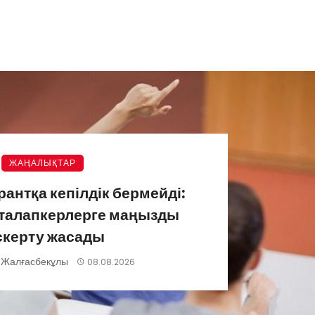
ЖАҢАЛЫҚТАР
грантқа кепілдік бермейді:
 талапкерлерге маңызды
скерту жасады
 Жалғасбекұлы
08.08.2026