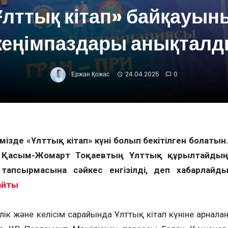
Ұлттық кітап» байқауын
еңімпаздары анықтал
Ержан Қожас
24.04.2025
0
імізде «Ұлттық кітап» күні болып бекітілген болатын
 Қасым-Жомарт Тоқаевтың Ұлттық құрылтайды
тапсырмасына сәйкес енгізілді, деп хабарлайд
айты
лік және келісім сарайында Ұлттық кітап күніне арналға