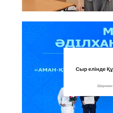
Сыр елінде Қ
Шернияз