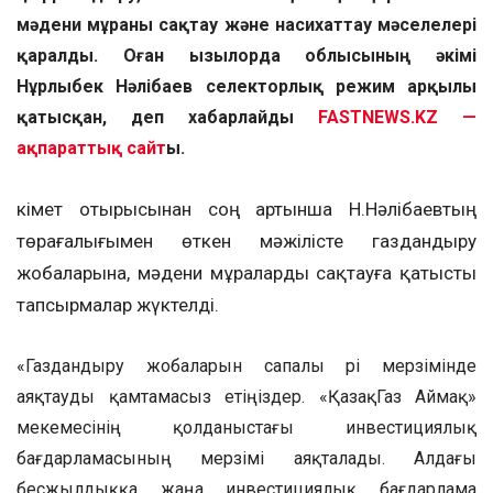
мәдени мұраны сақтау және насихаттау мәселелері
қаралды. Оған Қызылорда облысының әкімі
Нұрлыбек Нәлібаев селекторлық режим арқылы
қатысқан, деп хабарлайды
FASTNEWS.KZ —
ақпараттық сайт
ы.
Үкімет отырысынан соң артынша Н.Нәлібаевтың
төрағалығымен өткен мәжілісте газдандыру
жобаларына, мәдени мұраларды сақтауға қатысты
тапсырмалар жүктелді.
«Газдандыру жобаларын сапалы әрі мерзімінде
аяқтауды қамтамасыз етіңіздер. «ҚазақГаз Аймақ»
мекемесінің қолданыстағы инвестициялық
бағдарламасының мерзімі аяқталады. Алдағы
бесжылдыққа жаңа инвестициялық бағдарлама