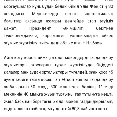
қорғаушылар күні, бұдан бөлек, биыл Ұлы Жеңістің 80
жылдығы. Мерекелерді негізгі идеологиялық
бағыттар аясында жоғары деңгейде атап өтуіміз
қажет. Президент Әкімшілігі бекіткен
тұжырымдамаға, көрсетілген ұстанымдарға сәйкес
жұмыс жүргізілуі тиіс», деді облыс әкімі Н.Нәлібаев.
Айта кету керек, аймақта елді мекендерді газдандыру
жұмыстары жоспарлы түрде жүргізілуде. Өңірдегі
қалалар мен аудан орталықтары түгелдей, оған қоса 45
ауыл табиғи газға қосылған. Өткен жылы газдандыру
жобаларына 30 млрд, 500 млн теңге бөлініп, 11 елді
мекеннің 40 мыңға жуық тұрғыны газ тұтынуға көшті.
Жыл басынан бері тағы 5 елді мекен газдандырылып,
өңір халқын газбен қамту деңгейі 80,8 пайызға жетті.