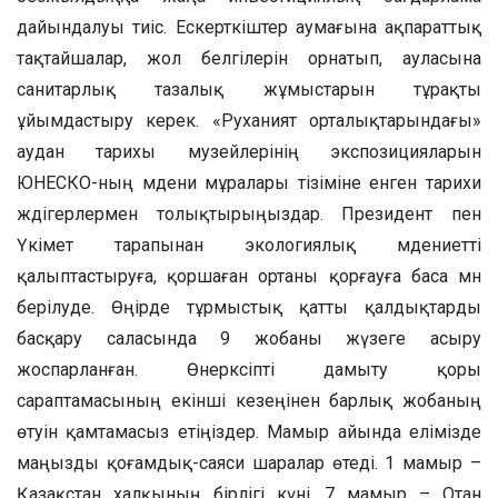
дайындалуы тиіс. Ескерткіштер аумағына ақпараттық
тақтайшалар, жол белгілерін орнатып, ауласына
санитарлық тазалық жұмыстарын тұрақты
ұйымдастыру керек. «Руханият орталықтарындағы»
аудан тарихы музейлерінің экспозицияларын
ЮНЕСКО-ның мәдени мұралары тізіміне енген тарихи
жәдігерлермен толықтырыңыздар. Президент пен
Үкімет тарапынан экологиялық мәдениетті
қалыптастыруға, қоршаған ортаны қорғауға баса мән
берілуде. Өңірде тұрмыстық қатты қалдықтарды
басқару саласында 9 жобаны жүзеге асыру
жоспарланған. Өнеркәсіпті дамыту қоры
сараптамасының екінші кезеңінен барлық жобаның
өтуін қамтамасыз етіңіздер. Мамыр айында елімізде
маңызды қоғамдық-саяси шаралар өтеді. 1 мамыр –
Қазақстан халқының бірлігі күні, 7 мамыр – Отан