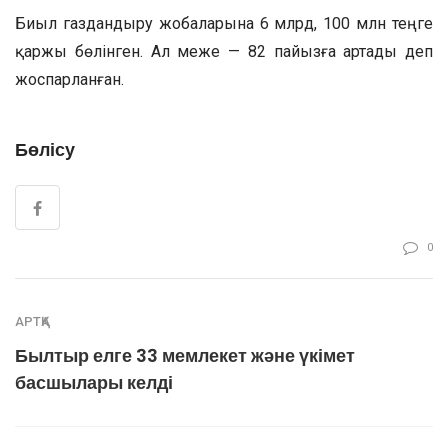
Биыл газдандыру жобаларына 6 млрд, 100 млн теңге
қаржы бөлінген. Ал меже — 82 пайызға артады деп
жоспарланған.
Бөлісу
0
АРТҚА
Былтыр елге 33 мемлекет және үкімет
басшылары келді