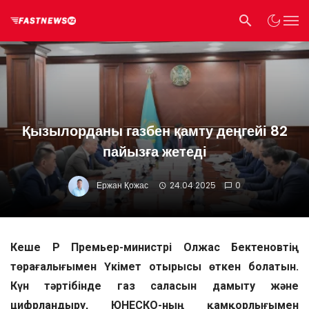
Қызылорданы газбен қамту деңгейі 82
пайызға жетеді
Ержан Қожас
24.04.2025
0
Кеше ҚР Премьер-министрі Олжас Бектеновтің
төрағалығымен Үкімет отырысы өткен болатын.
Күн тәртібінде газ саласын дамыту және
цифрландыру, ЮНЕСКО-ның қамқорлығымен