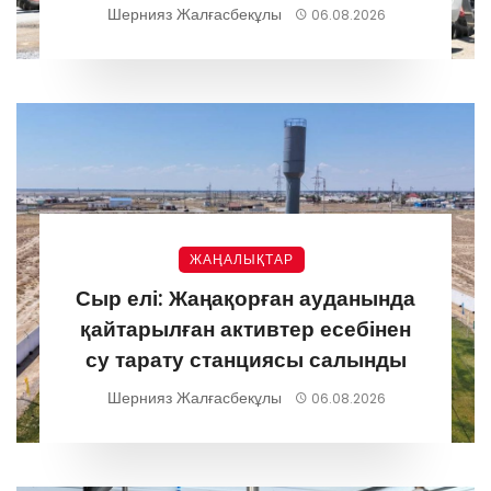
Шернияз Жалғасбекұлы
06.08.2026
ЖАҢАЛЫҚТАР
Сыр елі: Жаңақорған ауданында
қайтарылған активтер есебінен
су тарату станциясы салынды
Шернияз Жалғасбекұлы
06.08.2026