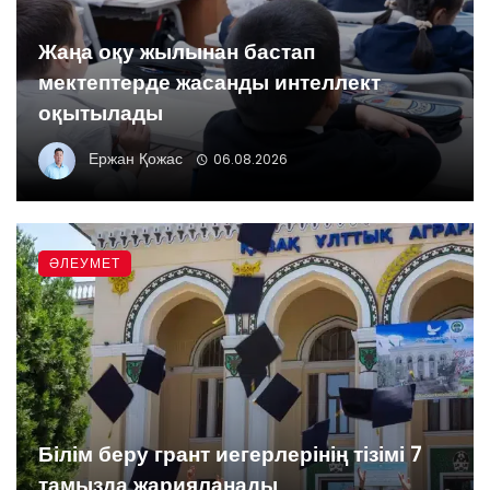
Жаңа оқу жылынан бастап
мектептерде жасанды интеллект
оқытылады
Ержан Қожас
06.08.2026
ӘЛЕУМЕТ
Білім беру грант иегерлерінің тізімі 7
тамызда жарияланады