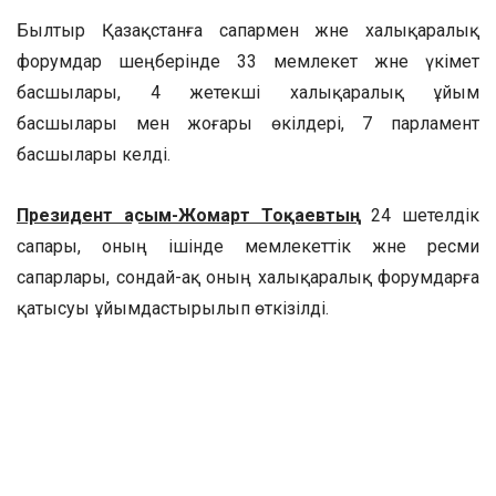
Былтыр Қазақстанға сапармен және халықаралық
форумдар шеңберінде 33 мемлекет және үкімет
басшылары, 4 жетекші халықаралық ұйым
басшылары мен жоғары өкілдері, 7 парламент
басшылары келді.
Президент Қасым-Жомарт Тоқаевтың
24 шетелдік
сапары, оның ішінде мемлекеттік және ресми
сапарлары, сондай-ақ оның халықаралық форумдарға
қатысуы ұйымдастырылып өткізілді.
ҚР Премьер-Министрінің орынбасары – Сыртқы істер
министрі Мұрат Нұртілеу
Ресей, Қытай, АҚШ, Аустрия,
Италия, Люксембург, Хорватия, Швейцария, Мальта
және т.б. негізгі елдер мен өңірлерді қамтыған 35
шетелдік сапар жасады, 205 кездесу өткізді (оның