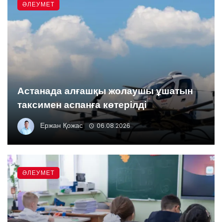
ӘЛЕУМЕТ
Астанада алғашқы жолаушы ұшатын
таксимен аспанға көтерілді
Ержан Қожас
06.08.2026
ӘЛЕУМЕТ