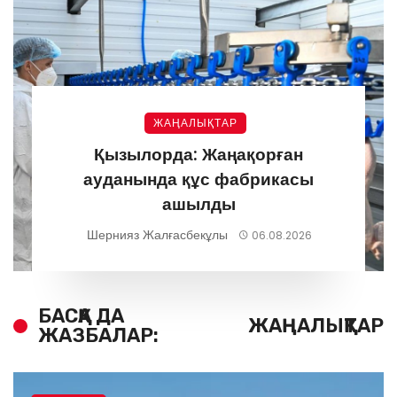
ЖАҢАЛЫҚТАР
Қызылорда: Жаңақорған
ауданында құс фабрикасы
ашылды
Шернияз Жалғасбекұлы
06.08.2026
БАСҚА ДА
ЖАҢАЛЫҚТАР
ЖАЗБАЛАР: