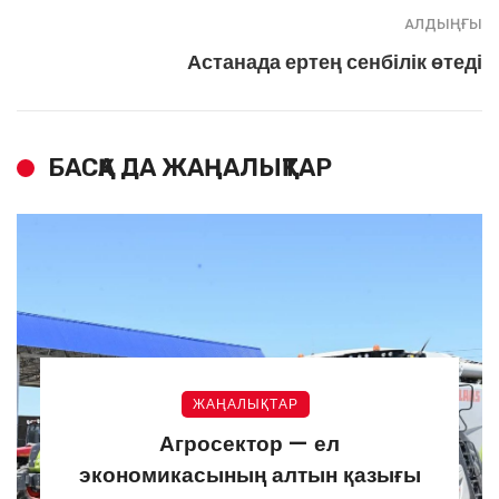
АЛДЫҢҒЫ
Астанада ертең сенбілік өтеді
БАСҚА ДА ЖАҢАЛЫҚТАР
ЖАҢАЛЫҚТАР
Агросектор — ел
экономикасының алтын қазығы