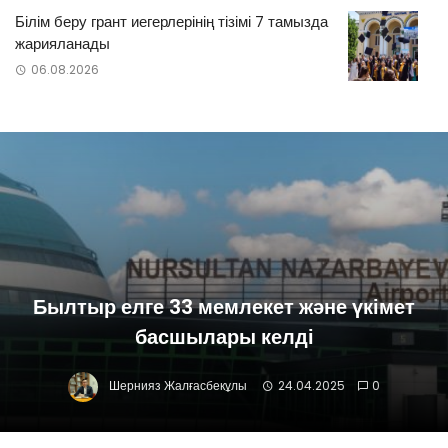
Білім беру грант иегерлерінің тізімі 7 тамызда
жарияланады
06.08.2026
Былтыр елге 33 мемлекет және үкімет
басшылары келді
Шернияз Жалғасбекұлы
24.04.2025
0