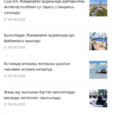
Сыр елі: Жаңақорған ауданында қайтарылған
активтер есебінен су тарату станциясы
салынды
06.08.2026
Қызылорда: Жаңақорған ауданында құс
фабрикасы ашылды
06.08.2026
Астанада алғашқы жолаушы ұшатын
таксимен аспанға көтерілді
06.08.2026
Жаңа оқу жылынан бастап мектептерде
жасанды интеллект оқытылады
06.08.2026