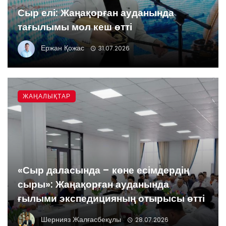
Сыр елі: Жаңақорған ауданында
тағылымы мол кеш өтті
Ержан Қожас
31.07.2026
ЖАҢАЛЫҚТАР
«Сыр даласында – көне есімдердің
сыры»: Жаңақорған ауданында
ғылыми экспедицияның отырысы өтті
Шернияз Жалғасбекұлы
28.07.2026