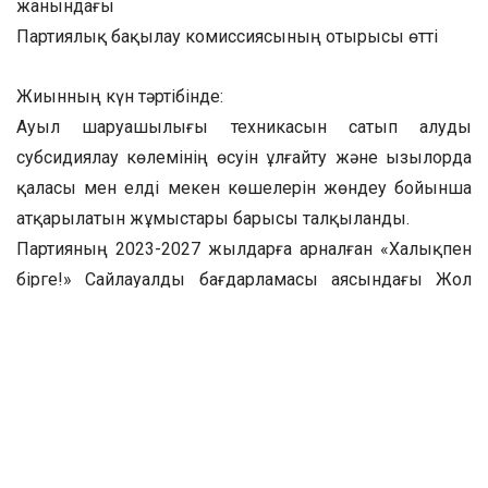
жанындағы
Партиялық бақылау комиссиясының отырысы өтті
Жиынның күн тәртібінде:
Ауыл шаруашылығы техникасын сатып алуды
субсидиялау көлемінің өсуін ұлғайту және Қызылорда
қаласы мен елді мекен көшелерін жөндеу бойынша
атқарылатын жұмыстары барысы талқыланды.
Партияның 2023-2027 жылдарға арналған «Халықпен
бірге!» Сайлауалды бағдарламасы аясындағы Жол
картасында «Ауыл шаруашылығы техникасын сатып
алуды субсидиялау көлемінің өсуін ұлғайту» тармағы
қаралған.
Ауыл шаруашылығы және жер қатынастары
басқармасының Инвеститция және кооперация бөлімі
басшысының м.а Ғалымжан Айжарықұлының