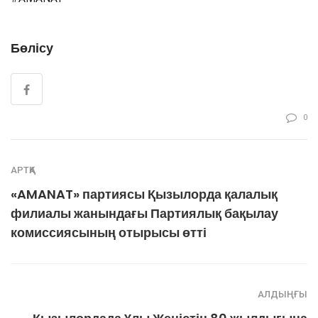
Бөлісу
0
АРТҚА
«AMANAT» партиясы Қызылорда қалалық
филиалы жанындағы Партиялық бақылау
комиссиясының отырысы өтті
АЛДЫҢҒЫ