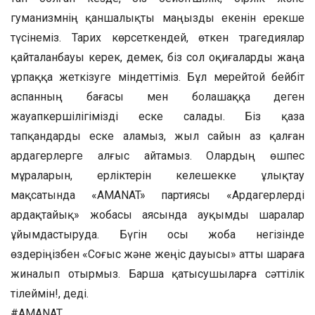
гуманизмнің қаншалықты маңызды екенін ерекше
түсінеміз. Тарих көрсеткендей, өткен трагедиялар
қайталанбауы керек, демек, біз сол оқиғаларды жаңа
ұрпаққа жеткізуге міндеттіміз. Бұл мерейтой бейбіт
аспанның бағасы мен болашаққа деген
жауапкершілігімізді еске салады. Біз қаза
тапқандарды еске аламыз, жыл сайын аз қалған
ардагерлерге алғыс айтамыз. Олардың өшпес
мұраларын, ерліктерін келешекке ұлықтау
мақсатында «AMANAT» партиясы «Ардагерлерді
ардақтайық» жобасы аясында ауқымды шаралар
ұйымдастыруда. Бүгін осы жоба негізінде
өздеріңізбен «Соғыс және жеңіс дауысы» атты шараға
жиналып отырмыз. Барша қатысушыларға сәттілік
тілеймін!, деді.
#AMANAT