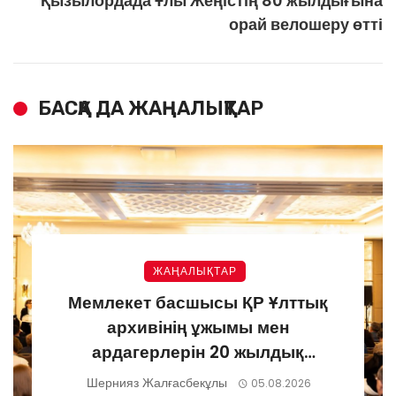
Қызылордада Ұлы Жеңістің 80 жылдығына
орай велошеру өтті
БАСҚА ДА ЖАҢАЛЫҚТАР
ЖАҢАЛЫҚТАР
Мемлекет басшысы ҚР Ұлттық
архивінің ұжымы мен
ардагерлерін 20 жылдық
мерейтоймен құттықтады
Шернияз Жалғасбекұлы
05.08.2026