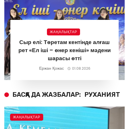
ЖАҢАЛЫҚТАР
Сыр елі: Төретам кентінде алғаш
рет «Ел іші – өнер кеніші» мәдени
шарасы өтті
Ержан Қожас
01.08.2026
БАСҚА ДА ЖАЗБАЛАР:
РУХАНИЯТ
ЖАҢАЛЫҚТАР