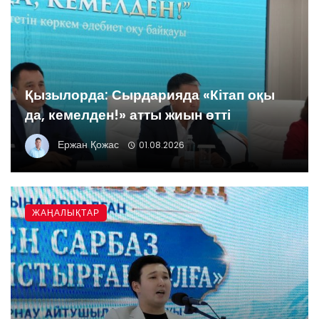
Қызылорда: Сырдарияда «Кітап оқы
да, кемелден!» атты жиын өтті
Ержан Қожас
01.08.2026
ЖАҢАЛЫҚТАР