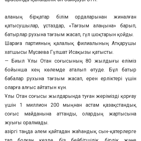
Қаланың бірқатар білім ордаларынан жиналған
қатысушылар, ұстаздар, «Тағзым алаңына» барып,
батырлар рухына тағзым жасап, гүл шоқтарын қойды.
Шараға партияның қалалық филиалының Атқарушы
хатшысы Мұсаева Гүлшат Исақызы қатысты.
— Биыл Ұлы Отан соғысының 80 жылдығы еліміз
бойынша кең көлемде аталып өтуде. Бұл батыр
бабалар рухына тағзым жасап, ерен ерліктері үшін
оларға алғыс айтатын күн.
Ұлы Отан соғысы жылдарында туған жерімізді қорғау
үшін 1 миллион 200 мыңнан астам қазақстандық
соғыс майданына аттанды, олардың жартысына
жуығы оралмады.
Қазіргі таңда әлем қайтадан жаһандық сын-қатерлерге
тап болған кезде, біз бейбітшілік, бірлік және