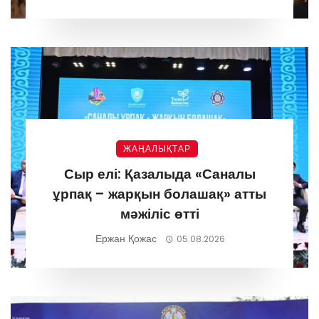
ЖАҢАЛЫҚТАР
Сыр елі: Қазалыда «Саналы
ұрпақ – жарқын болашақ» атты
мәжіліс өтті
Ержан Қожас
05.08.2026