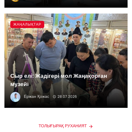
ЖАҢАЛЫҚТАР
Сыр елі: Жәдігері мол Жаңақорған
музейі
Ержан Қожас
28.07.2026
ТОЛЫҒЫРАҚ РУХАНИЯТ