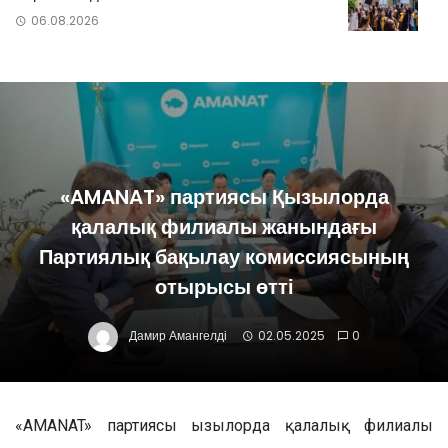
06.08.2026
«AMANAT» партиясы Қызылорда
қалалық филиалы жанындағы
Партиялық бақылау комиссиясының
отырысы өтті
Дамир Амангелді
02.05.2025
0
«AMANAT» партиясы Қызылорда қалалық филиалы