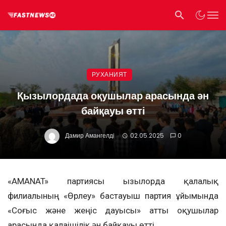
РУХАНИЯТ
Қызылордада оқушылар арасында ән
байқауы өтті
Дамир Амангелді
02.05.2025
0
«AMANAT» партиясы Қызылорда қалалық
филиалының «Өрлеу» бастауыш партия ұйымында
«Соғыс және жеңіс дауысы» атты оқушылар
арасында қалаішілік ән байқауы өтті.