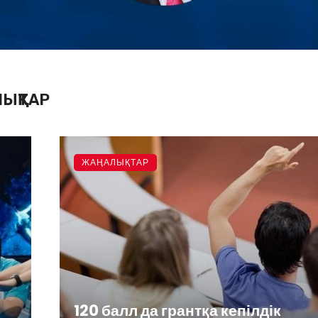
ЫҚТАР
ЖАҢАЛЫҚТАР
120 балл да грантқа кепілдік