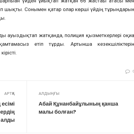
арпыған үйден ұйықтап жатқан 66 жастағы атасы ме
ып шықты. Сонымен қатар олар көрші үйдің тұрғындары
ды.
ы ауыздықтап жатқанда, полиция қызметкерлері оқиғ
қамтамасыз етіп тұрды. Артынша кезекшіліктері
кірісті.
АРТҚА
АЛДЫҢҒЫ
 есімі
Абай Құнанбайұлының қанша
лердің
малы болған?
н алды