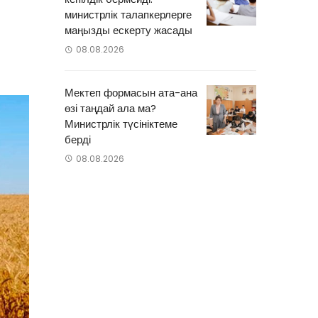
министрлік талапкерлерге
маңызды ескерту жасады
08.08.2026
Мектеп формасын ата-ана
өзі таңдай ала ма?
Министрлік түсініктеме
берді
08.08.2026