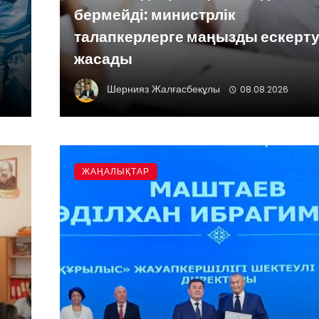
бермейді: министрлік
талапкерлерге маңызды ескерт
жасады
Шернияз Жалғасбекұлы
08.08.2026
ЖАҢАЛЫҚТАР