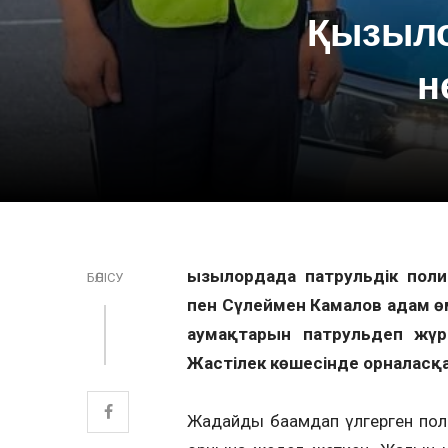
Қызыло
н
Қызылордада патрульдік пол
БӨЛІСУ
пен Сүлеймен Камалов адам өмі
аумақтарын патрульдеп жү
Жастілек көшесінде орналасқ
Жағдайды бағамдап үлгерген пол