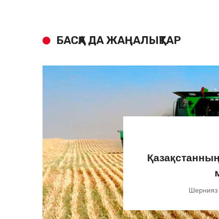
БАСҚА ДА ЖАҢАЛЫҚТАР
Қазақстанның
Шернияз