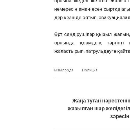
орнына жедел жеткен. Жалын ш
немересін аман-есен сыртқа ал
дер кезінде оятып, эвакуацияла
Өрт сөндірушілер қызыл жалынд
орнында қоғамдық тәртіпті 
жалғастырып, патрульдеуге қайта 
Қызылорда
Полиция
Жаңа туған нәрестенің
жазылған шар желідегі
зәресі