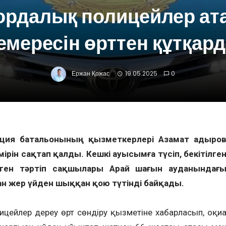
рдалық полицейлер ат
емересін өрттен құтқар
Ержан Қожас
19.05.2025
0
иция батальонының қызметкерлері Азамат Қадыро
рін сақтап қалды. Кешкі ауысымға түсіп, бекітілге
рген тәртіп сақшылары Арай шағын ауданындағ
ан жер үйден шыққан қою түтінді байқады.
ицейлер дереу өрт сөндіру қызметіне хабарласып, оқиғ