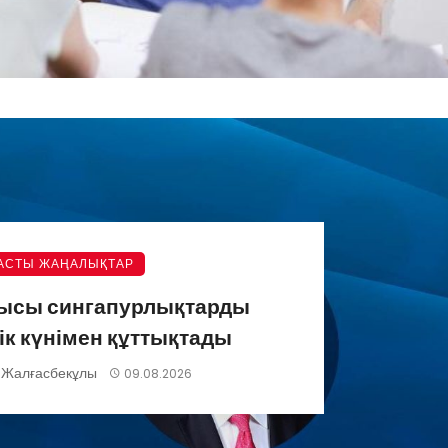
АСТЫ ЖАҢАЛЫҚТАР
шысы сингапурлықтарды
ік күнімен құттықтады
 Жалғасбекұлы
09.08.2026