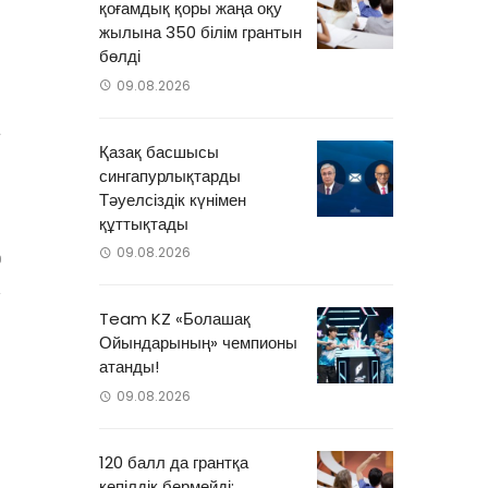
н
қоғамдық қоры жаңа оқу
жылына 350 білім грантын
н
бөлді
09.08.2026
а
Қазақ басшысы
н
сингапурлықтарды
Тәуелсіздік күнімен
құттықтады
09.08.2026
0
Team KZ «Болашақ
Ойындарының» чемпионы
атанды!
09.08.2026
120 балл да грантқа
кепілдік бермейді: