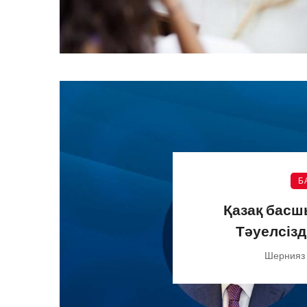
Б
Қазақ бас
Тәуелсізд
Шернияз