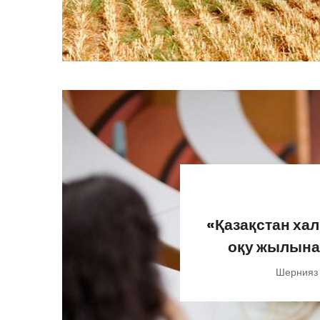
«Қазақстан ха
оқу жылына 
Шернияз