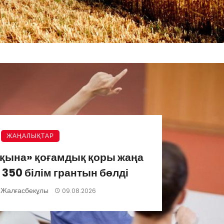
ЖАҢАЛЫҚТАР
лқына» қоғамдық қоры жаңа
350 білім грантын бөлді
 Жалғасбекұлы
09.08.2026