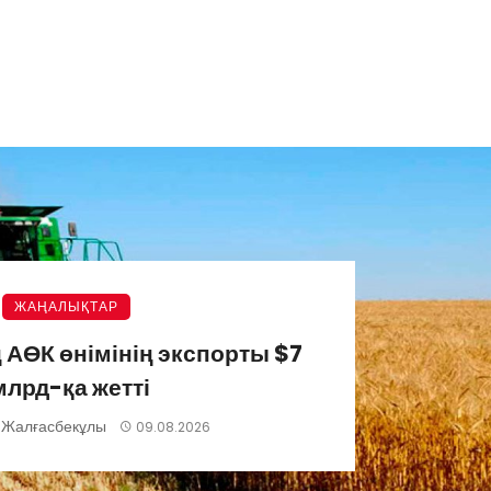
ЖАҢАЛЫҚТАР
 АӨК өнімінің экспорты $7
млрд-қа жетті
 Жалғасбекұлы
09.08.2026