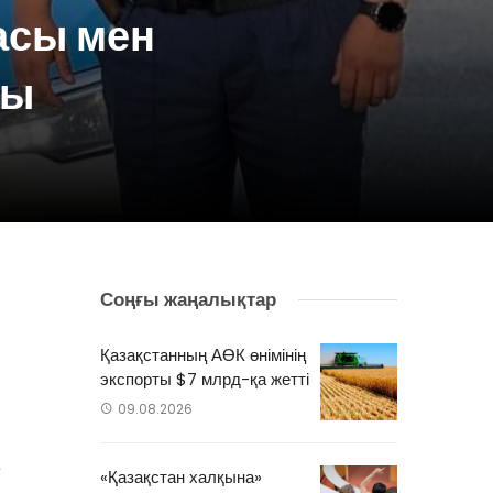
асы мен
ды
Соңғы жаңалықтар
в
н
Қазақстанның АӨК өнімінің
ы
экспорты $7 млрд-қа жетті
09.08.2026
а
«Қазақстан халқына»