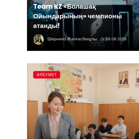
Team KZ «Болашақ
Ойындарының» чемпионы
атанды!
Шернияз Жалғасбекұлы
09.08.2026
ӘЛЕУМЕТ