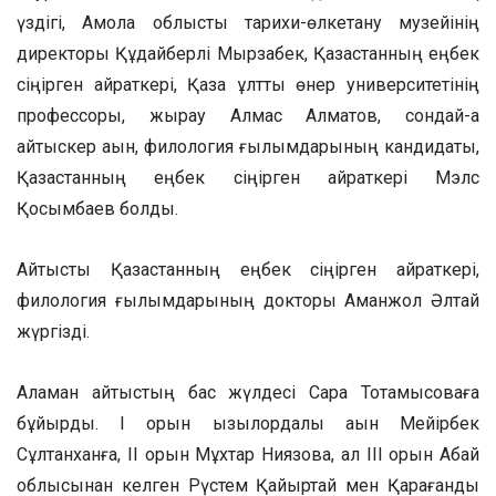
үздігі, Ақмола облыстық тарихи-өлкетану музейінің
директоры Құдайберлі Мырзабек, Қазақстанның еңбек
сіңірген қайраткері, Қазақ ұлттық өнер университетінің
профессоры, жырау Алмас Алматов, сондай-ақ
айтыскер ақын, филология ғылымдарының кандидаты,
Қазақстанның еңбек сіңірген қайраткері Мэлс
Қосымбаев болды.
Айтысты Қазақстанның еңбек сіңірген қайраткері,
филология ғылымдарының докторы Аманжол Әлтай
жүргізді.
Аламан айтыстың бас жүлдесі Сара Тоқтамысоваға
бұйырды. I орын қызылордалық ақын Мейірбек
Сұлтанханға, II орын Мұхтар Ниязовқа, ал III орын Абай
облысынан келген Рүстем Қайыртай мен Қарағанды