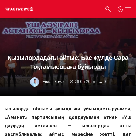
Қызылордадағы айтыс: Бас жүлде Сара
Тоқтамысоваға бұйырды
Ержан Қожас
26.05.2025
0
Қызылорда облысы әкімдігінің ұйымдастыруымен,
«Аманат» партиясының қолдауымен өткен «Үш
дәуірдің астанасы – Қызылорда» атты
республикалық айтыс мәресіне жетті, деп