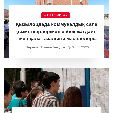
ЖАҢАЛЫҚТАР
Қызылордада коммуналдық сала
қызметкерлерімен еңбек жағдайы
мен қала тазалығы мәселелері
талқыланды
Шернияз Жалғасбекұлы
07.08.2026