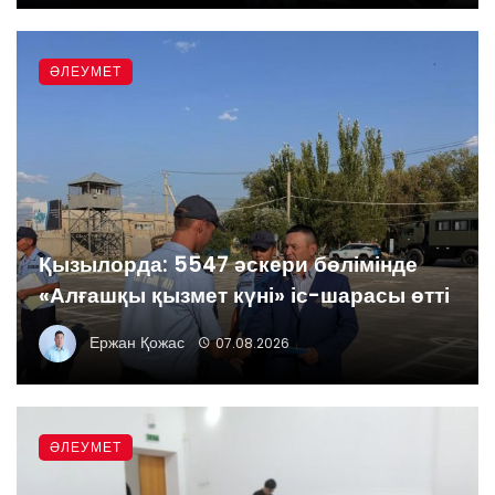
ӘЛЕУМЕТ
Қызылорда: 5547 әскери бөлімінде
«Алғашқы қызмет күні» іс-шарасы өтті
Ержан Қожас
07.08.2026
ӘЛЕУМЕТ