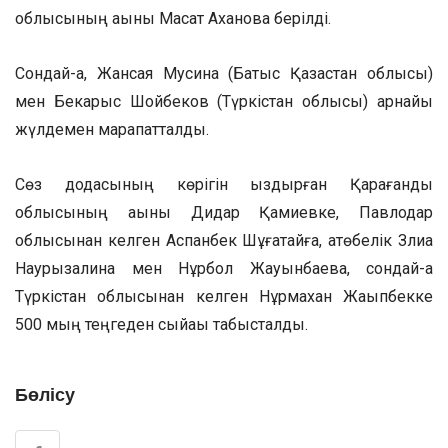
облысының ақыны Мақсат Ахановқа берілді.
Сондай-ақ, Жансая Мусина (Батыс Қазақстан облысы)
мен Бекарыс Шойбеков (Түркістан облысы) арнайы
жүлдемен марапатталды.
Сөз додасының көрігін қыздырған Қарағанды
облысының ақыны Дидар Қамиевке, Павлодар
облысынан келген Аспанбек Шұғатайға, ақтөбелік Злиқа
Наурызалина мен Нұрбол Жауынбаевқа, сондай-ақ
Түркістан облысынан келген Нұрмахан Жақыпбекке
500 мың теңгеден сыйақы табысталды.
Бөлісу