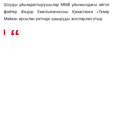
Шоуды ұйымдастырушылар ММА ұйымындағы әйгілі
файтер Федор Емельяненконы Қазақстанға «Темір
Майкқа» қарсылас ретінде шақыруды жоспарлап отыр.
— Біздің жоспарларымызға Майк Тайсон
мен Федор Емельяненконың жекпе-жегін
ұйымдастыру кіреді. Бұл бағыттағы
жұмыстар қазірдің өзінде қызу жүріп жатыр.
Майк Тайсонды шақырғымыз келетін
турнирді желтоқсан айына жоспарлап
отырмыз, – деді Астанада өткен баспасөз
мәслихатында Alash Pride лигасының
президенті Әлімжан Бектаев.