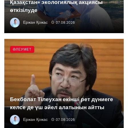
Қазақстан» экологиялық акциясы
өткізілуде
Ержан Қожас
07.08.2026
ӘЛЕУМЕТ
Бекболат Тілеухан екінші рет дүниеге
келсе де үш әйел алатынын айтты
Ержан Қожас
07.08.2026