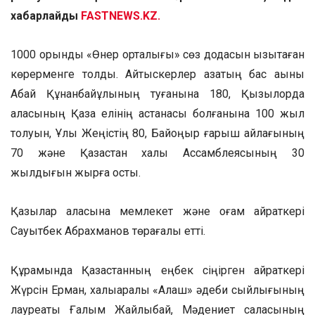
хабарлайды
FASTNEWS.KZ.
1000 орындық «Өнер орталығы» сөз додасын қызықтаған
көрерменге толды. Айтыскерлер қазақтың бас ақыны
Абай Құнанбайұлының туғанына 180, Қызылорда
қаласының Қазақ елінің астанасы болғанына 100 жыл
толуын, Ұлы Жеңістің 80, Байқоңыр ғарыш айлағының
70 және Қазақстан халқы Ассамблеясының 30
жылдығын жырға қосты.
Қазылар алқасына мемлекет және қоғам қайраткері
Сауытбек Абрахманов төрағалық етті.
Құрамында Қазақстанның еңбек сіңірген қайраткері
Жүрсін Ерман, халықаралық «Алаш» әдеби сыйлығының
лауреаты Ғалым Жайлыбай, Мәдениет саласының