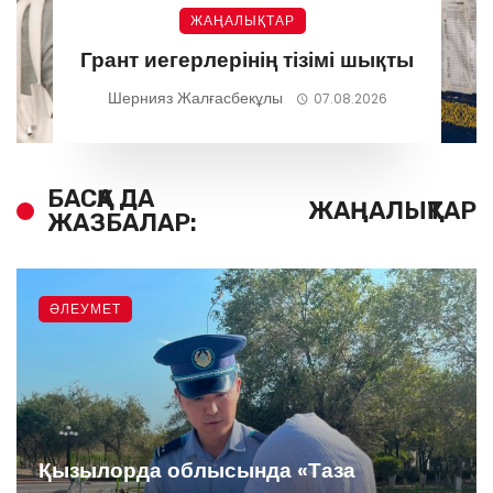
ЖАҢАЛЫҚТАР
Грант иегерлерінің тізімі шықты
Шернияз Жалғасбекұлы
07.08.2026
БАСҚА ДА
ЖАҢАЛЫҚТАР
ЖАЗБАЛАР:
ӘЛЕУМЕТ
Қызылорда облысында «Таза