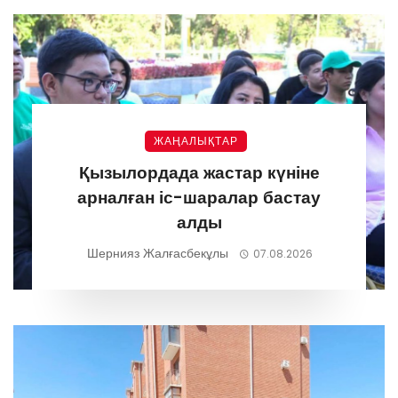
ЖАҢАЛЫҚТАР
Қызылордада жастар күніне
арналған іс-шаралар бастау
алды
Шернияз Жалғасбекұлы
07.08.2026