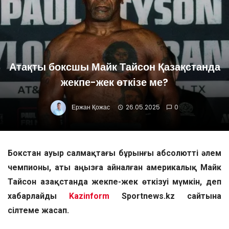
Атақты боксшы Майк Тайсон Қазақстанда
жекпе-жек өткізе ме?
Ержан Қожас
26.05.2025
0
Бокстан ауыр салмақтағы бұрынғы абсолютті әлем
чемпионы, аты аңызға айналған америкалық Майк
Тайсон Қазақстанда жекпе-жек өткізуі мүмкін, деп
хабарлайды
Kazinform
Sportnews.kz сайтына
сілтеме жасап.