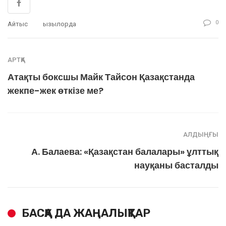
0
Айтыс
Қызылорда
АРТҚА
Атақты боксшы Майк Тайсон Қазақстанда
жекпе-жек өткізе ме?
АЛДЫҢҒЫ
А. Балаева: «Қазақстан балалары» ұлттық
науқаны басталды
БАСҚА ДА ЖАҢАЛЫҚТАР