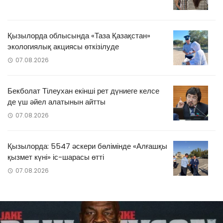
Қызылорда облысында «Таза Қазақстан»
экологиялық акциясы өткізілуде
07.08.2026
Бекболат Тілеухан екінші рет дүниеге келсе
де үш әйел алатынын айтты
07.08.2026
Қызылорда: 5547 әскери бөлімінде «Алғашқы
қызмет күні» іс-шарасы өтті
07.08.2026