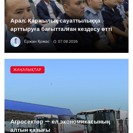
Арал: Қаржылық сауаттылыққа
арттыруға бағытталған кездесу өтті
Ержан Қожас
07.08.2026
ЖАҢАЛЫҚТАР
Агросектор — ел экономикасының
алтын қазығы