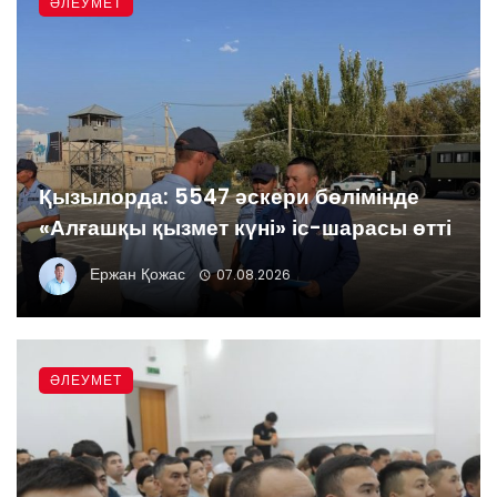
ӘЛЕУМЕТ
Қызылорда: 5547 әскери бөлімінде
«Алғашқы қызмет күні» іс-шарасы өтті
Ержан Қожас
07.08.2026
ӘЛЕУМЕТ