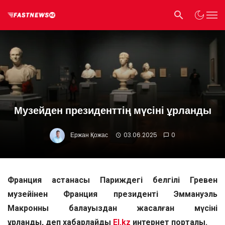
Музейден президенттің мүсіні ұрланды
Ержан Қожас
03.06.2025
0
Франция астанасы Париждегі белгілі Гревен
музейінен Франция президенті Эммануэль
Макронның балауыздан жасалған мүсіні
ұрланды, деп хабарлайды
El.kz
интернет порталы.