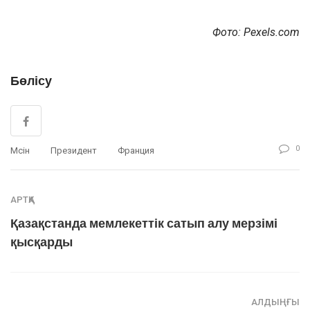
Фото: Pexels.com
Бөлісу
0
Мүсін
Президент
Франция
АРТҚА
Қазақстанда мемлекеттік сатып алу мерзімі
қысқарды
АЛДЫҢҒЫ