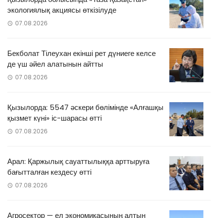
экологиялық акциясы өткізілуде
07.08.2026
Бекболат Тілеухан екінші рет дүниеге келсе
де үш әйел алатынын айтты
07.08.2026
Қызылорда: 5547 әскери бөлімінде «Алғашқы
қызмет күні» іс-шарасы өтті
07.08.2026
Арал: Қаржылық сауаттылыққа арттыруға
бағытталған кездесу өтті
07.08.2026
Агросектор — ел экономикасының алтын