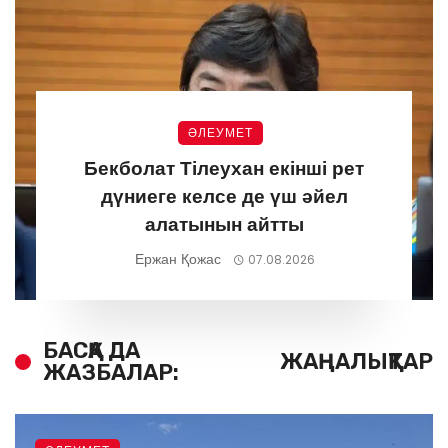
ӘЛЕУМЕТ
Бекболат Тілеухан екінші рет
дүниеге келсе де үш әйел
алатынын айтты
Ержан Қожас
07.08.2026
БАСҚА ДА
ЖАҢАЛЫҚТАР
ЖАЗБАЛАР: