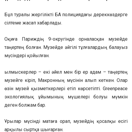
Бұл туралы жергілікті БАҚ полициядағы дереккөздерге
сілтеме жасап хабарлады.
Оқиға Париждің 9-округінде орналасқан музейде
таңертең болған. Музейде әйгілі тұлғалардың балауыз
мүсіндері қойылған.
Қылмыскерлер – екі әйел мен бір ер адам – таңертең
музейге кіріп, Макронның мүсінін алып кеткен. Олар
өзін музей қызметкерлері етіп көрсетіпті. Greenpeace
экологиялық ұйымының мүшелері болуы мүмкін
деген болжам бар.
Ұрылар мүсінді матаға орап, музейдің қосалқы есігі
арқылы сыртқа шығарған.