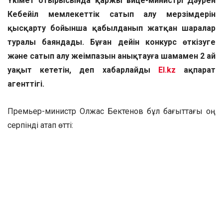
Үкімет отырысында қаржы вице-министрі Дәурен
Кеңбейіл мемлекеттік сатып алу мерзімдерін
қысқарту бойынша қабылданып жатқан шаралар
туралы баяндады. Бұған дейін конкурс өткізуге
және сатып алу жеңімпазын анықтауға шамамен 2 ай
уақыт кететін, деп хабарлайды
El.kz
ақпарат
агенттігі.
Премьер-министр Олжас Бектенов бұл бағыттағы оң
серпінді атап өтті:
Жыл басынан бері біз конкурстардың
мерзімдерін едәуір қысқарттық. Маған
баяндалғандай, қазіргі таңда конкурстар
бір аптаның ішінде өтіп жатыр. Бұл