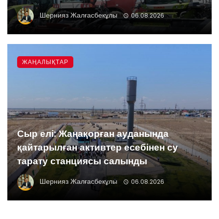
Шернияз Жалғасбекұлы
06.08.2026
ЖАҢАЛЫҚТАР
Сыр елі: Жаңақорған ауданында
қайтарылған активтер есебінен су
тарату станциясы салынды
Шернияз Жалғасбекұлы
06.08.2026