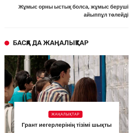
Жұмыс орны ыстық болса, жұмыс беруші
айыппұл төлейді
БАСҚА ДА ЖАҢАЛЫҚТАР
ЖАҢАЛЫҚТАР
Грант иегерлерінің тізімі шықты