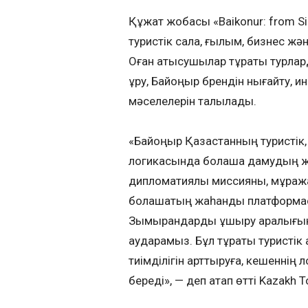
Құжат жобасы «Baikonur: from Si
туристік сала, ғылым, бизнес жә
Оған қатысушылар тұрақты турла
құру, Байқоңыр брендін нығайту, 
мәселелерін талқылады.
«Байқоңыр Қазақстанның туристік,
логикасында болашақ дамудың ж
дипломатиялық миссияны, мұраж
болашақтың жаһандық платформас
Зымырандарды ұшыру аралығын
аударамыз. Бұл тұрақты туристі
тиімділігін арттыруға, кешеннің
береді», — деп атап өтті Kazakh