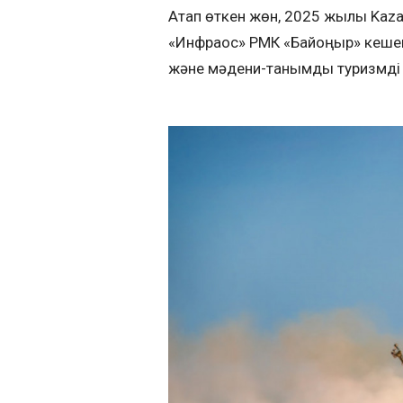
Атап өткен жөн, 2025 жылы Kaz
«Инфрақос» РМК «Байқоңыр» кеше
және мәдени-танымдық туризмді 