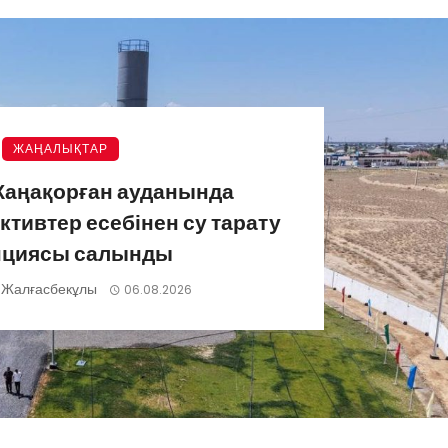
ЖАҢАЛЫҚТАР
Жаңақорған ауданында
ктивтер есебінен су тарату
нциясы салынды
 Жалғасбекұлы
06.08.2026