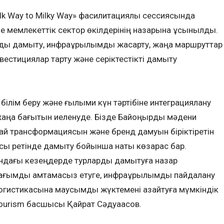
lk Way to Milky Way» фасилитациялық сессиясында
не мемлекеттік сектор өкілдерінің назарына ұсынылды.
рды дамыту, инфрақұрылымды жақсарту, жаңа маршруттар
инвестициялар тарту және серіктестікті дамыту
 білім беру және ғылыми күн тәртібіне интеграциялану
аңа бағытын иеленуде. Бізде Байқоңырды мәдени
ай трансформациясын және бренд дамуын біріктіретін
ы ретінде дамыту бойынша нақты көзқарас бар.
дағы кезеңдерде турларды дамытуға назар
к ағымды қамтамасыз етуге, инфрақұрылымды пайдалану
 логистикасына маусымдық жүктемені азайтуға мүмкіндік
 Tourism басшысы Қайрат Сәдуақасов.