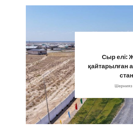
Сыр елі: 
қайтарылған а
ста
Шернияз