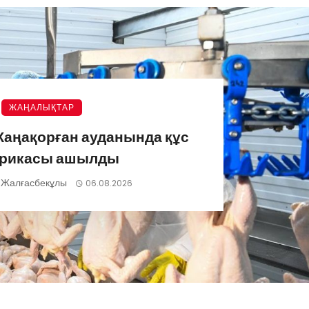
ЖАҢАЛЫҚТАР
аңақорған ауданында құс
рикасы ашылды
 Жалғасбекұлы
06.08.2026