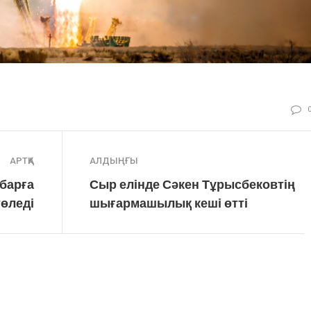
АРТҚА
АЛДЫҢҒЫ
 барға
Сыр елінде Сәкен Тұрысбековтің
төледі
шығармашылық кеші өтті