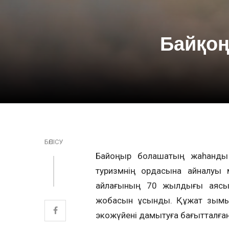
Байқоң
БӨЛІСУ
Байқоңыр болашақтың жаһандық
туризмнің ордасына айналуы 
айлағының 70 жылдығы аясы
жобасын ұсынды. Құжат зымы
экожүйені дамытуға бағытталған