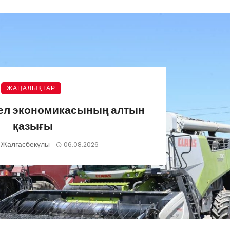
ЖАҢАЛЫҚТАР
 ел экономикасының алтын
қазығы
 Жалғасбекұлы
06.08.2026