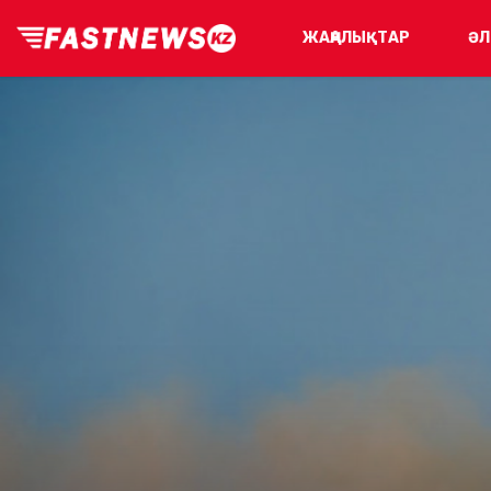
ЖАҢАЛЫҚТАР
ӘЛ