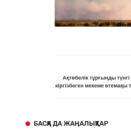
Ақтөбелік тұрғынды түнгі
кіргізбеген мекеме өтемақы 
БАСҚА ДА ЖАҢАЛЫҚТАР