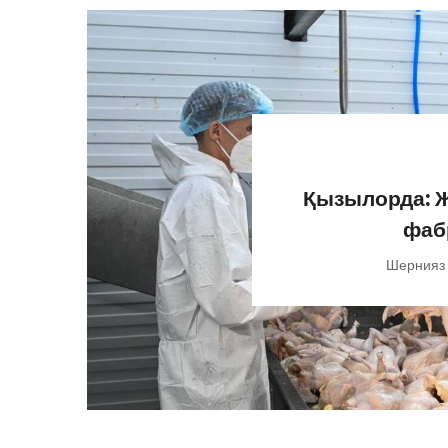
Қызылорда: Ж
фаб
Шернияз