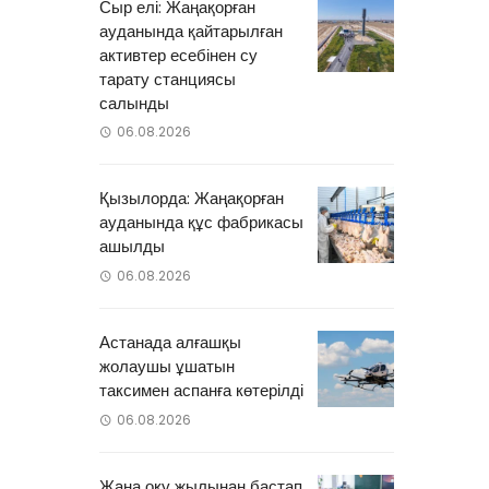
Сыр елі: Жаңақорған
ауданында қайтарылған
активтер есебінен су
тарату станциясы
салынды
06.08.2026
Қызылорда: Жаңақорған
ауданында құс фабрикасы
ашылды
06.08.2026
Астанада алғашқы
жолаушы ұшатын
таксимен аспанға көтерілді
06.08.2026
Жаңа оқу жылынан бастап