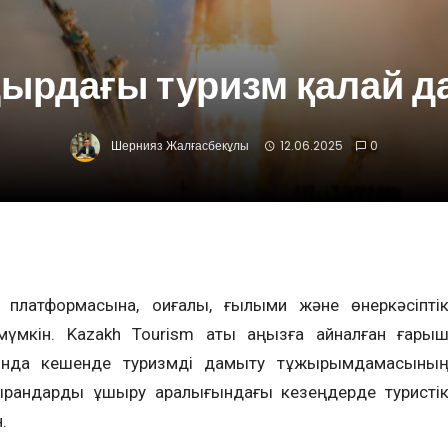
ырдағы туризм қалай 
Шернияз Жалғасбекұлы
12.06.2025
0
 платформасына, оқиғалық, ғылыми және өнеркәсіпті
мүмкін. Kazakh Tourism аты аңызға айналған ғары
нда кешенде туризмді дамыту тұжырымдамасыны
рандарды ұшыру аралығындағы кезеңдерде туристі
.