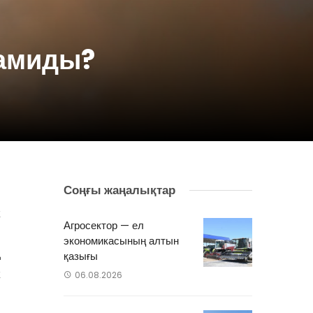
дамиды?
Соңғы жаңалықтар
к
Агросектор — ел
ш
экономикасының алтын
ң
қазығы
к
06.08.2026