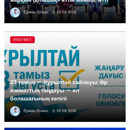
Ержан Қожас
05.08.2026
ӘЛЕУМЕТ
23 тамыз — Құрылтай сайлауы: Әр
азаматтың таңдауы — ел
болашағының кепілі
Ержан Қожас
05.08.2026