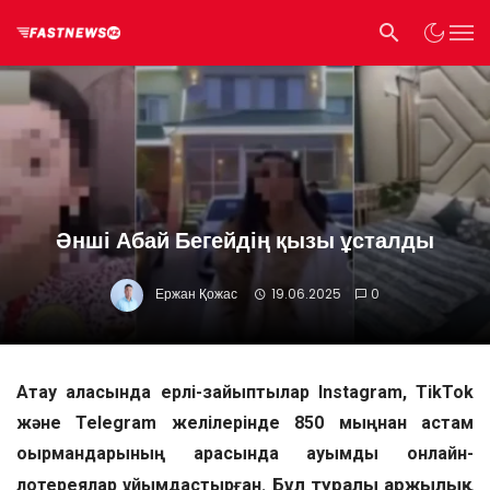
Әнші Абай Бегейдің қызы ұсталды
Ержан Қожас
19.06.2025
0
Ақтау қаласында ерлі-зайыптылар Instagram, TikTok
және Telegram желілерінде 850 мыңнан астам
оқырмандарының арасында ауқымды онлайн-
Бұл туралы Қаржылық
лотереялар ұйымдастырған.