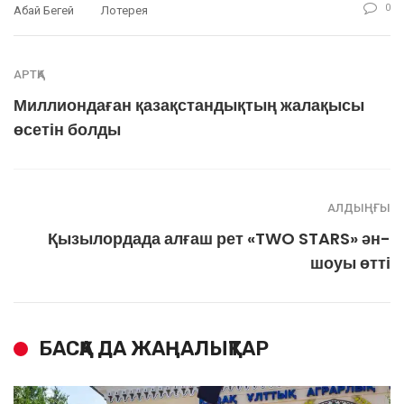
0
Абай Бегей
Лотерея
АРТҚА
Миллиондаған қазақстандықтың жалақысы
өсетін болды
АЛДЫҢҒЫ
Қызылордада алғаш рет «TWO STARS» ән-
шоуы өтті
БАСҚА ДА ЖАҢАЛЫҚТАР