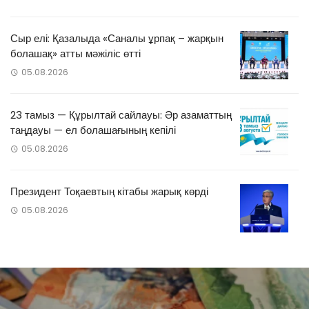
Сыр елі: Қазалыда «Саналы ұрпақ – жарқын
болашақ» атты мәжіліс өтті
05.08.2026
23 тамыз — Құрылтай сайлауы: Әр азаматтың
таңдауы — ел болашағының кепілі
05.08.2026
Президент Тоқаевтың кітабы жарық көрді
05.08.2026