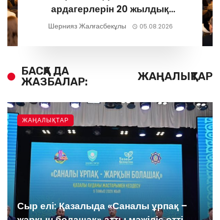
ардагерлерін 20 жылдық
мерейтоймен құттықтады
Шернияз Жалғасбекұлы
05.08.2026
БАСҚА ДА
ЖАҢАЛЫҚТАР
ЖАЗБАЛАР:
ЖАҢАЛЫҚТАР
Сыр елі: Қазалыда «Саналы ұрпақ –
жарқын болашақ» атты мәжіліс өтті