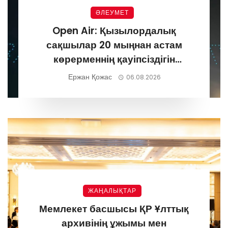
ӘЛЕУМЕТ
Open Air: Қызылордалық
сақшылар 20 мыңнан астам
көрерменнің қауіпсіздігін
қамтамасыз етті
Ержан Қожас
06.08.2026
ЖАҢАЛЫҚТАР
Мемлекет басшысы ҚР Ұлттық
архивінің ұжымы мен