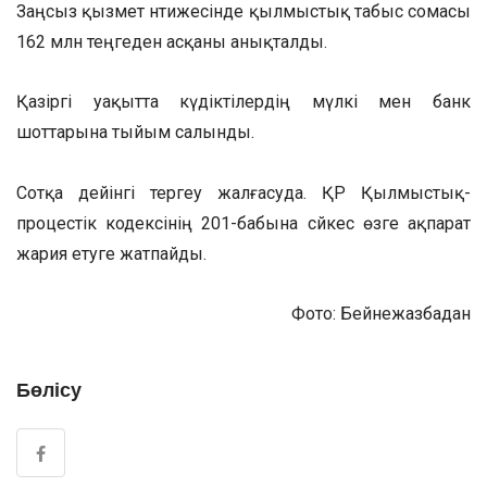
Заңсыз қызмет нәтижесінде қылмыстық табыс сомасы
162 млн теңгеден асқаны анықталды.
Қазіргі уақытта күдіктілердің мүлкі мен банк
шоттарына тыйым салынды.
Сотқа дейінгі тергеу жалғасуда. ҚР Қылмыстық-
процестік кодексінің 201-бабына сәйкес өзге ақпарат
жария етуге жатпайды.
Фото: Бейнежазбадан
Бөлісу