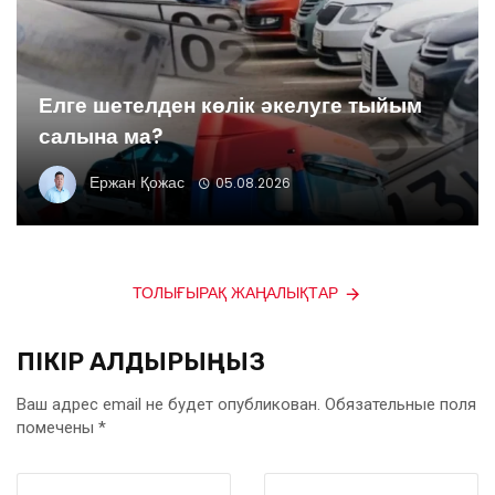
Елге шетелден көлік әкелуге тыйым
салына ма?
Ержан Қожас
05.08.2026
ТОЛЫҒЫРАҚ ЖАҢАЛЫҚТАР
ПІКІР ҚАЛДЫРЫҢЫЗ
Ваш адрес email не будет опубликован.
Обязательные поля
помечены
*