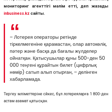
мониторинг агенттігі мәлім етті, деп жазады
сайты.
inbusiness.kz
– Лотерея операторы ретінде
тіркелмегеніне қарамастан, олар автокөлік,
пәтер және басқа да бағалы жүлделер
ойнатқан. Қатысушылар құны 500-ден 50
000 теңгені құрайтын билет (цифрлық
нөмір) сатып алып отырған, – делінген
хабарламада.
Тергеу мәліметтеріне сәйкес, бұл лотереяларға 1 800-ден
астам азамат қатысқан.