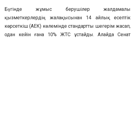
Бүгінде жұмыс берушілер жалдамалы
қызметкерлердің жалақысынан 14 айлық есептік
көрсеткіш (АЕК) көлемінде стандартты шегерім жасап,
одан кейін ғана 10% ЖТС ұстайды. Алайда Сенат
қарауындағы жаңа Салық кодексі жобасына сәйкес,
бұл шегерімді 30 АЕК-ке дейін арттыру ұсынылуда.
Ұлттық экономика вице-министрі Азамат Әмриннің
айтуынша, бұл өзгеріс қазақстандықтардың таза
табысын едәуір арттырады.
Мысалы, егер сіздің жалақыңыз 300 мың
теңге болса, оның 30 мың теңгесі
зейнетақы жарнасына ұсталады. Қазіргі
ережеге сәйкес, бұдан кейін 55 мың теңге