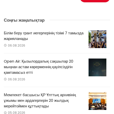
Соңғы жаңалықтар
Білім беру грант иегерлерінің тізімі 7 тамызда
жарияланады
06.08.2026
Open Air: Қызылордалық сақшылар 20
мыңнан астам көрерменнің қауіпсіздігін
қамтамасыз етті
06.08.2026
Мемлекет басшысы ҚР Ұлттық архивінің
ұжымы мен ардагерлерін 20 жылдық
мерейтоймен құттықтады
05.08.2026