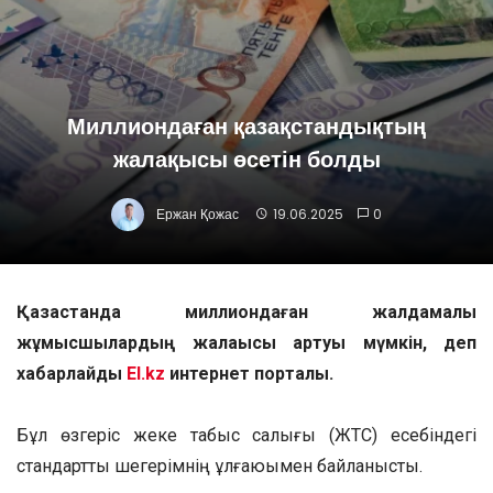
Миллиондаған қазақстандықтың
жалақысы өсетін болды
Ержан Қожас
19.06.2025
0
Қазақстанда миллиондаған жалдамалы
жұмысшылардың жалақысы артуы мүмкін, деп
хабарлайды
El.kz
интернет порталы.
Бұл өзгеріс жеке табыс салығы (ЖТС) есебіндегі
стандартты шегерімнің ұлғаюымен байланысты.