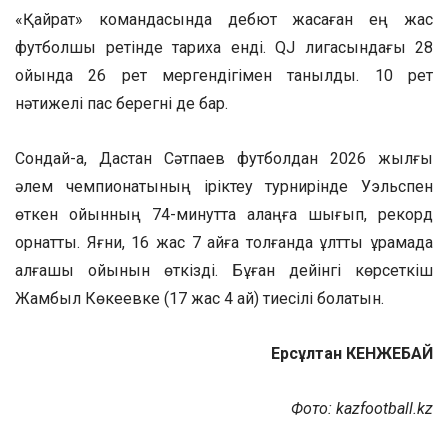
«Қайрат» командасында дебют жасаған ең жас
футболшы ретінде тарихқа енді. QJ лигасындағы 28
ойында 26 рет мергендігімен танылды. 10 рет
нәтижелі пас берегні де бар.
Сондай-ақ, Дастан Сәтпаев футболдан 2026 жылғы
әлем чемпионатының іріктеу турнирінде Уэльспен
өткен ойынның 74-минутта алаңға шығып, рекорд
орнатты. Яғни, 16 жас 7 айға толғанда ұлттық құрамада
алғашқы ойынын өткізді. Бұған дейінгі көрсеткіш
Жамбыл Көкеевке (17 жас 4 ай) тиесілі болатын.
Ерсұлтан КЕНЖЕБАЙ
Фото: kazfootball.kz