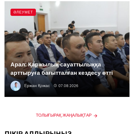
ӘЛЕУМЕТ
Арал: Қаржылық сауаттылыққа
арттыруға бағытталған кездесу өтті
Ержан Қожас
07.08.2026
ТОЛЫҒЫРАҚ ЖАҢАЛЫҚТАР
ПІКІР ҚАЛДЫРЫҢЫЗ