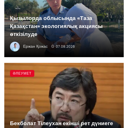
Қызылорда облысында «Таза
Қазақстан» экологиялық акциясы
өткізілуде
Ержан Қожас
07.08.2026
ӘЛЕУМЕТ
Бекболат Тілеухан екінші рет дүниеге