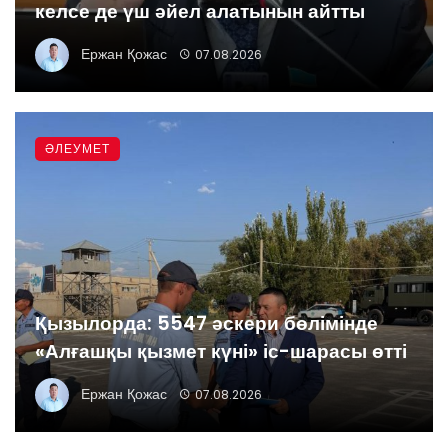
келсе де үш әйел алатынын айтты
Ержан Қожас
07.08.2026
ӘЛЕУМЕТ
Қызылорда: 5547 әскери бөлімінде
«Алғашқы қызмет күні» іс-шарасы өтті
Ержан Қожас
07.08.2026