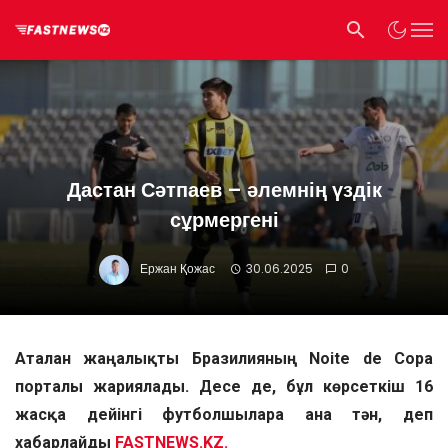
Дастан Сәтпаев – әлемнің үздік
сұрмергені
Ержан Қожас
30.06.2025
0
Аталған жаңалықты Бразилияның Noite de Copa
порталы жариялады.
Десе де, бұл көрсеткіш 16
жасқа дейінгі футболшыларға ғана тән, деп
хабарлайды
FASTNEWS.KZ.