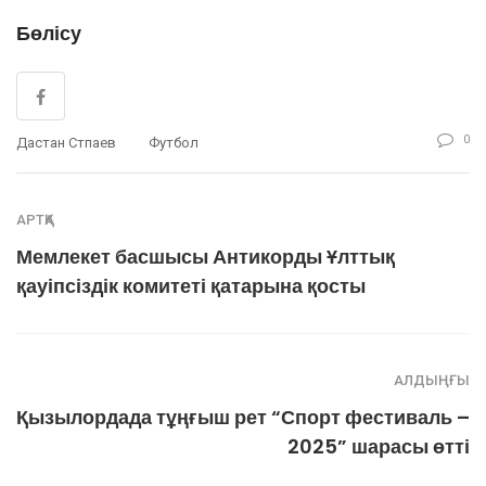
Бөлісу
0
Дастан Сәтпаев
Футбол
АРТҚА
Мемлекет басшысы Антикорды Ұлттық
қауіпсіздік комитеті қатарына қосты
АЛДЫҢҒЫ
Қызылордада тұңғыш рет “Спорт фестиваль –
2025” шарасы өтті