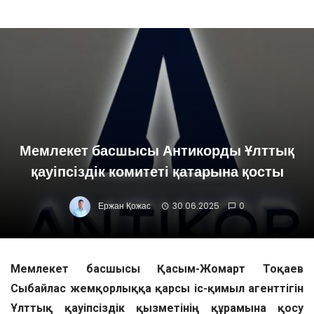
Мемлекет басшысы Антикорды Ұлттық
қауіпсіздік комитеті қатарына қосты
Ержан Қожас
30.06.2025
0
Мемлекет басшысы Қасым-Жомарт Тоқаев
Сыбайлас жемқорлыққа қарсы іс-қимыл агенттігін
Ұлттық қауіпсіздік қызметінің құрамына қосу