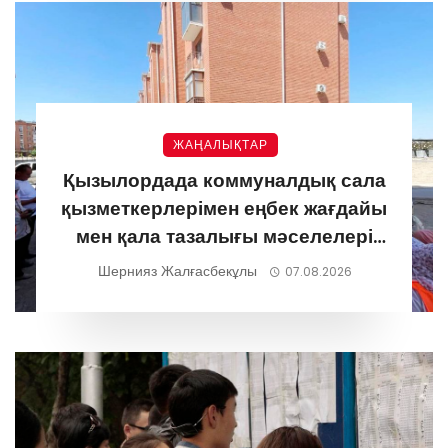
ЖАҢАЛЫҚТАР
Қызылордада коммуналдық сала
қызметкерлерімен еңбек жағдайы
мен қала тазалығы мәселелері
талқыланды
Шернияз Жалғасбекұлы
07.08.2026