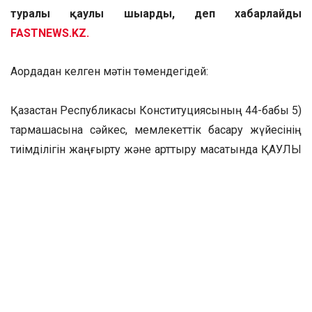
туралы қаулы шығарды, деп хабарлайды
FASTNEWS.KZ.
Ақордадан келген мәтін төмендегідей:
Қазақстан Республикасы Конституциясының 44-бабы 5)
тармақшасына сәйкес, мемлекеттік басқару жүйесінің
тиімділігін жаңғырту және арттыру мақсатында ҚАУЛЫ
ЕТЕМІН:
1. Қазақстан Республикасының Ұлттық қауіпсіздік
комитетіне қосу арқылы Қазақстан Республикасының
Сыбайлас жемқорлыққа қарсы іс-қимыл агенттігі (Сыбайлас
жемқорлыққа қарсы қызмет) қайта ұйымдастырылсын.
2. Қазақстан Республикасы Ұлттық қауіпсіздік комитетінің
ведомствосы – Қазақстан Республикасы Ұлттық
қауіпсіздік комитетінің Сыбайлас жемқорлыққа қарсы іс-