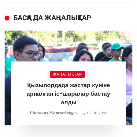
БАСҚА ДА ЖАҢАЛЫҚТАР
ЖАҢАЛЫҚТАР
Қызылордада жастар күніне
арналған іс-шаралар бастау
алды
Шернияз Жалғасбекұлы
07.08.2026