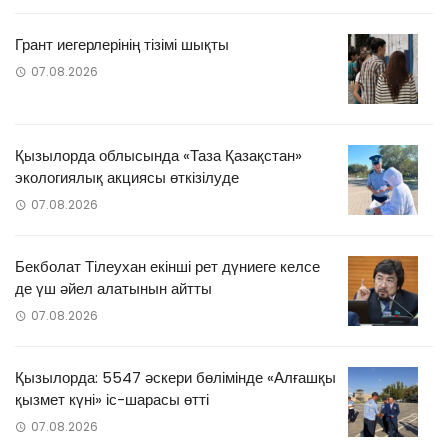
Грант иегерлерінің тізімі шықты
07.08.2026
Қызылорда облысында «Таза Қазақстан»
экологиялық акциясы өткізілуде
07.08.2026
Бекболат Тілеухан екінші рет дүниеге келсе
де үш әйел алатынын айтты
07.08.2026
Қызылорда: 5547 әскери бөлімінде «Алғашқы
қызмет күні» іс-шарасы өтті
07.08.2026