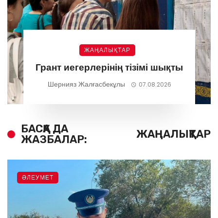
ЖАҢАЛЫҚТАР
Грант иегерлерінің тізімі шықты
Шернияз Жалғасбекұлы
07.08.2026
БАСҚА ДА
ЖАҢАЛЫҚТАР
ЖАЗБАЛАР:
ӘЛЕУМЕТ