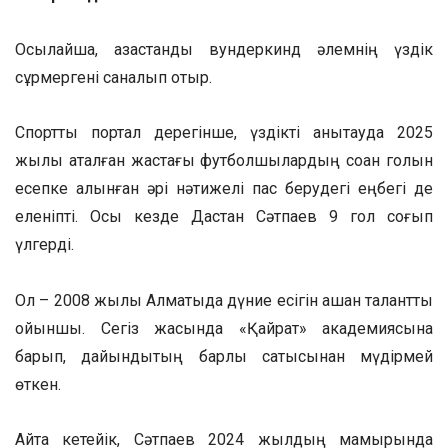
Осылайша, қазақстандық вундеркинд әлемнің үздік
сұрмергені саналып отыр.
Спорттық портал дерегінше, үздікті анықтауда 2025
жылы аталған жастағы футболшылардың соққан голын
есепке алынған әрі нәтижелі пас берудегі еңбегі де
еленіпті. Осы кезде Дастан Сәтпаев 9 гол соғып
үлгерді.
Ол – 2008 жылы Алматыда дүние есігін ашқан талантты
ойыншы. Сегіз жасында «Қайрат» академиясына
барып, дайындықтың барлық сатысынан мүдірмей
өткен.
Айта кетейік, Сәтпаев 2024 жылдың мамырында