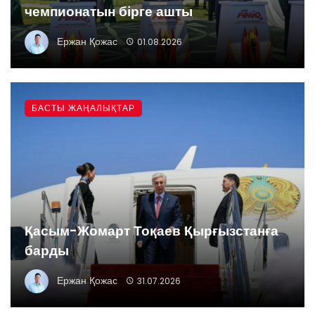
чемпионатын бірге ашты
Ержан Қожас
01.08.2026
БАСТЫ ЖАҢАЛЫҚТАР
Қасым-Жомарт Тоқаев Қырғызстанға
барды
Ержан Қожас
31.07.2026