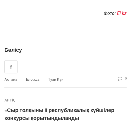
Фото:
El.kz
Бөлісу
0
Астана
Елорда
Туған Күн
АРТҚА
«Сыр толқыны ІІ республикалық күйшілер
конкурсы қорытындыланды