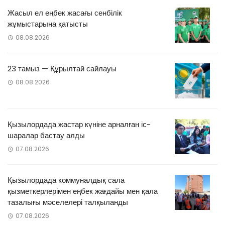
Жасыл ел еңбек жасағы сенбілік
жұмыстарына қатысты
08.08.2026
23 тамыз — Құрылтай сайлауы
08.08.2026
Қызылордада жастар күніне арналған іс-
шаралар бастау алды
07.08.2026
Қызылордада коммуналдық сала
қызметкерлерімен еңбек жағдайы мен қала
тазалығы мәселелері талқыланды
07.08.2026