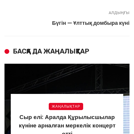
АЛДЫҢҒЫ
Бүгін — Ұлттық домбыра күні
БАСҚА ДА ЖАҢАЛЫҚТАР
ЖАҢАЛЫҚТАР
Сыр елі: Аралда Құрылысшылар
күніне арналған меркелік концерт
өтті