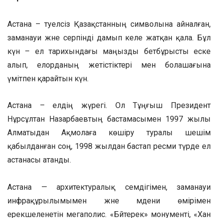
Астана – тәуелсіз Қазақстанның символына айналған,
заманауи және серпінді дамып келе жатқан қала. Бұл
күн – ел тарихындағы маңызды бетбұрысты еске
алып, елорданың жетістіктері мен болашағына
үмітпен қарайтын күн.
Астана – елдің жүрегі. Ол Тұңғыш Президент
Нұрсұлтан Назарбаевтың бастамасымен 1997 жылы
Алматыдан Ақмолаға көшіру туралы шешім
қабылданған соң, 1998 жылдан бастап ресми түрде ел
астанасы атанды.
Астана — архитектуралық әсемдігімен, заманауи
инфрақұрылымымен және мәдени өмірімен
ерекшеленетін мегаполис. «Бәйтерек» монументі, «Хан