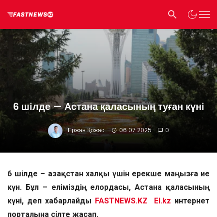
6 шілде — Астана қаласының туған күні
Ержан Қожас
06.07.2025
0
6 шілде ­– Қазақстан халқы үшін ерекше маңызға ие
күн. Бұл – еліміздің елордасы, Астана қаласының
күні, деп хабарлайды
FASTNEWS.KZ
El.kz
интернет
порталына сілте жасап.