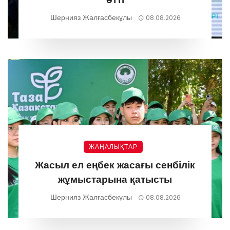
Шернияз Жалғасбекұлы
08.08.2026
ЖАҢАЛЫҚТАР
Жасыл ел еңбек жасағы сенбілік
жұмыстарына қатысты
Шернияз Жалғасбекұлы
08.08.2026