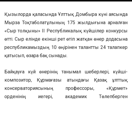
Қызылорда қаласында Ұлттық Домбыра күні аясында
Мырза Тоқтаболатұлының 175 жылдығына арналған
«Сыр толқыны» II Республикалық күйшілер конкурсы
өтті. Сыр елінде екінші рет өтіп жатқан өнер додасына
республикамыздың 10 өңірінен талантты 24 талапкер
қатысып, өзара бақ сынады.
Байқауға күй өнерінің танымал шеберлері, күйші-
композитор, Құрмағазы атындағы Қазақ ұлттық
консерваториясының профессоры, «Құрмет»
орденінің иегері, академик Төлепберген
Төреахметұлы, күйші-композитор, Абай атындағы
Қазақ Ұлттық педагогикалық университетінің
оқытушысы, профессор, Қазақстанның еңбек сіңірген
қайраткері Ерболат Жұмашұлы, Қазанғап атындағы