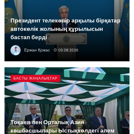
Президент телекөпір арқылы бірқатар
автокөлік жолының құрылысын
бастап берді
Ержан Қожас
03.08.2026
БАСТЫ ЖАҢАЛЫҚТАР
Тоқаев пен Орталық Азия
көшбасшылары Ыстықкөлдегі әлем