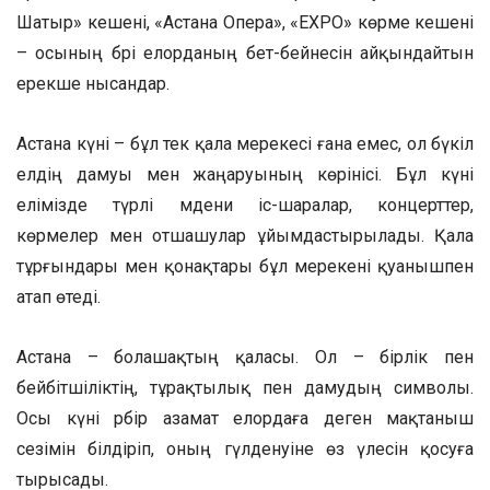
Шатыр» кешені, «Астана Опера», «EXPO» көрме кешені
– осының бәрі елорданың бет-бейнесін айқындайтын
ерекше нысандар.
Астана күні – бұл тек қала мерекесі ғана емес, ол бүкіл
елдің дамуы мен жаңаруының көрінісі. Бұл күні
елімізде түрлі мәдени іс-шаралар, концерттер,
көрмелер мен отшашулар ұйымдастырылады. Қала
тұрғындары мен қонақтары бұл мерекені қуанышпен
атап өтеді.
Астана – болашақтың қаласы. Ол – бірлік пен
бейбітшіліктің, тұрақтылық пен дамудың символы.
Осы күні әрбір азамат елордаға деген мақтаныш
сезімін білдіріп, оның гүлденуіне өз үлесін қосуға
тырысады.