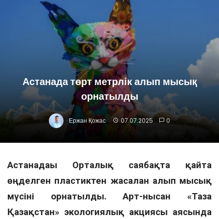
Астанада төрт метрлік алып мысық
орнатылды
Ержан Қожас
07.07.2025
0
Астанадағы Орталық саябақта қайта
өңделген пластиктен жасалған алып мысық
мүсіні орнатылды. Арт-нысан «Таза
Қазақстан» экологиялық акциясы аясында