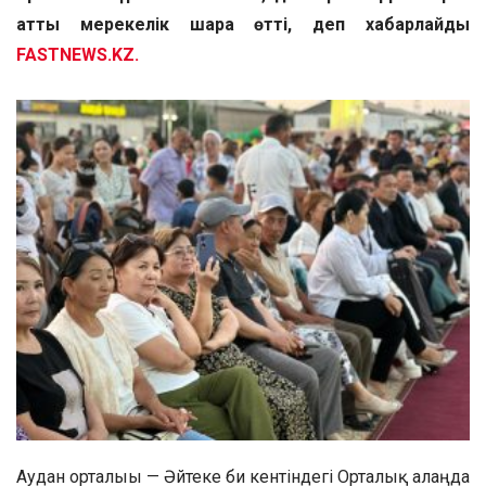
атты мерекелік шара өтті, деп хабарлайды
FASTNEWS.KZ.
Аудан орталығы — Әйтеке би кентіндегі Орталық алаңда