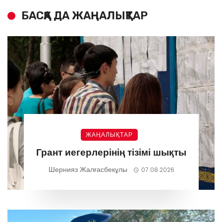
БАСҚА ДА ЖАҢАЛЫҚТАР
ЖАҢАЛЫҚТАР
Грант иегерлерінің тізімі шықты
Шернияз Жалғасбекұлы
07.08.2026