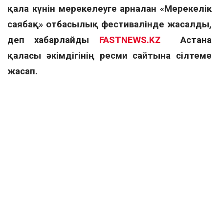
қала күнін мерекелеуге арналған «Мерекелік
саябақ» отбасылық фестивалінде жасалды,
деп хабарлайды
FASTNEWS.KZ
Астана
қаласы әкімдігінің ресми сайтына сілтеме
жасап.
Фестивальдің басты алаңдарының бірі – үлкен
мысық бейнесіндегі ерекше экологиялық арт-
нысан орналастырылған арт-кеңістік болды.
Инсталляция биіктігі – 4 метр, ені – 2,5 метр.
Жоба идеясы эколог Мариям Қасымова
жетекшілік ететін елордалық суретшілер мен
экобелсенділер тобына тиесілі.