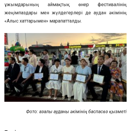
ұжымдарының аймақтық өнер фестивалінің
жеңімпаздары мен жүлдегерлері де аудан әкімінің
«Алғыс хаттарымен» марапатталды.
Фото: Қазалы ауданы әкімінің баспасөз қызметі