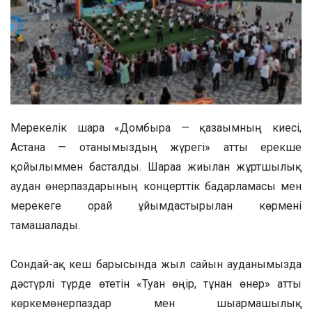
Мерекелік шара «Домбыра — қазағымның киесі,
Астана — отанымыздың жүрегі» атты ерекше
қойылыммен басталды. Шараға жиылған жұртшылық
аудан өнерпаздарының концерттік бағдарламасы мен
мерекеге орай ұйымдастырылған көрмені
тамашалады.
Сондай-ақ кеш барысында жыл сайын ауданымызда
дәстүрлі түрде өтетін «Туған өңір, тұнған өнер» атты
көркемөнерпаздар мен шығармашылық