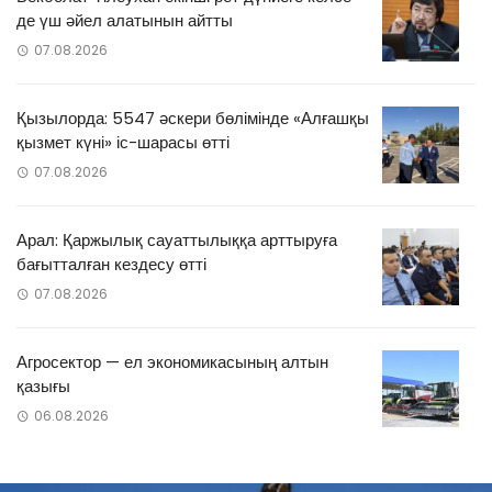
де үш әйел алатынын айтты
07.08.2026
Қызылорда: 5547 әскери бөлімінде «Алғашқы
қызмет күні» іс-шарасы өтті
07.08.2026
Арал: Қаржылық сауаттылыққа арттыруға
бағытталған кездесу өтті
07.08.2026
Агросектор — ел экономикасының алтын
қазығы
06.08.2026