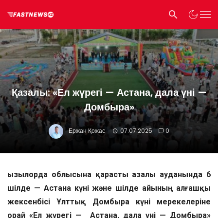
Қазалы: «Ел жүрегі — Астана, дала үні —
Домбыра»
Ержан Қожас
07.07.2025
0
Қызылорда облысына қарасты Қазалы ауданында 6
шілде — Астана күні және шілде айының алғашқы
жексенбісі Ұлттық Домбыра күні мерекелеріне
орай «Ел жүрегі — Астана, дала үні — Домбыра»