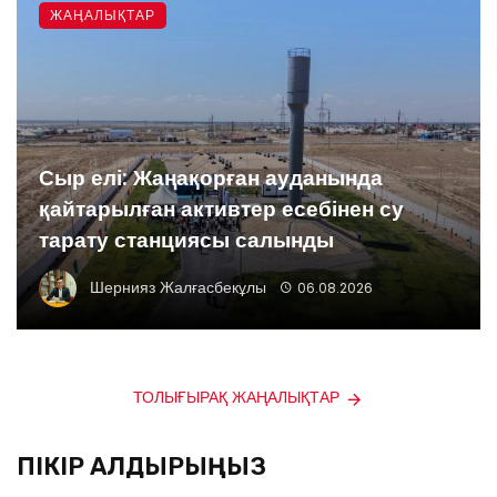
ЖАҢАЛЫҚТАР
Сыр елі: Жаңақорған ауданында
қайтарылған активтер есебінен су
тарату станциясы салынды
Шернияз Жалғасбекұлы
06.08.2026
ТОЛЫҒЫРАҚ ЖАҢАЛЫҚТАР
ПІКІР ҚАЛДЫРЫҢЫЗ