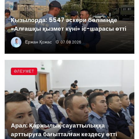
Қызылорда: 5547 әскери бөлімінде
«Алғашқы қызмет күні» іс-шарасы өтті
Ержан Қожас
07.08.2026
ӘЛЕУМЕТ
Арал: Қаржылық сауаттылыққа
арттыруға бағытталған кездесу өтті