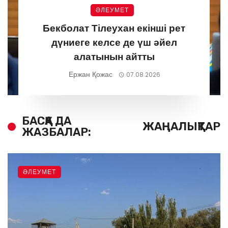
ӘЛЕУМЕТ
Бекболат Тілеухан екінші рет
дүниеге келсе де үш әйел
алатынын айтты
Ержан Қожас
07.08.2026
БАСҚА ДА
ЖАҢАЛЫҚТАР
ЖАЗБАЛАР:
ӘЛЕУМЕТ