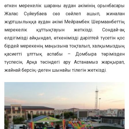
өткен мерекелік шараны аудан әкімінің орынбасары
Жалғас Сүйеубаев сөз сөйлеп ашып, жиналған
жұртшылыққа аудан әкімі Мейрамбек Шермағанбеттің
мерекелік құттықтауын жеткізді. Сондай-ақ
елдігімізді айқындап, өткенімізді дәріптей түсетін қос
бірдей мерекенің маңызына тоқталып, халқымыздың
қасиетті ұлттық аспабы – Домбыра төрімізден
түспесін, Арқа төсіндегі ару Астанамыз жарқырап,
жайнай берсін,-деген шынайы тілегін жеткізді.