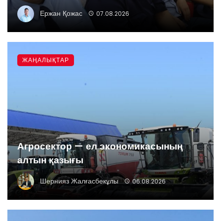
Ержан Қожас
07.08.2026
ЖАҢАЛЫҚТАР
Агросектор — ел экономикасының
алтын қазығы
Шернияз Жалғасбекұлы
06.08.2026