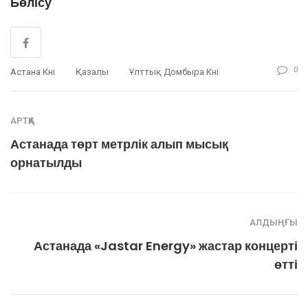
Бөлісу
0
Астана Күні
Қазалы
Ұлттық Домбыра Күні
АРТҚА
Астанада төрт метрлік алып мысық
орнатылды
АЛДЫҢҒЫ
Астанада «Jastar Energy» жастар концерті
өтті