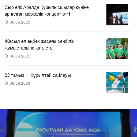
Сыр елі: Аралда Құрылысшылар күніне
арналған меркелік концерт өтті
08.08.2026
Жасыл ел еңбек жасағы сенбілік
жұмыстарына қатысты
08.08.2026
23 тамыз — Құрылтай сайлауы
08.08.2026