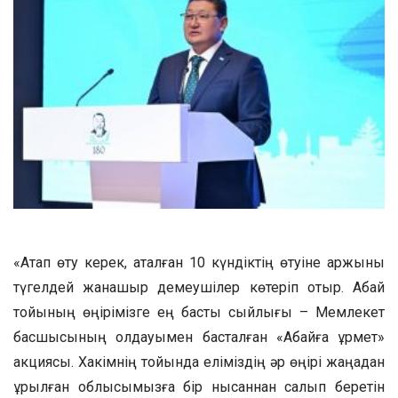
«Атап өту керек, аталған 10 күндіктің өтуіне қаржыны
түгелдей жанашыр демеушілер көтеріп отыр. Абай
тойының өңірімізге ең басты сыйлығы – Мемлекет
басшысының қолдауымен басталған «Абайға құрмет»
акциясы. Хакімнің тойында еліміздің әр өңірі жаңадан
құрылған облысымызға бір нысаннан салып беретін