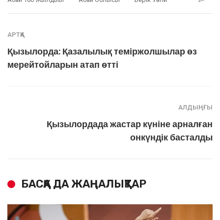
АРТҚА
Қызылорда: Қазалылық теміржолшылар өз
мерейтойларын атап өтті
АЛДЫҢҒЫ
Қызылордада жастар күніне арналған
онкүндік басталды
БАСҚА ДА ЖАҢАЛЫҚТАР