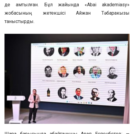
де қамтылған. Бұл жайында «Abai akademiasy»
жобасының жетекшісі Айжан Тәбаракқызы
таныстырды.
Шара барысында абайтанушы Арап Еспенбетов: —