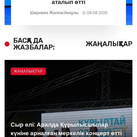
аталып өтті
Шернияз Жалғасбекұлы
08.08.2026
БАСҚА ДА
ЖАҢАЛЫҚТАР
ЖАЗБАЛАР:
ЖАҢАЛЫҚТАР
Сыр елі: Аралда Құрылысшылар
күніне арналған меркелік концерт өтті