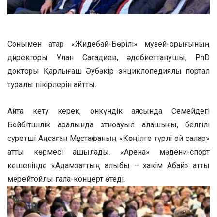
Сонымен қатар «Жидебай-Бөрілі» музей-қорығының
директоры Ұлан Сағадиев, әдебиеттанушы, PhD
докторы Қарлығаш Әубәкір энциклопедиялық портал
туралы пікірлерін айтты.
Айта кету керек, онкүндік аясында Семейдегі
Бейбітшілік аралында этноауыл қалашығы, белгілі
суретші Аңсаған Мұстафаның «Көңілге түрлі ой салар»
атты көрмесі ашылады. «Арена» мәдени-спорт
кешенінде «Адамзаттың алыбы – хакім Абай» атты
мерейтойлық гала-концерт өтеді.