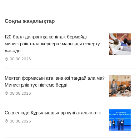
Соңғы жаңалықтар
120 балл да грантқа кепілдік бермейді:
министрлік талапкерлерге маңызды ескерту
жасады
08.08.2026
Мектеп формасын ата-ана өзі таңдай ала ма?
Министрлік түсініктеме берді
08.08.2026
Сыр елінде Құрылысшылар күні аталып өтті
08.08.2026