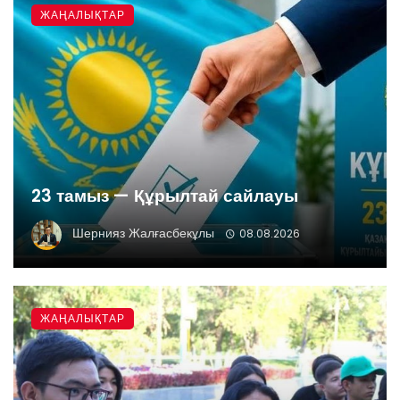
ЖАҢАЛЫҚТАР
23 тамыз — Құрылтай сайлауы
Шернияз Жалғасбекұлы
08.08.2026
ЖАҢАЛЫҚТАР