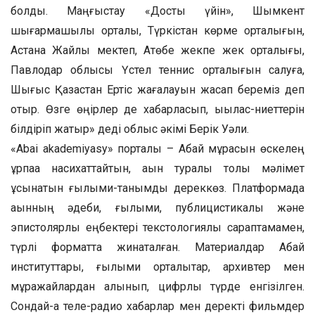
болды. Маңғыстау «Достық үйін», Шымкент
шығармашылық орталық, Түркістан көрме орталығын,
Астана Жайлы мектеп, Ақтөбе жекпе жек орталығы,
Павлодар облысы Үстел теннис орталығын салуға,
Шығыс Қазақстан Ертіс жағалауын жасап береміз деп
отыр. Өзге өңірлер де хабарласып, ықылас-ниеттерін
білдіріп жатыр» деді облыс әкімі Берік Уәли.
«Abai akademiyasy» порталы – Абай мұрасын өскелең
ұрпаққа насихаттайтын, ақын туралы толық мәлімет
ұсынатын ғылыми-танымдық дереккөз. Платформада
ақынның әдеби, ғылыми, публицистикалық және
эпистолярлық еңбектері текстологиялық сараптамамен,
түрлі форматта жинақталған. Материалдар Абай
институттары, ғылыми орталықтар, архивтер мен
мұражайлардан алынып, цифрлы түрде енгізілген.
Сондай-ақ теле-радио хабарлар мен деректі фильмдер