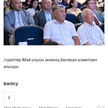
/суреттер Абай олысы әкімінің баспасөз қызметінен
алынды
Бөлісу
0
Абай 180 Жылдығы
Абай Облысы
Берік Уәли