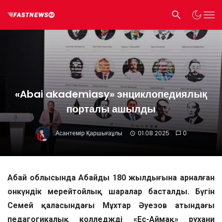
«Abai akademiasy» энциклопедиялық
порталы ашылды
Асантемір Қаршығаұлы
01.08.2025
0
Абай облысында Абайдың 180 жылдығына арналған
онкүндік мерейтойлық шаралар басталды. Бүгін
Семей қаласындағы Мұхтар Әуезов атындағы
педагогикалық колледждің «Ес-Аймақ» рухани