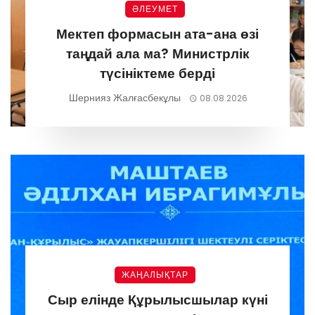
ӘЛЕУМЕТ
Мектеп формасын ата-ана өзі
таңдай ала ма? Министрлік
түсініктеме берді
Шернияз Жалғасбекұлы
08.08.2026
ЖАҢАЛЫҚТАР
Сыр елінде Құрылысшылар күні