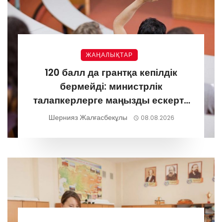
ЖАҢАЛЫҚТАР
120 балл да грантқа кепілдік
бермейді: министрлік
талапкерлерге маңызды ескерту
жасады
Шернияз Жалғасбекұлы
08.08.2026