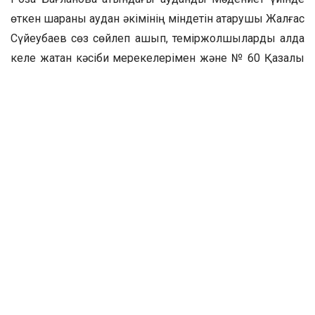
өткен шараны аудан әкімінің міндетін атқарушы Жалғас
Сүйеубаев сөз сөйлеп ашып, теміржолшыларды алда
келе жатқан кәсіби мерекелерімен және № 60 Қазалы
жол дистанциясының ұжымын 120 жылдық
мерейтойымен құттықтады.