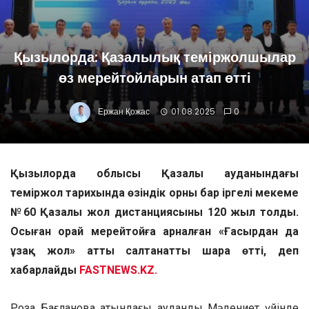
Қызылорда: Қазалылық теміржолшылар
өз мерейтойларын атап өтті
Ержан Қожас
01.08.2025
0
Қызылорда облысы Қазалы ауданындағы
теміржол тарихында өзіндік орны бар іргелі мекеме
№60 Қазалы жол дистанциясының 120 жыл толды.
Осыған орай мерейтойға арналған «Ғасырдан да
ұзақ жол» атты салтанатты шара өтті, деп
хабарлайды
FASTNEWS.KZ.
Роза Бағланова атындағы аудандық Мәдениет үйінде