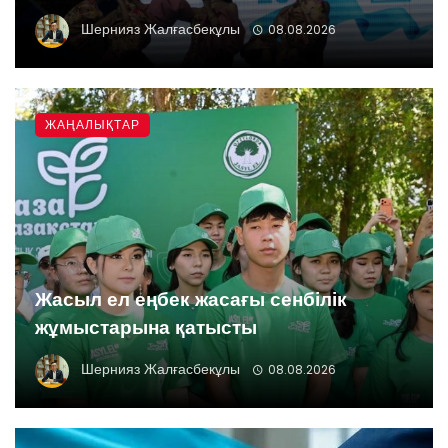
Шернияз Жалғасбекұлы
08.08.2026
ЖАҢАЛЫҚТАР
Жасыл ел еңбек жасағы сенбілік
жұмыстарына қатысты
Шернияз Жалғасбекұлы
08.08.2026