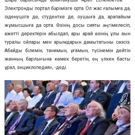
Электрондық портал бәрімізге ортақ. Ол жас ғалымға да,
ізденушіге де, студентке де, оқушыға да, қарапайым
жұмысшыға да ортақ. Өзінің досы сияқты әңгімелесіп,
қажетті деректерін қабылдап, ары қарай өзінің ұлы ақын
туралы ойлары мен қарымдарын дамытатыны сөзсіз.
Абайды білемін, танимын, ұғамын, түсінемін дейтін
жанның барлығына көмек беретін, ең үлкен басты
құрал, энциклопедия», -деді.