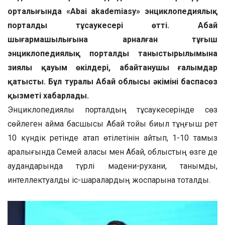
орталығында «Abai akademiasy» энциклопедиялық
порталдың тұсаукесері өтті.
Абай
шығармашылығына арналған тұңғыш
энциклопедиялық порталдың таныстырылымына
зиялы қауым өкілдері, абайтанушы ғалымдар
қатысты. Бұл туралы Абай облысы әкімінің баспасөз
қызметі хабарлады.
Энциклопедиялық порталдың тұсаукесерінде сөз
сөйлеген аймақ басшысы Абай тойы биыл тұңғыш рет
10 күндік ретінде атап өтілетінін айтып, 1-10 тамыз
аралығында Семей қаласы мен Абай, облыстың өзге де
аудандарында түрлі мәдени-рухани, танымдық,
интеллектуалдық іс-шаралардың жоспарына тоқталды.