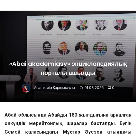
«Abai akademiasy» энциклопедиялық
порталы ашылды
Асантемір Қаршығаұлы
01.08.2025
0
Абай облысында Абайдың 180 жылдығына арналған
онкүндік мерейтойлық шаралар басталды. Бүгін
Семей қаласындағы Мұхтар Әуезов атындағы