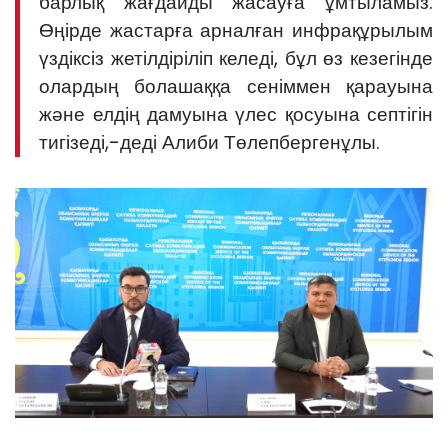
барлық жағдайды жасауға ұмтыламыз.
Өңірде жастарға арналған инфрақұрылым
үздіксіз жетілдіріліп келеді, бұл өз кезегінде
олардың болашаққа сеніммен қарауына
және елдің дамуына үлес қосуына септігін
тигізеді,-деді Алиби Төлепбергенұлы.