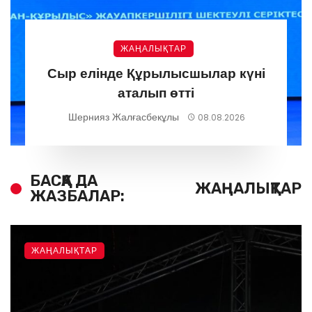
ЖАҢАЛЫҚТАР
Сыр елінде Құрылысшылар күні
аталып өтті
Шернияз Жалғасбекұлы
08.08.2026
БАСҚА ДА
ЖАҢАЛЫҚТАР
ЖАЗБАЛАР:
ЖАҢАЛЫҚТАР