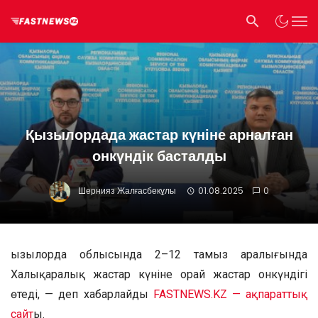
Қызылордада жастар күніне арналған
онкүндік басталды
Шернияз Жалғасбекұлы
01.08.2025
0
Қызылорда облысында 2–12 тамыз аралығында
Халықаралық жастар күніне орай жастар онкүндігі
өтеді, — деп хабарлайды
FASTNEWS.KZ — ақпараттық
сайт
ы.