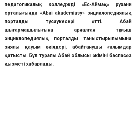
педагогикалық колледждің «Ес-Аймақ» рухани
орталығында «Abai akademiasy» энциклопедиялық
порталдың тұсаукесері өтті.
Абай
шығармашылығына арналған тұңғыш
энциклопедиялық порталдың таныстырылымына
зиялы қауым өкілдері, абайтанушы ғалымдар
қатысты. Бұл туралы Абай облысы әкімінің баспасөз
қызметі хабарлады.
Энциклопедиялық порталдың тұсаукесерінде сөз
сөйлеген аймақ басшысы Абай тойы биыл тұңғыш рет
10 күндік ретінде атап өтілетінін айтып, 1-10 тамыз
аралығында Семей қаласы мен Абай, облыстың өзге
де аудандарында түрлі мәдени-рухани, танымдық,
интеллектуалдық іс-шаралардың жоспарына
тоқталды.