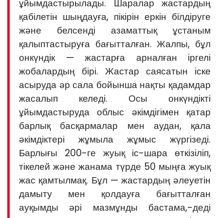
ұйымдастырылады. Шаралар жастардың
қабілетін шыңдауға, пікірін еркін білдіруге
және белсенді азаматтық ұстаным
қалыптастыруға бағытталған. Жалпы, бұл
онкүндік — жастарға арналған іргелі
жобалардың бірі. Жастар саясатын іске
асыруда әр сала бойынша нақты қадамдар
жасалып келеді. Осы онкүндікті
ұйымдастыруда облыс әкімдігімен қатар
барлық басқармалар мен аудан, қала
әкімдіктері жұмыла жұмыс жүргізеді.
Барлығы 200-ге жуық іс-шара өткізіліп,
тікелей және жанама түрде 50 мыңға жуық
жас қамтылмақ. Бұл — жастардың әлеуетін
дамыту мен қолдауға бағытталған
ауқымды әрі мазмұнды бастама,-деді