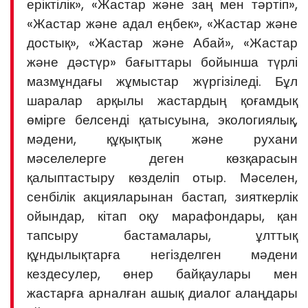
еріктілік», «Жастар және заң мен тәртіп»,
«Жастар және адал еңбек», «Жастар және
достық», «Жастар және Абай», «Жастар
және дәстүр» бағыттары бойынша түрлі
мазмұндағы жұмыстар жүргізіледі. Бұл
шаралар арқылы жастардың қоғамдық
өмірге белсенді қатысуына, экологиялық,
мәдени, құқықтық және рухани
мәселелерге деген көзқарасын
қалыптастыру көзделіп отыр. Мәселен,
сенбілік акцияларынан бастап, зияткерлік
ойындар, кітап оқу марафондары, қан
тапсыру бастамалары, ұлттық
құндылықтарға негізделген мәдени
кездесулер, өнер байқаулары мен
жастарға арналған ашық диалог алаңдары