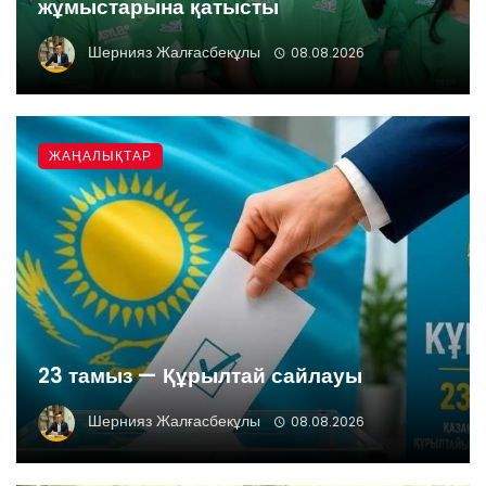
жұмыстарына қатысты
Шернияз Жалғасбекұлы
08.08.2026
ЖАҢАЛЫҚТАР
23 тамыз — Құрылтай сайлауы
Шернияз Жалғасбекұлы
08.08.2026