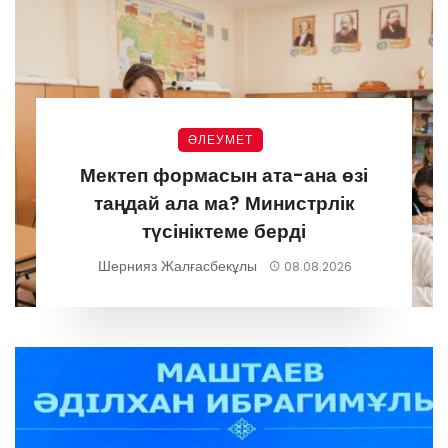
ӘЛЕУМЕТ
Мектеп формасын ата-ана өзі
таңдай ала ма? Министрлік
түсініктеме берді
Шернияз Жалғасбекұлы
08.08.2026