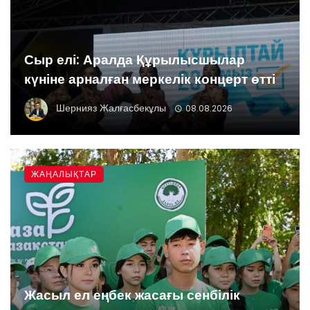
Сыр елі: Аралда Құрылысшылар
күніне арналған меркелік концерт өтті
Шернияз Жалғасбекұлы
08.08.2026
ЖАҢАЛЫҚТАР
Жасыл ел еңбек жасағы сенбілік