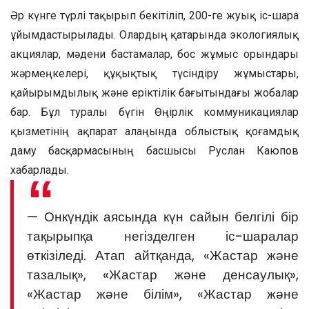
Әр күнге түрлі тақырып бекітіліп, 200-ге жуық іс-шара
ұйымдастырылады. Олардың қатарында экологиялық
акциялар, мәдени бастамалар, бос жұмыс орындары
жәрмеңкелері, құқықтық түсіндіру жұмыстары,
қайырымдылық және еріктілік бағытындағы жобалар
бар. Бұл туралы бүгін Өңірлік коммуникациялар
қызметінің ақпарат алаңында облыстық қоғамдық
даму басқармасының басшысы Руслан Каюпов
хабарлады.
— Онкүндік аясында күн сайын белгілі бір
тақырыпқа негізделген іс-шаралар
өткізіледі. Атап айтқанда, «Жастар және
тазалық», «Жастар және денсаулық»,
«Жастар және білім», «Жастар және