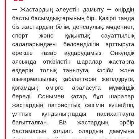
— Жастардың әлеуетін дамыту — өңірдің
басты басымдықтарының бірі. Қазіргі таңда
біз жастардың білім, денсаулық, мәдениет,
спорт және құқықтық сауаттылық
салаларындағы белсенділігін арттыруға
ерекше назар аударудамыз. Онкүндік
аясында өткізілетін шаралар жастарға
өздерін толық танытуға, кәсіби және
шығармашылық қабілеттерін жетілдіруге,
қоғамдық өмірге араласуға мүмкіндік
береді. Сонымен қатар, бұл шаралар
жастардың патриоттық сезімін күшейтіп,
ұлттық құндылықтарды насихаттауға
бағытталған. Біз жастардың әрбір
бастамасын қолдап, олардың дамуына