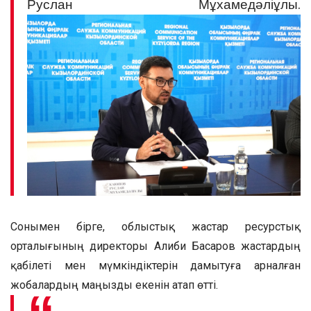
Руслан Мұхамедәліұлы.
Сонымен бірге, облыстық жастар ресурстық
орталығының директоры Алиби Басаров жастардың
қабілеті мен мүмкіндіктерін дамытуға арналған
жобалардың маңызды екенін атап өтті.