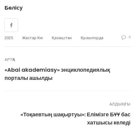
Бөлісу
0
2025
Жастар Күні
Қазақстан
Қызылорда
АРТҚА
«Abai akademiasy» энциклопедиялық
порталы ашылды
АЛДЫҢҒЫ
«Тоқаевтың шақыртуы»: Елімізге БҰҰ бас
хатшысы келеді