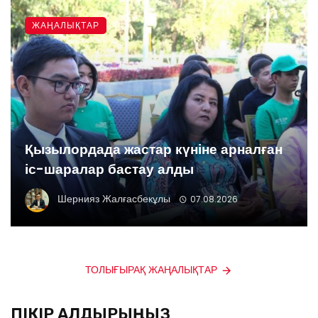
ЖАҢАЛЫҚТАР
Қызылордада жастар күніне арналған
іс-шаралар бастау алды
Шернияз Жалғасбекұлы
07.08.2026
ТОЛЫҒЫРАҚ ЖАҢАЛЫҚТАР
ПІКІР ҚАЛДЫРЫҢЫЗ