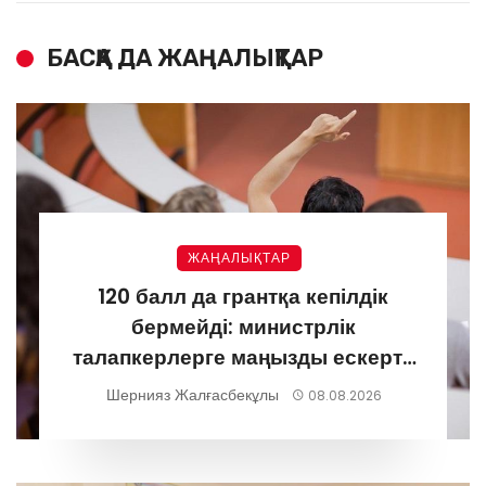
БАСҚА ДА ЖАҢАЛЫҚТАР
ЖАҢАЛЫҚТАР
120 балл да грантқа кепілдік
бермейді: министрлік
талапкерлерге маңызды ескерту
жасады
Шернияз Жалғасбекұлы
08.08.2026