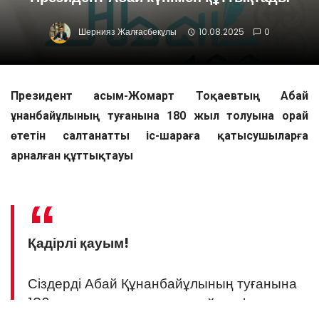
Шернияз Жалғасбекұлы
10.08.2025
0
Президент Қасым-Жомарт Тоқаевтың Абай
Құнанбайұлының туғанына 180 жыл толуына орай
өтетін салтанатты іс-шараға қатысушыларға
арналған құттықтауы
Қадірлі қауым!
Сіздерді Абай Құнанбайұлының туғанына
180 жыл толуымен құттықтаймын!