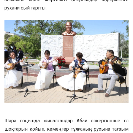
рухани сый тартты.
Шара соңында жиналғандар Абай ескерткішіне гүл
шоқтарын қойып, кемеңгер тұлғаның рухына тағзым