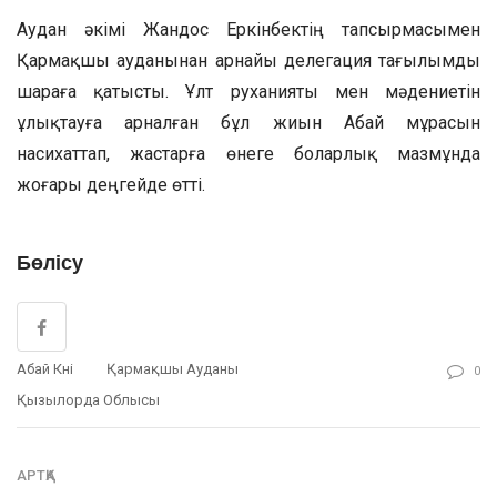
Аудан әкімі Жандос Еркінбектің тапсырмасымен
Қармақшы ауданынан арнайы делегация тағылымды
шараға қатысты. Ұлт руханияты мен мәдениетін
ұлықтауға арналған бұл жиын Абай мұрасын
насихаттап, жастарға өнеге боларлық мазмұнда
жоғары деңгейде өтті.
Бөлісу
Абай Күні
Қармақшы Ауданы
0
Қызылорда Облысы
АРТҚА