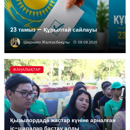
23 тамыз — Құрылтай сайлауы
Шернияз Жалғасбекұлы
08.08.2026
ЖАҢАЛЫҚТАР
Қызылордада жастар күніне арналған
іс-шаралар бастау алды