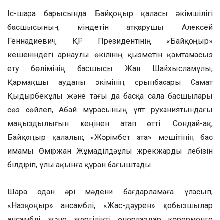
Іс-шара барысында Байқоңыр қаласы әкімшілігі
басшысының міндетін атқарушы Алексей
Геннадиевич, ҚР Президентінің «Байқоңыр»
кешеніндегі арнаулы өкілінің қызметін қамтамасыз
ету бөлімінің басшысы Жан Шайхысламұлы,
Қармақшы ауданы әкімінің орынбасары Самат
Қыдырбекұлы және тағы да басқа сала басшылары
сөз сөйлеп, Абай мұрасының ұлт руханиятындағы
маңыздылығын кеңінен атап өтті. Сондай-ақ,
Байқоңыр қалалық «Жәрімбет ата» мешітінің бас
имамы Өміржан Жұмаділдәұлы жүрекжарды лебізін
білдіріп, ұлы ақынға құран бағыштады.
Шара одан әрі мәдени бағдарламаға ұласып,
«Назқоңыр» ансамблі, «Жас-дәурен» қобызшылар
ансамблі және жергілікті өнерпаздар көрерменге