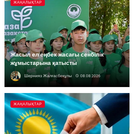
ЖАҢАЛЫҚТАР
Жасыл ел еңбек жасағы сенбілік
жұмыстарына қатысты
Шернияз Жалғасбекұлы
08.08.2026
ЖАҢАЛЫҚТАР