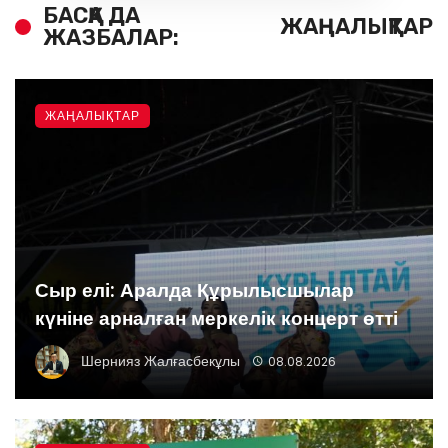
БАСҚА ДА
ЖАҢАЛЫҚТАР
ЖАЗБАЛАР:
ЖАҢАЛЫҚТАР
Сыр елі: Аралда Құрылысшылар
күніне арналған меркелік концерт өтті
Шернияз Жалғасбекұлы
08.08.2026