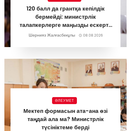
120 балл да грантқа кепілдік
бермейді: министрлік
талапкерлерге маңызды ескерту
жасады
Шернияз Жалғасбекұлы
08.08.2026
ӘЛЕУМЕТ
Мектеп формасын ата-ана өзі
таңдай ала ма? Министрлік
түсініктеме берді