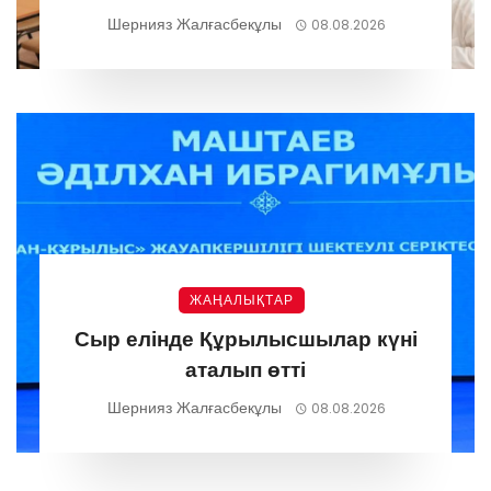
Шернияз Жалғасбекұлы
08.08.2026
ЖАҢАЛЫҚТАР
Сыр елінде Құрылысшылар күні
аталып өтті
Шернияз Жалғасбекұлы
08.08.2026