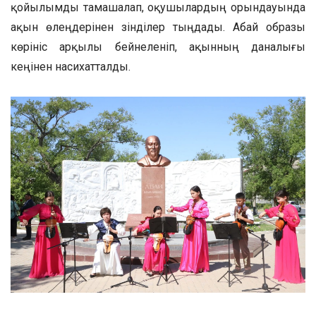
қойылымды тамашалап, оқушылардың орындауында
ақын өлеңдерінен үзінділер тыңдады. Абай образы
көрініс арқылы бейнеленіп, ақынның даналығы
кеңінен насихатталды.