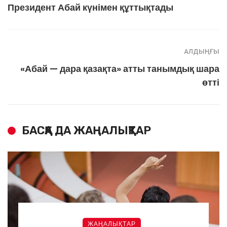
Президент Абай күнімен құттықтады
АЛДЫҢҒЫ
«Абай — дара қазақта» атты танымдық шара
өтті
БАСҚА ДА ЖАҢАЛЫҚТАР
ЖАҢАЛЫҚТАР