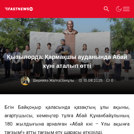
Қызылорда: Қармақшы ауданында Абай
күні аталып өтті
Шернияз Жалғасбекұлы
10.08.2025
0
Бүгін Байқоңыр қаласында қазақтың ұлы ақыны,
ағартушысы, кемеңгер тұлға Абай Құнанбайұлының
180 жылдығына арналған «Абай күні – Ұлы ақынға
тағзым!» атты тағзым ету шарасы өткізілді.