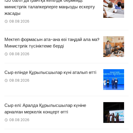
120 балл да грантқа кепілдік бермейді:
министрлік талапкерлерге маңызды ескерту
жасады
08.08.2026
Мектеп формасын ата-ана өзі таңдай ала ма?
Министрлік түсініктеме берді
08.08.2026
Сыр елінде Құрылысшылар күні аталып өтті
08.08.2026
Сыр елі: Аралда Құрылысшылар күніне
арналған меркелік концерт өтті
08.08.2026