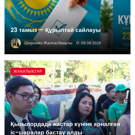
23 тамыз — Құрылтай сайлауы
Шернияз Жалғасбекұлы
08.08.2026
ЖАҢАЛЫҚТАР
Қызылордада жастар күніне арналған
іс-шаралар бастау алды