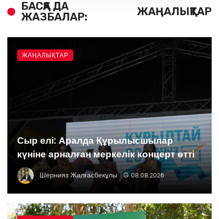
БАСҚА ДА
ЖАҢАЛЫҚТАР
ЖАЗБАЛАР:
ЖАҢАЛЫҚТАР
Сыр елі: Аралда Құрылысшылар
күніне арналған меркелік концерт өтті
Шернияз Жалғасбекұлы
08.08.2026