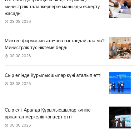
министрлік талапкерлерге маңызды ескерту
жасады
08.08.2026
Мектеп формасын ата-ана өзі таңдай ала ма?
Министрлік түсініктеме берді
08.08.2026
Сыр елінде Құрылысшылар күні аталып өтті
08.08.2026
Сыр елі: Аралда Құрылысшылар күніне
арналған меркелік концерт өтті
08.08.2026