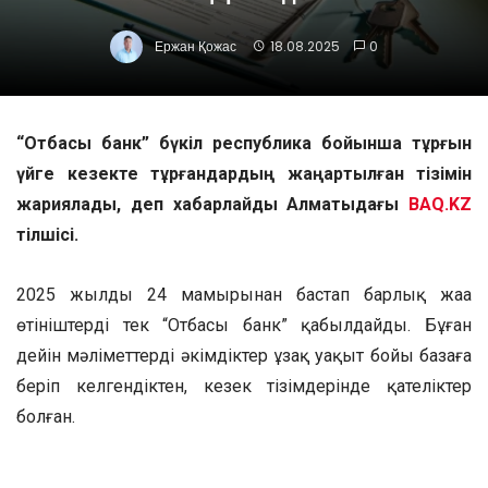
Ержан Қожас
18.08.2025
0
“Отбасы банк” бүкіл республика бойынша тұрғын
үйге кезекте тұрғандардың жаңартылған тізімін
жариялады, деп хабарлайды Алматыдағы
BAQ.KZ
тілшісі.
2025 жылдың 24 мамырынан бастап барлық жаңа
өтініштерді тек “Отбасы банк” қабылдайды. Бұған
дейін мәліметтерді әкімдіктер ұзақ уақыт бойы базаға
беріп келгендіктен, кезек тізімдерінде қателіктер
болған.
Өз мәртебеңізді тексеру жолдары: