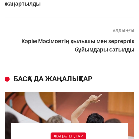
жаңартылды
АЛДЫҢҒЫ
Кәрім Мәсімовтің қылышы мен зергерлік
бұйымдары сатылды
БАСҚА ДА ЖАҢАЛЫҚТАР
ЖАҢАЛЫҚТАР