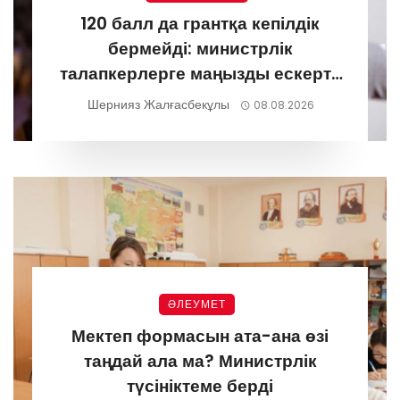
120 балл да грантқа кепілдік
бермейді: министрлік
талапкерлерге маңызды ескерту
жасады
Шернияз Жалғасбекұлы
08.08.2026
ӘЛЕУМЕТ
Мектеп формасын ата-ана өзі
таңдай ала ма? Министрлік
түсініктеме берді