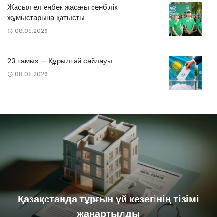
Жасыл ел еңбек жасағы сенбілік
жұмыстарына қатысты
08.08.2026
23 тамыз — Құрылтай сайлауы
08.08.2026
Қазақстанда тұрғын үй кезегінің тізімі
жаңартылды