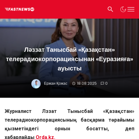
Ләззат Танысбай «Қазақстан»
телерадиокорпорациясынан «Еуразияға»
ауысты
Ержан Қожас
18.08.2025
0
Журналист Ләззат Тынысбай «Қазақстан»
телерадиокорпорациясының басқарма төрайымы
қызметіндегі орнын босатты, деп
хабарлайды
Orda.kz.