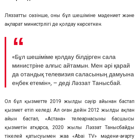
Ляззаттың сөзінше, оның бұл шешіміне мәдениет және
ақпарат министрлігі де қолдау көрсеткен.
«Бұл шешіміме қолдау білдірген сала
министріне алғыс айтамын. Мен әрі қарай
да отандық телевизия саласының дамуына
еңбек етемін», – деді Ләззат Танысбай.
Ол бұл қызметте 2019 жылдың сәуір айынан бастап
қызмет етіп келеді. Ал оған дейін 2012 жылдың ақпан
айын бастап, «Астана» телеарнасының басшысы
қызметін атқарса, 2020 жылы Ләззат Танысбайдың
тікелей қатысуымен жаңа «Abai TV» мәдени-ағарту