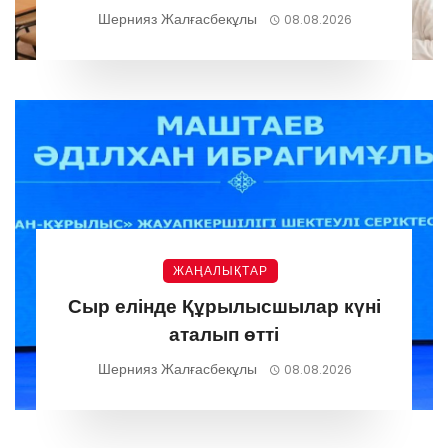
Шернияз Жалғасбекұлы
08.08.2026
ЖАҢАЛЫҚТАР
Сыр елінде Құрылысшылар күні
аталып өтті
Шернияз Жалғасбекұлы
08.08.2026