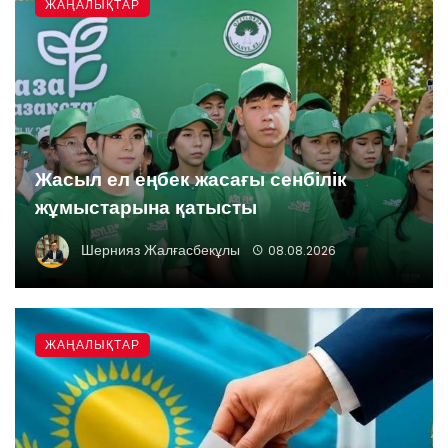
ЖАҢАЛЫҚТАР
Жасыл ел еңбек жасағы сенбілік
жұмыстарына қатысты
Шернияз Жалғасбекұлы
08.08.2026
ЖАҢАЛЫҚТАР