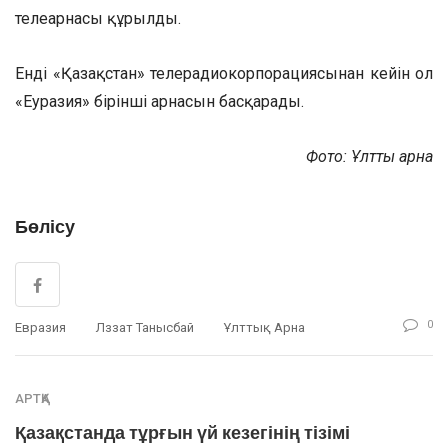
телеарнасы құрылды.
Енді «Қазақстан» телерадиокорпорациясынан кейін ол
«Еуразия» бірінші арнасын басқарады.
Фото: Ұлттық арна
Бөлісу
0
Евразия
Ләззат Танысбай
Ұлттық Арна
АРТҚА
Қазақстанда тұрғын үй кезегінің тізімі