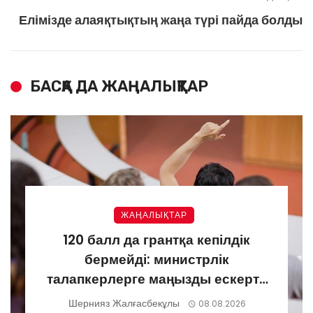
Елімізде алаяқтықтың жаңа түрі пайда болды
БАСҚА ДА ЖАҢАЛЫҚТАР
ЖАҢАЛЫҚТАР
120 балл да грантқа кепілдік
бермейді: министрлік
талапкерлерге маңызды ескерту
жасады
Шернияз Жалғасбекұлы
08.08.2026