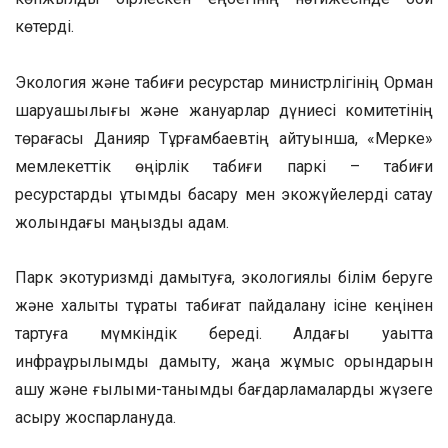
көтерді.
Экология және табиғи ресурстар министрлігінің Орман
шаруашылығы және жануарлар дүниесі комитетінің
төрағасы Данияр Тұрғамбаевтің айтуынша, «Мерке»
мемлекеттік өңірлік табиғи паркі – табиғи
ресурстарды ұтымды басқару мен экожүйелерді сақтау
жолындағы маңызды қадам.
Парк экотуризмді дамытуға, экологиялық білім беруге
және халықты тұрақты табиғат пайдалану ісіне кеңінен
тартуға мүмкіндік береді. Алдағы уақытта
инфрақұрылымды дамыту, жаңа жұмыс орындарын
ашу және ғылыми-танымдық бағдарламаларды жүзеге
асыру жоспарлануда.