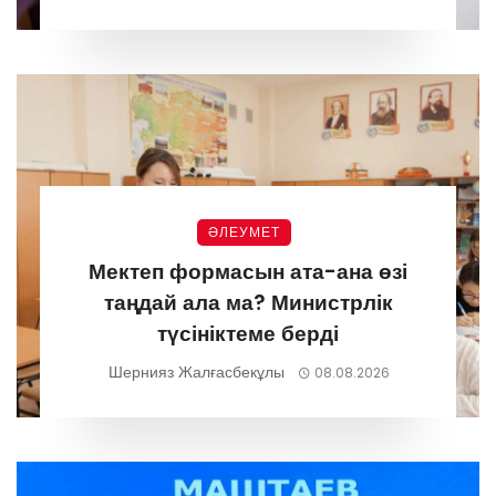
ӘЛЕУМЕТ
Мектеп формасын ата-ана өзі
таңдай ала ма? Министрлік
түсініктеме берді
Шернияз Жалғасбекұлы
08.08.2026