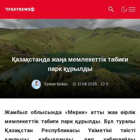
Қазақстанда жаңа мемлекеттік табиғи
парк құрылды
Ержан Қожас
21.08.2025
0
Жамбыл облысында «Мерке» атты жаңа өңірлік
мемлекеттік табиғи парк құрылды. Бұл туралы
Қазақстан Республикасы Үкіметінің тиісті
қаулысы қабылданды, деп хабарлайды