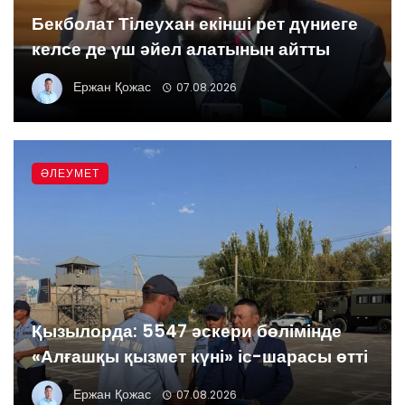
Бекболат Тілеухан екінші рет дүниеге
келсе де үш әйел алатынын айтты
Ержан Қожас
07.08.2026
ӘЛЕУМЕТ
Қызылорда: 5547 әскери бөлімінде
«Алғашқы қызмет күні» іс-шарасы өтті
Ержан Қожас
07.08.2026