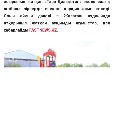
асырылып жатқан «Таза Қазақстан» экологиялық
жобасы өңірлерде ерекше қарқын алып келеді.
Соның айқын дәлелі – Жалағаш ауданында
атқарылып жатқан ауқымды жұмыстар, деп
хабарлайды
FASTNEWS.KZ.
Бүгінде ауданның әлеуметтік-экономикалық дамуына