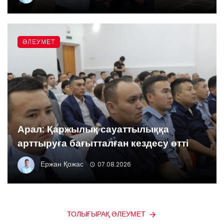
ӘЛЕУМЕТ
Арал: Қаржылық сауаттылыққа
арттыруға бағытталған кездесу өтті
Ержан Қожас
07.08.2026
ТОЛЫҒЫРАҚ ӘЛЕУМЕТ