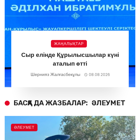
ЖАҢАЛЫҚТАР
Сыр елінде Құрылысшылар күні
аталып өтті
Шернияз Жалғасбекұлы
08.08.2026
БАСҚА ДА ЖАЗБАЛАР:
ӘЛЕУМЕТ
ӘЛЕУМЕТ