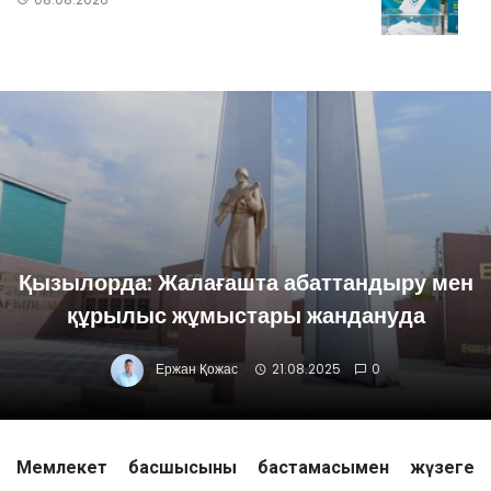
Қызылорда: Жалағашта абаттандыру мен
құрылыс жұмыстары жандануда
Ержан Қожас
21.08.2025
0
Мемлекет басшысының бастамасымен жүзеге