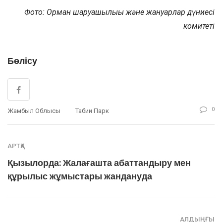
Фото: Орман шаруашылығы және жануарлар дүниесі
комитеті
Бөлісу
0
Жамбыл Облысы
Табиғи Парк
АРТҚА
Қызылорда: Жалағашта абаттандыру мен
құрылыс жұмыстары жандануда
АЛДЫҢҒЫ