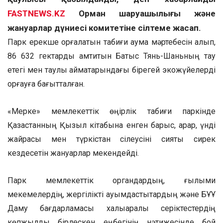
FASTNEWS.KZ
Орман шаруашылығы және
жануарлар дүниесі комитетіне сілтеме жасап.
Парк ерекше қорғалатын табиғи аумақ мәртебесін алып,
86 632 гектарды қамтитын Батыс Тянь-Шаньның тау
етегі мен таулы аймақтарындағы бірегей экожүйелерді
қорғауға бағытталған.
«Мерке» мемлекеттік өңірлік табиғи паркінде
Қазақстанның Қызыл кітабына енген барыс, арқар, үнді
жайрасы мен түркістан сілеусіні сияқты сирек
кездесетін жануарлар мекендейді.
Парк мемлекеттік органдардың, ғылыми
мекемелердің, жергілікті қауымдастықтардың және БҰҰ
Даму бағдарламасы халықаралық серіктестердің
көпжылдық бірлескен еңбегінің нәтижесінде бой