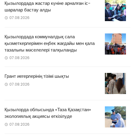
Қызылордада жастар күніне арналған іс-
шаралар бастау алды
07.08.2026
Қызылордада коммуналдық сала
қызметкерлерімен еңбек жағдайы мен қала
тазалығы мәселелері талқыланды
07.08.2026
Грант иегерлерінің тізімі шықты
07.08.2026
Қызылорда облысында «Таза Қазақстан»
экологиялық акциясы өткізілуде
07.08.2026