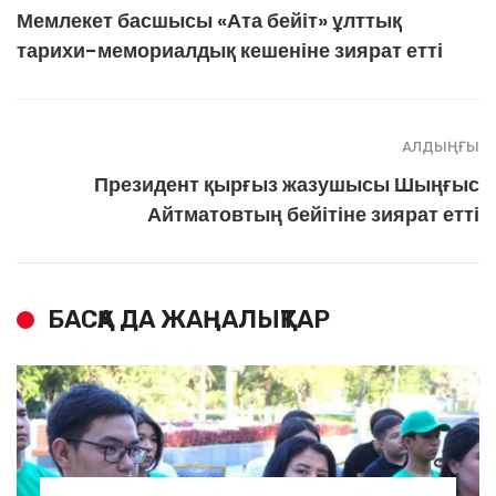
Мемлекет басшысы «Ата бейіт» ұлттық
тарихи-мемориалдық кешеніне зиярат етті
АЛДЫҢҒЫ
Президент қырғыз жазушысы Шыңғыс
Айтматовтың бейітіне зиярат етті
БАСҚА ДА ЖАҢАЛЫҚТАР