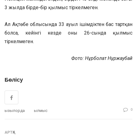
3 жылда бірде-бір қылмыс тіркелмеген.
Ал Ақтөбе облысында 33 ауыл ішімдіктен бас тартқан
болса, кейінгі кезде оның 26-сында қылмыс
тіркелмеген.
Фото: Нұрболат Нұржаубай
Бөлісу
0
Қызылорда
Қылмыс
АРТҚА