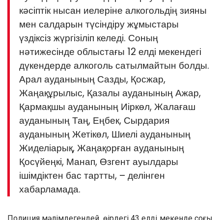
кәсіптік нысан иелеріне алкогольдің зияны
мен салдарын түсіндіру жұмыстары
үздіксіз жүргізіліп келеді. Соның
нәтижесінде облыстағы 12 елді мекендегі
дүкендерде алкоголь сатылмайтын болды.
Арал ауданының Сазды, Қосжар,
Жаңақұрылыс, Қазалы ауданының Ажар,
Қармақшы ауданының Иіркөл, Жалағаш
ауданының Таң, Еңбек, Сырдария
ауданының Жетікөл, Шиелі ауданының
Жиделіарық, Жаңақорған ауданының
Қосүйеңкі, Манап, Өзгент ауылдары
ішімдіктен бас тартты, – делінген
хабарламада.
Полиция мәлімдегендей, өңірдегі 43 елді мекенде соңғы