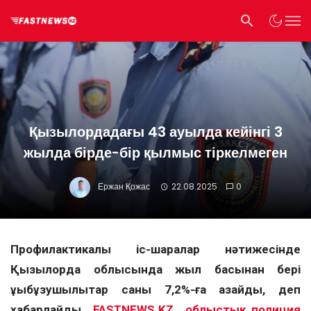
Қызылордадағы 43 ауылда кейінгі 3
жылда бірде-бір қылмыс тіркелмеген
Ержан Қожас
22.08.2025
0
Профилактикалық іс-шаралар нәтижесінде
Қызылорда облысында жыл басынан бері
құқықбұзушылықтар саны 7,2%-ға азайды, деп
хабарлайды
FASTNEWS.KZ
облыстық полиция