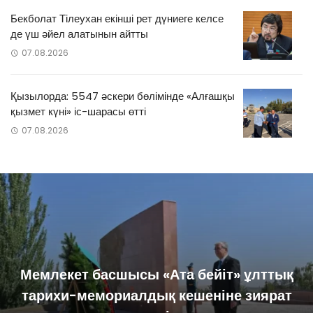
Бекболат Тілеухан екінші рет дүниеге келсе
де үш әйел алатынын айтты
07.08.2026
Қызылорда: 5547 әскери бөлімінде «Алғашқы
қызмет күні» іс-шарасы өтті
07.08.2026
Мемлекет басшысы «Ата бейіт» ұлттық
тарихи-мемориалдық кешеніне зиярат