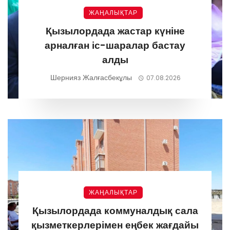
ЖАҢАЛЫҚТАР
Қызылордада жастар күніне
арналған іс-шаралар бастау
алды
Шернияз Жалғасбекұлы
07.08.2026
ЖАҢАЛЫҚТАР
Қызылордада коммуналдық сала
қызметкерлерімен еңбек жағдайы