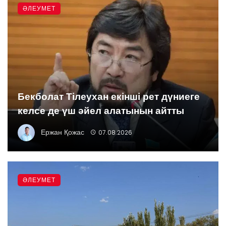
ӘЛЕУМЕТ
Бекболат Тілеухан екінші рет дүниеге
келсе де үш әйел алатынын айтты
Ержан Қожас
07.08.2026
ӘЛЕУМЕТ