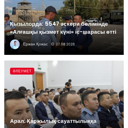
Қызылорда: 5547 әскери бөлімінде
«Алғашқы қызмет күні» іс-шарасы өтті
Ержан Қожас
07.08.2026
ӘЛЕУМЕТ
Арал: Қаржылық сауаттылыққа