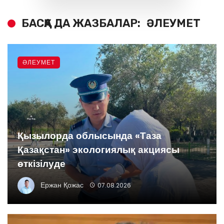
БАСҚА ДА ЖАЗБАЛАР:
ӘЛЕУМЕТ
ӘЛЕУМЕТ
Қызылорда облысында «Таза
Қазақстан» экологиялық акциясы
өткізілуде
Ержан Қожас
07.08.2026