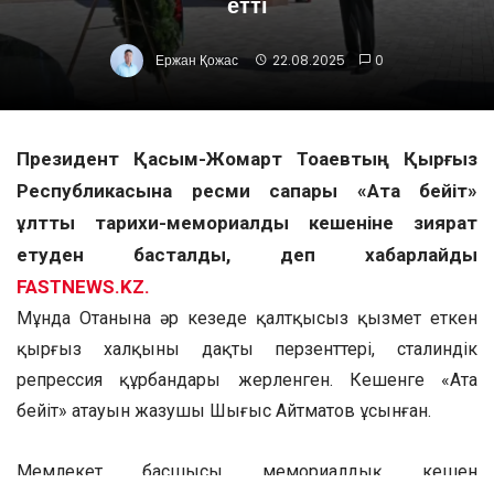
етті
Ержан Қожас
22.08.2025
0
Президент Қасым-Жомарт Тоқаевтың Қырғыз
Республикасына ресми сапары «Ата бейіт»
ұлттық тарихи-мемориалдық кешеніне зиярат
етуден басталды, деп хабарлайды
FASTNEWS.KZ.
Мұнда Отанына әр кезеңде қалтқысыз қызмет еткен
қырғыз халқының даңқты перзенттері, сталиндік
репрессия құрбандары жерленген. Кешенге «Ата
бейіт» атауын жазушы Шыңғыс Айтматов ұсынған.
Мемлекет басшысы мемориалдық кешен