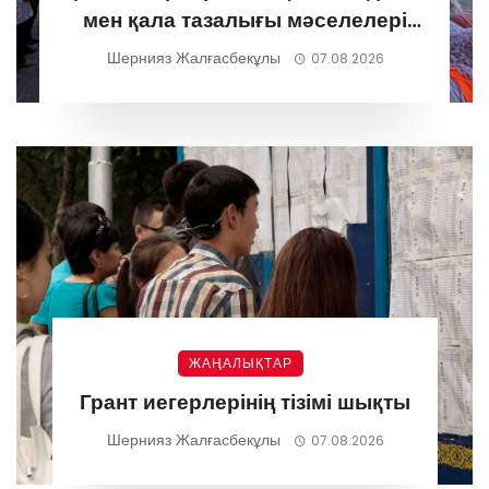
мен қала тазалығы мәселелері
талқыланды
Шернияз Жалғасбекұлы
07.08.2026
ЖАҢАЛЫҚТАР
Грант иегерлерінің тізімі шықты
Шернияз Жалғасбекұлы
07.08.2026