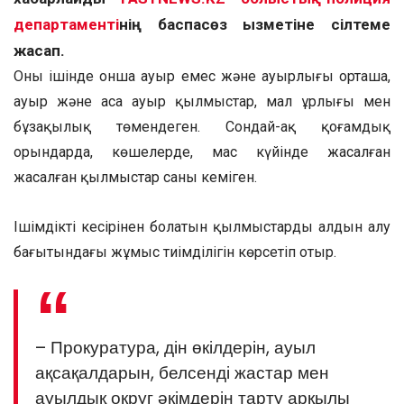
департаменті
нің баспасөз қызметіне сілтеме
жасап.
Оның ішінде онша ауыр емес және ауырлығы орташа,
ауыр және аса ауыр қылмыстар, мал ұрлығы мен
бұзақылық төмендеген. Сондай-ақ қоғамдық
орындарда, көшелерде, мас күйінде жасалған
жасалған қылмыстар саны кеміген.
Ішімдіктің кесірінен болатын қылмыстардың алдын алу
бағытындағы жұмыс тиімділігін көрсетіп отыр.
– Прокуратура, дін өкілдерін, ауыл
ақсақалдарын, белсенді жастар мен
ауылдық округ әкімдерін тарту арқылы