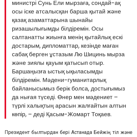
министрі Сунь Ели мырзаға, сондай-ақ
осы іске атсалысқан барша қытай және
қазақ азаматтарына шынайы
ризашылығымды білдіремін. Осы
салтанатты жиынға менің қытайлық ескі
достарым, дипломаттар, кезінде маған
сабақ берген ұстазым Лю Шицинь мырза
және зиялы қауым қатысып отыр.
Баршаңызға ыстық ықыласымды
білдіремін. Мәдени-гуманитарлық
байланысымыз берік болса, достығымыз
да нығая түседі. Өнер мен мәдениет –
түрлі халықтың арасын жалғайтын алтын
көпір, – деді Қасым-Жомарт Тоқаев.
Президент былтырдан бері Астанада Бейжің тіл және