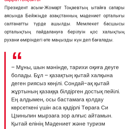
Президент Қасым-Жомарт Тоқаевтың Қытайға сапары
аясында Бейжіңде Қазақстанның мәдениет орталығы
салтанатты түрде ашылды. Мемлекет басшысы
орталықтың пайдалануға берілуін қос халықтың
рухани өміріндегі өте маңызды күн деп бағалады.
– Мұны, шын мәнінде, тарихи оқиға деуге
болады. Бұл – қазақтың қытай халқына
деген риясыз көңілі. Сондай-ақ қытай
жұртының қазаққа білдірген достық пейілі.
Ең алдымен, осы бастамаға қолдау
көрсеткені үшін аса қадірлі Төраға Си
Цзиньпин мырзаға зор алғыс айтамын.
Қытай елінің Мәдениет және туризм