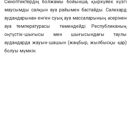
Синоптиктердің болжамы бойынша, қыркүйек күзгі
маусымды салқын ауа райымен бастайды. Салехард
аудандарынан енген суық ауа массаларының әсерінен
ауа температурасы төмендейді. Республиканың
оңтүстік-шығысы мен шығысындағы таулы
аудандарда жауын-шашын (жаңбыр, жылбысқы қар)
болуы мүмкін.
Бірінші онкүндікте Қазақстанның басым бөлігінде
құбылмалы ауа райы болжанады: жаңбыр, кей
жерлерде нөсер жаңбыр, найзағай, бұршақ және
екпінді жел болады.
Солтүстік, орталық және шығыс өңірлерде алғашқы
үсік жүруі ықтимал. Түнде және таңертең тұман түседі
деп болжанып отыр.