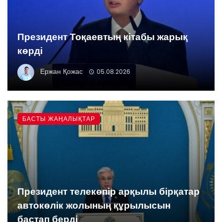
Президент Тоқаевтың кітабы жарық
көрді
Ержан Қожас
05.08.2026
БАСТЫ ЖАҢАЛЫҚТАР
Президент телекөпір арқылы бірқатар
автокөлік жолының құрылысын
бастап берді