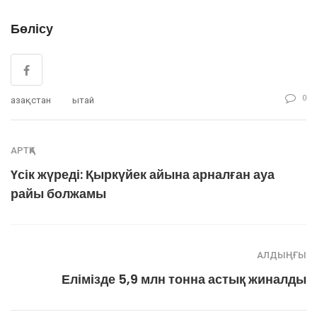
Бөлісу
0
Қазақстан
Қытай
АРТҚА
Үсік жүреді: Қыркүйек айына арналған ауа
райы болжамы
АЛДЫҢҒЫ
Елімізде 5,9 млн тонна астық жиналды