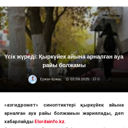
Үсік жүреді: Қыркүйек айына арналған ауа
райы болжамы
Ержан Қожас
02.09.2025
0
«Қазгидромет» синоптиктері қыркүйек айына
арналған ауа райы болжамын жариялады, деп
хабарлайды
Elordainfo.kz.