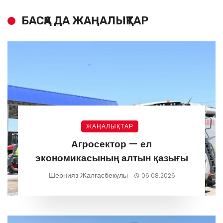
БАСҚА ДА ЖАҢАЛЫҚТАР
ЖАҢАЛЫҚТАР
Агросектор — ел
экономикасының алтын қазығы
Шернияз Жалғасбекұлы
06.08.2026