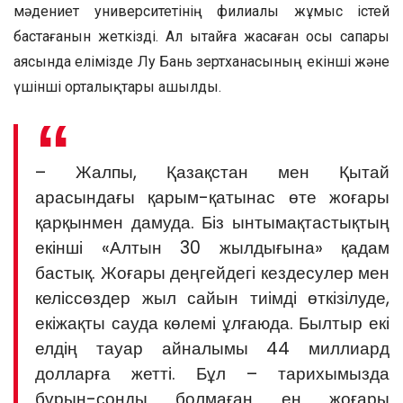
мәдениет университетінің филиалы жұмыс істей
бастағанын жеткізді. Ал Қытайға жасаған осы сапары
аясында елімізде Лу Бань зертханасының екінші және
үшінші орталықтары ашылды.
– Жалпы, Қазақстан мен Қытай
арасындағы қарым-қатынас өте жоғары
қарқынмен дамуда. Біз ынтымақтастықтың
екінші «Алтын 30 жылдығына» қадам
бастық. Жоғары деңгейдегі кездесулер мен
келіссөздер жыл сайын тиімді өткізілуде,
екіжақты сауда көлемі ұлғаюда. Былтыр екі
елдің тауар айналымы 44 миллиард
долларға жетті. Бұл – тарихымызда
бұрын-соңды болмаған ең жоғары