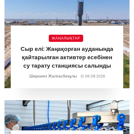
ЖАҢАЛЫҚТАР
Сыр елі: Жаңақорған ауданында
қайтарылған активтер есебінен
су тарату станциясы салынды
Шернияз Жалғасбекұлы
06.08.2026