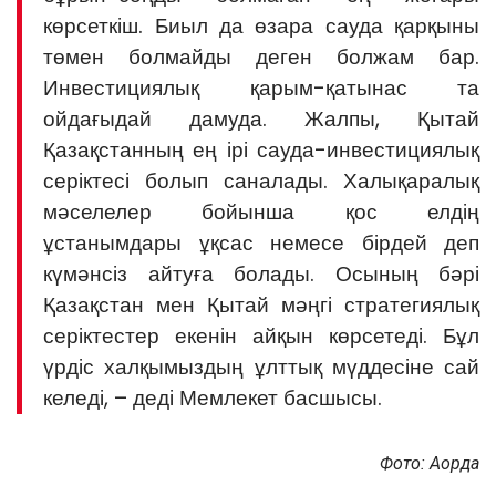
көрсеткіш. Биыл да өзара сауда қарқыны
төмен болмайды деген болжам бар.
Инвестициялық қарым-қатынас та
ойдағыдай дамуда. Жалпы, Қытай
Қазақстанның ең ірі сауда-инвестициялық
серіктесі болып саналады. Халықаралық
мәселелер бойынша қос елдің
ұстанымдары ұқсас немесе бірдей деп
күмәнсіз айтуға болады. Осының бәрі
Қазақстан мен Қытай мәңгі стратегиялық
серіктестер екенін айқын көрсетеді. Бұл
үрдіс халқымыздың ұлттық мүддесіне сай
келеді, – деді Мемлекет басшысы.
Фото: Ақорда