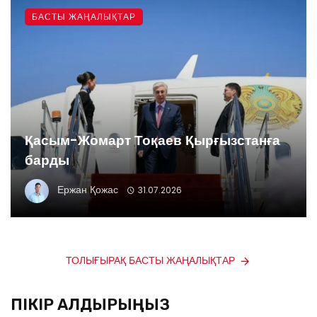
БАСТЫ ЖАҢАЛЫҚТАР
Қасым-Жомарт Тоқаев Қырғызстанға
барды
Ержан Қожас
31.07.2026
ТОЛЫҒЫРАҚ БАСТЫ ЖАҢАЛЫҚТАР
ПІКІР ҚАЛДЫРЫҢЫЗ