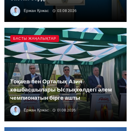
Ержан Қожас
03.08.2026
БАСТЫ ЖАҢАЛЫҚТАР
Тоқаев пен Орталық Азия
көшбасшылары Ыстықкөлдегі әлем
чемпионатын бірге ашты
Ержан Қожас
01.08.2026