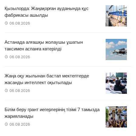
Қызылорда: Жаңақорған ауданында құс
фабрикасы ашылды
06.08.2026
Астанада алғашқы жолаушы ұшатын
таксимен аспанға көтерілді
06.08.2026
Жаңа оқу жылынан бастап мектептерде
жасанды интеллект оқытылады
06.08.2026
Білім беру грант иегерлерінің тізімі 7 тамызда
жарияланады
06.08.2026