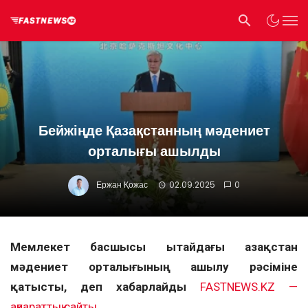
Бейжіңде Қазақстанның мәдениет
орталығы ашылды
Ержан Қожас
02.09.2025
0
Мемлекет басшысы Қытайдағы Қазақстан
мәдениет орталығының ашылу рәсіміне
қатысты, деп хабарлайды
FASTNEWS.KZ —
ақпараттық сайты