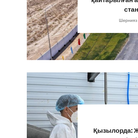
ста
Шернияз
Қызылорда: Ж