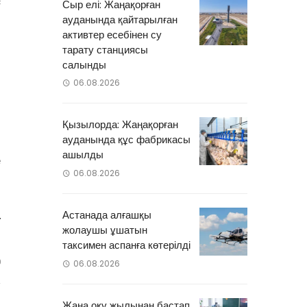
с
Сыр елі: Жаңақорған
ауданында қайтарылған
і
активтер есебінен су
тарату станциясы
салынды
і
06.08.2026
з
Қызылорда: Жаңақорған
ауданында құс фабрикасы
ашылды
е
06.08.2026
Астанада алғашқы
z
жолаушы ұшатын
таксимен аспанға көтерілді
06.08.2026
0
Жаңа оқу жылынан бастап