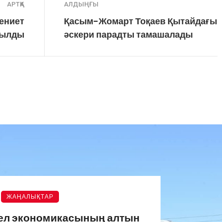
АРТҚА
АЛДЫҢҒЫ
ениет
Қасым-Жомарт Тоқаев Қытайдағы
шылды
әскери парадты тамашалады
ЖАҢАЛЫҚТАР
 ел экономикасының алтын