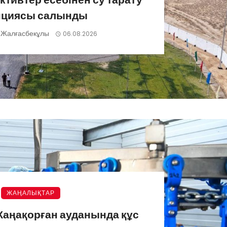
нциясы салынды
 Жалғасбекұлы
06.08.2026
ЖАҢАЛЫҚТАР
аңақорған ауданында құс