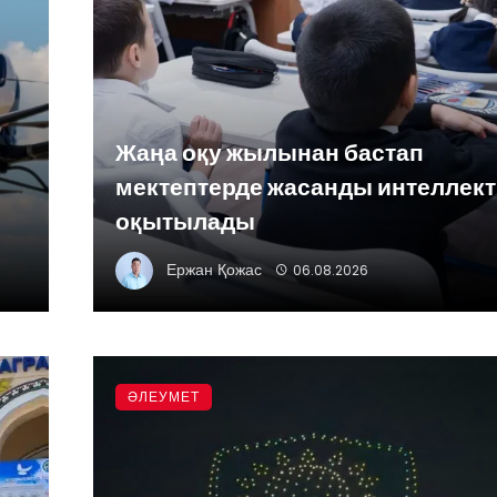
Жаңа оқу жылынан бастап
мектептерде жасанды интеллект
оқытылады
Ержан Қожас
06.08.2026
ӘЛЕУМЕТ