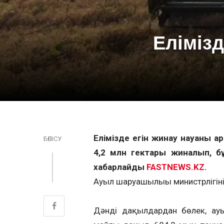
Еліміз
Елімізде егін жинау науқаны қ
БӨЛІСУ
4,2 млн гектары жиналып, б
хабарлайды
FASTNEWS.KZ.
Ауыл шаруашылығы министрлігіні
Дәнді дақылдардан бөлек, ау