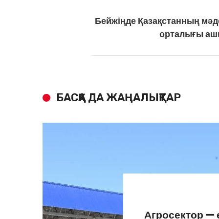
Бейжіңде Қазақстанның мәд
орталығы а
БАСҚА ДА ЖАҢАЛЫҚТАР
Агросектор —