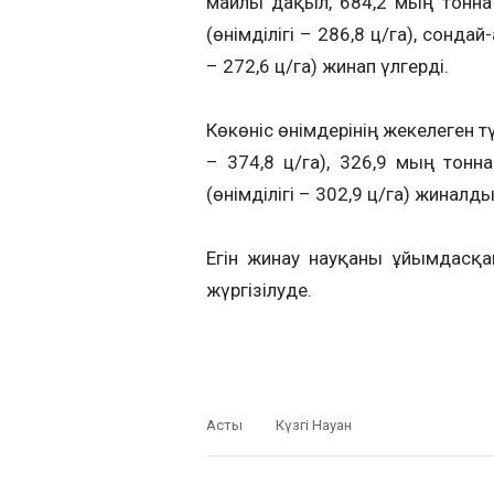
майлы дақыл, 684,2 мың тонна к
(өнімділігі – 286,8 ц/га), сонд
– 272,6 ц/га) жинап үлгерді.
Көкөніс өнімдерінің жекелеген т
– 374,8 ц/га), 326,9 мың тонна
(өнімділігі – 302,9 ц/га) жиналды
Егін жинау науқаны ұйымдасқан
жүргізілуде.
Астық
Күзгі Науқан