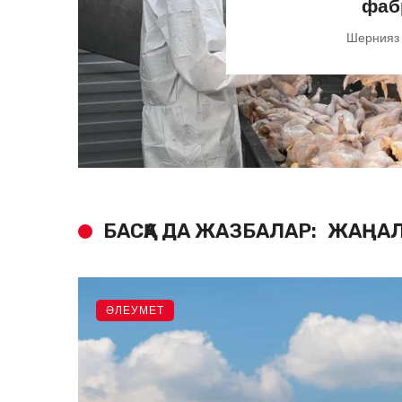
фаб
Шернияз
БАСҚА ДА ЖАЗБАЛАР:
ЖАҢАЛ
ӘЛЕУМЕТ