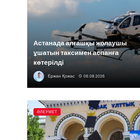
Астанада алғашқы жолаушы
ұшатын таксимен аспанға
көтерілді
Ержан Қожас
06.08.2026
ӘЛЕУМЕТ