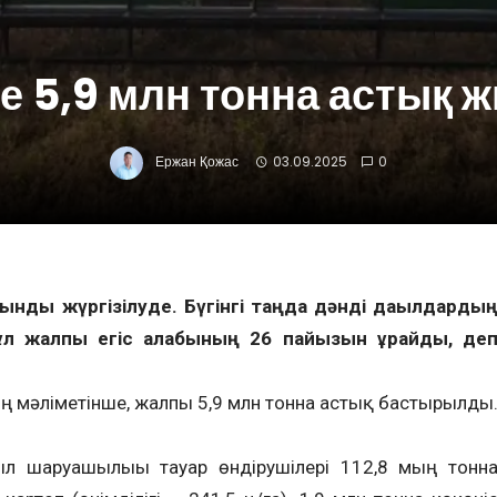
де 5,9 млн тонна астық 
Ержан Қожас
03.09.2025
0
арқынды жүргізілуде. Бүгінгі таңда дәнді дақылдарды
ұл жалпы егіс алқабының 26 пайызын құрайды, де
ң мәліметінше, жалпы 5,9 млн тонна астық бастырылды
ыл шаруашылығы тауар өндірушілері 112,8 мың тонн