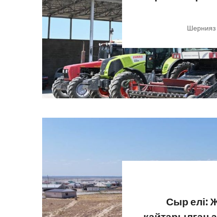
Шернияз
Сыр елі: 
қайтарылған а