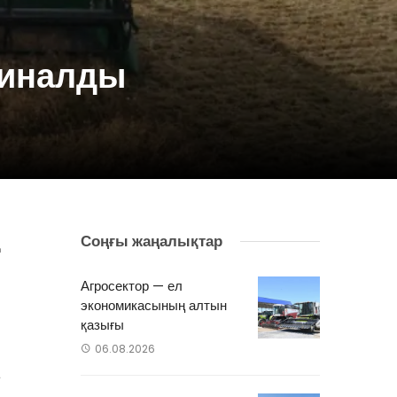
жиналды
Соңғы жаңалықтар
ң
п
Агросектор — ел
экономикасының алтын
.
қазығы
06.08.2026
а