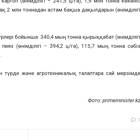
артоп (өнімділігі – 241,5 ц/га), 1,9 млн тонна көкөні
ай-ақ 2 млн тоннадан астам бақша дақылдарын (өнімділіг
үрлері бойынша: 340,4 мың тонна қырыққабат (өнімділіг
 пияз (өнімділігі – 394,2 ц/га), 115,7 мың тонна сәбі
.
 түрде және агротехникалық талаптарға сай мерзімд
Фото: primeminister.k