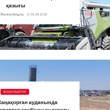
қазығы
 Жалғасбекұлы
06.08.2026
ЖАҢАЛЫҚТАР
Жаңақорған ауданында
ктивтер есебінен су тарату