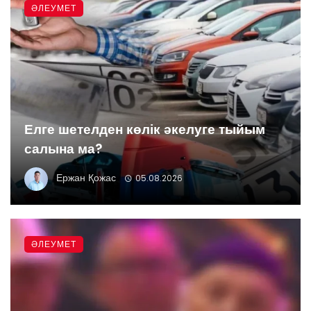
ӘЛЕУМЕТ
Елге шетелден көлік әкелуге тыйым
салына ма?
Ержан Қожас
05.08.2026
ӘЛЕУМЕТ