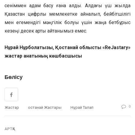
сеніммен қадам басу ғана қалды. Алдағы үш жылда
Қазақстан цифрлы мемлекетке айналып, бейбітшілігі
мен егемендігі мәңгілік болуы үшін жаңа бетбұрыс
кезеңі десек артық айтқанымыз емес.
Нұрай Нұрболатқызы,
Қостанай облыстық «ReJastary»
жастар қанатының көшбасшысы
Бөлісу
0
Жастар
Қостанай Жастары
Нұрай Талап
АРТҚА