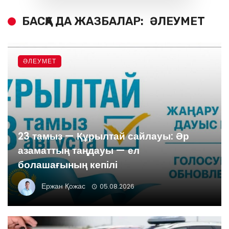
БАСҚА ДА ЖАЗБАЛАР:
ӘЛЕУМЕТ
ӘЛЕУМЕТ
23 тамыз — Құрылтай сайлауы: Әр
азаматтың таңдауы — ел
болашағының кепілі
Ержан Қожас
05.08.2026