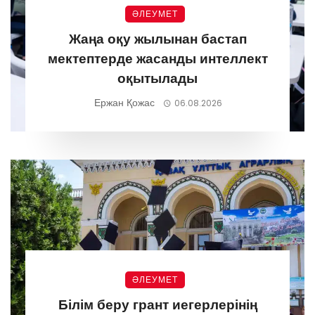
ӘЛЕУМЕТ
Жаңа оқу жылынан бастап
мектептерде жасанды интеллект
оқытылады
Ержан Қожас
06.08.2026
ӘЛЕУМЕТ
Білім беру грант иегерлерінің