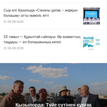
Сыр елі: Қазалыда «Саналы ұрпақ – жарқын
болашақ» атты мәжіліс өтті
05.08.2026
23 тамыз — Құрылтай сайлауы: Әр азаматтың
таңдауы — ел болашағының кепілі
05.08.2026
Қызылорда: Түйе сүтінен құрғақ