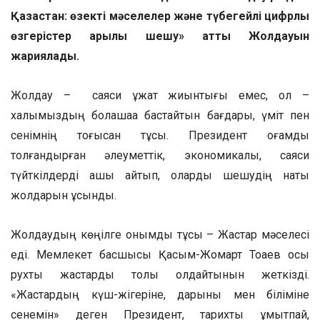
Қазақстан: өзекті мәселелер және түбегейлі цифрлық
өзгерістер арқылы шешу» атты Жолдауын
жариялады
.
Жолдау – саяси құжат жиынтығы емес, ол –
халқымыздың болашаққа бастайтын бағдары, үміт пен
сенімнің тоғысқан тұсы. Президент қоғамды
толғандырған әлеуметтік, экономикалық, саяси
түйткілдерді ашық айтып, оларды шешудің нақты
жолдарын ұсынды.
Жолдаудың көңілге қонымды тұсы – Жастар мәселесі
еді. Мемлекет басшысы Қасым-Жомарт Тоқаев осы
рухты жастарды толық қолдайтынын жеткізді.
«Жастардың күш-жігеріне, дарыны мен біліміне
сенемін» деген Президент, тарихты ұмытпай,