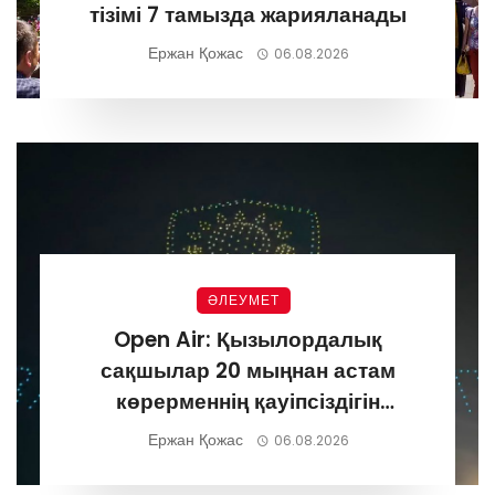
тізімі 7 тамызда жарияланады
Ержан Қожас
06.08.2026
ӘЛЕУМЕТ
Open Air: Қызылордалық
сақшылар 20 мыңнан астам
көрерменнің қауіпсіздігін
қамтамасыз етті
Ержан Қожас
06.08.2026