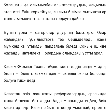
болашақты өз қолымызбен қалыптастырудың маңызын
атап өтті. Елін көркейтуге, ғылым-білімге ұмтылған әр
жасты мемлекет жан-жақты қолдауға дайын.
Бүгінгі ұрпақ – өзгерістер дәуірінің балалары. Олар
жаһандағы құбылыстарға тез бейімделеді, жаңа
мүмкіндікті ұтымды пайдалана біледі. Соның ішінде
жасанды интеллект – олардың қолындағы қуатты құрал.
Қасым-Жомарт Тоқаев: «Өркениетті елдің заңы – әділ,
билігі – білікті, азаматтары – саналы және белсенді
болуға тиіс» деді.
Қазақстан қазір жан-жақты реформалардың арқасында
жаңа белеске бет алды. Алда – қарқынды еңбек, биік
мақсаттар тұр. Бағыт айқын: өткенді ұмытпай, ертеңге