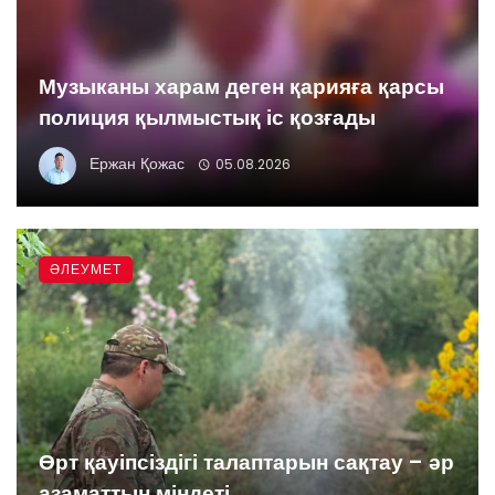
Музыканы харам деген қарияға қарсы
полиция қылмыстық іс қозғады
Ержан Қожас
05.08.2026
ӘЛЕУМЕТ
Өрт қауіпсіздігі талаптарын сақтау – әр
азаматтың міндеті