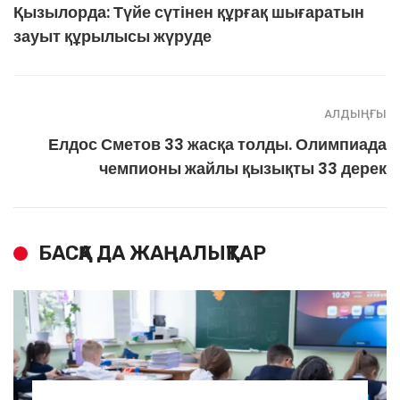
Қызылорда: Түйе сүтінен құрғақ шығаратын
зауыт құрылысы жүруде
АЛДЫҢҒЫ
Елдос Сметов 33 жасқа толды. Олимпиада
чемпионы жайлы қызықты 33 дерек
БАСҚА ДА ЖАҢАЛЫҚТАР