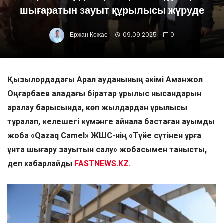
шығаратын зауыт құрылысы жүруде
Ержан Қожас
09.09.2025
0
Қызылордадағы Арал ауданының әкімі Аманжол
Оңғарбаев қаладағы бірқатар құрылыс нысандарын
аралау барысында, көп жылдардан құрылысы
тұралап, келешегі күмәнге айнала бастаған ауқымды
жоба «Qazaq Camel» ЖШС-нің «Түйе сүтінен құрғақ
ұнтақ шығару зауытын салу» жобасымен танысты,
деп хабарлайды
FASTNEWS.KZ.