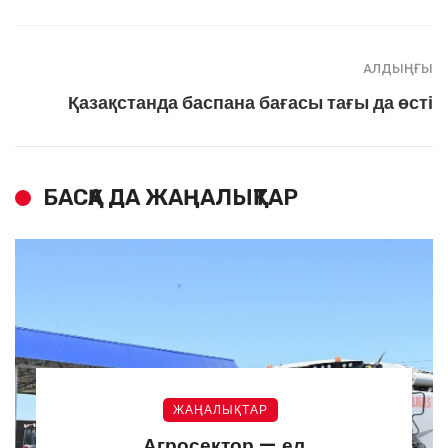
АЛДЫҢҒЫ
Қазақстанда баспана бағасы тағы да өсті
БАСҚА ДА ЖАҢАЛЫҚТАР
ЖАҢАЛЫҚТАР
Агросектор — ел