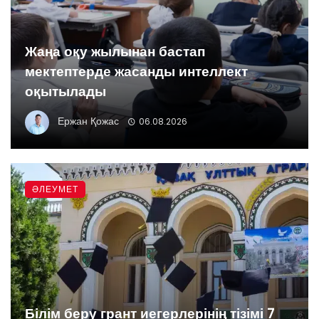
Жаңа оқу жылынан бастап
мектептерде жасанды интеллект
оқытылады
Ержан Қожас
06.08.2026
ӘЛЕУМЕТ
Білім беру грант иегерлерінің тізімі 7