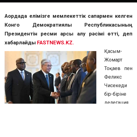
Ақордада елімізге мемлекеттік сапармен келген
Конго Демократиялық Республикасының
Президентін ресми қарсы алу рәсімі өтті, деп
хабарлайды
FASTNEWS.KZ.
Қасым-
Жомарт
Тоқаев пен
Феликс
Чисекеди
бір-біріне
делегация
мүшелерін
таныстырды.
Содан соң Құрмет қарауылының бастығы рапорт