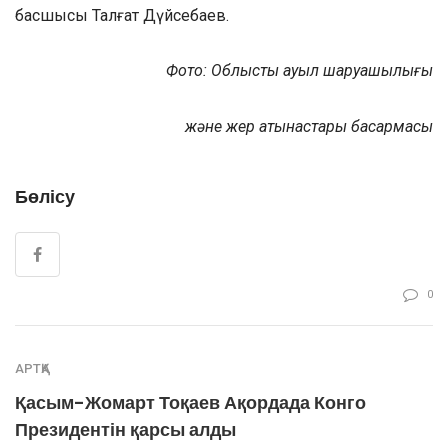
басшысы Талғат Дүйсебаев.
Фото: Облыстық ауыл шаруашылығы
және жер қатынастары басқармасы
Бөлісу
0
АРТҚА
Қасым-Жомарт Тоқаев Ақордада Конго
Президентін қарсы алды