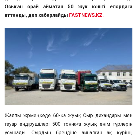
Осыған орай аймақтан 50 жүк көлігі елордаға
аттанды, деп хабарлайды
FASTNEWS.KZ.
Жалпы жәрмеңкеде 60-қа жуық Сыр дихандары мен
тауар өндірушілері 500 тоннаға жуық өнім түрлерін
ұсынады. Сырдың брендіне айналған ақ күріші,