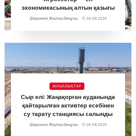
экономикасының алтын қазығы
Шернияз Жалғасбекұлы
06.08.2026
ЖАҢАЛЫҚТАР
Сыр елі: Жаңақорған ауданында
қайтарылған активтер есебінен
су тарату станциясы салынды
Шернияз Жалғасбекұлы
06.08.2026