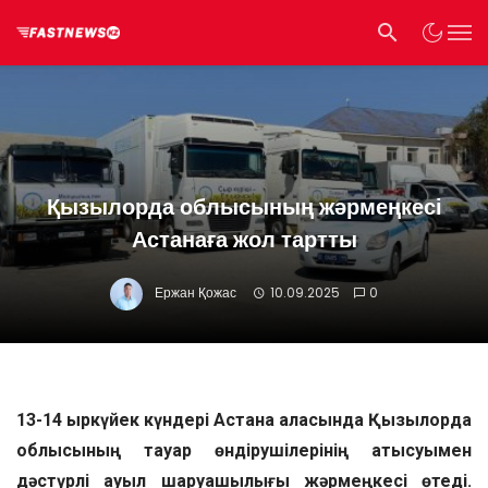
Қызылорда облысының жәрмеңкесі
Астанаға жол тартты
Ержан Қожас
10.09.2025
0
13-14 қыркүйек күндері Астана қаласында Қызылорда
облысының тауар өндірушілерінің қатысуымен
дәстүрлі ауыл шаруашылығы жәрмеңкесі өтеді.