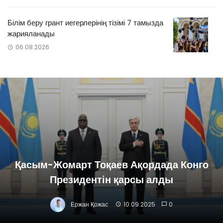
Білім беру грант иегерлерінің тізімі 7 тамызда
жарияланады
06.08.2026
Қасым-Жомарт Тоқаев Ақордада Конго
Президентін қарсы алды
Ержан Қожас
10.09.2025
0