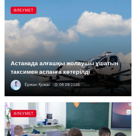
ӘЛЕУМЕТ
Астанада алғашқы жолаушы ұшатын
таксимен аспанға көтерілді
Ержан Қожас
06.08.2026
ӘЛЕУМЕТ