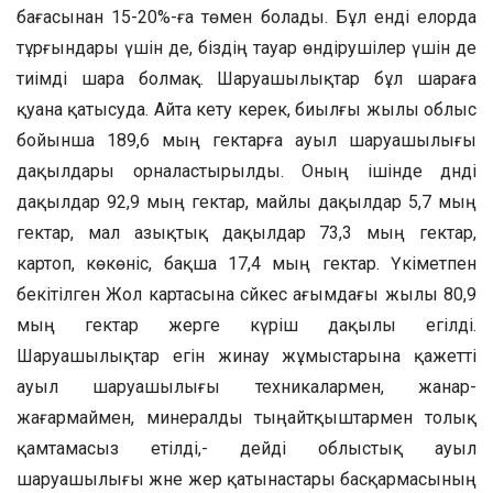
бағасынан 15-20%-ға төмен болады. Бұл енді елорда
тұрғындары үшін де, біздің тауар өндірушілер үшін де
тиімді шара болмақ. Шаруашылықтар бұл шараға
қуана қатысуда. Айта кету керек, биылғы жылы облыс
бойынша 189,6 мың гектарға ауыл шаруашылығы
дақылдары орналастырылды. Оның ішінде дәндi
дақылдар 92,9 мың гектар, майлы дақылдар 5,7 мың
гектар, мал азықтық дақылдар 73,3 мың гектар,
картоп, көкөнiс, бақша 17,4 мың гектар. Үкіметпен
бекітілген Жол картасына сәйкес ағымдағы жылы 80,9
мың гектар жерге күріш дақылы егілді.
Шаруашылықтар егін жинау жұмыстарына қажетті
ауыл шаруашылығы техникалармен, жанар-
жағармаймен, минералды тыңайтқыштармен толық
қамтамасыз етілді,- дейді облыстық ауыл
шаруашылығы және жер қатынастары басқармасының