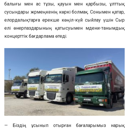
балығы мен ас тұзы, қауын мен қарбызы, ұлттық
сусындары жәрмеңкенің көркі болмақ. Сонымен қатар,
елордалықтарға ерекше көңіл-күй сыйлау үшін Сыр
елі өнерпаздарының қатысуымен мәдени-танымдық
концерттік бағдарлама өтеді.
— Біздің ұсынып отырған бағаларымыз нарық