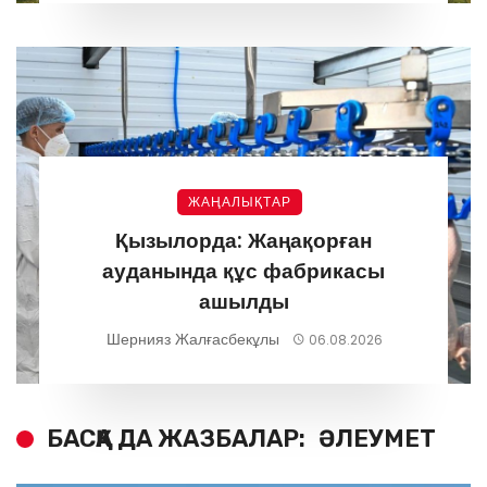
ЖАҢАЛЫҚТАР
Қызылорда: Жаңақорған
ауданында құс фабрикасы
ашылды
Шернияз Жалғасбекұлы
06.08.2026
БАСҚА ДА ЖАЗБАЛАР:
ӘЛЕУМЕТ