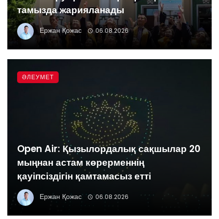
тамызда жарияланады
Ержан Қожас
06.08.2026
ӘЛЕУМЕТ
Open Air: Қызылордалық сақшылар 20
мыңнан астам көрерменнің
қауіпсіздігін қамтамасыз етті
Ержан Қожас
06.08.2026