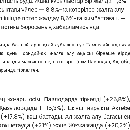
жалғастыруда. Жаңа құрылыстар бір жылда 11,3%-
рықтағы үйлер — 8,8%-ға көтерілсе, жалға алу
ыл ішінде пәтер жалдау 8,5%-ға қымбаттаған, —
атистика бюросының хабарламасында.
ында баға айтарлықтай құбылып тұр. Тамыз айында жаң
на құны, сондай-ақ жалға алу ақысы бірнеше өңірд
шылардың мәліметінше, ең жоғары өсім Павлодар, Ақтөбе
ында тіркелген.
ң жоғары өсімі Павлодарда тіркелді (+25,8%)
ызылордада (+15,3%). Екінші нарықта Ақтөб
(+17,8%) көш бастады. Ал жалға алу бағасы е
 Көкшетауда (+21%) және Жезқазғанда (+20,2%