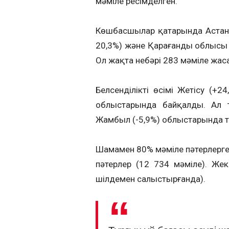
мәміле ресімделген.
Көшбасшылар қатарында Астана 
20,3%) және Қарағанды облысы (
Ол жақта небәрі 283 мәміле жаса
Белсенділіктің өсімі Жетісу (+
облыстарында байқалды. Ал т
Жамбыл (-5,9%) облыстарында ті
Шамамен 80% мәміле пәтерлерге т
пәтерлер (12 734 мәміле). Же
шілдемен салыстырғанда).