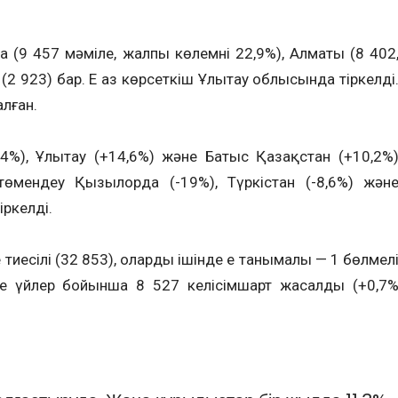
(9 457 мәміле, жалпы көлемнің 22,9%), Алматы (8 402
2 923) бар. Ең аз көрсеткіш Ұлытау облысында тіркелді
лған.
24,4%), Ұлытау (+14,6%) және Батыс Қазақстан (+10,2%
өмендеу Қызылорда (-19%), Түркістан (-8,6%) жән
ркелді.
иесілі (32 853), олардың ішінде ең танымалы — 1 бөлмел
ке үйлер бойынша 8 527 келісімшарт жасалды (+0,7