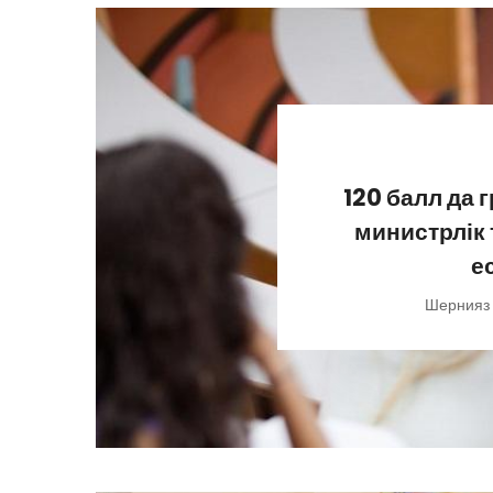
120 балл да 
министрлік
е
Шернияз