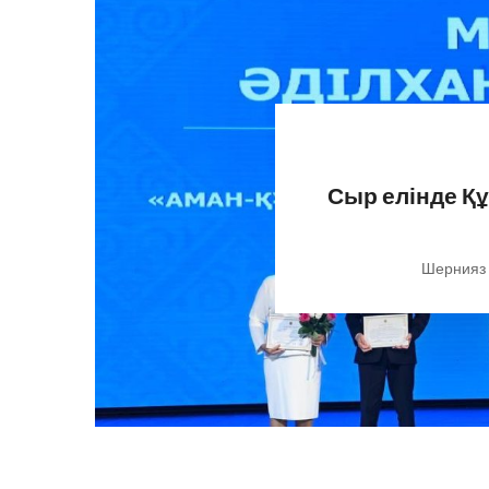
Сыр елінде Қ
Шернияз