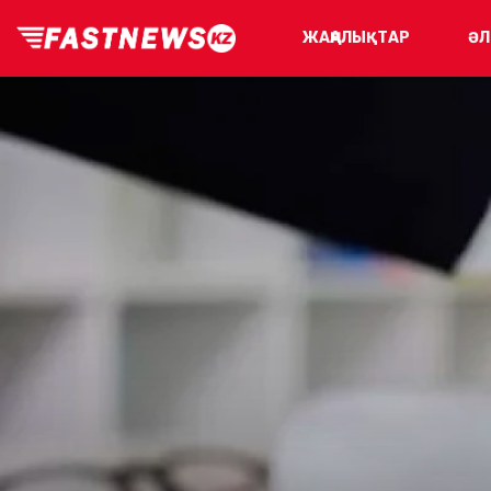
ЖАҢАЛЫҚТАР
ӘЛ