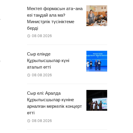
Мектеп формасын ата-ана
өзі таңдай ала ма?
,
Министрлік түсініктеме
.
берді
08.08.2026
)
Сыр елінде
Құрылысшылар күні
е
аталып өтті
08.08.2026
і
Сыр елі: Аралда
%
Құрылысшылар күніне
арналған меркелік концерт
өтті
08.08.2026