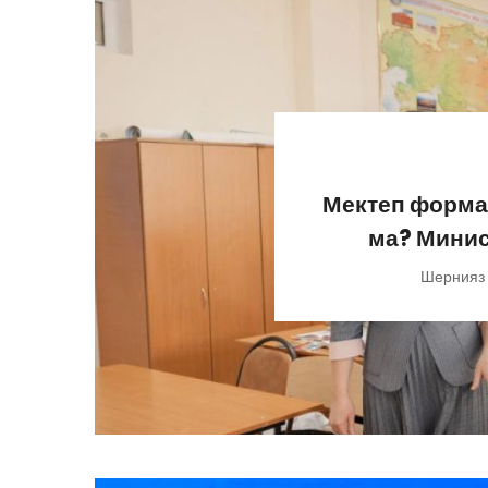
Мектеп формас
ма? Минист
Шернияз