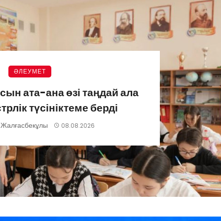
ӘЛЕУМЕТ
ын ата-ана өзі таңдай ала
рлік түсініктеме берді
 Жалғасбекұлы
08.08.2026