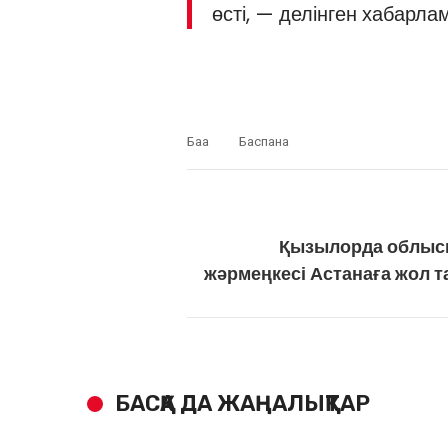
өсті, — делінген хабарла
Баға
Баспана
Қызылорда облы
жәрмеңкесі Астанаға жол 
БАСҚА ДА ЖАҢАЛЫҚТАР