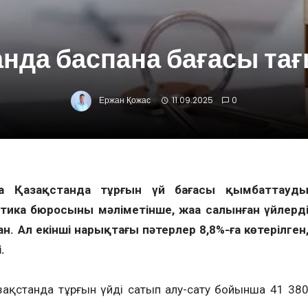
нда баспана бағасы тағ
Ержан Қожас
11.09.2025
0
а Қазақстанда тұрғын үй бағасы қымбаттауд
ика бюросының мәліметінше, жаңа салынған үйлерді
н. Ал екінші нарықтағы пәтерлер 8,8%-ға көтерілген
.
ақстанда тұрғын үйді сатып алу-сату бойынша 41 38