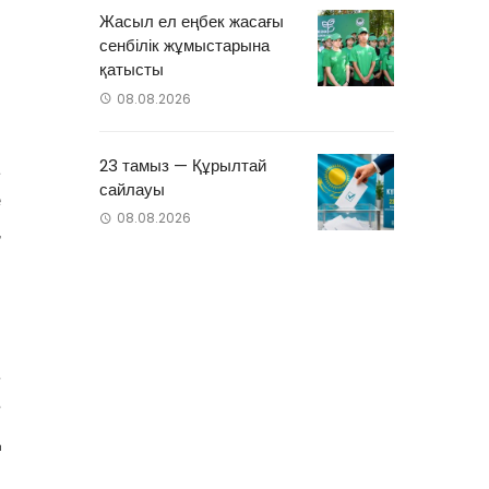
Жасыл ел еңбек жасағы
сенбілік жұмыстарына
қатысты
08.08.2026
23 тамыз — Құрылтай
а
сайлауы
е
08.08.2026
,
,
е
ң
)