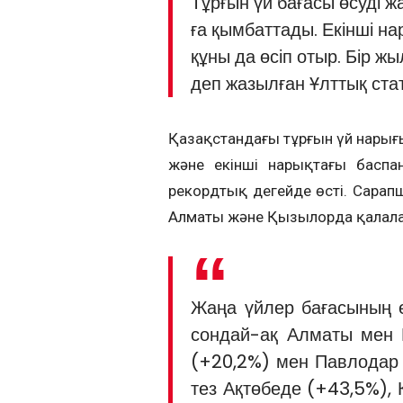
Тұрғын үй бағасы өсуді 
ға қымбаттады. Екінші на
құны да өсіп отыр. Бір ж
деп жазылған Ұлттық ст
Қазақстандағы тұрғын үй нарығ
және екінші нарықтағы баспа
рекордтық деңгейде өсті. Сарап
Алматы және Қызылорда қалалар
Жаңа үйлер бағасының е
сондай-ақ Алматы мен Қ
(+20,2%) мен Павлодар 
тез Ақтөбеде (+43,5%),