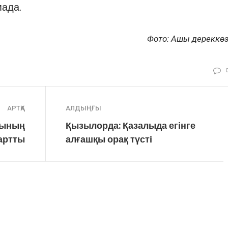
мада.
Фото: Ашық дереккө
АРТҚА
АЛДЫҢҒЫ
сының
Қызылорда: Қазалыда егінге
тартты
алғашқы орақ түсті