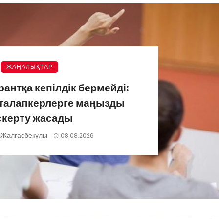
ЖАҢАЛЫҚТАР
грантқа кепілдік бермейді:
 талапкерлерге маңызды
скерту жасады
 Жалғасбекұлы
08.08.2026