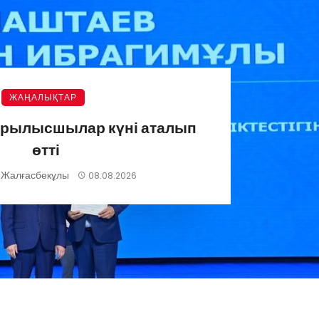
ЖАҢАЛЫҚТАР
ұрылысшылар күні аталып
өтті
 Жалғасбекұлы
08.08.2026