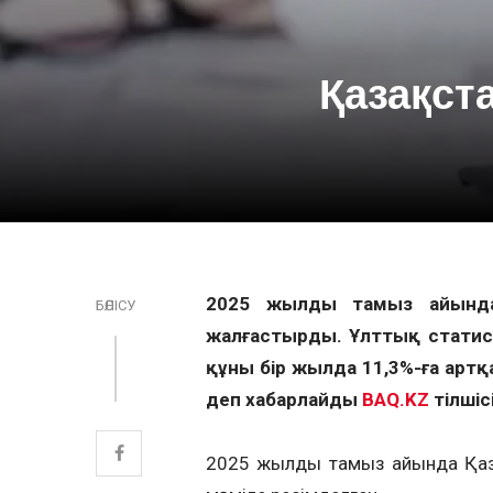
Қазақста
2025 жылдың тамыз айынд
БӨЛІСУ
жалғастырды. Ұлттық статист
құны бір жылда 11,3%-ға артқа
деп хабарлайды
BAQ.KZ
тілшісі
2025 жылдың тамыз айында Қаз