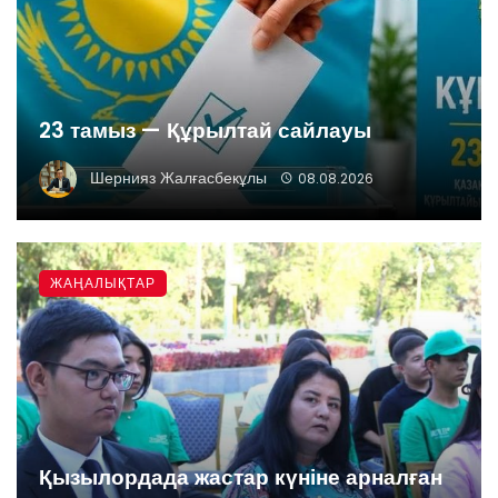
23 тамыз — Құрылтай сайлауы
Шернияз Жалғасбекұлы
08.08.2026
ЖАҢАЛЫҚТАР
Қызылордада жастар күніне арналған