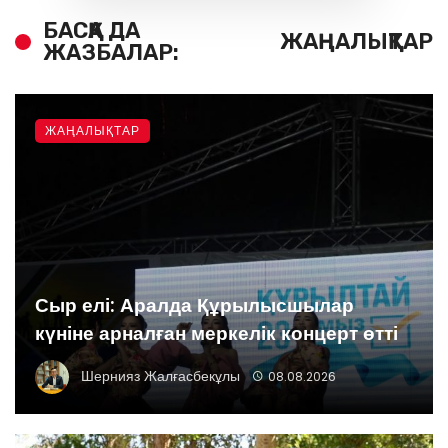
БАСҚА ДА
ЖАҢАЛЫҚТАР
ЖАЗБАЛАР:
ЖАҢАЛЫҚТАР
Сыр елі: Аралда Құрылысшылар
күніне арналған меркелік концерт өтті
Шернияз Жалғасбекұлы
08.08.2026