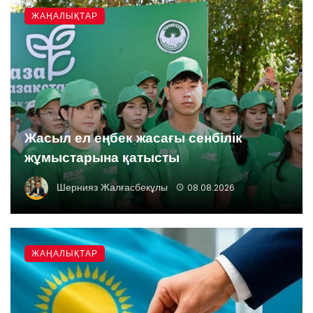
ЖАҢАЛЫҚТАР
Жасыл ел еңбек жасағы сенбілік
жұмыстарына қатысты
Шернияз Жалғасбекұлы
08.08.2026
ЖАҢАЛЫҚТАР