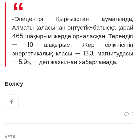
«Эпицентрі Қырғызстан аумағында,
Алматы қаласынан оңтүстік-батысқа қарай
465 шақырым жерде орналасқан. Тереңдігі
— 10 шақырым. Жер сілкінісінің
энергетикалық класы — 13.3, магнитудасы
— 5.9», — деп жазылған хабарламада.
Бөлісу
0
АРТҚА