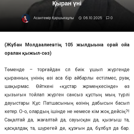
Қыран үні
Асантемір Қаршығаұлы
06.10.2025
0
(Жұбан Молдағалиевтің 105 жылдығына орай ойға
оралған қыжыл-сөз)
Төменде – торғайдан сәл биік ұшып жүргенде
қыранның үнінің өзі аса бір айбарлы естілмес, әруақ
шақырмас. Өйткені «құстар жәрмеңкесінде» өз
қызығын тойлап жүрген сансыз құстың мың түрлі
дауыстары Құс Патшасының өзінің дабысын басып
кетер. О-о, олардың ішінде не немесе кім жоқ дейсің?!
Сақалтай да, жағалтай да, сауысқан да, қызғыш та,
қасқалдақ та, шүрегей де, құзғын да, бұлбұл да бар.