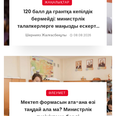
ЖАҢАЛЫҚТАР
120 балл да грантқа кепілдік
бермейді: министрлік
талапкерлерге маңызды ескерту
жасады
Шернияз Жалғасбекұлы
08.08.2026
ӘЛЕУМЕТ
Мектеп формасын ата-ана өзі
таңдай ала ма? Министрлік