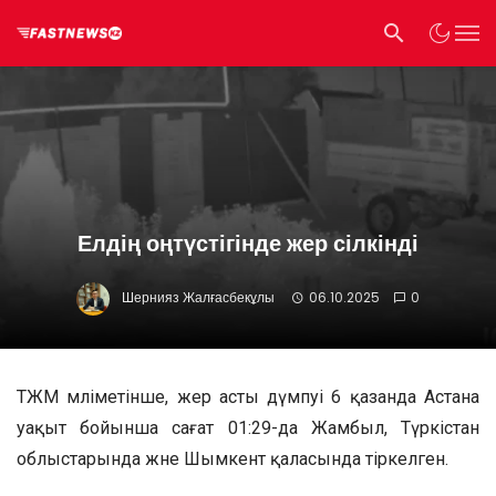
Елдің оңтүстігінде жер сілкінді
Шернияз Жалғасбекұлы
06.10.2025
0
ТЖМ мәліметінше, жер асты дүмпуі 6 қазанда Астана
уақыт бойынша сағат 01:29-да Жамбыл, Түркістан
облыстарында және Шымкент қаласында тіркелген.