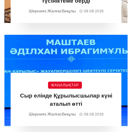
түсініктеме берді
Шернияз Жалғасбекұлы
08.08.2026
ЖАҢАЛЫҚТАР
Сыр елінде Құрылысшылар күні
аталып өтті
Шернияз Жалғасбекұлы
08.08.2026