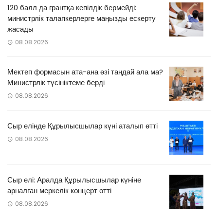
120 балл да грантқа кепілдік бермейді:
министрлік талапкерлерге маңызды ескерту
жасады
08.08.2026
Мектеп формасын ата-ана өзі таңдай ала ма?
Министрлік түсініктеме берді
08.08.2026
Сыр елінде Құрылысшылар күні аталып өтті
08.08.2026
Сыр елі: Аралда Құрылысшылар күніне
арналған меркелік концерт өтті
08.08.2026