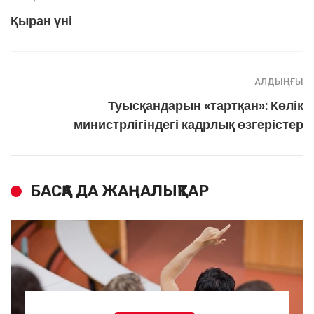
Қыран үні
АЛДЫҢҒЫ
Туысқандарын «тартқан»: Көлік
министрлігіндегі кадрлық өзгерістер
БАСҚА ДА ЖАҢАЛЫҚТАР