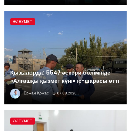
ӘЛЕУМЕТ
Қызылорда: 5547 әскери бөлімінде
«Алғашқы қызмет күні» іс-шарасы өтті
Ержан Қожас
07.08.2026
ӘЛЕУМЕТ