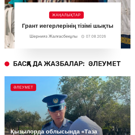
ЖАҢАЛЫҚТАР
Грант иегерлерінің тізімі шықты
Шернияз Жалғасбекұлы
07.08.2026
БАСҚА ДА ЖАЗБАЛАР:
ӘЛЕУМЕТ
ӘЛЕУМЕТ
Қызылорда облысында «Таза