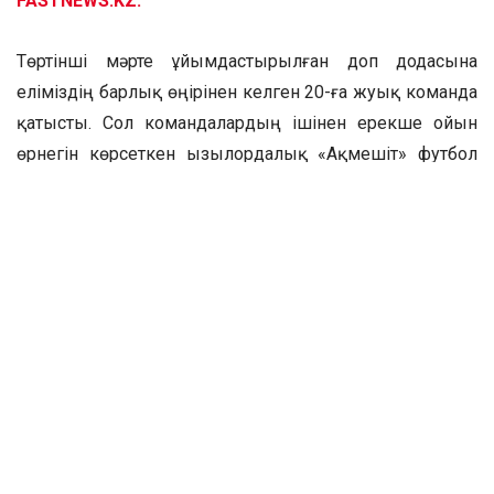
FASTNEWS.KZ.
Төртінші мәрте ұйымдастырылған доп додасына
еліміздің барлық өңірінен келген 20-ға жуық команда
қатысты. Сол командалардың ішінен ерекше ойын
өрнегін көрсеткен Қызылордалық «Ақмешіт» футбол
командасы жоғары нәтижеге қол жеткізіп, бас
жүлдені жеңіп алды. Жарыс нәтижесімен «Ақмешіт»
командасы (Қызылорда) – І орын, «AsNews»
командасы (Астана) – ІІ орын, KFF Media командасы
(Астана) – ІІІ орын.
Жерлестерімізді жеңісімен шын жүректен
құттықтаймыз!
Фото: Қызылорда облысының дене шынықтыру,