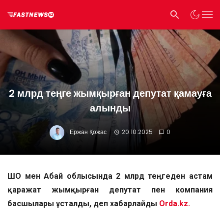
2 млрд теңге жымқырған депутат қамауға
алынды
Ержан Қожас
20.10.2025
0
ШҚО мен Абай облысында 2 млрд теңгеден астам
қаражат жымқырған депутат пен компания
басшылары ұсталды, деп хабарлайды
Orda.kz.