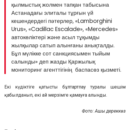
қылмыстық жолмен тапқан табысына
Астанадағы элиталы тұрғын үй
кешендердегі пәтерлер, «Lamborghini
Urus», «Cadillac Escalade», «Mercedes»
автокөліктері және асыл тұқымды
жылқылар сатып алынғаны анықталды.
Бұл мүлікке сот санкциясымен тыйым
салынды» деп жазды Қаржылық
мониторинг агенттігінің баспасөз қызметі.
Екі күдіктіге қатысты бұлтартпау туралы шешім
қабылданып, екі ай мерзімге қамауға алынды.
Фото: Ашық дереккөз