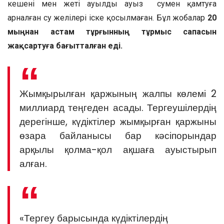
кешені мен жеті ауылды ауыз сумен қамтуға
арналған су желілері іске қосылмаған. Бұл жобалар
20
мыңнан астам тұрғынның тұрмыс сапасын
жақсартуға бағытталған еді.
Жымқырылған қаржының жалпы көлемі 2
миллиард теңгеден асады. Тергеушілердің
дерегінше, күдіктілер жымқырған қаржыны
өзара байланысы бар кәсіпорындар
арқылы қолма-қол ақшаға ауыстырып
алған.
«Тергеу барысында күдіктілердің