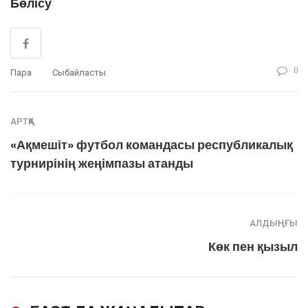
Бөлісу
0
Пара
Сыбайластық
АРТҚА
«Ақмешіт» футбол командасы республикалық
турнирінің жеңімпазы атанды
АЛДЫҢҒЫ
Көк пен қызыл