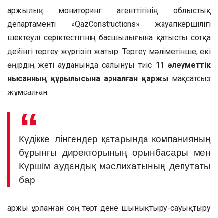
Қаржылық мониторинг агенттігінің облыстық
департаменті «QazConstructions» жауапкершілігі
шектеулі серіктестігінің басшылығына қатысты сотқа
дейінгі тергеу жүргізіп жатыр. Тергеу мәліметінше, екі
өңірдің жеті ауданында салынуы тиіс
11 әлеуметтік
нысанның құрылысына арналған қаржы
мақсатсыз
жұмсалған.
Күдікке ілінгендер қатарында компанияның
бұрынғы директорының орынбасары мен
Күршім аудандық мәслихатының депутаты
бар.
Қаржы ұрланған соң төрт дене шынықтыру-сауықтыру