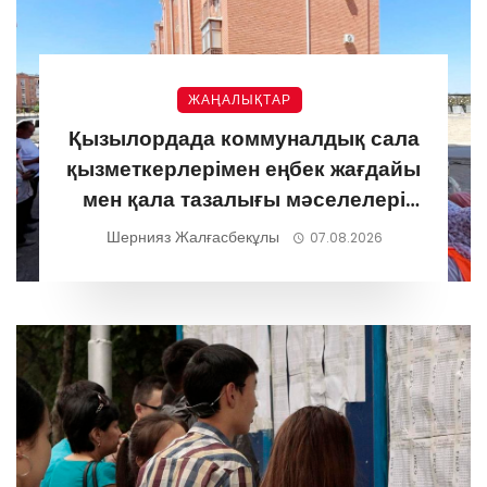
ЖАҢАЛЫҚТАР
Қызылордада коммуналдық сала
қызметкерлерімен еңбек жағдайы
мен қала тазалығы мәселелері
талқыланды
Шернияз Жалғасбекұлы
07.08.2026