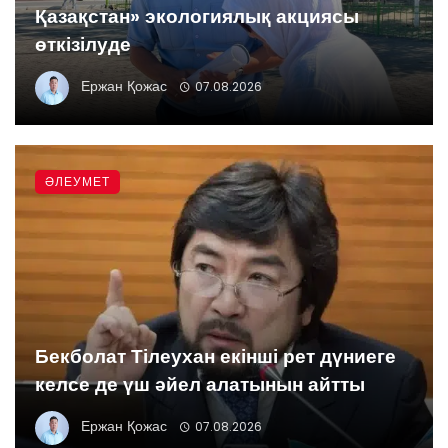
Қазақстан» экологиялық акциясы
өткізілуде
Ержан Қожас
07.08.2026
ӘЛЕУМЕТ
Бекболат Тілеухан екінші рет дүниеге
келсе де үш әйел алатынын айтты
Ержан Қожас
07.08.2026