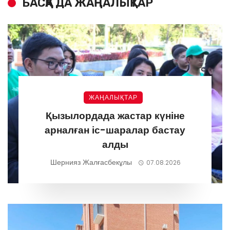
БАСҚА ДА ЖАҢАЛЫҚТАР
ЖАҢАЛЫҚТАР
Қызылордада жастар күніне
арналған іс-шаралар бастау
алды
Шернияз Жалғасбекұлы
07.08.2026