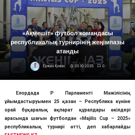
«Ақмешіт» футбол командасы
республикалық турнирінің жеңімпазы
атанды
Ержан Қожас
20.10.2025
0
Елордада ҚР Парламенті Мәжілісінің
ұйымдастыруымен 25 қазан – Республика күніне
орай бұқаралық ақпарат құралдары өкілдері
арасында шағын футболдан «Majilis Cup – 2025»
республикалық турнирі өтті, деп хабарлайды