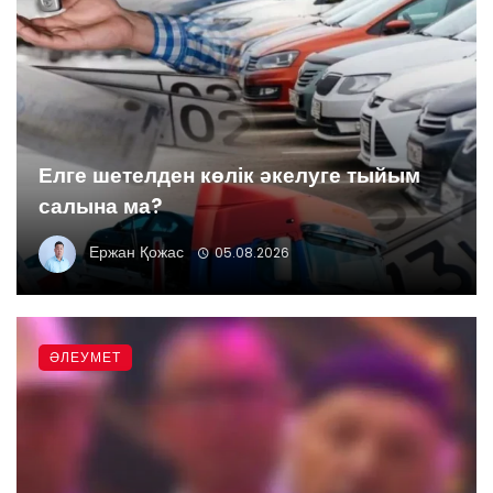
Елге шетелден көлік әкелуге тыйым
салына ма?
Ержан Қожас
05.08.2026
ӘЛЕУМЕТ