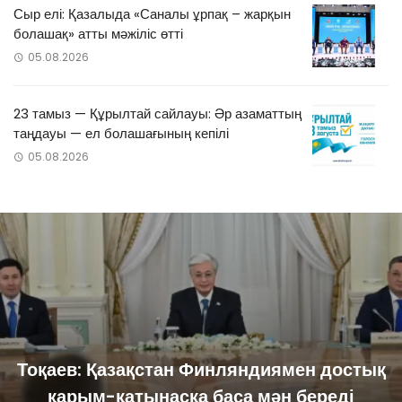
Сыр елі: Қазалыда «Саналы ұрпақ – жарқын
болашақ» атты мәжіліс өтті
05.08.2026
23 тамыз — Құрылтай сайлауы: Әр азаматтың
таңдауы — ел болашағының кепілі
05.08.2026
Тоқаев: Қазақстан Финляндиямен достық
қарым-қатынасқа баса мән береді