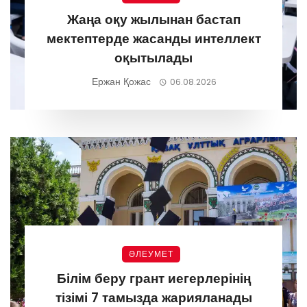
Жаңа оқу жылынан бастап
мектептерде жасанды интеллект
оқытылады
Ержан Қожас
06.08.2026
ӘЛЕУМЕТ
Білім беру грант иегерлерінің
тізімі 7 тамызда жарияланады