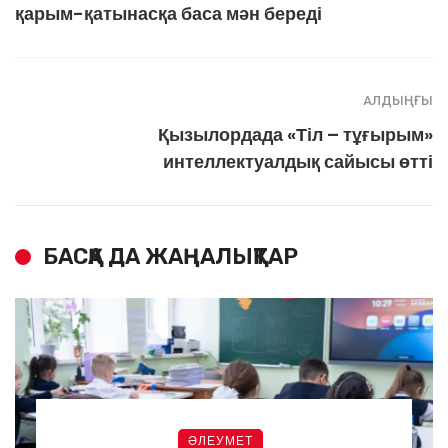
қарым-қатынасқа баса мән береді
АЛДЫҢҒЫ
Қызылордада «Тіл – тұғырым»
интеллектуалдық сайысы өтті
БАСҚА ДА ЖАҢАЛЫҚТАР
ӘЛЕУМЕТ