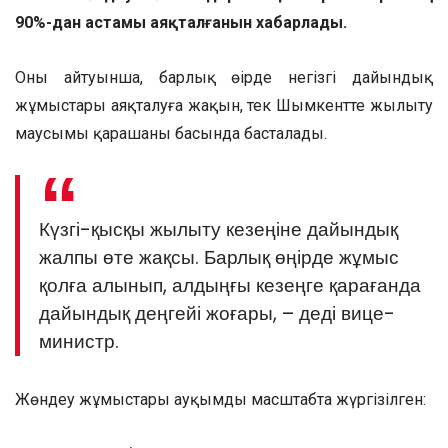
90%-дан астамы аяқталғанын хабарлады.
Оның айтуынша, барлық өңірде негізгі дайындық
жұмыстары аяқталуға жақын, тек Шымкентте жылыту
маусымы қарашаның басында басталады.
Күзгі-қысқы жылыту кезеңіне дайындық
жалпы өте жақсы. Барлық өңірде жұмыс
қолға алынып, алдыңғы кезеңге қарағанда
дайындық деңгейі жоғары, – деді вице-
министр.
Жөндеу жұмыстары ауқымды масштабта жүргізілген: