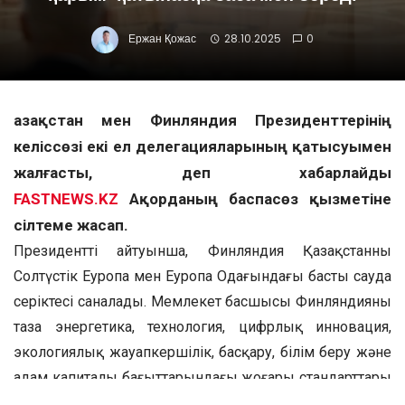
Ержан Қожас
28.10.2025
0
Қазақстан мен Финляндия Президенттерінің
келіссөзі екі ел делегацияларының қатысуымен
жалғасты, деп хабарлайды
FASTNEWS.KZ
Ақорданың баспасөз қызметіне
сілтеме жасап.
Президенттің айтуынша, Финляндия Қазақстанның
Солтүстік Еуропа мен Еуропа Одағындағы басты сауда
серіктесі саналады. Мемлекет басшысы Финляндияның
таза энергетика, технология, цифрлық инновация,
экологиялық жауапкершілік, басқару, білім беру және
адам капиталы бағыттарындағы жоғары стандарттары
әлемдік деңгейде мойындалғанын атап өтті. Аталған