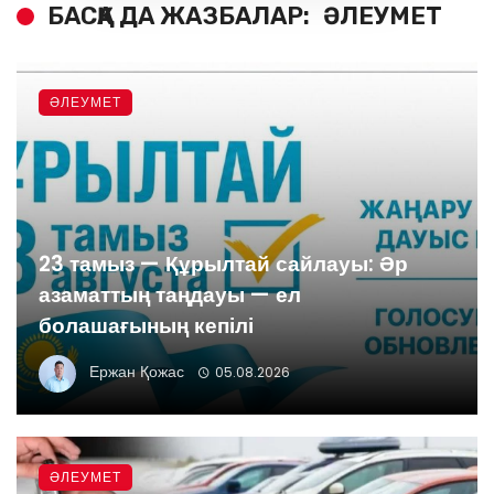
БАСҚА ДА ЖАЗБАЛАР:
ӘЛЕУМЕТ
ӘЛЕУМЕТ
23 тамыз — Құрылтай сайлауы: Әр
азаматтың таңдауы — ел
болашағының кепілі
Ержан Қожас
05.08.2026
ӘЛЕУМЕТ