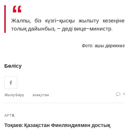
Жалпы, біз күзгі-қысқы жылыту кезеңіне
толық дайынбыз, – деді вице-министр.
Фото: ашық дереккөз
Бөлісу
0
Жылу Беру
Қазақстан
АРТҚА
Тоқаев: Қазақстан Финляндиямен достық