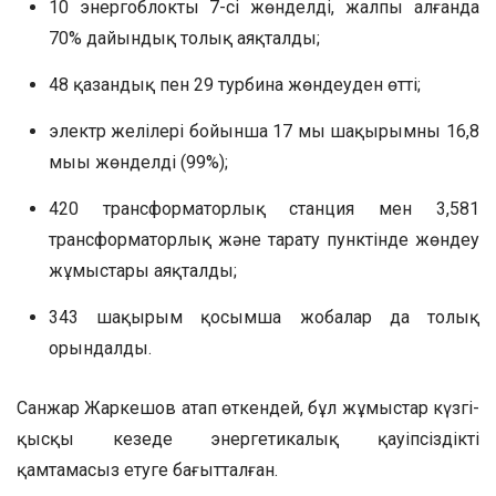
10 энергоблоктың 7-сі жөнделді, жалпы алғанда
70% дайындық толық аяқталды;
48 қазандық пен 29 турбина жөндеуден өтті;
электр желілері бойынша 17 мың шақырымның 16,8
мыңы жөнделді (99%);
420 трансформаторлық станция мен 3,581
трансформаторлық және тарату пунктінде жөндеу
жұмыстары аяқталды;
343 шақырым қосымша жобалар да толық
орындалды.
Санжар Жаркешов атап өткендей, бұл жұмыстар күзгі-
қысқы кезеңде энергетикалық қауіпсіздікті
қамтамасыз етуге бағытталған.