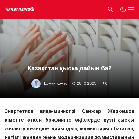
Қазақстан қысқа дайын ба?
Ержан Қожас
28.10.2025
0
Энергетика вице-министрі Санжар Жаркешов
Үкіметте өткен брифингте өңірлерде күзгі-қысқы
жылыту кезеңіне дайындық жұмыстарын бағалап,
негізгі жөндеу және модернизация жұмыстарының