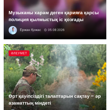
Музыканы харам деген қарияға қарсы
полиция қылмыстық іс қозғады
Ержан Қожас
05.08.2026
ӘЛЕУМЕТ
Өрт қауіпсіздігі талаптарын сақтау – әр
азаматтың міндеті