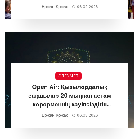
Ержан Қожас
06.08.2026
ӘЛЕУМЕТ
Open Air: Қызылордалық
сақшылар 20 мыңнан астам
көрерменнің қауіпсіздігін
қамтамасыз етті
Ержан Қожас
06.08.2026