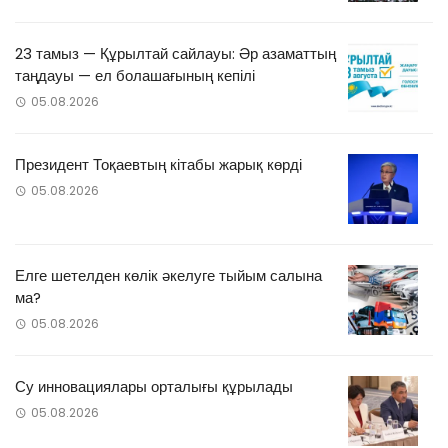
23 тамыз — Құрылтай сайлауы: Әр азаматтың
таңдауы — ел болашағының кепілі
05.08.2026
Президент Тоқаевтың кітабы жарық көрді
05.08.2026
Елге шетелден көлік әкелуге тыйым салына
ма?
05.08.2026
Су инновациялары орталығы құрылады
05.08.2026