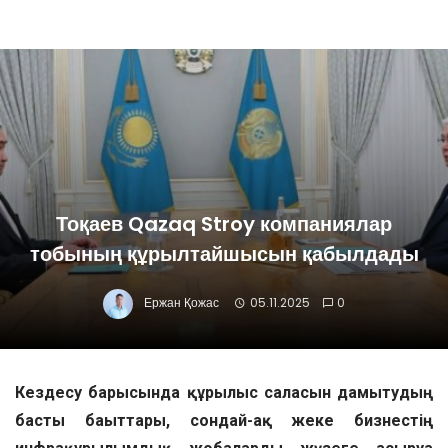
Тоқаев Qazaq Stroy компаниялар
тобының құрылтайшысын қабылдады
Ержан Қожас
05.11.2025
0
Кездесу барысында құрылыс саласын дамытудың
басты бағыттары, сондай-ақ жеке бизнестің