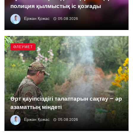
полиция қылмыстық іс қозғады
Ержан Қожас
05.08.2026
ӘЛЕУМЕТ
Өрт қауіпсіздігі талаптарын сақтау – әр
азаматтың міндеті
Ержан Қожас
05.08.2026