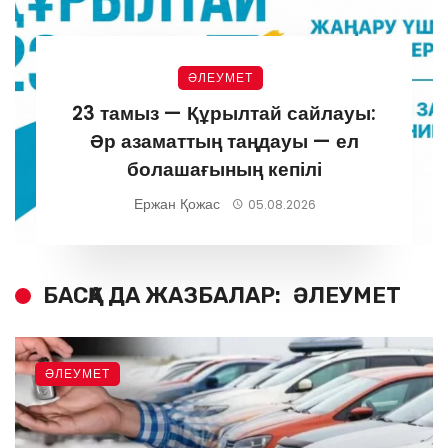
ӘЛЕУМЕТ
23 тамыз — Құрылтай сайлауы:
Әр азаматтың таңдауы — ел
болашағының кепілі
Ержан Қожас
05.08.2026
БАСҚА ДА ЖАЗБАЛАР:
ӘЛЕУМЕТ
ӘЛЕУМЕТ