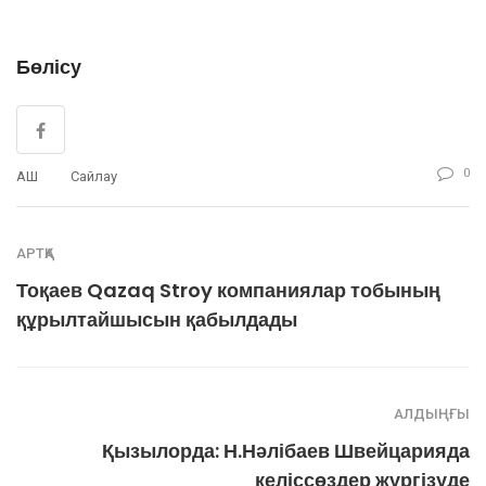
Бөлісу
0
АҚШ
Сайлау
АРТҚА
Тоқаев Qazaq Stroy компаниялар тобының
құрылтайшысын қабылдады
АЛДЫҢҒЫ
Қызылорда: Н.Нәлібаев Швейцарияда
келіссөздер жүргізуде