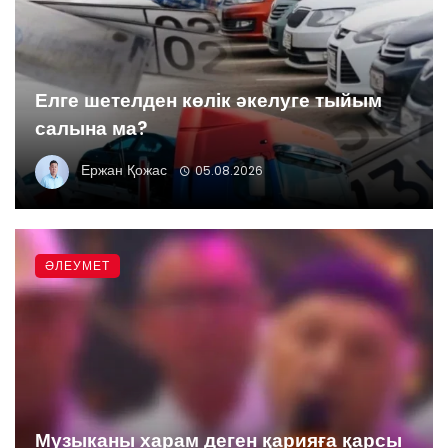
Елге шетелден көлік әкелуге тыйым
салына ма?
Ержан Қожас
05.08.2026
ӘЛЕУМЕТ
Музыканы харам деген қарияға қарсы