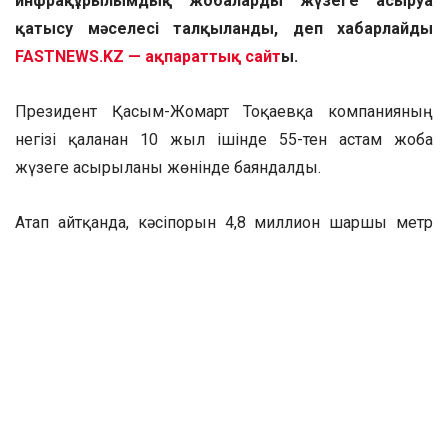
инфрақұрылымдық жобаларды жүзеге асыруға
қатысу мәселесі талқыланды, деп хабарлайды
FASTNEWS.KZ — ақпараттық сайт
ы.
Президент Қасым-Жомарт Тоқаевқа компанияның
негізі қаланған 10 жыл ішінде 55-тен астам жоба
жүзеге асырылғаны жөнінде баяндалды.
Атап айтқанда, кәсіпорын 4,8 миллион шаршы метр
тұрғын үй салған, соның ішінде 3,6 миллион шаршы
метрі – әлеуметтік нысандар.
Нұрлан Артықбаев Qazaq Stroy азаматтарды қолдауға
және қала инфрақұрылымын дамытуға бағытталған
әлеуметтік бастамаларды белсенді іске асырып
жатқанын айтты.