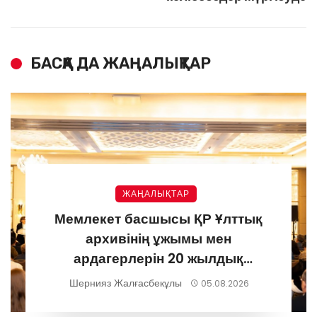
БАСҚА ДА ЖАҢАЛЫҚТАР
ЖАҢАЛЫҚТАР
Мемлекет басшысы ҚР Ұлттық
архивінің ұжымы мен
ардагерлерін 20 жылдық
мерейтоймен құттықтады
Шернияз Жалғасбекұлы
05.08.2026