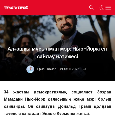
Алғашқы мұсылман мэр: Нью-Йорктегі
сайлау нәтижесі
Ержан Қожас
05.11.2025
0
34 жастағы демократиялық социалист Зохран
Мамдани Нью-Йорк қаласының жаңа мэрі болып
сайланды. Ол сайлауда Дональд Трамп қолдаған
тәуелсіз кандидат Эндрю Куомоны жеңді.