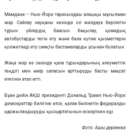
Мамдани – Нью-Йорк тарихындағы алғашқы мұсылман
мэр. Сайлау науқаны кезінде ол жалдауға берілетін
тұрғын үйлердің бағасын бақылау, қоғамдық
автобустарды тегін ету және бала күтімі қызметтерін
қолжетімді ету сияқты бастамаларды ұсынған болатын.
Жаңа мэр өз сөзінде қала тұрғындарының әлеуметтік
теңдігі мен өмір сапасын арттыруды басты мақсат
ететінін атап өтті.
Бұған дейін АҚШ президенті Дональд Трамп Нью-Йорк
демократтар билігіне өтсе, қалаға бөлінетін федералды
қаржыландыруды қысқартатынын ескерткен еді.
Фото: Ашық дереккөз