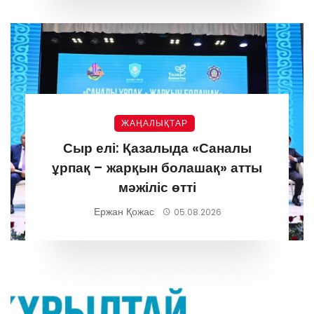
ЖАҢАЛЫҚТАР
Сыр елі: Қазалыда «Саналы
ұрпақ – жарқын болашақ» атты
мәжіліс өтті
Ержан Қожас
05.08.2026