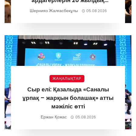
ардагерлерін 20 жылдық
мерейтоймен құттықтады
Шернияз Жалғасбекұлы
05.08.2026
ЖАҢАЛЫҚТАР
Сыр елі: Қазалыда «Саналы
ұрпақ – жарқын болашақ» атты
мәжіліс өтті
Ержан Қожас
05.08.2026