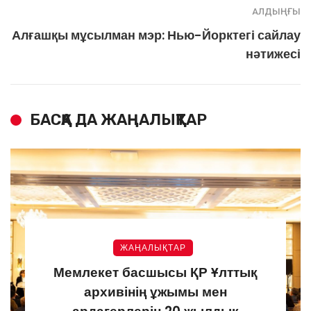
АЛДЫҢҒЫ
Алғашқы мұсылман мэр: Нью-Йорктегі сайлау
нәтижесі
БАСҚА ДА ЖАҢАЛЫҚТАР
ЖАҢАЛЫҚТАР
Мемлекет басшысы ҚР Ұлттық
архивінің ұжымы мен