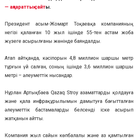
— ақпараттық сайт
ы.
Президент Қасым-Жомарт Тоқаевқа компанияның
негізі қаланған 10 жыл ішінде 55-тен астам жоба
жүзеге асырылғаны жөнінде баяндалды.
Атап айтқанда, кәсіпорын 4,8 миллион шаршы метр
тұрғын үй салған, соның ішінде 3,6 миллион шаршы
метрі – әлеуметтік нысандар.
Нұрлан Артықбаев Qazaq Stroy азаматтарды қолдауға
және қала инфрақұрылымын дамытуға бағытталған
әлеуметтік бастамаларды белсенді іске асырып
жатқанын айтты.
Компания жыл сайын көпбалалы және аз қамтылған