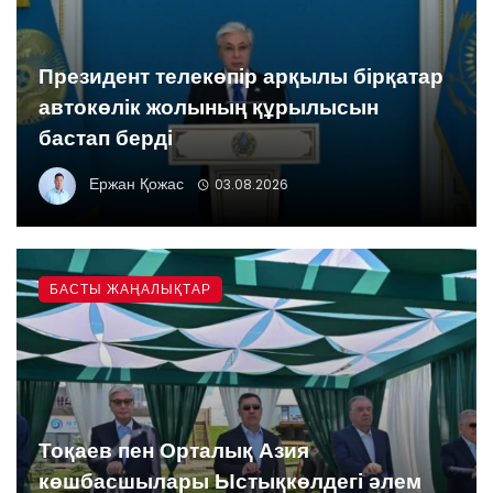
Президент телекөпір арқылы бірқатар
автокөлік жолының құрылысын
бастап берді
Ержан Қожас
03.08.2026
БАСТЫ ЖАҢАЛЫҚТАР
Тоқаев пен Орталық Азия
көшбасшылары Ыстықкөлдегі әлем