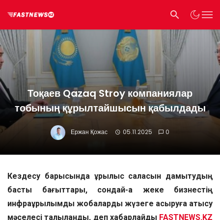
Тоқаев Qazaq Stroy компаниялар
тобының құрылтайшысын қабылдады
Ержан Қожас
05.11.2025
0
Кездесу барысында құрылыс саласын дамытудың
басты бағыттары, сондай-ақ жеке бизнестің
инфрақұрылымдық жобаларды жүзеге асыруға қатысу
мәселесі талқыланды, деп хабарлайды
FASTNEWS.KZ