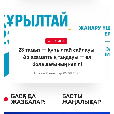
ӘЛЕУМЕТ
23 тамыз — Құрылтай сайлауы:
Әр азаматтың таңдауы — ел
болашағының кепілі
Ержан Қожас
05.08.2026
БАСҚА ДА
БАСТЫ
ЖАЗБАЛАР:
ЖАҢАЛЫҚТАР