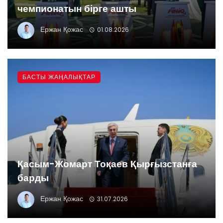
чемпионатын бірге ашты
Ержан Қожас
01.08.2026
БАСТЫ ЖАҢАЛЫҚТАР
Қасым-Жомарт Тоқаев Қырғызстанға
барды
Ержан Қожас
31.07.2026