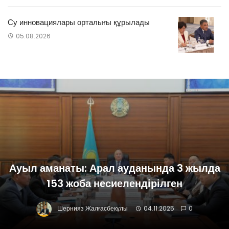
Су инновациялары орталығы құрылады
05.08.2026
Ауыл аманаты: Арал ауданында 3 жылда
153 жоба несиелендірілген
Шернияз Жалғасбекұлы
04.11.2025
0