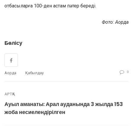
отбасыларға 100-ден астам пәтер береді.
Фото: Ақорда
Бөлісу
0
Ақорда
Қабылдау
АРТҚА
Ауыл аманаты: Арал ауданында 3 жылда 153
жоба несиелендірілген