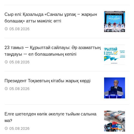
Сыр елі: Қазалыда «Саналы ұрпақ – жарқын
болашақ» атты мәжіліс өтті
05.08.2026
23 тамыз — Құрылтай сайлауы: Әр азаматтың
таңдауы — ел болашағының кепілі
05.08.2026
Президент Тоқаевтың кітабы жарық көрді
05.08.2026
Елге шетелден көлік әкелуге тыйым салына
ма?
05.08.2026