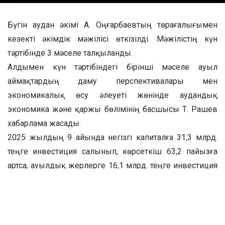
Бүгін аудан әкімі А. Оңғарбаевтың төрағалығымен
кезекті әкімдік мәжілісі өткізілді. Мәжілістің күн
тәртібінде 3 мәселе талқыланды.
Алдымен күн тәртібіндегі бірінші мәселе ауыл
аймақтардың даму перспективалары мен
экономикалық өсу әлеуеті жөнінде аудандық
экономика және қаржы бөлімінің басшысы Т. Рашев
хабарлама жасады.
2025 жылдың 9 айында негізгі капиталға 31,3 млрд.
теңге инвестиция салынып, көрсеткіш 63,2 пайызға
артса, ауылдық жерлерге 16,1 млрд. теңге инвестиция
тартылып, көрсеткіш 80,8 пайызға артқан.