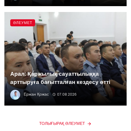
ӘЛЕУМЕТ
Арал: Қаржылық сауаттылыққа
арттыруға бағытталған кездесу өтті
Ержан Қожас
07.08.2026
ТОЛЫҒЫРАҚ ӘЛЕУМЕТ