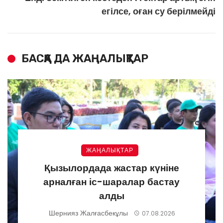
егілсе, оған су берілмейді
БАСҚА ДА ЖАҢАЛЫҚТАР
ЖАҢАЛЫҚТАР
Қызылордада жастар күніне
арналған іс-шаралар бастау
алды
Шернияз Жалғасбекұлы
07.08.2026