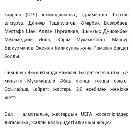
«Қайрат» (U19) командасының құрамында Шерхан
Қалмұрза, Данияр Ташпулатов, Әмірбек Базарбаев,
Мұстафа Шен, Адлан Нұрғалиев, Шыңғыс Дүйсенбек,
Мұхамедали Әбіш, Кәрім Мұхаметжан, Мансұр
Бірқұрманов, Әкежан Калиқұлов және Рамазан Бағдат
болды.
Ойынның 4-минутында Рамазан Бағдат есеп ашты. 57-
минутта Мұхамедали Әбіш екінші голды соқты.
Осылайша, «Қайрат» жастары 2:0 есебімен жеңіске
жетті.
Бұл – алматылық жастардың UEFA жасөспірімдер
лигасының жалпы кезеңіндегі алғашқы жеңісі.