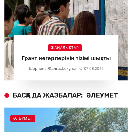
ЖАҢАЛЫҚТАР
Грант иегерлерінің тізімі шықты
Шернияз Жалғасбекұлы
07.08.2026
БАСҚА ДА ЖАЗБАЛАР:
ӘЛЕУМЕТ
ӘЛЕУМЕТ