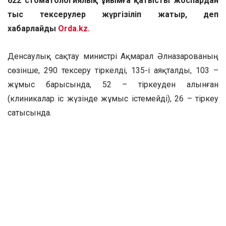
622 стоматологиялық ұйымға қатысты жоспардан
тыс тексерулер жүргізіліп жатыр, деп
хабарлайды
Orda.kz.
Денсаулық сақтау министрі Ақмарал Әлназарованың
сөзінше, 290 тексеру тіркелді, 135-і аяқталды, 103 –
жұмыс барысында, 52 – тіркеуден алынған
(клиникалар іс жүзінде жұмыс істемейді), 26 – тіркеу
сатысында.
Өңірлердің прокуратурасы жіберген 316 нысанның
ішінде 34 клиника МӘМС/ТМККК шеңберінде қызмет
көрсетеді, 282 тек ақылы негізде жұмыс істейді.
Министр жалпы анестезия ерекше сақтықты талап
ететін күрделі емдеу шарасы екенін атап өтті.