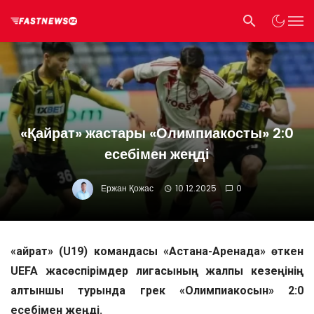
«Қайрат» жастары «Олимпиакосты» 2:0
есебімен жеңді
Ержан Қожас
10.12.2025
0
«Қайрат» (U19) командасы «Астана-Аренада» өткен
UEFA жасөспірімдер лигасының жалпы кезеңінің
алтыншы турында грек «Олимпиакосын» 2:0
есебімен жеңді.