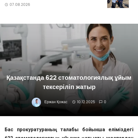
07.08.2026
Қазақстанда 622 стоматологиялық ұйым
тексеріліп жатыр
Ержан Қожас
10.12.2025
0
Бас прокуратураның талабы бойынша еліміздегі