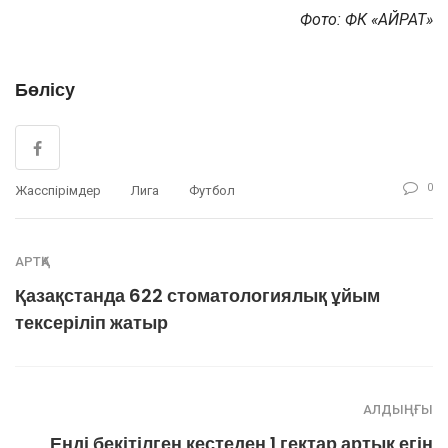
Фото: ФК «ҚАЙРАТ»
Бөлісу
0
Жасөспірімдер
Лига
Футбол
АРТҚА
Қазақстанда 622 стоматологиялық ұйым
тексеріліп жатыр
АЛДЫҢҒЫ
Енді бекітілген кестеден 1 гектар артық егін