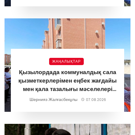
ЖАҢАЛЫҚТАР
Қызылордада коммуналдық сала
қызметкерлерімен еңбек жағдайы
мен қала тазалығы мәселелері
талқыланды
Шернияз Жалғасбекұлы
07.08.2026