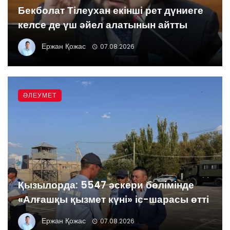
Бекболат Тілеухан екінші рет дүниеге
келсе де үш әйел алатынын айтты
Ержан Қожас
07.08.2026
ӘЛЕУМЕТ
Қызылорда: 5547 әскери бөлімінде
«Алғашқы қызмет күні» іс-шарасы өтті
Ержан Қожас
07.08.2026