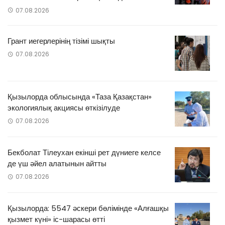
07.08.2026
Грант иегерлерінің тізімі шықты
07.08.2026
Қызылорда облысында «Таза Қазақстан»
экологиялық акциясы өткізілуде
07.08.2026
Бекболат Тілеухан екінші рет дүниеге келсе
де үш әйел алатынын айтты
07.08.2026
Қызылорда: 5547 әскери бөлімінде «Алғашқы
қызмет күні» іс-шарасы өтті