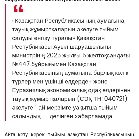
«Қазақстан Республикасының аумағына
тауық жұмыртқаларын әкелуге тыйым
салуды енгізу туралы» Қазақстан
Республикасы Ауыл шаруашылығы
министрінің 2025 жылғы 5 желтоқсандағы
№447 бұйрығымен Қазақстан
Республикасының аумағына барлық көлік
түрлерімен үшінші елдерден және
Еуразиялық экономикалық одақ елдерінен
тауық жұмыртқаларын (СЭҚ ТН: 040721)
әкелуге 1 ай мерзімге уақытша тыйым
салынды», — делінген хабарламада.
Айта кету керек, тыйым Қазақстан Республикасының