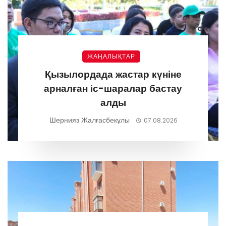
ЖАҢАЛЫҚТАР
Қызылордада жастар күніне
арналған іс-шаралар бастау
алды
Шернияз Жалғасбекұлы
07.08.2026