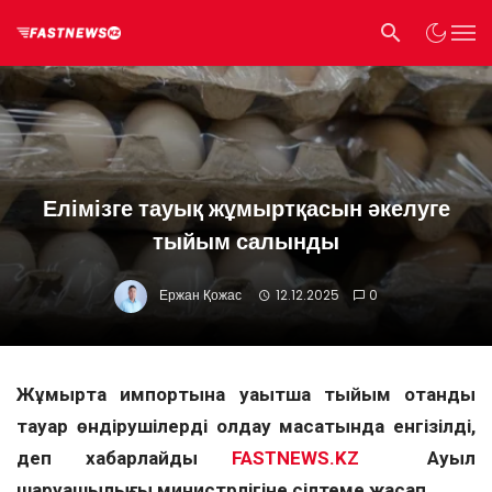
Елімізге тауық жұмыртқасын әкелуге
тыйым салынды
Ержан Қожас
12.12.2025
0
Жұмыртқа импортына уақытша тыйым отандық
тауар өндірушілерді қолдау мақсатында енгізілді,
деп хабарлайды
FASTNEWS.KZ
Ауыл
шаруашылығы министрлігіне сілтеме жасап.