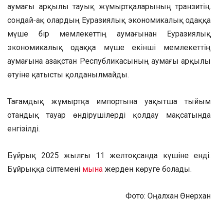
аумағы арқылы тауық жұмыртқаларының транзитін,
сондай-ақ олардың Еуразиялық экономикалық одаққа
мүше бір мемлекеттің аумағынан Еуразиялық
экономикалық одаққа мүше екінші мемлекеттің
аумағына Қазақстан Республикасының аумағы арқылы
өтуіне қатысты қолданылмайды.
Тағамдық жұмыртқа импортына уақытша тыйым
отандық тауар өндірушілерді қолдау мақсатында
енгізілді.
Бұйрық 2025 жылғы 11 желтоқсанда күшіне енді.
Бұйрыққа сілтемені
мына
жерден көруге болады.
Фото: Оңалхан Өнерхан