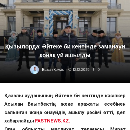
Қызылорда: Әйтеке би кентінде заманауи
қонақ үй ашылды
Ержан Қожас
12.12.2025
0
Қазалы ауданының Әйтеке би кентінде кәсіпкер
Асылан Бақытбектің жеке қаражаты есебінен
салынған жаңа қонақүйдің ашылу рәсімі өтті, деп
хабарлайды
FASTNEWS.KZ.
Оған облыстық мәслихат төрағасы Мұрат