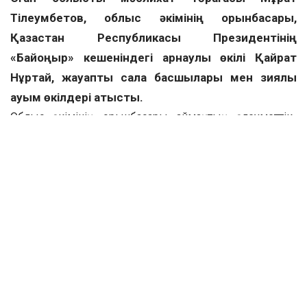
Тілеумбетов, облыс әкімінің орынбасары,
Қазақстан Республикасы Президентінің
«Байқоңыр» кешеніндегі арнаулы өкілі Қайрат
Нұртай, жауапты сала басшылары мен зиялы
қауым өкілдері қатысты.
Облыс әкімінің орынбасары аймақтың әлеуметтік-
экономикалық даму барысына тоқталып, жаңа
нысанның жұмысына сәттілік тіледі.
«Қазалы ауданында айтулы істер, жарқын
жобалар жүзеге асуда. Биылға аудан
бюджеті 18 млрд. 900 млн. теңге болып
бекітілсе, нақтыланған бюджет көлемі 27
млрд. теңгеге жетті.