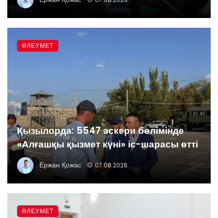
ӘЛЕУМЕТ
Қызылорда: 5547 әскери бөлімінде
«Алғашқы қызмет күні» іс-шарасы өтті
Ержан Қожас
07.08.2026
ӘЛЕУМЕТ