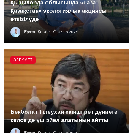
Қызылорда облысында «Таза
Қазақстан» экологиялық акциясы
өткізілуде
Ержан Қожас
07.08.2026
ӘЛЕУМЕТ
Бекболат Тілеухан екінші рет дүниеге
келсе де үш әйел алатынын айтты
Ержан Қожас
07.08.2026