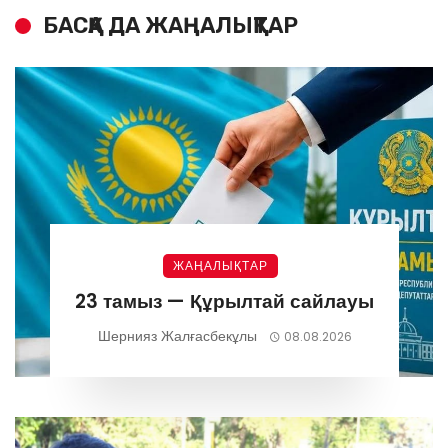
БАСҚА ДА ЖАҢАЛЫҚТАР
ЖАҢАЛЫҚТАР
23 тамыз — Құрылтай сайлауы
Шернияз Жалғасбекұлы
08.08.2026