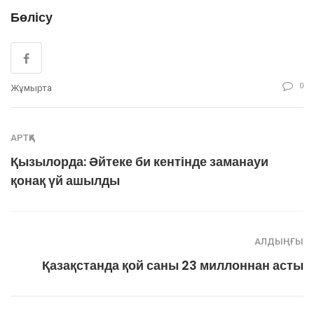
Бөлісу
0
Жұмыртқа
АРТҚА
Қызылорда: Әйтеке би кентінде заманауи
қонақ үй ашылды
АЛДЫҢҒЫ
Қазақстанда қой саны 23 миллоннан асты