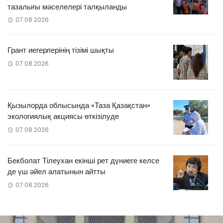
тазалығы мәселелері талқыланды
07.08.2026
Грант иегерлерінің тізімі шықты
07.08.2026
Қызылорда облысында «Таза Қазақстан»
экологиялық акциясы өткізілуде
07.08.2026
Бекболат Тілеухан екінші рет дүниеге келсе
де үш әйел алатынын айтты
07.08.2026