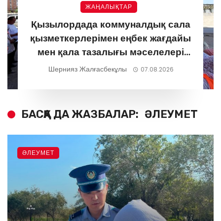
ЖАҢАЛЫҚТАР
Қызылордада коммуналдық сала
қызметкерлерімен еңбек жағдайы
мен қала тазалығы мәселелері
талқыланды
Шернияз Жалғасбекұлы
07.08.2026
БАСҚА ДА ЖАЗБАЛАР:
ӘЛЕУМЕТ
ӘЛЕУМЕТ