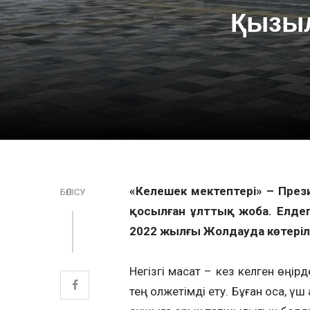
Қызыл
«Келешек мектептері» – Пре
БӨЛІСУ
қосылған ұлттық жоба. Елдегі
2022 жылғы Жолдауда көтеріл
Негізгі мақсат – кез келген өңір
тең қолжетімді ету. Бұған қоса,