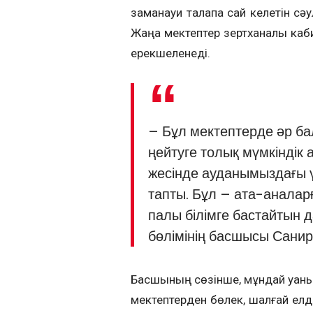
заманауи та­лапқа сай келетін сә
Жаңа мектептер зертханалық ка­б
ерекше­ленеді.
– Бұл мектептерде әр бал
ңейтуге толық мүмкіндік а
жесінде ауданымыздағы ү
тапты. Бұл – ата-аналарға
палы білімге бастайтын д
бөлімінің басшысы Сани
Басшының сөзінше, мұндай қуа­н
мектептерден бөлек, шалғай елд