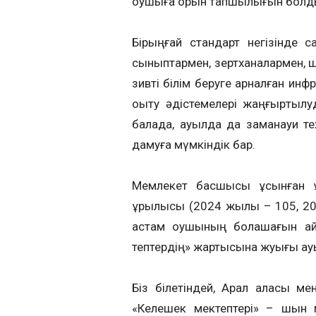
оқушыға орын тапшылығын болд
Бірыңғай стандарт негізінде с
сыныптармен, зерт­ха­­­налармен
зив­ті білім беруге арналған ин­фр
оқыту әдіс­­­те­ме­лері жаңғыр­
балада, ауылда да заманауи тех­
дамуға мүмкіндік бар.
Мемлекет басшысы ұсынған ұ
құрылысы (2024 жылы – 105, 20
астам оқу­шының болашағын ай
тептердің» жартысына жуығы ау
Біз білетіндей, Арал қаласы 
«Келешек мектептері» – шын м