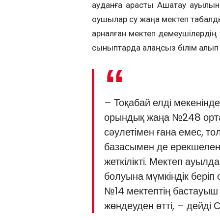
ауданға қарасты Ақшатау ауылын
оқушылар су жаңа мектеп табалд
арналған мектеп демеушілердің қ
сыныптарда алаңсыз білім алып
– Тоқабай елді мекенінде
орындық жаңа №248 орта м
сәулетімен ғана емес, т
базасымен де ерекшелене
жеткі­лікті. Мек­­теп ауыл
болуына мүм­кіндік беріп
№14 мек­тептің бастауыш
жөндеуден өтті, – дейді