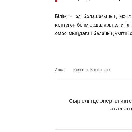
Білім – ел болашағының мәңг
көптеген білім ордалары ел игіл
емес, мың­даған баланың үмітін о
Арал
Келешек Мектептері
Сыр елінде энергетикте
аталып 