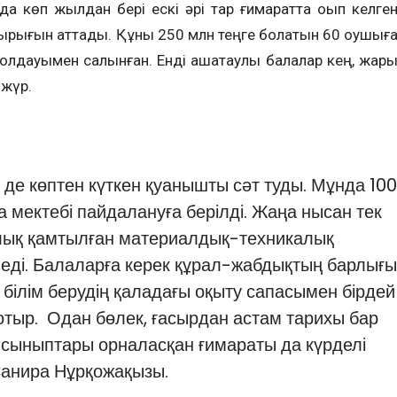
да көп жылдан бері ескі әрі тар ғимаратта оқып келге
ырығын аттады. Құны 250 млн теңге болатын 60 оқушығ
олдауымен са­лынған. Енді ақшатаулық балалар кең, жары
 жүр.
 де көп­тен күткен қуанышты сәт туды. Мұн­да 10
ек­­тебі пайдалануға берілді. Жаңа ны­сан тек
олық қамтылған материалдық-техникалық
ді. Балаларға керек құ­рал-жабдықтың барлығ
да білім берудің қала­да­ғы оқыту сапасымен бірдей
 отыр. Одан бөлек, ғасырдан астам тарихы бар
 сыныптары орна­лас­қан ғимараты да күрделі
 Санира Нұрқожақызы.