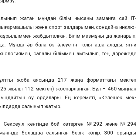
ырмау.
алы­нып жатқан мұндай білім нысаны заманға сай IT
, шығармашылық және спорт залдарымен, сондай-ақ инк­лю­
а­­құ­­­ры­лыммен жабдықталған. Бі­лім маз­мұны да жа­ңарып
ты­луда. Мұнда әр бала өз әлеуетін толық аша алады, яғн
ноло­гиямен, са­палы біліммен қамты­лып, тең дәре­жед
лт­тық жоба аясында 217 жаңа формат­тағы мекте
25 жылы 112 мектеп) жос­парланған. Бұл – 460 мыңна
қындайтын оқу ордалары. Ең кереметі, «Келешек мек
ыл­дарда салынып жатыр.
мен Сексеуіл кентінде бой көтерген №292 және №29
әнінде болашаққа салынған берік көпір. 300 орынды