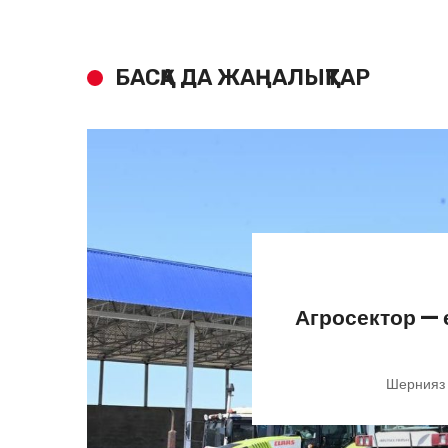
БАСҚА ДА ЖАҢАЛЫҚТАР
Агросектор —
Шернияз