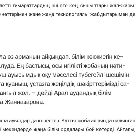
улетті ғимарат­тар­дың іші өте кең, сыныптары жап-жа­рық
инеттерімен және жаңа техно­ло­гиялық жабдықтарымен д
а өз ар­манын айқындап, білім көкжиегін ке­
луда. Ең бастысы, осы игілікті жобаның нә­ти­
ш ауы­сымдық оқу мәселесі түбегейлі шеші­мін
 қуаныш, ұстазға жеңілдік, шәкірттері­мізді са­
аңғыл жол, – дейді Арал аудандық білім
ра Жанназарова.
ышқа ауылдар да кенелген. Ұлттық жоба аясында салынға
і мекендерде жаңа білім ордалары бой көтерді. Айталық