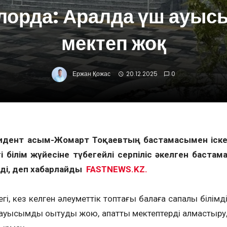
орда: Аралда үш ауы
мектеп жоқ
Ержан Қожас
20.12.2025
0
зидент Қасым-Жомарт Тоқаевтың бастамасымен іск
 білім жүйесіне түбегейлі серпіліс әкелген бастам
ді, деп хабарлайды
FASTNEWS.KZ.
дегі, кез келген әлеуметтік топтағы балаға сапалы білімд
 үш ауысымды оқытуды жою, апатты мектептерді алмастыру