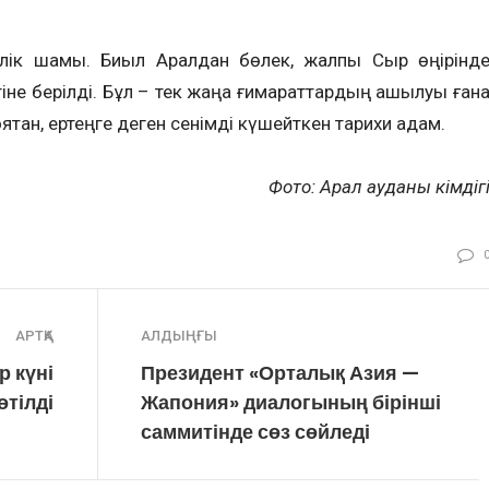
ілік шамы. Биыл Аралдан бөлек, жалпы Сыр өңірінд
ігіне берілді. Бұл – тек жаңа ғи­мараттардың ашылуы ған
ятқан, ертеңге деген сенімді күшейткен тарихи қадам.
Фото: Арал ауданы әкімдіг
АРТҚА
АЛДЫҢҒЫ
р күні
Президент «Орталық Азия —
өтілді
Жапония» диалогының бірінші
саммитінде сөз сөйледі