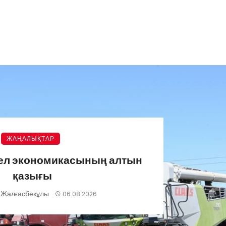
ЖАҢАЛЫҚТАР
 ел экономикасының алтын
қазығы
 Жалғасбекұлы
06.08.2026