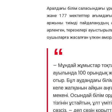
Аралдағы білім саласындағы құры
және 177 мектептер ағымдағы
қаржыны тиімді пайдаланудың 
әрленген, тере­зелері ауыс­тырыл
оқу­шы­ларға жасалған үлкен қам­қор
– Мұндай жұмыстар тоқт
ауылында 100 орындық ж
отыр. Бұл аудандағы білі
келе жатқанын айқын аңғ
мекені. Осындай білім о
тізгінін ұстайтын, ұлт ү
сөзсіз, – деп сөзін қорыт