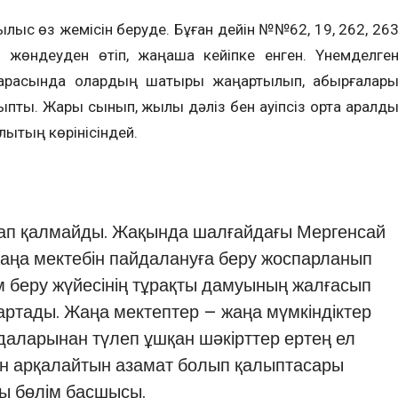
­лыс өз жемісін беруде. Бұған дейін №№62, 19, 262, 26
 жөндеуден өтіп, жаңаша кейіпке енген. Үнемделге
арқа­сында олардың шатыры жаңартылып, қабырғалар
ыпты. Жарық сы­нып, жы­лы дәліз бен қауіпсіз орта аралды
­лықтың көрінісіндей.
ап қал­майды. Жақында шалғайдағы Мер­генсай
аңа мектебін пайдалануға беру жоспарланып
м беру жүйесінің тұрақты дамуы­ның жалғасып
артады. Жаңа мектептер – жаңа мүмкіндіктер
рдаларынан түлеп ұшқан шәкірттер ертең ел
мітін арқалайтын азамат болып қалыптасары
ты бөлім бас­шысы.