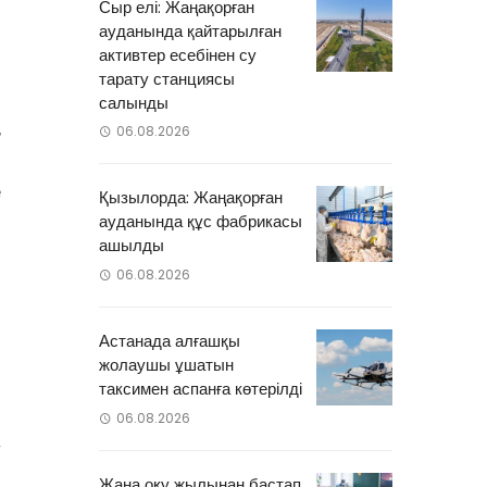
Сыр елі: Жаңақорған
ауданында қайтарылған
активтер есебінен су
-
тарату станциясы
­
салынды
,
06.08.2026
и
е
Қызылорда: Жаңақорған
ауданында құс фабрикасы
ашылды
06.08.2026
п
н
Астанада алғашқы
­
жолаушы ұшатын
таксимен аспанға көтерілді
06.08.2026
4
қ
Жаңа оқу жылынан бастап