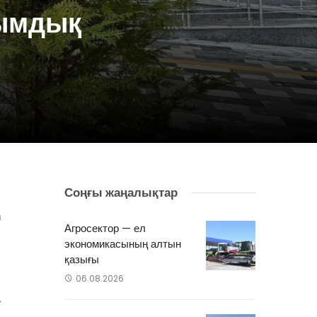
сымдық
Соңғы жаңалықтар
е
а
Агросектор — ел
экономикасының алтын
қазығы
і
06.08.2026
,