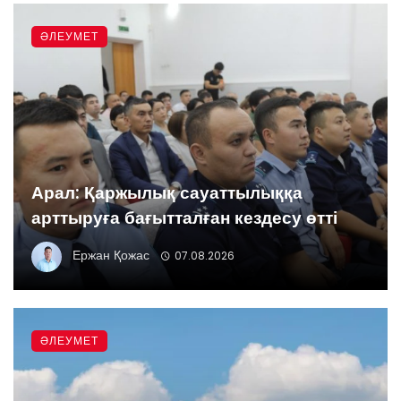
ӘЛЕУМЕТ
Арал: Қаржылық сауаттылыққа
арттыруға бағытталған кездесу өтті
Ержан Қожас
07.08.2026
ӘЛЕУМЕТ