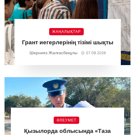
ЖАҢАЛЫҚТАР
Грант иегерлерінің тізімі шықты
Шернияз Жалғасбекұлы
07.08.2026
ӘЛЕУМЕТ
Қызылорда облысында «Таза