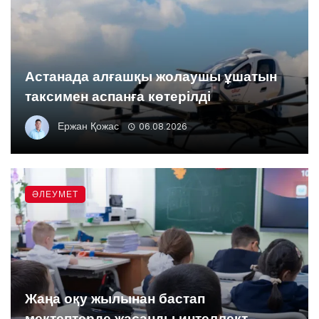
Астанада алғашқы жолаушы ұшатын
таксимен аспанға көтерілді
Ержан Қожас
06.08.2026
ӘЛЕУМЕТ
Жаңа оқу жылынан бастап
мектептерде жасанды интеллект