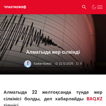
Алматыда жер сілкінді
Ержан Қожас
22.12.2025
0
Алматыда 22 желтоқсанда түнде жер
сілкінісі болды, деп хабарлайды
BAQ.KZ
тілшісі.