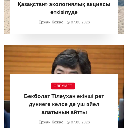
Қазақстан» экологиялық акциясы
өткізілуде
Ержан Қожас
07.08.2026
ӘЛЕУМЕТ
Бекболат Тілеухан екінші рет
дүниеге келсе де үш әйел
алатынын айтты
Ержан Қожас
07.08.2026