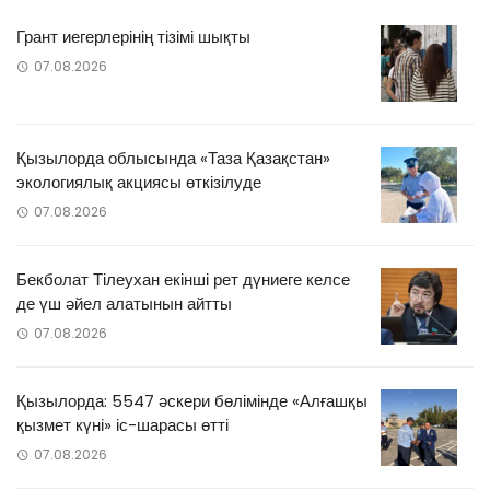
Грант иегерлерінің тізімі шықты
07.08.2026
Қызылорда облысында «Таза Қазақстан»
экологиялық акциясы өткізілуде
07.08.2026
Бекболат Тілеухан екінші рет дүниеге келсе
де үш әйел алатынын айтты
07.08.2026
Қызылорда: 5547 әскери бөлімінде «Алғашқы
қызмет күні» іс-шарасы өтті
07.08.2026