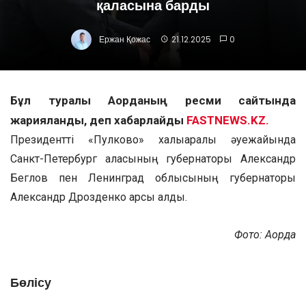
қаласына барды
Ержан Қожас
21.12.2025
0
Бұл туралы Ақорданың ресми сайтында
жарияланды, деп хабарлайды
FASTNEWS.KZ.
Президентті «Пулково» халықаралық әуежайында
Санкт-Петербург қаласының губернаторы Александр
Беглов пен Ленинград облысының губернаторы
Александр Дрозденко қарсы алды.
Фото: Ақорда
Бөлісу