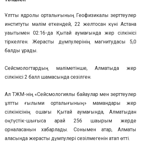
Ұлттық ядролық орталығының Геофизикалық зерттеулер
институты мәлім еткендей, 22 желтоқсан күні Астана
уақытымен 02:16-да Қытай аумағында жер сілкінісі
тіркелген. Жерасты дүмпулерінің магнитудасы 5,0
балды құрады.
Сейсмологтардың мәліметінше, Алматыда жер
сілкінісі 2 балл шамасында сезілген.
Ал ТЖМ-нің «Сейсмологиялық байқаулар мен зерттеулер
ұлттық ғылыми орталығының» мамандары жер
сілкінісінің ошағы Қытай аумағында, Алматыдан
оңтүстік-шығысқа қарай 256 шақырым жерде
орналасқанын хабарлады. Сонымен қатар, Алматы
қаласында жерасты дүмпулері сезілмегенін атап өтті.