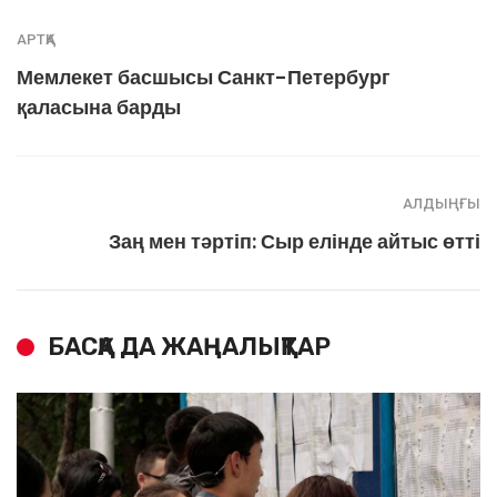
АРТҚА
Мемлекет басшысы Санкт-Петербург
қаласына барды
АЛДЫҢҒЫ
Заң мен тәртіп: Сыр елінде айтыс өтті
БАСҚА ДА ЖАҢАЛЫҚТАР