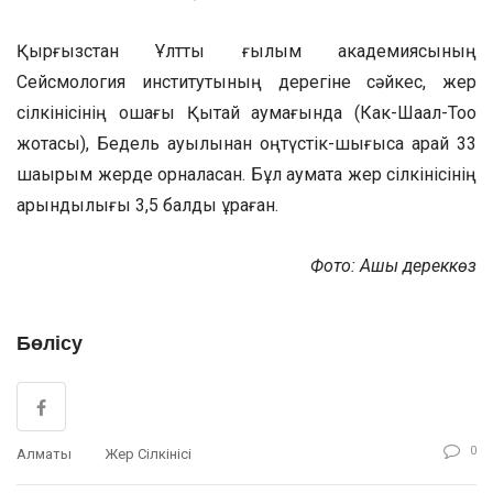
Қырғызстан Ұлттық ғылым академиясының
Сейсмология институтының дерегіне сәйкес, жер
сілкінісінің ошағы Қытай аумағында (Как-Шаал-Тоо
жотасы), Бедель ауылынан оңтүстік-шығысқа қарай 33
шақырым жерде орналасқан. Бұл аумақта жер сілкінісінің
қарқындылығы 3,5 балды құраған.
Фото: Ашық дереккөз
Бөлісу
0
Алматы
Жер Сілкінісі