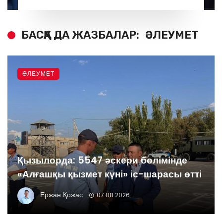
БАСҚА ДА ЖАЗБАЛАР:
ӘЛЕУМЕТ
ӘЛЕУМЕТ
Қызылорда: 5547 әскери бөлімінде
«Алғашқы қызмет күні» іс-шарасы өтті
Ержан Қожас
07.08.2026