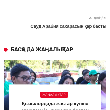
АЛДЫҢҒЫ
Сауд Арабия сахарасын қар басты
БАСҚА ДА ЖАҢАЛЫҚТАР
ЖАҢАЛЫҚТАР
Қызылордада жастар күніне