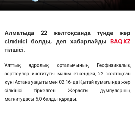
Алматыда 22 желтоқсанда түнде жер
сілкінісі болды, деп хабарлайды
BAQ.KZ
тілшісі.
Ұлттық ядролық орталығының Геофизикалық
зерттеулер институты мәлім еткендей, 22 желтоқсан
күні Астана уақытымен 02:16-да Қытай аумағында жер
сілкінісі тіркелген. Жерасты дүмпулерінің
магнитудасы 5,0 балды құрады.
Сейсмологтардың мәліметінше, Алматыда жер
сілкінісі 2 балл шамасында сезілген.