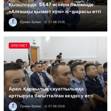
Қызылорда: 5547 әскери бөлімінде
«Алғашқы қызмет күні» іс-шарасы өтті
Ержан Қожас
07.08.2026
ӘЛЕУМЕТ
Арал: Қаржылық сауаттылыққа
арттыруға бағытталған кездесу өтті
Ержан Қожас
07.08.2026