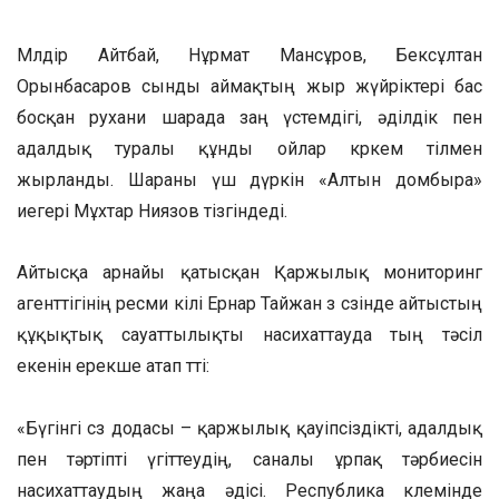
Мөлдір Айтбай, Нұрмат Мансұров, Бексұлтан
Орынбасаров сынды аймақтың жыр жүйріктері бас
босқан рухани шарада заң үстемдігі, әділдік пен
адалдық туралы құнды ойлар көркем тілмен
жырланды. Шараны үш дүркін «Алтын домбыра»
иегері Мұхтар Ниязов тізгіндеді.
Айтысқа арнайы қатысқан Қаржылық мониторинг
агенттігінің ресми өкілі Ернар Тайжан өз сөзінде айтыстың
құқықтық сауаттылықты насихаттауда тың тәсіл
екенін ерекше атап өтті:
«Бүгінгі сөз додасы – қаржылық қауіпсіздікті, адалдық
пен тәртіпті үгіттеудің, саналы ұрпақ тәрбиесін
насихаттаудың жаңа әдісі. Республика көлемінде