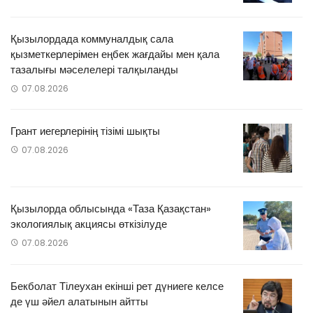
Қызылордада коммуналдық сала
қызметкерлерімен еңбек жағдайы мен қала
тазалығы мәселелері талқыланды
07.08.2026
Грант иегерлерінің тізімі шықты
07.08.2026
Қызылорда облысында «Таза Қазақстан»
экологиялық акциясы өткізілуде
07.08.2026
Бекболат Тілеухан екінші рет дүниеге келсе
де үш әйел алатынын айтты