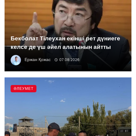
Бекболат Тілеухан екінші рет дүниеге
келсе де үш әйел алатынын айтты
Ержан Қожас
07.08.2026
ӘЛЕУМЕТ