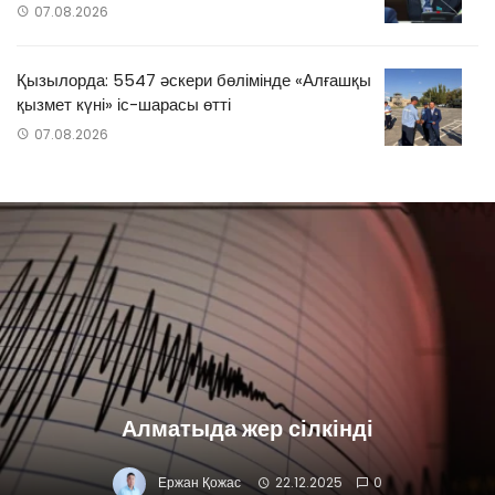
07.08.2026
Қызылорда: 5547 әскери бөлімінде «Алғашқы
қызмет күні» іс-шарасы өтті
07.08.2026
Алматыда жер сілкінді
Ержан Қожас
22.12.2025
0