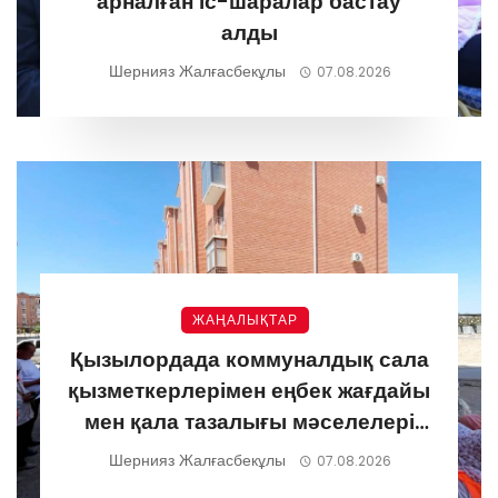
арналған іс-шаралар бастау
алды
Шернияз Жалғасбекұлы
07.08.2026
ЖАҢАЛЫҚТАР
Қызылордада коммуналдық сала
қызметкерлерімен еңбек жағдайы
мен қала тазалығы мәселелері
талқыланды
Шернияз Жалғасбекұлы
07.08.2026