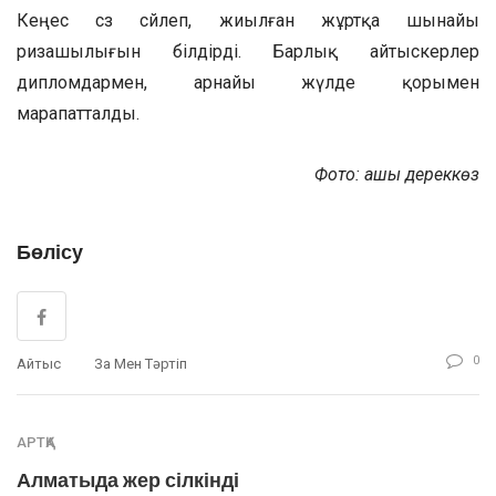
Кеңес сөз сөйлеп, жиылған жұртқа шынайы
ризашылығын білдірді. Барлық айтыскерлер
дипломдармен, арнайы жүлде қорымен
марапатталды.
Фото: ашық дереккөз
Бөлісу
0
Айтыс
Заң Мен Тәртіп
АРТҚА
Алматыда жер сілкінді