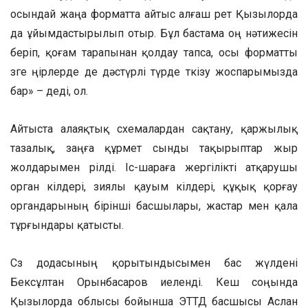
осындай жаңа форматта айтыс алғаш рет Қызылорда
да ұйымдастырылып отыр. Бұл бастама оң нәтижесін
беріп, қоғам тарапынан қолдау тапса, осы форматты
өзге өңірлерде де дәстүрлі түрде өткізу жоспарымызда
бар» – деді, ол.
Айтыста алаяқтық схемалардан сақтану, қаржылық
тазалық, заңға құрмет сынды тақырыптар жыр
жолдарымен өрілді. Іс-шараға жергілікті атқарушы
орган өкілдері, зиялы қауым өкілдері, құқық қорғау
органдарының бірінші басшылары, жастар мен қала
тұрғындары қатысты.
Сөз додасының қорытындысымен бас жүлдені
Бексұлтан Орынбасаров иеленді. Кеш соңында
Қызылорда облысы бойынша ЭТТД басшысы Аслан