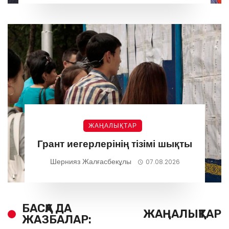
ЖАҢАЛЫҚТАР
Грант иегерлерінің тізімі шықты
Шернияз Жалғасбекұлы
07.08.2026
БАСҚА ДА
ЖАҢАЛЫҚТАР
ЖАЗБАЛАР: