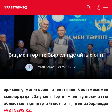
Заң мен тәртіп: Сыр елінде айтыс өтті
Ержан Қожас
22.12.2025
0
Қаржылық мониторинг агенттігінің бастамасымен
Қызылордада «Заң мен Тәртіп – ел тұғыры» атты
облыстық ақындар айтысы өтті, деп хабарлайды
FASTNEWS.KZ.