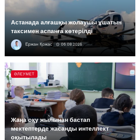
Астанада алғашқы жолаушы ұшатын
таксимен аспанға көтерілді
Ержан Қожас
06.08.2026
ӘЛЕУМЕТ
Жаңа оқу жылынан бастап
мектептерде жасанды интеллект
оқытылады