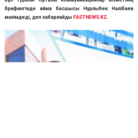
брифингінде аймақ басшысы Нұрлыбек Нәлібаев
мәлімдеді, деп хабарлайды
FASTNEWS.KZ.