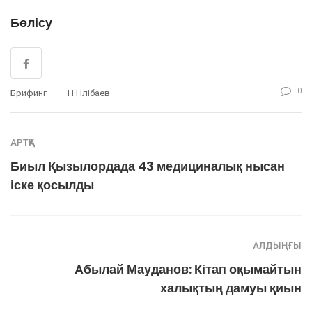
Бөлісу
0
Брифинг
Н.Нәлібаев
АРТҚА
Биыл Қызылордада 43 медициналық нысан
іске қосылды
АЛДЫҢҒЫ
Абылай Мауданов: Кітап оқымайтын
халықтың дамуы қиын