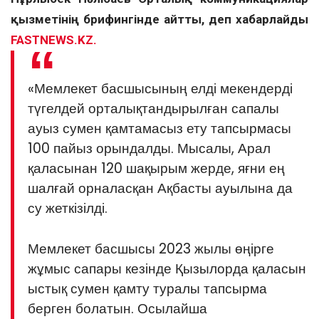
қызметінің брифингінде айтты, деп хабарлайды
FASTNEWS.KZ.
«Мемлекет басшысының елді мекендерді
түгелдей орталықтандырылған сапалы
ауыз сумен қамтамасыз ету тапсырмасы
100 пайыз орындалды. Мысалы, Арал
қаласынан 120 шақырым жерде, яғни ең
шалғай орналасқан Ақбасты ауылына да
су жеткізілді.
Мемлекет басшысы 2023 жылы өңірге
жұмыс сапары кезінде Қызылорда қаласын
ыстық сумен қамту туралы тапсырма
берген болатын. Осылайша