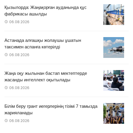
Қызылорда: Жаңақорған ауданында құс
фабрикасы ашылды
06.08.2026
Астанада алғашқы жолаушы ұшатын
таксимен аспанға көтерілді
06.08.2026
Жаңа оқу жылынан бастап мектептерде
жасанды интеллект оқытылады
06.08.2026
Білім беру грант иегерлерінің тізімі 7 тамызда
жарияланады
06.08.2026