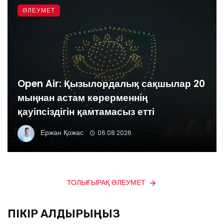
ӘЛЕУМЕТ
Open Air: Қызылордалық сақшылар 20
мыңнан астам көрерменнің
қауіпсіздігін қамтамасыз етті
Ержан Қожас
06.08.2026
ТОЛЫҒЫРАҚ ӘЛЕУМЕТ
ПІКІР ҚАЛДЫРЫҢЫЗ