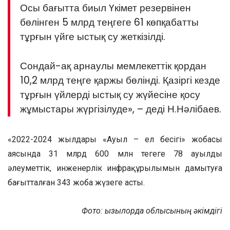
Осы бағытта биыл Үкімет резервінен
бөлінген 5 млрд теңгеге 61 көпқабатты
тұрғын үйге ыстық су жеткізілді.
Сондай-ақ арнаулы мемлекеттік қордан
10,2 млрд теңге қаржы бөлінді. Қазіргі кезде
тұрғын үйлерді ыстық су жүйесіне қосу
жұмыстары жүргізілуде», – деді Н.Нәлібаев.
«2022-2024 жылдары «Ауыл – ел бесігі» жобасы
аясында 31 млрд 600 млн теңгеге 78 ауылдың
әлеуметтік, инженерлік инфрақұрылымын дамытуға
бағытталған 343 жоба жүзеге асты.
Фото: Қызылорда облысының әкімдігі