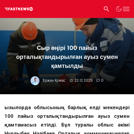
Сыр өңірі 100 пайыз
орталықтандырылған ауыз сумен
қамтылды
Ержан Қожас
22.12.2025
0
Қызылорда облысының барлық елді мекендері
100 пайыз орталықтандырылған ауыз сумен
қамтамасыз етілді. Бұл туралы облыс әкімі
Нұрлыбек Нәлібаев Орталық коммуникациялар