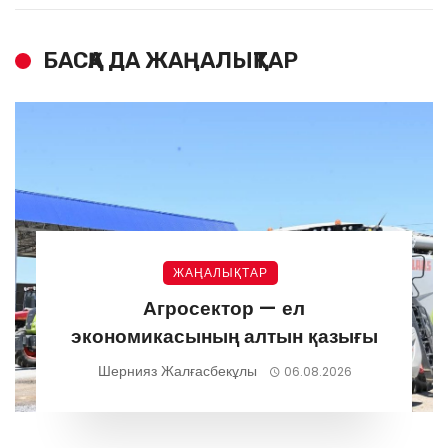
БАСҚА ДА ЖАҢАЛЫҚТАР
ЖАҢАЛЫҚТАР
Агросектор — ел
экономикасының алтын қазығы
Шернияз Жалғасбекұлы
06.08.2026