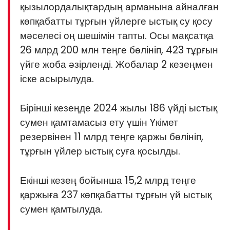
қызылордалықтардың арманына айналған
көпқабатты тұрғын үйлерге ыстық су қосу
мәселесі оң шешімін тапты. Осы мақсатқа
26 млрд 200 млн теңге бөлініп, 423 тұрғын
үйге жоба әзірленді. Жобалар 2 кезеңмен
іске асырылуда.
Бірінші кезеңде 2024 жылы 186 үйді ыстық
сумен қамтамасыз ету үшін Үкімет
резервінен 11 млрд теңге қаржы бөлініп,
тұрғын үйлер ыстық суға қосылды.
Екінші кезең бойынша 15,2 млрд теңге
қаржыға 237 көпқабатты тұрғын үй ыстық
сумен қамтылуда.