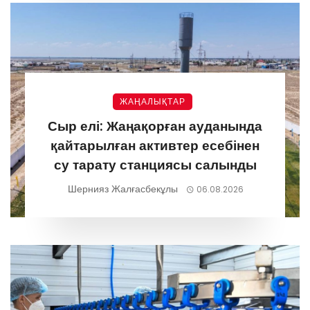
ЖАҢАЛЫҚТАР
Сыр елі: Жаңақорған ауданында
қайтарылған активтер есебінен
су тарату станциясы салынды
Шернияз Жалғасбекұлы
06.08.2026