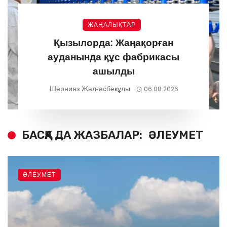
ЖАҢАЛЫҚТАР
Қызылорда: Жаңақорған
ауданында құс фабрикасы
ашылды
Шернияз Жалғасбекұлы
06.08.2026
БАСҚА ДА ЖАЗБАЛАР:
ӘЛЕУМЕТ
ӘЛЕУМЕТ