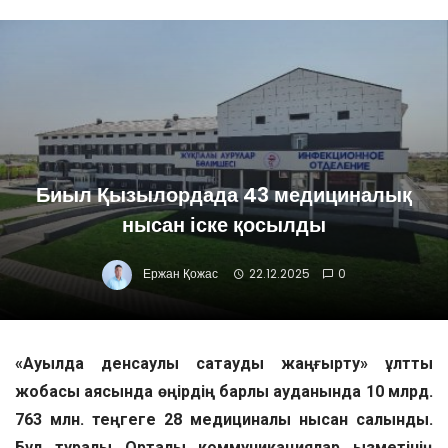
Биыл Қызылордада 43 медициналық
нысан іске қосылды
Ержан Қожас
22.12.2025
0
«Ауылда денсаулық сақтауды жаңғырту» ұлттық
жобасы аясында өңірдің барлық ауданында 10 млрд.
763 млн. теңгеге 28 медициналық нысан салынды.
Бұл туралы Орталық коммуникациялар қызметінің