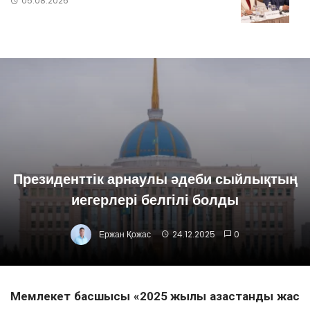
05.08.2026
Президенттік арнаулы әдеби сыйлықтың
иегерлері белгілі болды
Ержан Қожас
24.12.2025
0
Мемлекет басшысы «2025 жылы қазақстандық жас