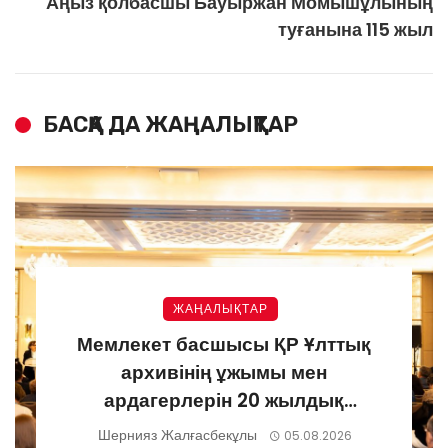
Аңыз қолбасшы Бауыржан Момышұлының
туғанына 115 жыл
БАСҚА ДА ЖАҢАЛЫҚТАР
ЖАҢАЛЫҚТАР
Мемлекет басшысы ҚР Ұлттық
архивінің ұжымы мен
ардагерлерін 20 жылдық
мерейтоймен құттықтады
Шернияз Жалғасбекұлы
05.08.2026