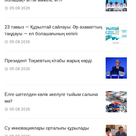
05.08.2026
23 тамыз — Құрылтай сайлауы: Әр азаматтың
таңдауы — ел болашағының кепілі
05.08.2026
Президент Тоқаевтың кітабы жарық көрді
05.08.2026
Елге шетелден көлік әкелуге тыйым салына
ма?
05.08.2026
Су инновациялары орталығы құрылады