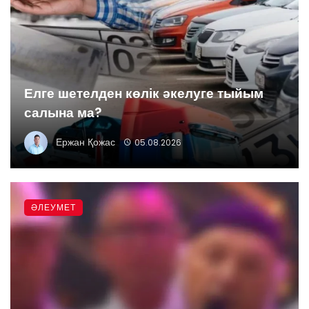
Елге шетелден көлік әкелуге тыйым
салына ма?
Ержан Қожас
05.08.2026
ӘЛЕУМЕТ