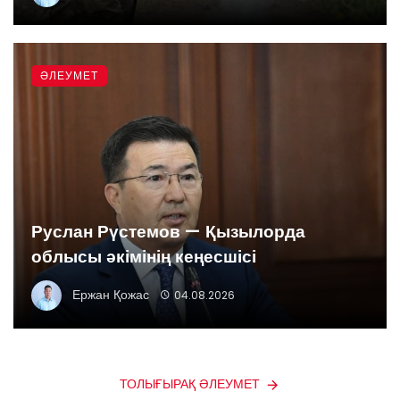
ӘЛЕУМЕТ
Руслан Рүстемов — Қызылорда
облысы әкімінің кеңесшісі
Ержан Қожас
04.08.2026
ТОЛЫҒЫРАҚ ӘЛЕУМЕТ