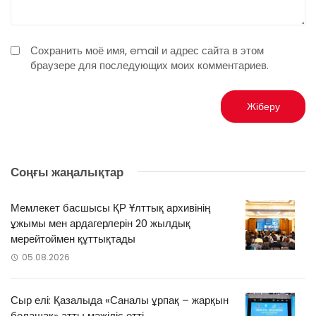
Сохранить моё имя, email и адрес сайта в этом
браузере для последующих моих комментариев.
Соңғы жаңалықтар
Мемлекет басшысы ҚР Ұлттық архивінің
ұжымы мен ардагерлерін 20 жылдық
мерейтоймен құттықтады
05.08.2026
Сыр елі: Қазалыда «Саналы ұрпақ – жарқын
болашақ» атты мәжіліс өтті