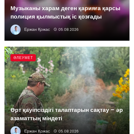
Музыканы харам деген қарияға қарсы
полиция қылмыстық іс қозғады
Ержан Қожас
05.08.2026
ӘЛЕУМЕТ
Өрт қауіпсіздігі талаптарын сақтау – әр
азаматтың міндеті
Ержан Қожас
05.08.2026