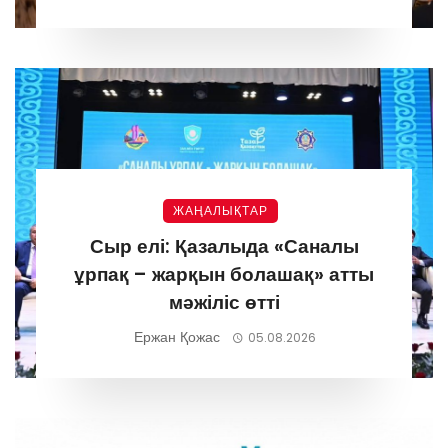
ЖАҢАЛЫҚТАР
Сыр елі: Қазалыда «Саналы
ұрпақ – жарқын болашақ» атты
мәжіліс өтті
Ержан Қожас
05.08.2026