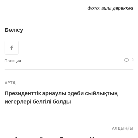
Фото: ашық дереккөз
Бөлісу
0
Полиция
АРТҚА
Президенттік арнаулы әдеби сыйлықтың
иегерлері белгілі болды
АЛДЫҢҒЫ