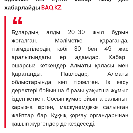
хабарлайды
BAQ.KZ.
Бұлардың алды 20-30 жыл бұрын
жоғалған. Мәліметке қарағанда,
тізімдегілердің көбі 30 бен 49 жас
аралығындағы ер адамдар. Хабар-
ошарсыз кеткендер Алматы қаласы мен
Қарағанды, Павлодар, Алматы
облыстарында көп тіркелген. Із кесу
деректері бойынша біразы уақытша жұмыс
іздеп кеткен. Сосын құмар ойынға салынып
қарызға кірген, маскүнемдікке салынған
жайттар бар. Құқық қорғау органдарынан
қашып жүргендер де кездеседі.