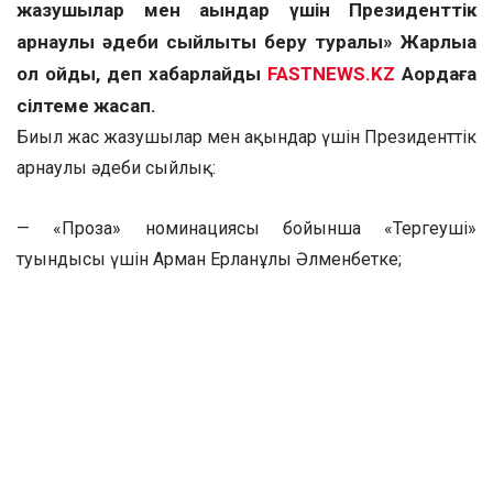
жазушылар мен ақындар үшін Президенттік
арнаулы әдеби сыйлықты беру туралы» Жарлыққа
қол қойды, деп хабарлайды
FASTNEWS.KZ
Ақордаға
сілтеме жасап.
Биыл жас жазушылар мен ақындар үшін Президенттік
арнаулы әдеби сыйлық:
— «Проза» номинациясы бойынша «Тергеуші»
туындысы үшін Арман Ерланұлы Әлменбетке;
— «Поэзия» номинациясы бойынша «Құмдағы хикая»
өлеңдер жинағы үшін Саян Кенжеғалиұлы Есжановқа;
— «Драматургия» номинациясы бойынша «Ақ киіз»
драмалық шығармасы үшін Бауыржан Ширмединұлы
Мұстафиевке;