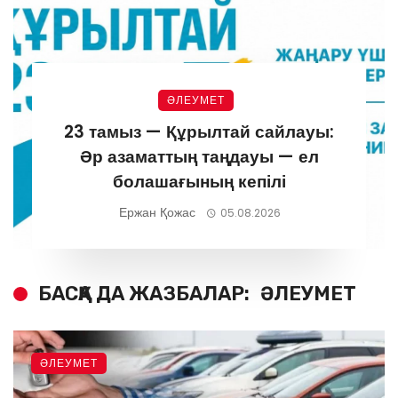
ӘЛЕУМЕТ
23 тамыз — Құрылтай сайлауы:
Әр азаматтың таңдауы — ел
болашағының кепілі
Ержан Қожас
05.08.2026
БАСҚА ДА ЖАЗБАЛАР:
ӘЛЕУМЕТ
ӘЛЕУМЕТ