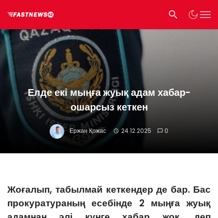
Елде екі мыңға жуық адам хабар-
ошарсыз кеткен
Ержан Қожас
24.12.2025
0
Жоғалып, табылмай кеткендер де бар. Бас
прокуратураның есебінде 2 мыңға жуық
адамнан әлі күнге хабар жоқ, деп