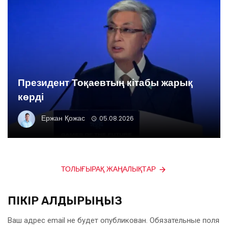
Президент Тоқаевтың кітабы жарық
көрді
Ержан Қожас
05.08.2026
ТОЛЫҒЫРАҚ ЖАҢАЛЫҚТАР
ПІКІР ҚАЛДЫРЫҢЫЗ
Ваш адрес email не будет опубликован.
Обязательные поля