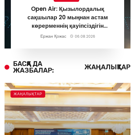
Open Air: Қызылордалық
сақшылар 20 мыңнан астам
көрерменнің қауіпсіздігін
қамтамасыз етті
Ержан Қожас
06.08.2026
БАСҚА ДА
ЖАҢАЛЫҚТАР
ЖАЗБАЛАР:
ЖАҢАЛЫҚТАР