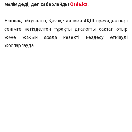
мәлімдеді, деп хабарлайды
Orda.kz
.
Елшінің айтуынша, Қазақстан мен АҚШ президенттері
сенімге негізделген тұрақты диалогты сақтап отыр
және жақын арада кезекті кездесу өткізуді
жоспарлауда.
Елші президент Тоқаевтың жақын арада АҚШ-қа жаңа
сапармен баратынын растады. Мұндай жоғары
деңгейдегі қарым-қатынастар екіжақты
ынтымақтастықтың барлық салаларына қуатты серпін
бермек.
«Президент Тоқаевпен кездесу барысында