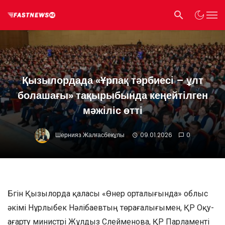
Қызылордада «Ұрпақ тәрбиесі – ұлт
болашағы» тақырыбында кеңейтілген
мәжіліс өтті
Шернияз Жалғасбекұлы
09.01.2026
0
Бүгін Қызылорда қаласы «Өнер орталығында» облыс
әкімі Нұрлыбек Нәлібаевтың төрағалығымен, ҚР Оқу-
ағарту министрі Жұлдыз Сүлейменова, ҚР Парламенті