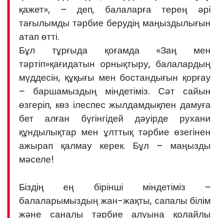
қажет», – деп, балаларға терең әрі
тағылымды тәрбие берудің маңыздылығын
атап өтті.
Бұл тұрғыда қоғамда «Заң мен
тәртіп»қағидатын орнықтыру, балалардың
мүддесін, құқығы мен бостандығын қорғау
– баршамыздың міндетіміз. Сәт сайын
өзгеріп, көз ілеспес жылдамдықпен дамуға
бет алған бүгінгідей дәуірде рухани
құндылықтар мен ұлттық тәрбие өзегінен
ажырап қалмау керек. Бұл – маңызды
мәселе!
Біздің ең бірінші міндетіміз –
балаларымыздың жан-жақты, сапалы білім
және саналы тәрбие алуына қолайлы