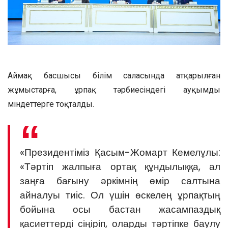
Аймақ басшысы білім саласында атқарылған
жұмыстарға, ұрпақ тәрбиесіндегі ауқымды
міндеттерге тоқталды.
«Президентіміз Қасым-Жомарт Кемелұлы:
«Тәртіп жалпыға ортақ құндылыққа, ал
заңға бағыну әркімнің өмір салтына
айналуы тиіс. Ол үшін өскелең ұрпақтың
бойына осы бастан жасампаздық
қасиеттерді сіңіріп, оларды тәртіпке баулу