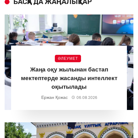
БАСҚА ДА ЖАҢАЛЫҚТАР
ӘЛЕУМЕТ
Жаңа оқу жылынан бастап
мектептерде жасанды интеллект
оқытылады
Ержан Қожас
06.08.2026