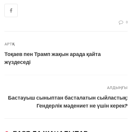
0
АРТҚА
Тоқаев пен Трамп жақын арада қайта
жүздеседі
АЛДЫҢҒЫ
Бастауыш сыныптан басталатын сыйластық:
Гендерлік мәдениет не үшін керек?