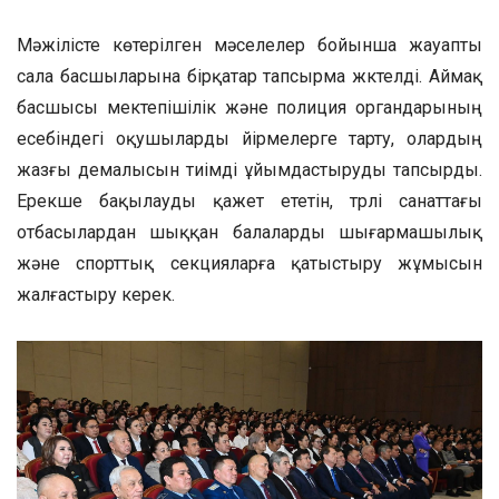
Мәжілісте көтерілген мәселелер бойынша жауапты
сала басшыларына бірқатар тапсырма жүктелді. Аймақ
басшысы мектепішілік және полиция органдарының
есебіндегі оқушыларды үйірмелерге тарту, олардың
жазғы демалысын тиімді ұйымдастыруды тапсырды.
Ерекше бақылауды қажет ететін, түрлі санаттағы
отбасылардан шыққан балаларды шығармашылық
және спорттық секцияларға қатыстыру жұмысын
жалғастыру керек.