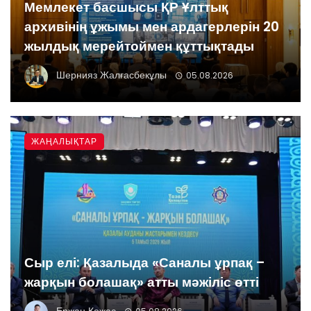
Мемлекет басшысы ҚР Ұлттық
архивінің ұжымы мен ардагерлерін 20
жылдық мерейтоймен құттықтады
Шернияз Жалғасбекұлы
05.08.2026
ЖАҢАЛЫҚТАР
Сыр елі: Қазалыда «Саналы ұрпақ –
жарқын болашақ» атты мәжіліс өтті
Ержан Қожас