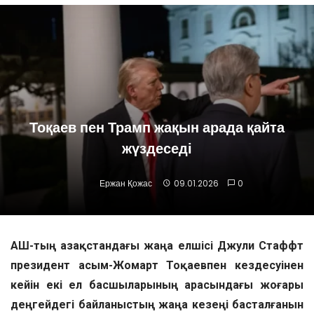
Тоқаев пен Трамп жақын арада қайта
жүздеседі
Ержан Қожас
09.01.2026
0
АҚШ-тың Қазақстандағы жаңа елшісі Джули Стаффт
президент Қасым-Жомарт Тоқаевпен кездесуінен
кейін екі ел басшыларының арасындағы жоғары
деңгейдегі байланыстың жаңа кезеңі басталғанын