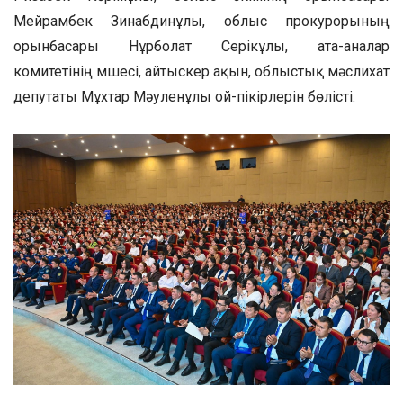
Мейрамбек Зинабдинұлы, облыс прокурорының
орынбасары Нұрболат Серікұлы, ата-аналар
комитетінің мүшесі, айтыскер ақын, облыстық мәслихат
депутаты Мұхтар Мәуленұлы ой-пікірлерін бөлісті.