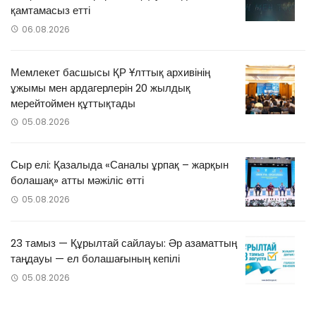
қамтамасыз етті
06.08.2026
Мемлекет басшысы ҚР Ұлттық архивінің
ұжымы мен ардагерлерін 20 жылдық
мерейтоймен құттықтады
05.08.2026
Сыр елі: Қазалыда «Саналы ұрпақ – жарқын
болашақ» атты мәжіліс өтті
05.08.2026
23 тамыз — Құрылтай сайлауы: Әр азаматтың
таңдауы — ел болашағының кепілі
05.08.2026