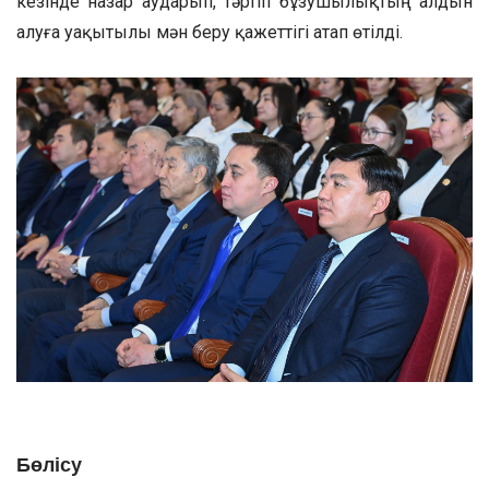
кезінде назар аударып, тәртіп бұзушылықтың алдын
алуға уақытылы мән беру қажеттігі атап өтілді.
Бөлісу