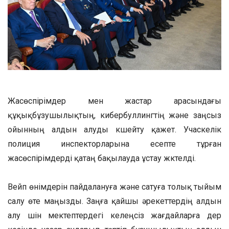
Жасөспірімдер мен жастар арасындағы
құқықбұзушылықтың, кибербуллингтің және заңсыз
ойынның алдын алуды күшейту қажет. Учаскелік
полиция инспекторларына есепте тұрған
жасөспірімдерді қатаң бақылауда ұстау жүктелді.
Вейп өнімдерін пайдалануға және сатуға толық тыйым
салу өте маңызды. Заңға қайшы әрекеттердің алдын
алу үшін мектептердегі келеңсіз жағдайларға дер