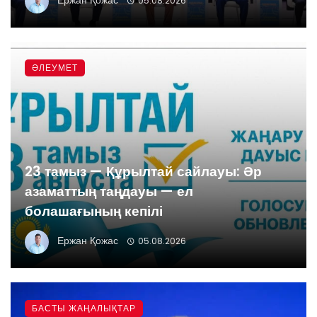
05.08.2026
ӘЛЕУМЕТ
23 тамыз — Құрылтай сайлауы: Әр
азаматтың таңдауы — ел
болашағының кепілі
Ержан Қожас
05.08.2026
БАСТЫ ЖАҢАЛЫҚТАР