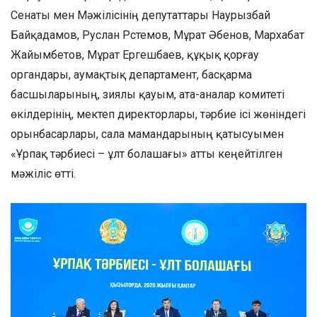
Сенаты мен Мәжілісінің депутаттары Наурызбай
Байқадамов, Руслан Рүстемов, Мұрат Әбенов, Мархабат
Жайымбетов, Мұрат Ергешбаев, құқық қорғау
органдары, аумақтық департамент, басқарма
басшыларының, зиялы қауым, ата-аналар комитеті
өкілдерінің, мектеп директорлары, тәрбие ісі жөніндегі
орынбасарлары, сала мамандарының қатысуымен
«Ұрпақ тәрбиесі – ұлт болашағы» атты кеңейтілген
мәжіліс өтті.