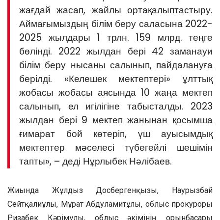
жағдай жасап, жайлы ортақалыптастыру.
Аймағымыздың білім беру саласына 2022-
2025 жылдары 1 трлн. 159 млрд. теңге
бөлінді. 2022 жылдан бері 42 заманауи
білім беру нысаны салынып, пайдалануға
берілді. «Келешек мектептері» ұлттық
жобасы жобасы аясында 10 жаңа мектеп
салынып, ел игілігіне табысталды. 2023
жылдан бері 9 мектеп жанынан қосымша
ғимарат бой көтеріп, үш ауысымдық
мектептер мәселесі түбегейлі шешімін
тапты», – деді Нұрлыбек Нәлібаев.
Жиында Жұлдыз Досбергенқызы, Наурызбай
Сейтқалиұлы, Мұрат Абдуламитұлы, облыс прокуроры
Ризабек Кәрімұлы, облыс әкімінің орынбасары