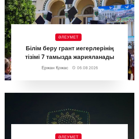
ӘЛЕУМЕТ
Білім беру грант иегерлерінің
тізімі 7 тамызда жарияланады
Ержан Қожас
06.08.2026
ӘЛЕУМЕТ