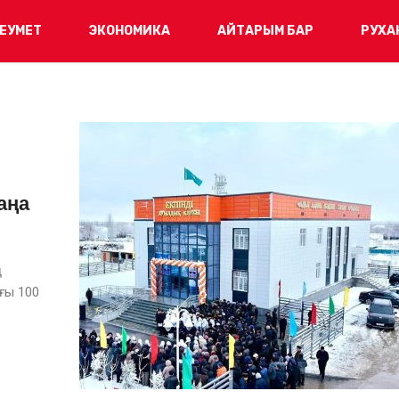
ЕУМЕТ
ЭКОНОМИКА
АЙТАРЫМ БАР
РУХА
аңа
ң
ғы 100