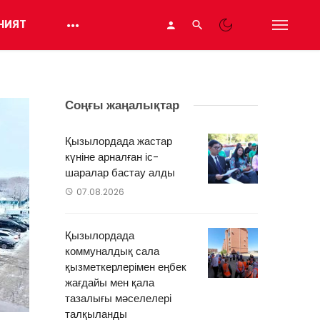
НИЯТ
Соңғы жаңалықтар
Қызылордада жастар
күніне арналған іс-
шаралар бастау алды
07.08.2026
Қызылордада
коммуналдық сала
қызметкерлерімен еңбек
жағдайы мен қала
тазалығы мәселелері
талқыланды