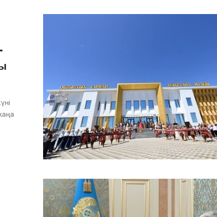
-
ты
үні
жаңа