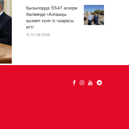
Қызылорда: 5547 әскери
бөлімінде «Алғашқы
қызмет күні» іс-шарасы
өтті
07.08.2026