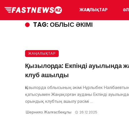
ЖАҢАЛЫҚТАР
ӘЛ
TAG: ОБЛЫС ӘКІМІ
ЖАҢАЛЫҚТАР
Қызылорда: Екпінді ауылында ж
клуб ашылды
Қызылорда облысының әкімі Нұрлыбек Нәлібаевты
қатысуымен Жаңақорған ауданы Екпінді ауылында
орындық клубтың ашылу рәсімі ...
Шернияз Жалғасбекұлы
26.12.2025