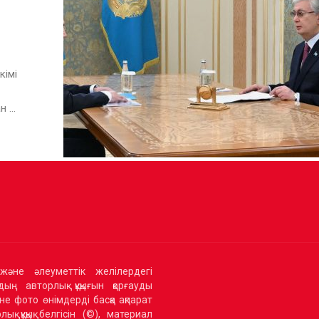
імі
...
және әлеуметтік желілердегі
ың авторлық құқығын қорғауды
не фото өнімдерді басқа ақпарат
қ құқық белгісін (©), материал