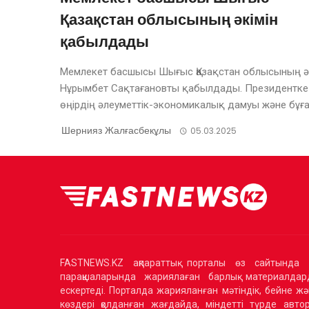
Қазақстан облысының әкімін
қабылдады
Мемлекет басшысы Шығыс Қазақстан облысының әк
Нұрымбет Сақтағановты қабылдады. Президентке
өңірдің әлеуметтік-экономикалық дамуы және бұған 
Шернияз Жалғасбекұлы
05.03.2025
FASTNEWS.KZ ақпараттық порталы өз сайтында 
парақшаларында жариялаған барлық материалдард
ескертеді. Порталда жарияланған мәтіндік, бейне жә
көздері қолданған жағдайда, міндетті түрде авторлы