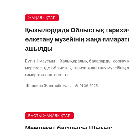
ЖАҢАЛЫҚТАР
Қызылордада Облыстық тарихи
өлкетану музейінің жаңа ғимара
ашылды
Бүгін 1 маусым – Халықаралық балаларды қорғау к
мерекесінде облыстық тарихи-өлкетану музейінің 
ғимараты салтанатты ...
Шернияз Жалғасбекұлы
01.06.2025
БАСТЫ ЖАҢАЛЫҚТАР
Мемлекет басшысы Шығыс