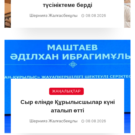
түсініктеме берді
Шернияз Жалғасбекұлы
08.08.2026
ЖАҢАЛЫҚТАР
Сыр елінде Құрылысшылар күні
аталып өтті
Шернияз Жалғасбекұлы
08.08.2026