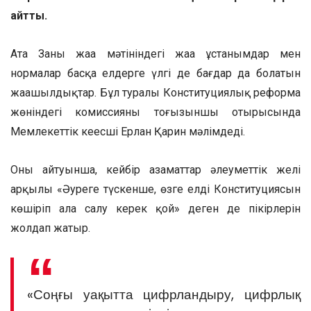
айтты.
Ата Заңның жаңа мәтініндегі жаңа ұстанымдар мен
нормалар басқа елдерге үлгі де бағдар да болатын
жаңашылдықтар. Бұл туралы Конституциялық реформа
жөніндегі комиссияның тоғызыншы отырысында
Мемлекеттік кеңесші Ерлан Қарин мәлімдеді.
Оның айтуынша, кейбір азаматтар әлеуметтік желі
арқылы «Әуреге түскенше, өзге елдің Конституциясын
көшіріп ала салу керек қой» деген де пікірлерін
жолдап жатыр.
«Соңғы уақытта цифрландыру, цифрлық