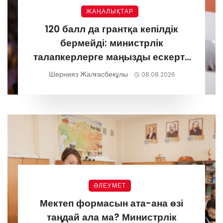
ЖАҢАЛЫҚТАР
120 балл да грантқа кепілдік
бермейді: министрлік
талапкерлерге маңызды ескерту
жасады
Шернияз Жалғасбекұлы
08.08.2026
ӘЛЕУМЕТ
Мектеп формасын ата-ана өзі
таңдай ала ма? Министрлік