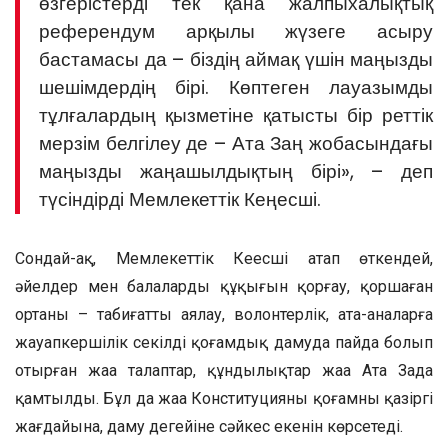
өзгерістерді тек қана жалпыхалықтық
референдум арқылы жүзеге асыру
бастамасы да – біздің аймақ үшін маңызды
шешімдердің бірі. Көптеген лауазымды
тұлғалардың қызметіне қатысты бір реттік
мерзім белгілеу де – Ата Заң жобасындағы
маңызды жаңашылдықтың бірі», – деп
түсіндірді Мемлекеттік Кеңесші.
Сондай-ақ, Мемлекеттік Кеңесші атап өткендей,
әйелдер мен балалардың құқығын қорғау, қоршаған
ортаны – табиғатты аялау, волонтерлік, ата-аналарға
жауапкершілік секілді қоғамдық дамуда пайда болып
отырған жаңа талаптар, құндылықтар жаңа Ата Заңда
қамтылды. Бұл да жаңа Конституцияның қоғамның қазіргі
жағдайына, даму деңгейіне сәйкес екенін көрсетеді.