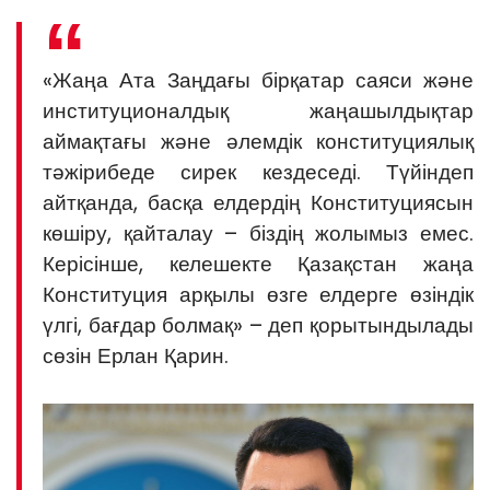
«Жаңа Ата Заңдағы бірқатар саяси және
институционалдық жаңашылдықтар
аймақтағы және әлемдік конституциялық
тәжірибеде сирек кездеседі. Түйіндеп
айтқанда, басқа елдердің Конституциясын
көшіру, қайталау – біздің жолымыз емес.
Керісінше, келешекте Қазақстан жаңа
Конституция арқылы өзге елдерге өзіндік
үлгі, бағдар болмақ» – деп қорытындылады
сөзін Ерлан Қарин.