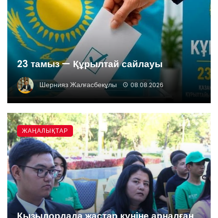
23 тамыз — Құрылтай сайлауы
Шернияз Жалғасбекұлы
08.08.2026
ЖАҢАЛЫҚТАР
Қызылордада жастар күніне арналған