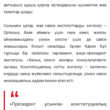
арттырып, құқық қорғау органдарының қызметіне жаңа
талаптар қояды.
Сонымен қатар, жаңа саяси институттардың енгізілуі –
Орталық Азия аймағы үшін ғана емес, жалпы
айналамыздағы үлкен кеңістік үшін де саяси
жаңашылдық болып саналады. Ерлан Қарин бұл
тұрғыда бір палаталы парламент, вице-президент
институты, «Халық кеңесі» жоғары консультативтік
органы, Конституциялық соттың енгізілуі – көптеген
елдердің саяси жүйесімен салыстырғанда, үлкен саяси
инновациялық қадам екенін атап өтті.
«Президент ұсынған конституциялық