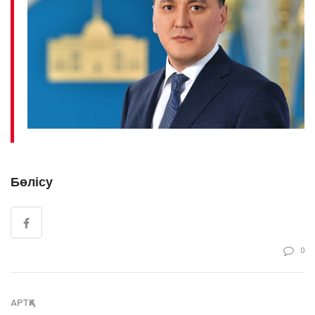
Бөлісу
0
АРТҚА