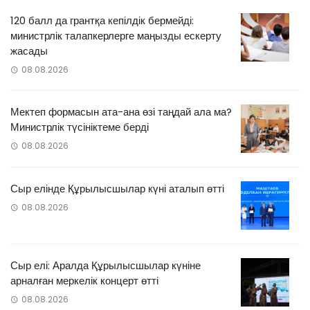
120 балл да грантқа кепілдік бермейді:
министрлік талапкерлерге маңызды ескерту
жасады
08.08.2026
Мектеп формасын ата-ана өзі таңдай ала ма?
Министрлік түсініктеме берді
08.08.2026
Сыр елінде Құрылысшылар күні аталып өтті
08.08.2026
Сыр елі: Аралда Құрылысшылар күніне
арналған меркелік концерт өтті
08.08.2026