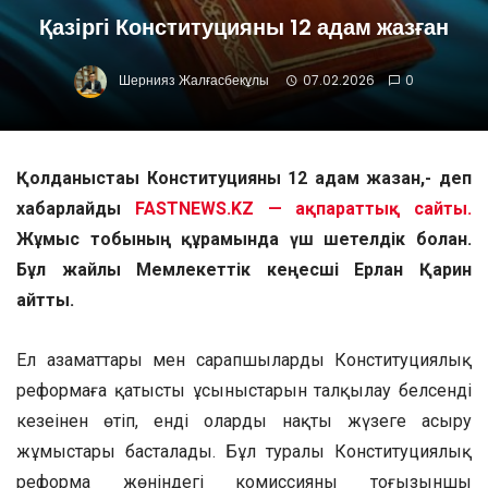
Қазіргі Конституцияны 12 адам жазған
Шернияз Жалғасбекұлы
07.02.2026
0
Қолданыстағы Конституцияны 12 адам жазған,- деп
хабарлайды
FASTNEWS.KZ — ақпараттық сайты.
Жұмыс тобының құрамында үш шетелдік болған.
Бұл жайлы Мемлекеттік кеңесші Ерлан Қарин
айтты.
Ел азаматтары мен сарапшылардың Конституциялық
реформаға қатысты ұсыныстарын талқылау белсенді
кезеңінен өтіп, енді оларды нақты жүзеге асыру
жұмыстары басталады. Бұл туралы Конституциялық
реформа жөніндегі комиссияның тоғызыншы