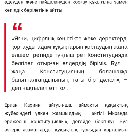
өңдеуден және пайдаланудан қорғау құқығына заңмен
кепілдік берілетінін айтты.
«Яғни, цифрлық кеңістікте жеке деректерді
қорғауды адам құқықтарын қорғаудың жаңа
өлшемі ретінде тұңғыш рет Конституцияда
белгілеп отырған елдердің біріміз. Бұл –
жаңа Конституцияның болашаққа
бағытталғандығының тағы бір дәлелі», –
деп нақтылап өтті ол.
Ерлан Қариннің айтуынша, аймақтың құқықтық
жүйесіндегі үлкен жаңашылдық – әйгілі Миранда
ережесінің конституциялық деңгейде бекітілуі. Бұл
өзгеріс азаматтардың құқықтық тұрғыдан қорғалуын