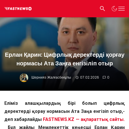
Ерлан Қарин: Цифрлық деректерді қорғау
нормасы Ата Заңға енгізіліп отыр
Шернияз Жалғасбекұлы
07.02.2026
0
Еліміз алғашқылардың бірі болып цифрлық
деректерді қорғау нормасын Ата Заңға енгізіп отыр,-
деп хабарлайды
FASTNEWS.KZ — ақпараттық сайты.
Бұл жайлы Мемлекеттік кеңесші Ерлан Қарин