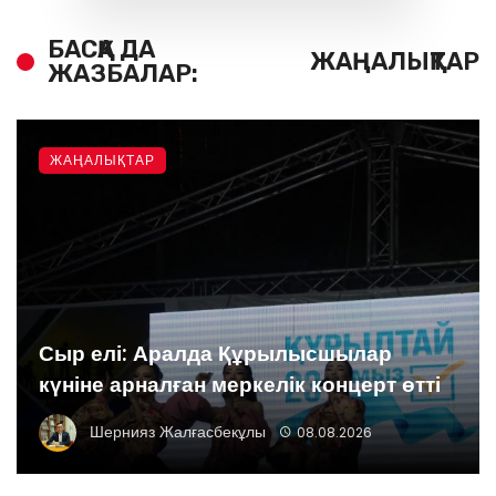
БАСҚА ДА
ЖАҢАЛЫҚТАР
ЖАЗБАЛАР:
ЖАҢАЛЫҚТАР
Сыр елі: Аралда Құрылысшылар
күніне арналған меркелік концерт өтті
Шернияз Жалғасбекұлы
08.08.2026