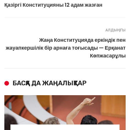
Қазіргі Конституцияны 12 адам жазған
АЛДЫҢҒЫ
Жаңа Конституцияда еркіндік пен
жауапкершілік бір арнаға тоғысады — Ерқанат
Көпжасарұлы
БАСҚА ДА ЖАҢАЛЫҚТАР