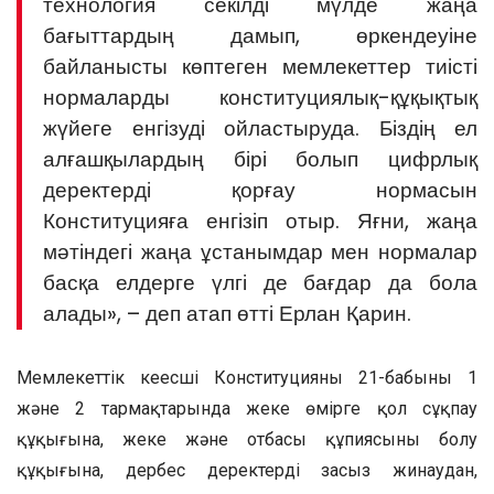
технология секілді мүлде жаңа
бағыттардың дамып, өркендеуіне
байланысты көптеген мемлекеттер тиісті
нормаларды конституциялық-құқықтық
жүйеге енгізуді ойластыруда. Біздің ел
алғашқылардың бірі болып цифрлық
деректерді қорғау нормасын
Конституцияға енгізіп отыр. Яғни, жаңа
мәтіндегі жаңа ұстанымдар мен нормалар
басқа елдерге үлгі де бағдар да бола
алады», – деп атап өтті Ерлан Қарин.
Мемлекеттік кеңесші Конституцияның 21-бабының 1
және 2 тармақтарында жеке өмірге қол сұқпау
құқығына, жеке және отбасы құпиясының болу
құқығына, дербес деректерді заңсыз жинаудан,