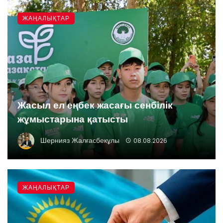
ЖАҢАЛЫҚТАР
Жасыл ел еңбек жасағы сенбілік
жұмыстарына қатысты
Шернияз Жалғасбекұлы
08.08.2026
ЖАҢАЛЫҚТАР