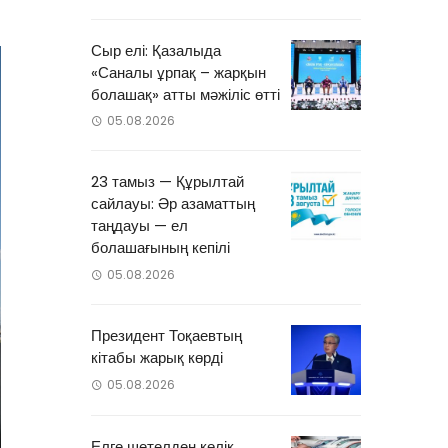
Сыр елі: Қазалыда
«Саналы ұрпақ – жарқын
болашақ» атты мәжіліс өтті
05.08.2026
23 тамыз — Құрылтай
сайлауы: Әр азаматтың
таңдауы — ел
болашағының кепілі
05.08.2026
Президент Тоқаевтың
кітабы жарық көрді
05.08.2026
Елге шетелден көлік