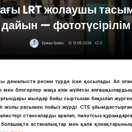
ағы LRT жолаушы тасы
дайын — фототүсірілім
Ержан Қожас
12.05.2026
0
осы демалыста ресми түрде іске қосылады. Ал оға
 мен блогерлер жаңа көлік жүйесін алғашқыларды
а тұрғындары жылдар бойы сыртынан бақылап жүрге
ұл жолы расымен пойыз жүрді. CTS ұйымдастырға
листері стансаларды аралап, пилотсыз құрамдарғ
ріп, болашақта астаналықтар мен қала қонақтарыны