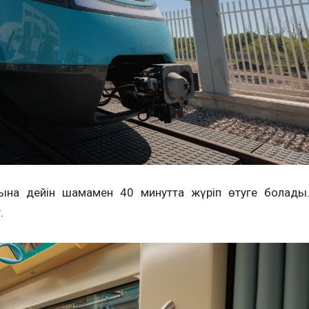
ына дейін шамамен 40 минутта жүріп өтуге болады
.