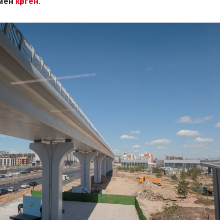
імен
көрген.