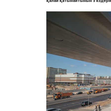
қалай қатынайтынын өз көздер