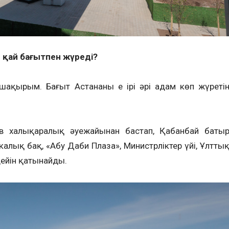
T қай бағытпен жүреді?
шақырым. Бағыт Астананың ең ірі әрі адам көп жүреті
в халықаралық әуежайынан бастап, Қабанбай баты
икалық бақ, «Абу Даби Плаза», Министрліктер үйі, Ұлтты
дейін қатынайды.