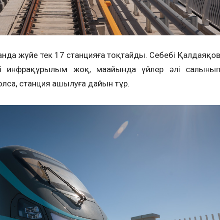
нда жүйе тек 17 станцияға тоқтайды. Себебі Қалдаяқо
 әлі инфрақұрылым жоқ, маңайында үйлер әлі салыны
олса, станция ашылуға дайын тұр.