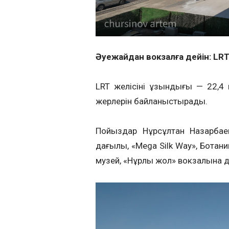
Әуежайдан вокзалға дейін: LR
LRT желісінің ұзындығы — 22,4 
жерлерін байланыстырады.
Пойыздар Нұрсұлтан Назарбае
даңғылы, «Mega Silk Way», Ботан
музей, «Нұрлы жол» вокзалына 