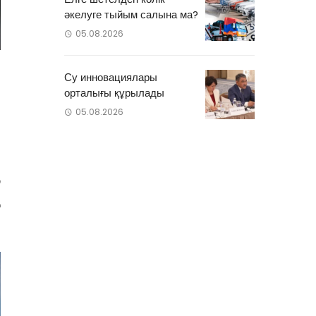
әкелуге тыйым салына ма?
05.08.2026
Су инновациялары
орталығы құрылады
05.08.2026
н
р
қ