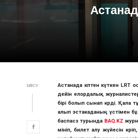
Астанад
Астанада көптен күткен LRT 
БӨЛІСУ
дейін елордалық журналистер
бірі болып сынап көрді. Қал
алып эстакаданың үстімен б
баспасөз турында
BAQ.KZ
журна
мініп, билет алу жүйесін кө