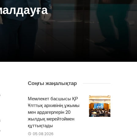
малдауға
Соңғы жаңалықтар
н
ң
Мемлекет басшысы ҚР
н
Ұлттық архивінің ұжымы
н
мен ардагерлерін 20
жылдық мерейтоймен
а
құттықтады
ң
05.08.2026