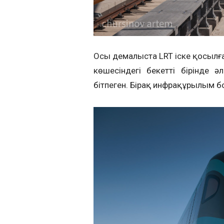
Осы демалыста LRT іске қосылға
көшесіндегі бекеттің бірінде
бітпеген. Бірақ инфрақұрылым б