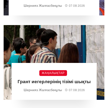
талқыланды
Шернияз Жалғасбекұлы
07.08.2026
ЖАҢАЛЫҚТАР
Грант иегерлерінің тізімі шықты
Шернияз Жалғасбекұлы
07.08.2026