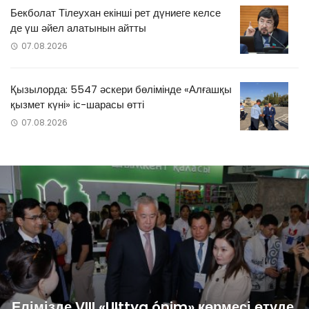
Бекболат Тілеухан екінші рет дүниеге келсе
де үш әйел алатынын айтты
07.08.2026
Қызылорда: 5547 әскери бөлімінде «Алғашқы
қызмет күні» іс-шарасы өтті
07.08.2026
Елімізде VIII «Ulttyq ónim» көрмесі өтуде.