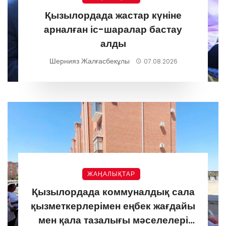
Қызылордада жастар күніне
арналған іс-шаралар бастау
алды
Шернияз Жалғасбекұлы
07.08.2026
ЖАҢАЛЫҚТАР
Қызылордада коммуналдық сала
қызметкерлерімен еңбек жағдайы
мен қала тазалығы мәселелері