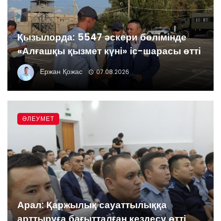
Қызылорда: 5547 әскери бөлімінде
«Алғашқы қызмет күні» іс-шарасы өтті
Ержан Қожас
07.08.2026
ӘЛЕУМЕТ
Арал: Қаржылық сауаттылыққа
арттыруға бағытталған кездесу өтті