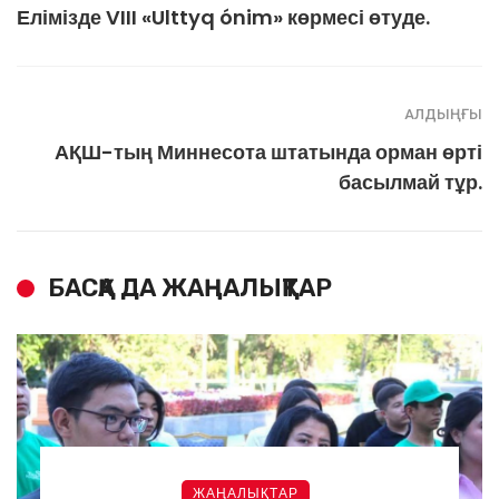
Елімізде VIII «Ulttyq ónim» көрмесі өтуде.
АЛДЫҢҒЫ
АҚШ-тың Миннесота штатында орман өрті
басылмай тұр.
БАСҚА ДА ЖАҢАЛЫҚТАР
ЖАҢАЛЫҚТАР