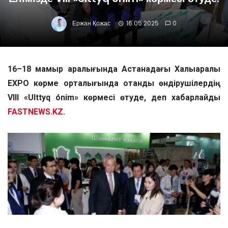
Ержан Қожас
16.05.2025
0
16–18 мамыр аралығында Астанадағы Халықаралық
EXPO көрме орталығында отандық өндірушілердің
VIII «Ulttyq ónim» көрмесі өтуде, деп хабарлайды
FASTNEWS.KZ.