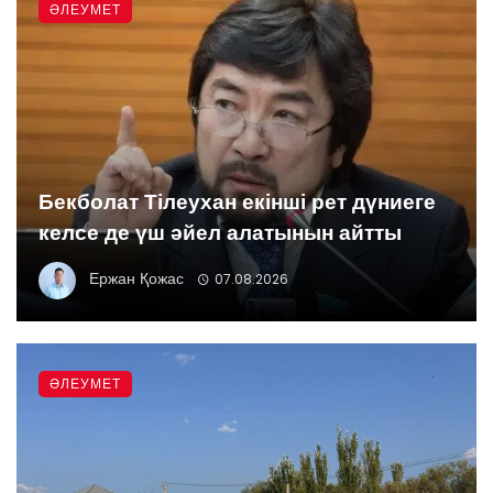
ӘЛЕУМЕТ
Бекболат Тілеухан екінші рет дүниеге
келсе де үш әйел алатынын айтты
Ержан Қожас
07.08.2026
ӘЛЕУМЕТ