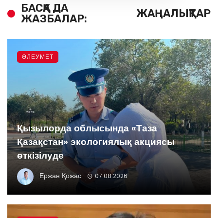
БАСҚА ДА
ЖАҢАЛЫҚТАР
ЖАЗБАЛАР:
ӘЛЕУМЕТ
Қызылорда облысында «Таза
Қазақстан» экологиялық акциясы
өткізілуде
Ержан Қожас
07.08.2026