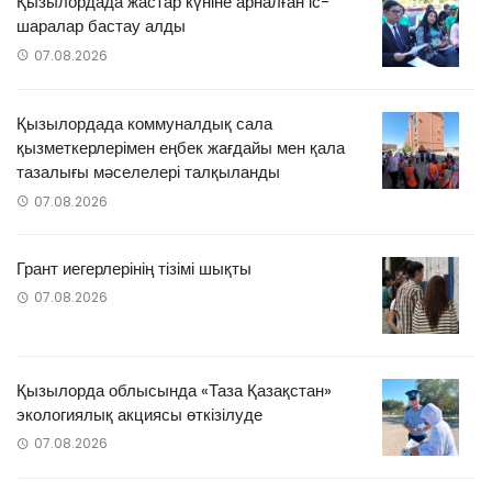
Қызылордада жастар күніне арналған іс-
шаралар бастау алды
07.08.2026
Қызылордада коммуналдық сала
қызметкерлерімен еңбек жағдайы мен қала
тазалығы мәселелері талқыланды
07.08.2026
Грант иегерлерінің тізімі шықты
07.08.2026
Қызылорда облысында «Таза Қазақстан»
экологиялық акциясы өткізілуде
07.08.2026