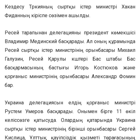
Кездесу Түркияның сыртқы істер министрі Хакан
Фиданның кіріспе сөзімен ашылды.
Ресей тарапынан делегацияны президент көмекшісі
Владимир Мединский басқарады. Ал оның құрамында
Ресей сыртқы істер министрінің орынбасары Михаил
Галузин, Ресей Қарулы күштері Бас штабы Бас
басқармасының бастығы Игорь Костюков және
қорғаныс министрінің орынбасары Александр Фомин
бар.
Украина делегациясын елдің қорғаныс министрі
Рустем Умеров басқарады. Онымен бірге 11 өкіл
келіссөзге қатысуда. Олардың қатарында Украина
сыртқы істер министрінің бірінші орынбасары Сергей
Кислица, Ұлттық қауіпсіздік қызметі төрағасының