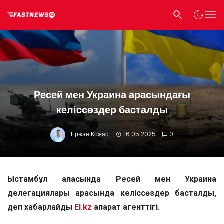
Ресей мен Украина арасындағы
келіссөздер басталды
Ержан Қожас
16.05.2025
0
Ыстамбұл қаласында Ресей мен Украина
делегациялары арасында келіссөздер басталды,
деп хабарлайды
El.kz
ақпарат агенттігі.