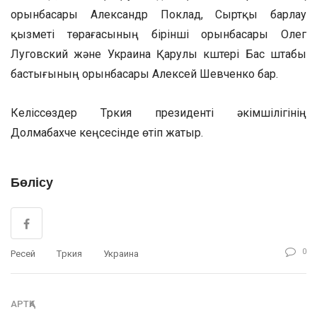
орынбасары Александр Поклад, Сыртқы барлау
қызметі төрағасының бірінші орынбасары Олег
Луговский және Украина Қарулы күштері Бас штабы
бастығының орынбасары Алексей Шевченко бар.
Келіссөздер Түркия президенті әкімшілігінің
Долмабахче кеңсесінде өтіп жатыр.
Бөлісу
0
Ресей
Түркия
Украина
АРТҚА