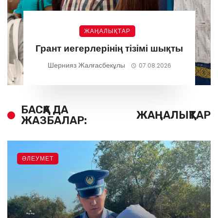
ЖАҢАЛЫҚТАР
Грант иегерлерінің тізімі шықты
Шернияз Жалғасбекұлы
07.08.2026
БАСҚА ДА
ЖАҢАЛЫҚТАР
ЖАЗБАЛАР:
ӘЛЕУМЕТ