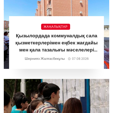
ЖАҢАЛЫҚТАР
Қызылордада коммуналдық сала
қызметкерлерімен еңбек жағдайы
мен қала тазалығы мәселелері
талқыланды
Шернияз Жалғасбекұлы
07.08.2026