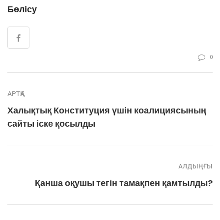
Бөлісу
0
АРТҚА
Халықтық Конституция үшін коалициясының
сайты іске қосылды
АЛДЫҢҒЫ
Қанша оқушы тегін тамақпен қамтылды?