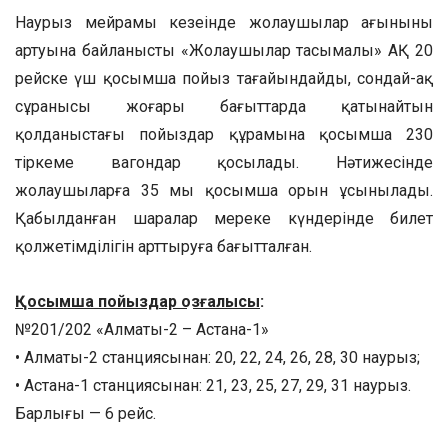
Наурыз мейрамы кезеңінде жолаушылар ағынының
артуына байланысты «Жолаушылар тасымалы» АҚ 20
рейске үш қосымша пойыз тағайындайды, сондай-ақ
сұранысы жоғары бағыттарда қатынайтын
қолданыстағы пойыздар құрамына қосымша 230
тіркеме вагондар қосылады. Нәтижесінде
жолаушыларға 35 мың қосымша орын ұсынылады.
Қабылданған шаралар мереке күндерінде билет
қолжетімділігін арттыруға бағытталған.
Қосымша пойыздар қозғалысы
:
№201/202 «Алматы-2 – Астана-1»
• Алматы-2 станциясынан: 20, 22, 24, 26, 28, 30 наурыз;
• Астана-1 станциясынан: 21, 23, 25, 27, 29, 31 наурыз.
Барлығы — 6 рейс.