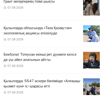
Грант иегерлерінің тізімі шықты
07.08.2026
Қызылорда облысында «Таза Қазақстан»
экологиялық акциясы өткізілуде
07.08.2026
Бекболат Тілеухан екінші рет дүниеге келсе
де үш әйел алатынын айтты
07.08.2026
Қызылорда: 5547 әскери бөлімінде «Алғашқы
қызмет күні» іс-шарасы өтті
07.08.2026