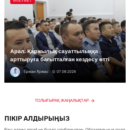
ӘЛЕУМЕТ
Арал: Қаржылық сауаттылыққа
арттыруға бағытталған кездесу өтті
Ержан Қожас
07.08.2026
ТОЛЫҒЫРАҚ ЖАҢАЛЫҚТАР
ПІКІР ҚАЛДЫРЫҢЫЗ
Ваш адрес email не будет опубликован.
Обязательные поля