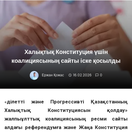
Халықтық Конституция үшін
коалициясының сайты іске қосылды
Ержан Қожас
16.02.2026
0
«
Әділетті және Прогрессивті Қазақстанның
Халықтық Конституциясын қолдау»
жалпыұлттық коалициясының ресми сайты
алдағы референдумға және Жаңа Конституция