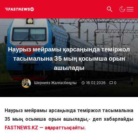
Наурыз мейрамы қарсаңында теміржол
тасымалына 35 мың қосымша орын
ашылады
Шернияз Жалғасбекұлы
16.02.2026
0
Наурыз мейрамы қарсаңында теміржол тасымалына
35 мың қосымша орын ашылады,- деп хабарлайды
FASTNEWS.KZ — ақпараттық сайты.