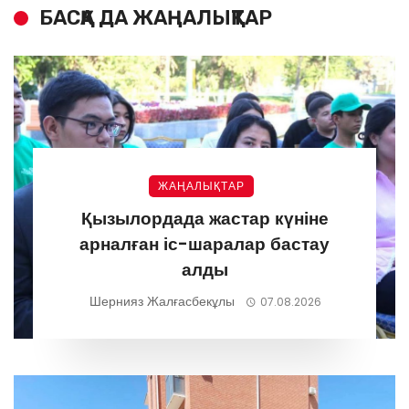
БАСҚА ДА ЖАҢАЛЫҚТАР
ЖАҢАЛЫҚТАР
Қызылордада жастар күніне
арналған іс-шаралар бастау
алды
Шернияз Жалғасбекұлы
07.08.2026