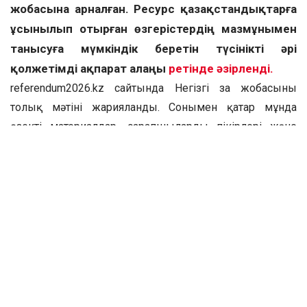
жобасына арналған. Ресурс қазақстандықтарға
ұсынылып отырған өзгерістердің мазмұнымен
танысуға мүмкіндік беретін түсінікті әрі
қолжетімді ақпарат алаңы
ретінде әзірленді.
referendum2026.kz сайтында Негізгі заң жобасының
толық мәтіні жарияланды. Сонымен қатар мұнда
өзекті материалдар, сарапшылардың пікірлері және
Коалицияның өңірлердегі жұмысына қатысты
жаңалықтар тұрақты түрде жарияланып отырады.
Платформаның құрылымы пайдаланушыларға ондағы
мәліметтерді оңай бағдарлап, алдағы дауыс беруге
қатысты сұрақтарына жауап табуға ыңғайлы етіп
жасалған.
Ақпаратты қабылдаудың қолайлылығына айрықша