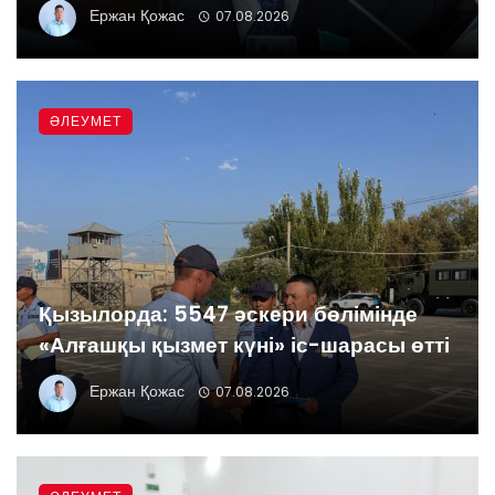
Ержан Қожас
07.08.2026
ӘЛЕУМЕТ
Қызылорда: 5547 әскери бөлімінде
«Алғашқы қызмет күні» іс-шарасы өтті
Ержан Қожас
07.08.2026