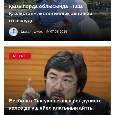
Қызылорда облысында «Таза
Қазақстан» экологиялық акциясы
өткізілуде
Ержан Қожас
07.08.2026
ӘЛЕУМЕТ
Бекболат Тілеухан екінші рет дүниеге
келсе де үш әйел алатынын айтты