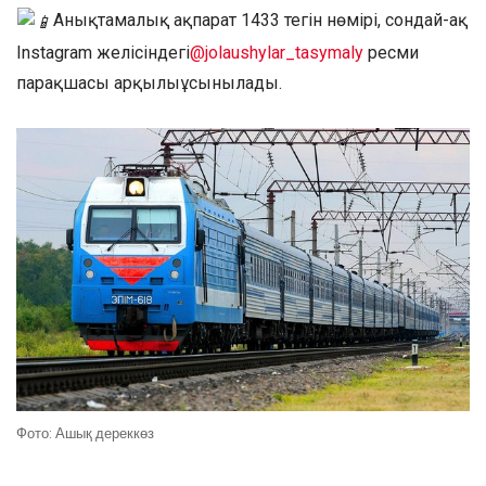
Анықтамалық ақпарат 1433 тегін нөмірі, сондай-ақ
Instagram желісіндегі
@jolaushylar_tasymaly
ресми
парақшасы арқылыұсынылады.
Фото: Ашық дереккөз