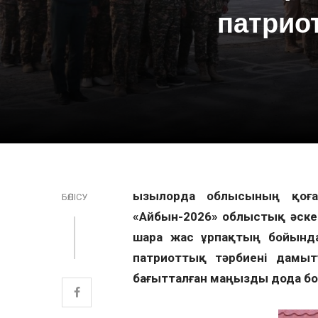
патрио
Қызылорда облысының қоғ
БӨЛІСУ
«Айбын-2026» облыстық әскер
шара жас ұрпақтың бойында 
патриоттық тәрбиені дамыту
бағытталған маңызды дода б