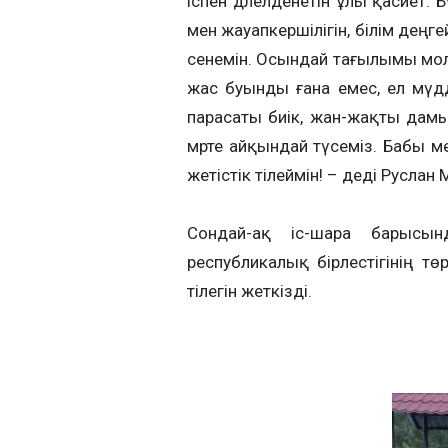
іспен дәлелденетін ұлы қасиет. 
мен жауапкершілігін, білім дең
сенемін. Осындай тағылымы мол
жас буынды ғана емес, ел мүдд
парасаты биік, жан-жақты дамы
мәрте айқындай түсеміз. Бабы м
жетістік тілеймін! – деді Руслан
Сондай-ақ іс-шара барысын
республикалық бірлестігінің тө
тілегін жеткізді.