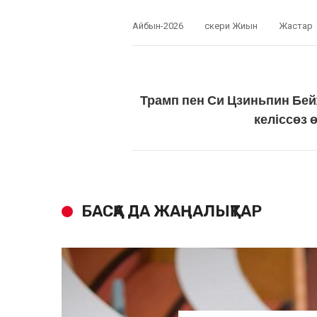
Айбын-2026
Әскери Жиын
Жастар
Трамп пен Си Цзиньпин Бей
келіссөз ө
БАСҚА ДА ЖАҢАЛЫҚТАР