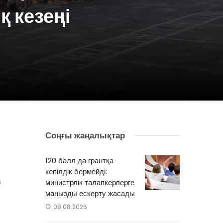
 кезеңі
Соңғы жаңалықтар
н
-
120 балл да грантқа
-
кепілдік бермейді:
а
министрлік талапкерлерге
маңызды ескерту жасады
08.08.2026