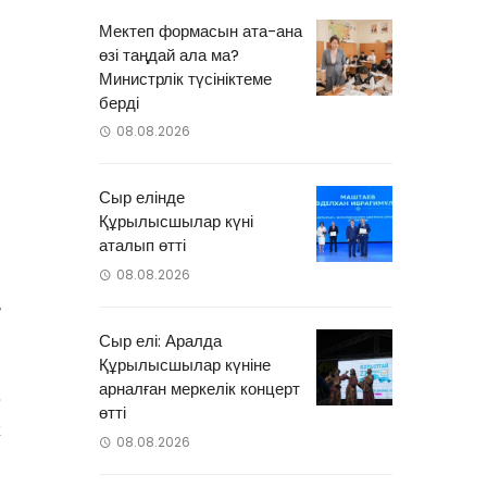
Мектеп формасын ата-ана
өзі таңдай ала ма?
Министрлік түсініктеме
берді
08.08.2026
Сыр елінде
Құрылысшылар күні
аталып өтті
І
08.08.2026
,
Сыр елі: Аралда
Құрылысшылар күніне
арналған меркелік концерт
»
өтті
к
08.08.2026