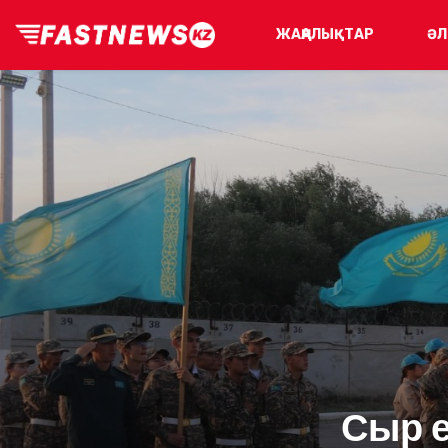
ЖАҢАЛЫҚТАР
ӘЛ
Сыр е