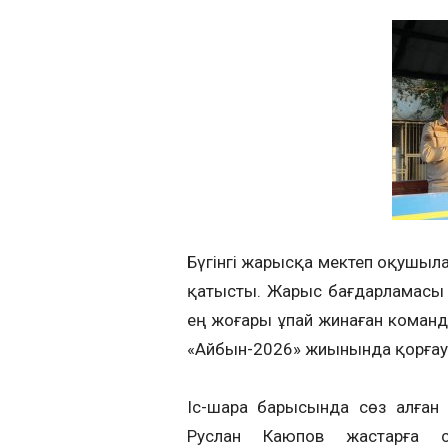
Бүгінгі жарысқа мектеп оқушыл
қатысты. Жарыс бағдарламасы 
ең жоғары ұпай жинаған команд
«Айбын-2026» жиынында қорғауғ
Іс-шара барысында сөз алға
Руслан Каюпов жастарға сәт