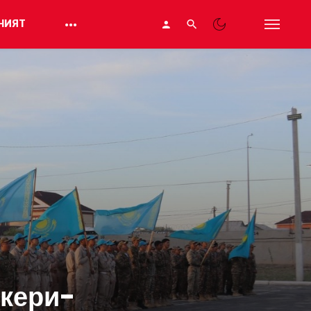
НИЯТ
скери-