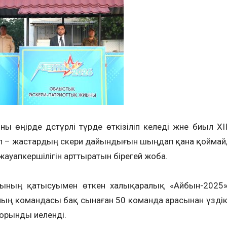
ы өңірде дәстүрлі түрде өткізіліп келеді және биыл ХІ
л – жастардың әскери дайындығын шыңдап қана қоймай
жауапкершілігін арттыратын бірегей жоба.
ның қатысуымен өткен халықаралық «Айбын-2025
ң командасы бақ сынаған 50 команда арасынан үзді
V орынды иеленді.