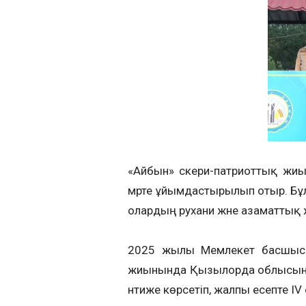
«Айбын» әскери-патриоттық жиын
мәрте ұйымдастырылып отыр. Бұ
олардың рухани және азаматтық 
2025 жылы Мемлекет басшысы
жиынында Қызылорда облысыны
нәтиже көрсетіп, жалпы есепте I