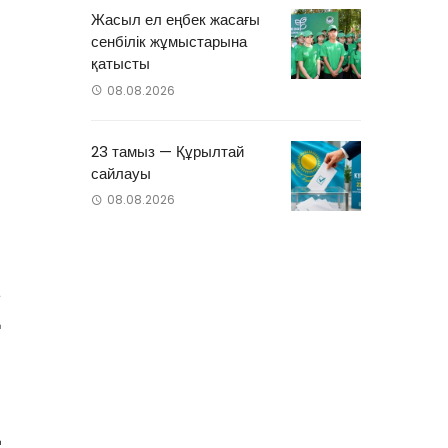
Жасыл ел еңбек жасағы
сенбілік жұмыстарына
қатысты
08.08.2026
23 тамыз — Құрылтай
сайлауы
08.08.2026
з
а
қ
ы
ң