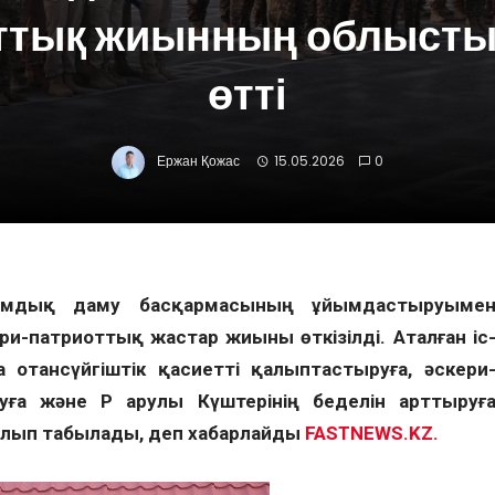
ттық жиынның облыстық
өтті
Ержан Қожас
15.05.2026
0
амдық даму басқармасының ұйымдастыруыме
и-патриоттық жастар жиыны өткізілді. Аталған іс
отансүйгіштік қасиетті қалыптастыруға, әскери
ға және ҚР Қарулы Күштерінің беделін арттыруғ
олып табылады, деп хабарлайды
FASTNEWS.KZ.