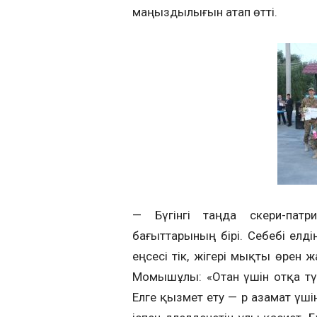
маңыздылығын атап өтті.
— Бүгінгі таңда әскери-па
бағыттарының бірі. Себебі елдің
еңсесі тік, жігері мықты өрен
Момышұлы: «Отан үшін отқа түс 
Елге қызмет ету — әр азамат үш