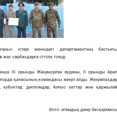
ныс істері жөніндегі департаментінің бастығы
ас сарбаздарға сәттілік тіледі.
ша III орынды Жаңақорған ауданы, II орынды Ара
ылорда қаласының командасы жеңіп алды. Жеңімпазда
, кубоктар, дипломдар, Алғыс хаттар және қаржыла
Фото: Қоғамдық даму басқармас