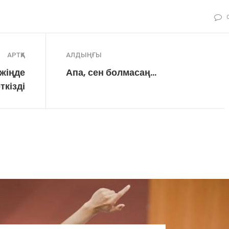
АРТҚА
АЛДЫҢҒЫ
жіңде
Апа, сен болмасаң…
ткізді