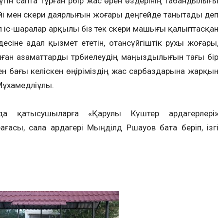
Бүгін сапта тұрған әрбір жас өрен өздерінің табандылығ
гейі мен әскери даярлығын жоғары деңгейде танытады де
 іс-шаралар арқылы біз тек әскери машығы қалыптасқа
есіне адал қызмет ететін, отансүйгіштік рухы жоғары
ған азаматтарды тәрбиелеудің маңыздылығын тағы бі
ен бағы келіскен өңіріміздің жас сарбаздарына жарқы
 Мұхамедәліұлы.
да қатысушыларға «Қарулы Күштер ардагерлері
рағасы, сала ардагері Мыңділдә Ршауов бата беріп, ізг