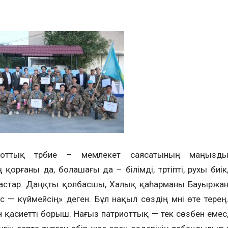
триоттық тәрбие – мемлекет саясатының маңызд
 қорғаны да, болашағы да – білімді, тәртіпті, рухы биік
 жастар. Даңқты қолбасшы, Халық қаһарманы Бауыржа
— күймейсің» деген. Бұл нақыл сөздің мәні өте терең
ін қасиетті борыш. Нағыз патриоттық — тек сөзбен емес