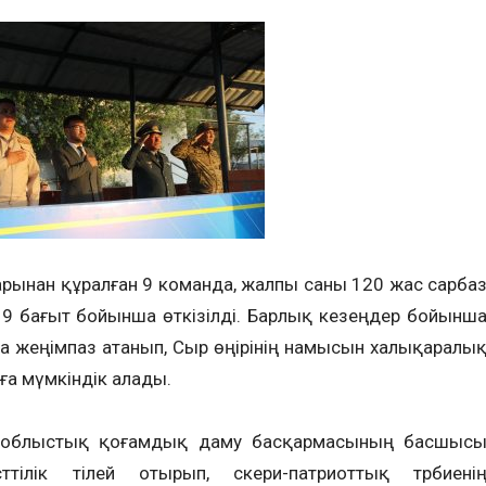
арынан құралған 9 команда, жалпы саны 120 жас сарба
9 бағыт бойынша өткізілді. Барлық кезеңдер бойынш
а жеңімпаз атанып, Сыр өңірінің намысын халықаралы
а мүмкіндік алады.
н облыстық қоғамдық даму басқармасының басшыс
тілік тілей отырып, әскери-патриоттық тәрбиені