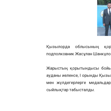
Қызылорда облысының қорға
подполковник Жасұлан Шанкұлов ж
Жарыстың қорытындысы бойын
ауданы иеленсе, I орынды Қыз
мен жүлдегерлерге медальдар
сыйлықтар табысталды.