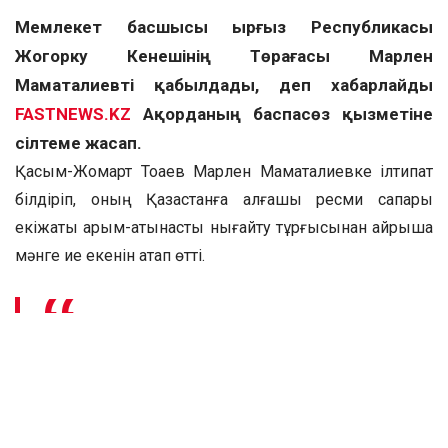
Мемлекет басшысы Қырғыз Республикасы
Жогорку Кенешінің Төрағасы Марлен
Маматалиевті қабылдады, деп хабарлайды
FASTNEWS.KZ
Ақорданың баспасөз қызметіне
сілтеме жасап.
Қасым-Жомарт Тоқаев Марлен Маматалиевке ілтипат
білдіріп, оның Қазақстанға алғашқы ресми сапары
екіжақты қарым-қатынасты нығайту тұрғысынан айрықша
мәнге ие екенін атап өтті.
– Елімізге арнайы келгеніңізге
қуаныштымыз. Сапарыңыз өте маңызды.
Бұл екі ел арасындағы ынтымақтастыққа
тың серпін береді деп сенемін. Елдеріміз