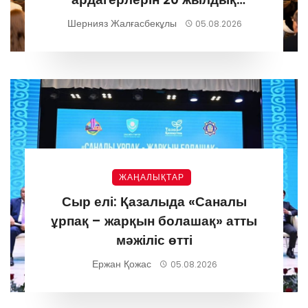
мерейтоймен құттықтады
Шернияз Жалғасбекұлы
05.08.2026
ЖАҢАЛЫҚТАР
Сыр елі: Қазалыда «Саналы
ұрпақ – жарқын болашақ» атты
мәжіліс өтті
Ержан Қожас
05.08.2026