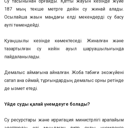
Су тасқынынан қорғайды. Қатты жауын кезінде жүйе
187 мың текше метрге дейін су жинай алады.
Осылайша жақын маңдағы елді мекендерді су басу
қаупі төмендейді.
Қуаңшылық кезінде көмектеседі. Жиналған және
тазартылған су кейін ауыл шаруашылығында
пайдаланылады.
Демалыс аймағына айналған. Жоба табиғи экожүйені
сақтап қана қоймай, тұрғындардың демалыс орны ретінде
де қызмет етеді.
Үйде суды қалай үнемдеуге болады?
Су ресурстары және ирригация министрлігі қарапайым
әдеттердің өзі мыңдаған литр суды үнемдеуге