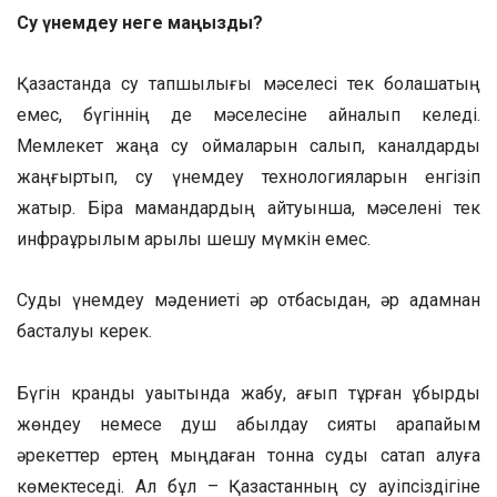
Су үнемдеу неге маңызды?
Қазақстанда су тапшылығы мәселесі тек болашақтың
емес, бүгіннің де мәселесіне айналып келеді.
Мемлекет жаңа су қоймаларын салып, каналдарды
жаңғыртып, су үнемдеу технологияларын енгізіп
жатыр. Бірақ мамандардың айтуынша, мәселені тек
инфрақұрылым арқылы шешу мүмкін емес.
Суды үнемдеу мәдениеті әр отбасыдан, әр адамнан
басталуы керек.
Бүгін кранды уақытында жабу, ағып тұрған құбырды
жөндеу немесе душ қабылдау сияқты қарапайым
әрекеттер ертең мыңдаған тонна суды сақтап қалуға
көмектеседі. Ал бұл – Қазақстанның су қауіпсіздігіне