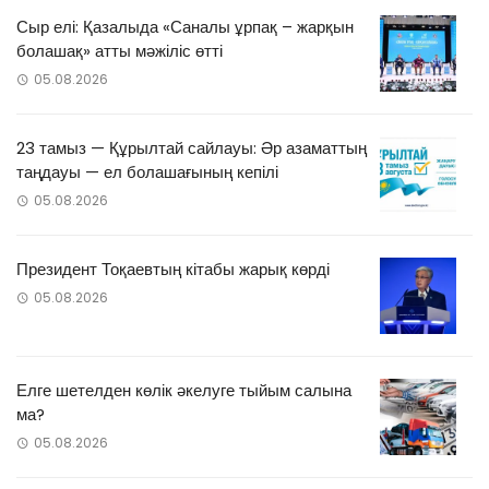
Сыр елі: Қазалыда «Саналы ұрпақ – жарқын
болашақ» атты мәжіліс өтті
05.08.2026
23 тамыз — Құрылтай сайлауы: Әр азаматтың
таңдауы — ел болашағының кепілі
05.08.2026
Президент Тоқаевтың кітабы жарық көрді
05.08.2026
Елге шетелден көлік әкелуге тыйым салына
ма?
05.08.2026