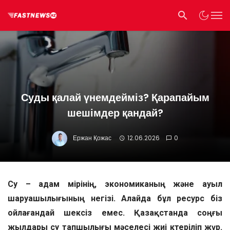
Суды қалай үнемдейміз? Қарапайым
шешімдер қандай?
Ержан Қожас
12.06.2026
0
Су – адам өмірінің, экономиканың және ауыл
шаруашылығының негізі. Алайда бұл ресурс біз
ойлағандай шексіз емес. Қазақстанда соңғы
жылдары су тапшылығы мәселесі жиі көтеріліп жүр.