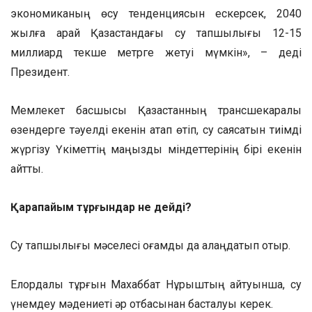
экономиканың өсу тенденциясын ескерсек, 2040
жылға қарай Қазақстандағы су тапшылығы 12-15
миллиард текше метрге жетуі мүмкін», – деді
Президент.
Мемлекет басшысы Қазақстанның трансшекаралық
өзендерге тәуелді екенін атап өтіп, су саясатын тиімді
жүргізу Үкіметтің маңызды міндеттерінің бірі екенін
айтты.
Қарапайым тұрғындар не дейді?
Су тапшылығы мәселесі қоғамды да алаңдатып отыр.
Елордалық тұрғын Махаббат Нұрыштың айтуынша, су
үнемдеу мәдениеті әр отбасынан басталуы керек.