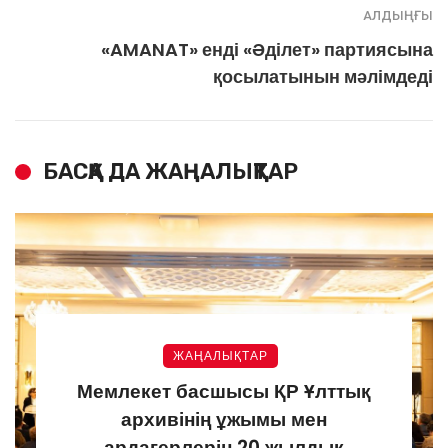
АЛДЫҢҒЫ
«AMANAT» енді «Әділет» партиясына
қосылатынын мәлімдеді
БАСҚА ДА ЖАҢАЛЫҚТАР
ЖАҢАЛЫҚТАР
Мемлекет басшысы ҚР Ұлттық
архивінің ұжымы мен
ардагерлерін 20 жылдық