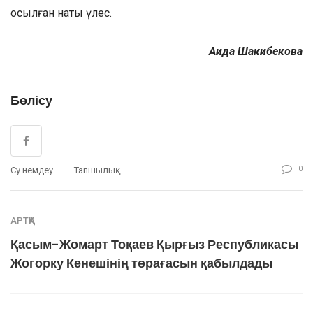
қосылған нақты үлес.
Аида Шакибекова
Бөлісу
0
Су Үнемдеу
Тапшылық
АРТҚА
Қасым-Жомарт Тоқаев Қырғыз Республикасы
Жогорку Кенешінің төрағасын қабылдады