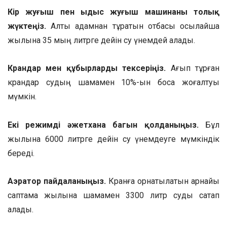
Кір жуғыш пен ыдыс жуғыш машинаны толық
жүктеңіз.
Алты адамнан тұратын отбасы осылайша
жылына 35 мың литрге дейін су үнемдей алады.
Крандар мен құбырларды тексеріңіз.
Ағып тұрған
крандар судың шамамен 10%-ын босқа жоғалтуы
мүмкін.
Екі режимді әжетхана багын қолданыңыз.
Бұл
жылына 6000 литрге дейін су үнемдеуге мүмкіндік
береді.
Аэратор пайдаланыңыз.
Кранға орнатылатын арнайы
саптама жылына шамамен 3300 литр суды сақтап
қалады.