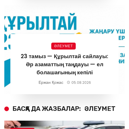
ӘЛЕУМЕТ
23 тамыз — Құрылтай сайлауы:
Әр азаматтың таңдауы — ел
болашағының кепілі
Ержан Қожас
05.08.2026
БАСҚА ДА ЖАЗБАЛАР:
ӘЛЕУМЕТ