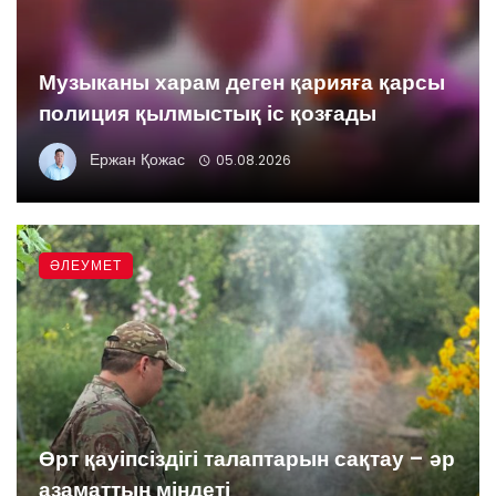
Музыканы харам деген қарияға қарсы
полиция қылмыстық іс қозғады
Ержан Қожас
05.08.2026
ӘЛЕУМЕТ
Өрт қауіпсіздігі талаптарын сақтау – әр
азаматтың міндеті