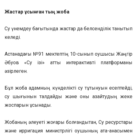
Жастар ұсынған тың жоба
Су үнемдеу бағытында жастар да белсенділік танытып
келеді.
Астанадағы №91 мектептің 10-сынып оқушысы Жәңгір
Әбуов «Су ізі» атты интерактивті платформаны
әзірлеген.
Бұл жоба адамның күнделікті су тұтынуын есептейді,
су шығынын талдайды және оны азайтудың жеке
жоспарын ұсынады.
Жобаның әлеуеті жоғары болғандықтан, Су ресурстары
және ирригация министрлігі оқушының ата-анасымен