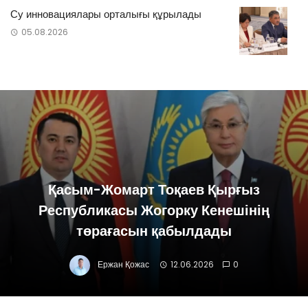
Су инновациялары орталығы құрылады
05.08.2026
Қасым-Жомарт Тоқаев Қырғыз
Республикасы Жогорку Кенешінің
төрағасын қабылдады
Ержан Қожас
12.06.2026
0