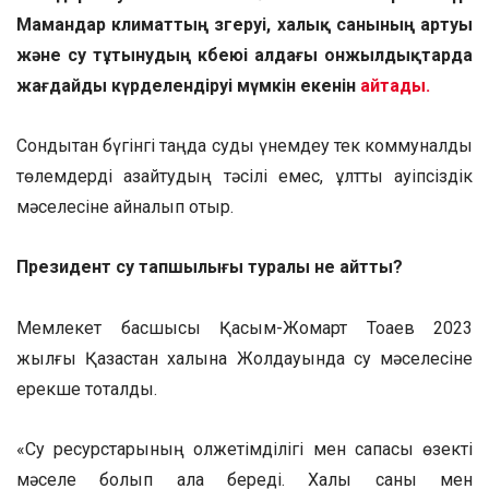
Мамандар климаттың өзгеруі, халық санының артуы
және су тұтынудың көбеюі алдағы онжылдықтарда
жағдайды күрделендіруі мүмкін екенін
айтады.
Сондықтан бүгінгі таңда суды үнемдеу тек коммуналдық
төлемдерді азайтудың тәсілі емес, ұлттық қауіпсіздік
мәселесіне айналып отыр.
Президент су тапшылығы туралы не айтты?
Мемлекет басшысы Қасым-Жомарт Тоқаев 2023
жылғы Қазақстан халқына Жолдауында су мәселесіне
ерекше тоқталды.
«Су ресурстарының қолжетімділігі мен сапасы өзекті
мәселе болып қала береді. Халық саны мен