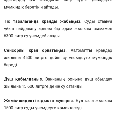
мүмкіндік беретінін айтады.
Тіс тазалағанда кранды жабыңыз.
Суды стақанға
құйып пайдалану арқылы бір адам жылына шамамен
6300 литр су үнемдей алады.
Сенсорлы кран орнатыңыз.
Автоматты крандар
жылына 4500 литрге дейін су үнемдеуге мүмкіндік
береді.
Душ қабылдаңыз.
Ваннаның орнына душ қабылдау
жылына 15 600 литрге дейін су сақтайды.
Жеміс-жидекті ыдыста жуыңыз.
Бұл тәсіл жылына
1500 литр суды үнемдеуге көмектеседі.