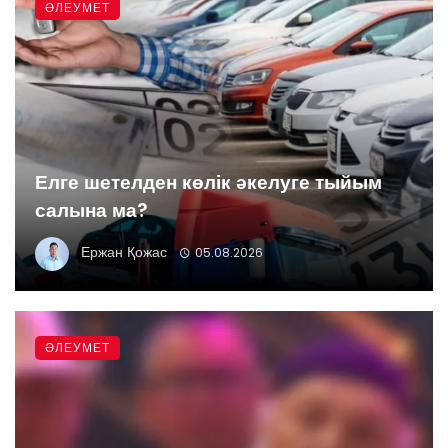
ӘЛЕУМЕТ
Елге шетелден көлік әкелуге тыйым
салына ма?
Ержан Қожас
05.08.2026
ӘЛЕУМЕТ