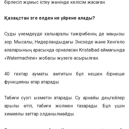
бірлесіп жұмыс істеу жөнінде келісім жасаған.
Қазақстан өзге елден не үйрене алады?
Суды үнемдеуде халықаралық тәжірибенің де маңызы
зор. Мысалы, Нидерландыдағы Энсхеде және Хенгело
қалаларының арасында орналасқан Kristalbad аймағында
«Watermachine» жобасы жүзеге асырылған.
40 гектар аумақты қамтитын бұл кешен бірнеше
функцияны қатар атқарады.
Табиғи сүзгі қызметін атқарады. Су арнайы деңгейлер
арқылы өтіп, табиғи жолмен тазарады. Бұл үшін
химиялық заттар қолданылмайды.