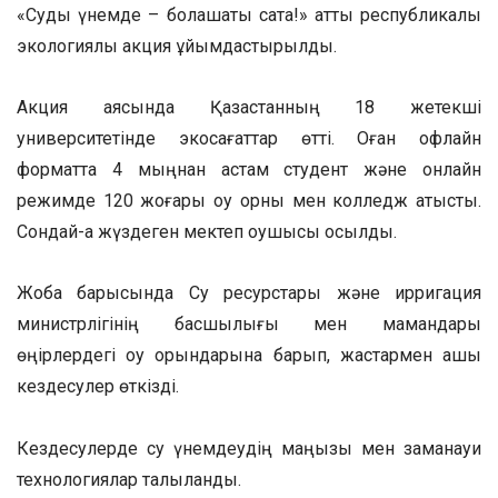
«Суды үнемде – болашақты сақта!» атты республикалық
экологиялық акция ұйымдастырылды.
Акция аясында Қазақстанның 18 жетекші
университетінде экосағаттар өтті. Оған офлайн
форматта 4 мыңнан астам студент және онлайн
режимде 120 жоғары оқу орны мен колледж қатысты.
Сондай-ақ жүздеген мектеп оқушысы қосылды.
Жоба барысында Су ресурстары және ирригация
министрлігінің басшылығы мен мамандары
өңірлердегі оқу орындарына барып, жастармен ашық
кездесулер өткізді.
Кездесулерде су үнемдеудің маңызы мен заманауи
технологиялар талқыланды.