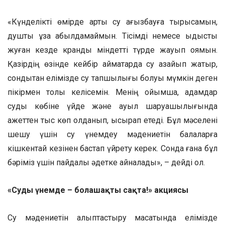
«Күнделікті өмірде артық су ағызбауға тырысамын,
душты ұзақ қабылдамаймын. Тісімді немесе ыдысты
жуған кезде кранды міндетті түрде жауып қоямын.
Қазірдің өзінде кейбір аймақтарда су азайып жатыр,
сондықтан елімізде су тапшылығы болуы мүмкін деген
пікірмен толық келісемін. Менің ойымша, адамдар
суды көбіне үйде және ауыл шаруашылығында
қажеттен тыс көп қолданып, ысырап етеді. Бұл мәселені
шешу үшін су үнемдеу мәдениетін балаларға
кішкентай кезінен бастап үйрету керек. Сонда ғана бұл
бәріміз үшін пайдалы әдетке айналады», – дейді ол.
«Суды үнемде – болашақты сақта!» акциясы
Су мәдениетін қалыптастыру мақсатында елімізде