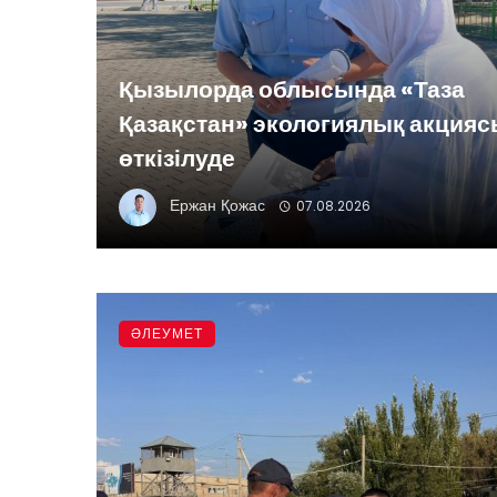
Қызылорда облысында «Таза
Қазақстан» экологиялық акция
өткізілуде
Ержан Қожас
07.08.2026
ӘЛЕУМЕТ