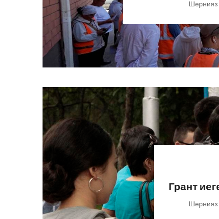
Шернияз
Грант иег
Шернияз