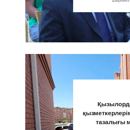
Шернияз
Қызылорд
қызметкерлерім
тазалығы 