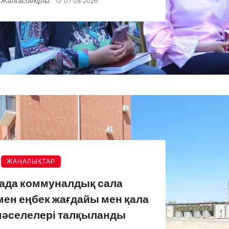
 Жалғасбекұлы
07.08.2026
ЖАҢАЛЫҚТАР
ада коммуналдық сала
ен еңбек жағдайы мен қала
мәселелері талқыланды