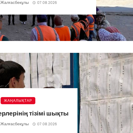
 Жалғасбекұлы
07.08.2026
ЖАҢАЛЫҚТАР
ерлерінің тізімі шықты
 Жалғасбекұлы
07.08.2026