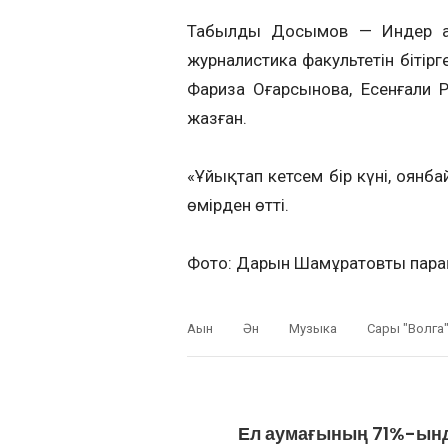
Табылды Досымов — Индер ау
журналистика факультетін бітір
Фариза Оңғарсынова, Есенғали 
жазған.
«Ұйықтап кетсем бір күні, оян
өмірден өтті.
Фото: Дарын Шамұратовтың пар
Ақын
Ән
Музыка
Сары "Волга
Ел аумағының 71%-ынд