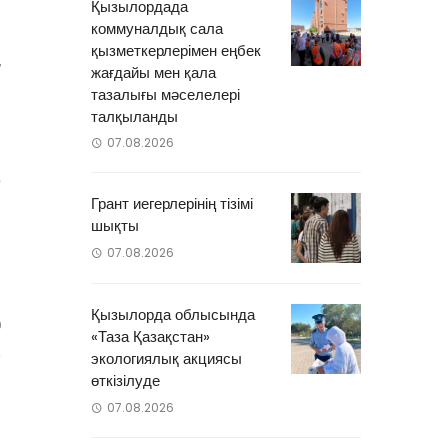
Қызылордада
коммуналдық сала
ң
қызметкерлерімен еңбек
,
жағдайы мен қала
н
тазалығы мәселелері
талқыланды
07.08.2026
а
Грант иегерлерінің тізімі
шықты
07.08.2026
Қызылорда облысында
0
«Таза Қазақстан»
экологиялық акциясы
өткізілуде
07.08.2026