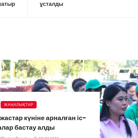
жатыр
ұсталды
ЖАҢАЛЫҚТАР
астар күніне арналған іс-
лар бастау алды