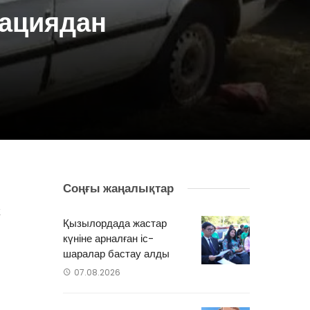
рациядан
Соңғы жаңалықтар
л
к
Қызылордада жастар
ң
күніне арналған іс-
н
шаралар бастау алды
ң
07.08.2026