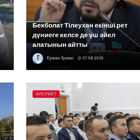
Бекболат Тілеухан екінші рет
сы
дүниеге келсе де үш әйел
алатынын айтты
Ержан Қожас
07.08.2026
ӘЛЕУМЕТ