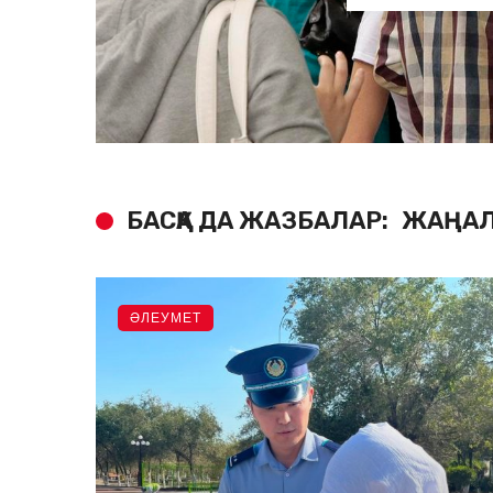
БАСҚА ДА ЖАЗБАЛАР:
ЖАҢАЛ
ӘЛЕУМЕТ