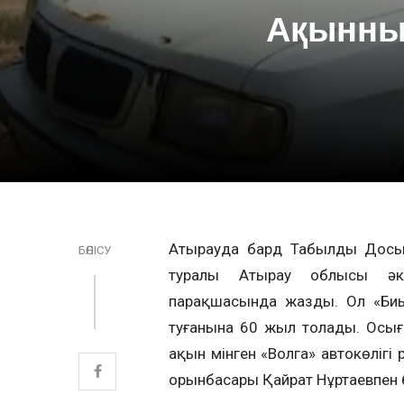
Ақынның
Атырауда бард Табылды Досымо
БӨЛІСУ
туралы Атырау облысы әкі
парақшасында жазды. Ол «Биы
туғанына 60 жыл толады. Осыға
ақын мінген «Волга» автокөлігі р
орынбасары Қайрат Нұртаевпен б