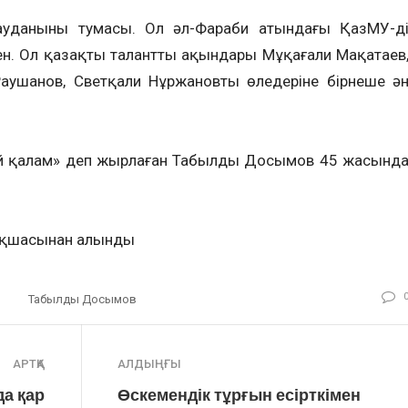
данының тумасы. Ол әл-Фараби атындағы ҚазМУ-ді
ген. Ол қазақтың талантты ақындары Мұқағали Мақатаев
Раушанов, Светқали Нұржановтың өлеңдеріне бірнеше ә
бай қалам» деп жырлаған Табылды Досымов 45 жасынд
ақшасынан алынды
"
Табылды Досымов
АРТҚА
АЛДЫҢҒЫ
а қар
Өскемендік тұрғын есірткімен