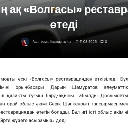
 ақ «Волгасы» рестав
өтеді
Асантемір Қаршығаұлы
11.03.2025
0
втың ескі «Волгасы» реставрациядан өткізіледі. Бұ
мінің орынбасары Дарын Шамұратов әлеуметті
л қазақтың тұңғыш бард-ақыны Табылды Досымовты
н орай облыс әкімі Серік Шәпкеновтің тапсырмасыме
еставрациядан өтетін болады. Бұл игі істі облыс әкіміні
ірге жүзеге асырамыз» деді.