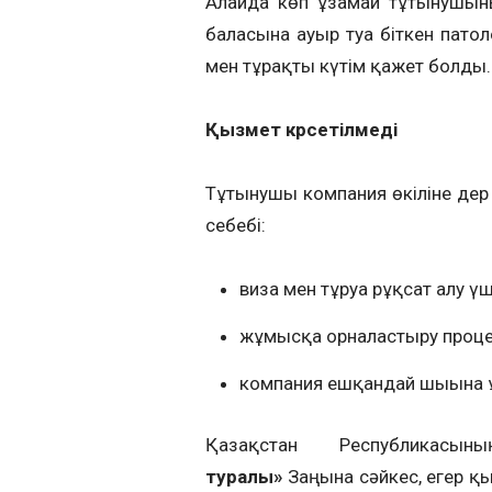
Алайда көп ұзамай тұтынушы
баласына ауыр туа біткен пато
мен тұрақты күтім қажет болды.
Қызмет көрсетілмеді
Тұтынушы компания өкіліне дер ке
себебі:
виза мен тұруға рұқсат алу ү
жұмысқа орналастыру процес
компания ешқандай шығынға 
Қазақстан Республикас
туралы»
Заңына сәйкес, егер қ