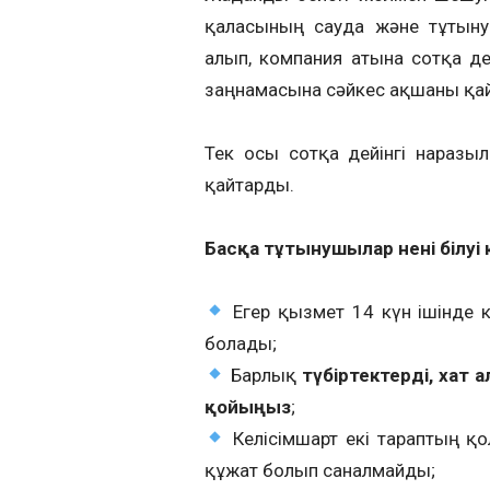
қаласының сауда және тұтыну
алып, компания атына сотқа де
заңнамасына сәйкес ақшаны қайт
Тек осы сотқа дейінгі наразыл
қайтарды.
Басқа тұтынушылар нені білуі 
Егер қызмет 14 күн ішінде к
болады;
Барлық
түбіртектерді, хат
қойыңыз
;
Келісімшарт екі тараптың қ
құжат болып саналмайды;