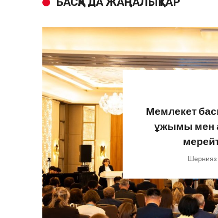
БАСҚА ДА ЖАҢАЛЫҚТАР
Мемлекет бас
ұжымы мен 
мерей
Шернияз