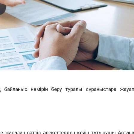
байланыс нөмірін беру туралы сұраныстарға жауа
 жасалған сәтсіз әрекеттерден кейін тұтынушы Астан