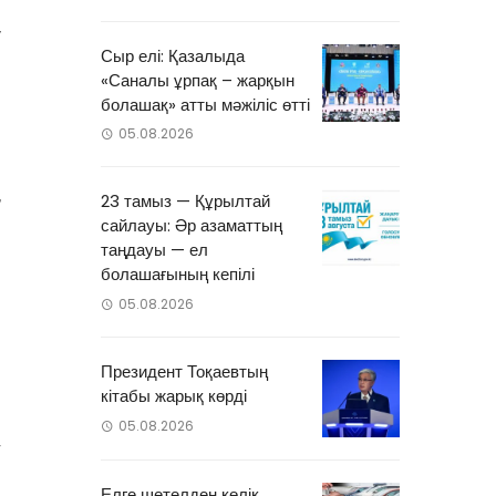
н
у
Сыр елі: Қазалыда
«Саналы ұрпақ – жарқын
болашақ» атты мәжіліс өтті
05.08.2026
,
23 тамыз — Құрылтай
сайлауы: Әр азаматтың
таңдауы — ел
болашағының кепілі
05.08.2026
Президент Тоқаевтың
кітабы жарық көрді
05.08.2026
у
н
Елге шетелден көлік