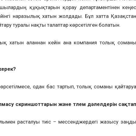
шылардың құқықтарын қорғау департаментінен кеңе
йінгі наразылық хатын жолдады. Бұл хатта Қазақста
ару туралы нақты талаптар көрсетілген болатын.
ық хатын алғаннан кейін ғана компания толық соман
керек?
өрсетілмесе, одан бас тартып, толық соманы қайтаруғ
 алмасу скриншоттарын және төлем дәлелдерін сақта
олымен расталуы тиіс – мессенджердегі жазысу заңд