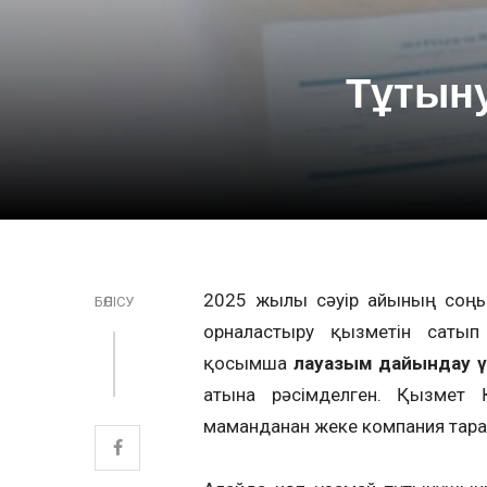
Тұтын
2025 жылғы сәуір айының соң
БӨЛІСУ
орналастыру қызметін саты
қосымша
лауазым дайындау ү
атына рәсімделген. Қызмет 
маманданған жеке компания тара