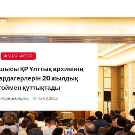
ЖАҢАЛЫҚТАР
шысы ҚР Ұлттық архивінің
ардагерлерін 20 жылдық
тоймен құттықтады
 Жалғасбекұлы
05.08.2026