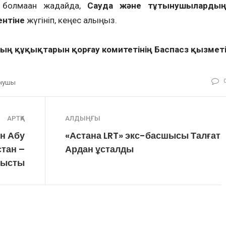
болмаған жағдайда,
Сауда және тұтынушыларды
ентіне
жүгініп, кеңес алыңыз.
ң құқықтарын қорғау комитетінің Баспасөз қызмет
нушы
АРТҚА
АЛДЫҢҒЫ
ен Абу
«Астана LRT» экс-басшысы Талғат
стан –
Ардан ұсталды
тысты