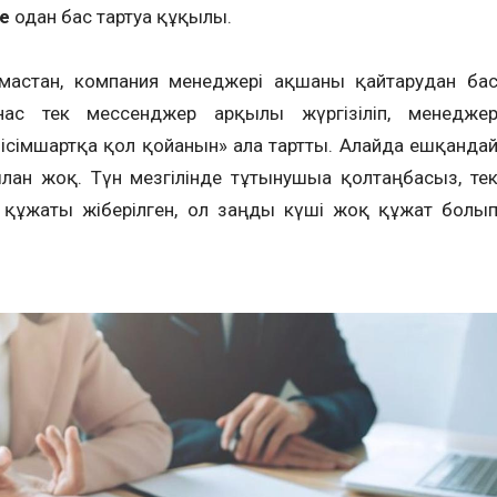
де
одан бас тартуға құқылы.
амастан, компания менеджері ақшаны қайтарудан ба
нас тек мессенджер арқылы жүргізіліп, менедже
імшартқа қол қойғанын» алға тартты. Алайда ешқанда
ған жоқ. Түн мезгілінде тұтынушыға қолтаңбасыз, те
d құжаты жіберілген, ол заңды күші жоқ құжат болы