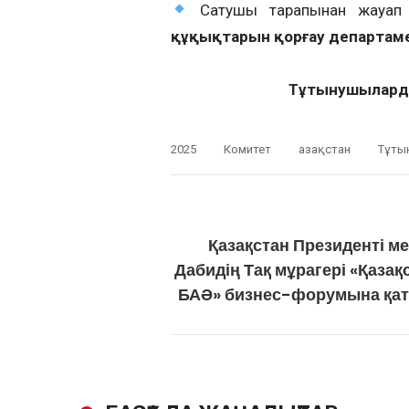
Сатушы тарапынан жауап 
құқықтарын қорғау департам
Тұтынушыларды
2025
Комитет
Қазақстан
Тұты
Қазақстан Президенті м
Дабидің Тақ мұрагері «Қазақ
БАӘ» бизнес-форумына қа