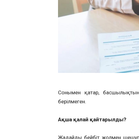
Сонымен қатар, басшылықтың 
берілмеген.
Ақша қалай қайтарылды?
Жағдайды бейбіт жолмен шешуге