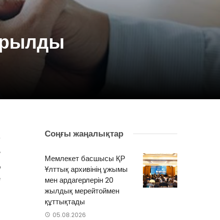
арылды
Соңғы жаңалықтар
а
,
Мемлекет басшысы ҚР
ң
Ұлттық архивінің ұжымы
е
мен ардагерлерін 20
жылдық мерейтоймен
құттықтады
05.08.2026