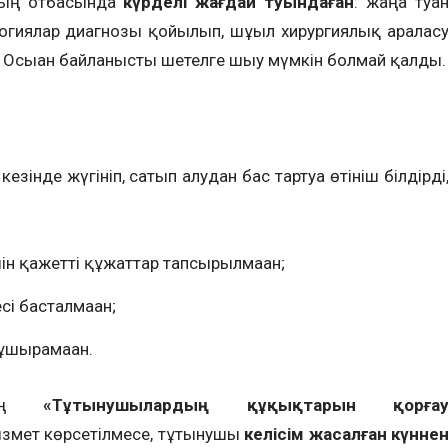
ның отбасында
күрделі жағдай туындаған
: жаңа туға
логиялар диагнозы қойылып, шұғыл хирургиялық аралас
 Осыған байланысты шетелге шығу мүмкін болмай қалды.
зінде жүгініп, сатып алудан бас тартуға өтініш білдірді
шін қажетті құжаттар тапсырылмаған;
і басталмаған;
ұшырамаған.
ының
«Тұтынушылардың құқықтарын қорға
ызмет көрсетілмесе, тұтынушы
келісім жасалған күнне