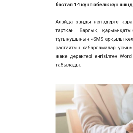
бастап 14 күнтізбелік күн ішін
Алайда заңды негіздерге қар
тартқан. Барлық қарым-қаты
тұтынушының «SMS арқылы келіс
растайтын хабарламалар ұсыныл
жеке деректері енгізілген Wor
табылады.