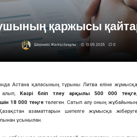
ушының қаржысы қайт
Шернияз Жалғасбекұлы
13.05.2025
0
ында Астана қаласының тұрғыны Литва еліне жұмысқ
п алып,
Kaspi бөліп төлеу арқылы 500 000 теңге
шін 18 000 теңге
төлеген. Сатып алу оның жұбайыны
Қазақстан азаматтарын шетелге жұмысқа жіберуг
пынан ұсынылған.