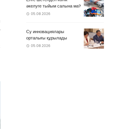
әкелуге тыйым салына ма?
05.08.2026
с
р
Су инновациялары
й
орталығы құрылады
к
05.08.2026
п