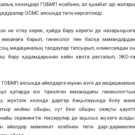
калық кезеңдері ГОБМП есебінен, ал қымбат әрі жоғар
цедуралар ОСМС аясында тегін көрсетіледі.
ін не істеу керек, қайда бару керегін де назарыңызғ
н емханаға барып, гинеколог пен басқа мамандарда
н соң, медициналық талдаулар тапсырып, комиссиядан о
ніш беру қадамдарынан кейін квота расталып, ЭКО-ғ
пен ГОБМП аясында әйелдерге мұнан өзге де медициналы
 Бұл қатарда өзі тіркелген емханадағы гинекологты
у, жүктілік кезінде дәрігер бақылауында болу жән
атыр мойны обыры, сүт безі обыры сияқты қауіпт
рнайы скринингтік тексерулер де ақысыз жүзеге асады
ан әйелдер мемлекет есебінен тегін дәрі-дәрмекпе