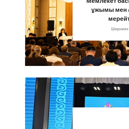
Мемлекет бас
ұжымы мен 
мерей
Шернияз