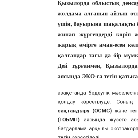
Қызылорда облыстық денсау
жолдама алғанын айтып о
үшін, бауырына шақалақты ба
жинап жүргендерді көріп ж
жарық өмірге аман-есен кел
қалғандар тағы да бір мүм
Дей тұрғанмен, Қызылор
аясында ЭКО-ға тегін қатыса
Қазақстанда бедеулік мәселесі
қолдау көрсетілуде. Соның
сақтандыру (ОСМС)
және
те
(ГОБМП)
аясында жүзеге ас
бағдарлама арқылы экстракор
тегін
көрсетіледі.