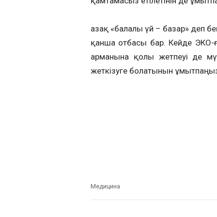
қамтамасыз етілетінін де ұмытпа
Қазақ «балалы үй – базар» деп б
қанша отбасы бар. Кейде ЭКО-ғ
арманына қолы жетпеуі де мү
жеткізуге болатынын ұмытпаңыз
Медицина