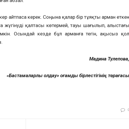
ған абзал.
екер айтпаса керек. Соңына қалар бір тұяқты арман етке
а жүгінуді қалтасы көтермей, тауы шағылып, алыстағ
мкін. Осындай кезде бұл арманға тегін, ақысыз қо
.
Мадина Тулепова
«Бастамаларлы қолдау» қоғамдық бірлестігінің төрағас