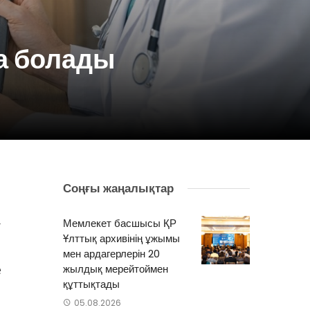
ға болады
Соңғы жаңалықтар
»
Мемлекет басшысы ҚР
Ұлттық архивінің ұжымы
.
мен ардагерлерін 20
е
жылдық мерейтоймен
құттықтады
.
05.08.2026