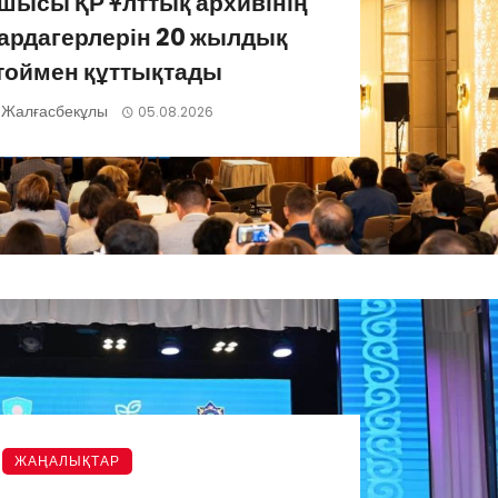
шысы ҚР Ұлттық архивінің
ардагерлерін 20 жылдық
тоймен құттықтады
 Жалғасбекұлы
05.08.2026
ЖАҢАЛЫҚТАР