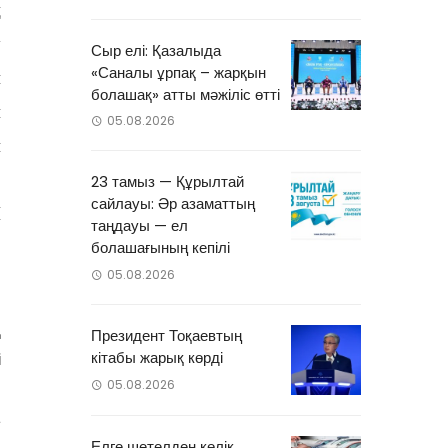
ң
у
Сыр елі: Қазалыда
«Саналы ұрпақ – жарқын
н
болашақ» атты мәжіліс өтті
н
05.08.2026
й
.
23 тамыз — Құрылтай
сайлауы: Әр азаматтың
П
таңдауы — ел
болашағының кепілі
05.08.2026
і
қ
Президент Тоқаевтың
кітабы жарық көрді
і
05.08.2026
л
а
Елге шетелден көлік