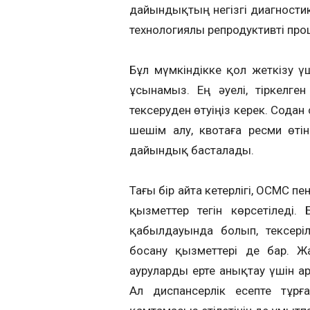
дайындықтың негізгі диагности
технологиялы репродуктивті про
Бұл мүмкіндікке қол жеткізу үш
ұсынамыз. Ең әуелі, тіркелге
тексеруден өтуіңіз керек. Сода
шешім алу, квотаға ресми өті
дайындық басталады.
Тағы бір айта кетерлігі, ОСМС 
қызметтер тегін көрсетіледі.
қабылдауында болып, тексеріл
босану қызметтері де бар. Ж
ауруларды ерте анықтау үшін а
Ал диспансерлік есепте тұрғ