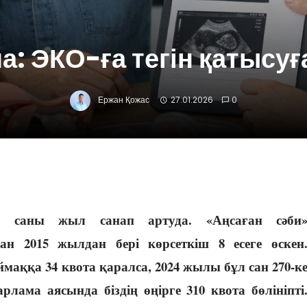
: ЭКО-ға тегін қатысу
Ержан Қожас
27.01.2026
0
ер саны жыл санап артуда. «Аңсаған сәби
ан 2015 жылдан бері көрсеткіш 8 есеге өскен
маққа 34 квота қаралса, 2024 жылы бұл сан 270-к
лама аясында біздің өңірге 310 квота бөлініпті