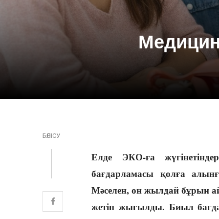
Медицина
БӨЛІСУ
Елде ЭКО-ға жүгінетінд
бағдарламасы қолға алынғ
Мәселен, он жылдай бұрын ай
жетіп жығылды. Биыл бағдар