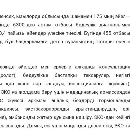
йенсек, Қызылорда облысында шамамен 175 мың әйел 
шінде 6300-ден астам отбасы бедеулік диагнозыме
60,4 пайызы әйелдер үлесіне тиесілі. Бүгінде 455 отбас
р, бұл бағдарламаға деген сұраныстың жоғары екені
ерінде әйелдер мен ерлерге алғашқы консультаци
ндролог), бедеулікке бастапқы тексерулер, негізг
ы қан және зәр талдауы, инфекцияларға скрининг)
, ЭКО-ға жолдама беру үшін медициналық комиссияда
МС жүйесі арқылы аналық бездерді гормональд
нкциясы, экстракорпоралды ұрықтандырудың өзі
ия), эмбрионды жатыр қуысына көшіру, ЭКО-дан кейінг
ырылады. Демек, сіз үшін маңызды дерек осы, ЭКО-ғ