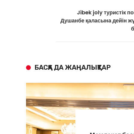
Jibek joly туристік 
Душанбе қаласына дейін жү
БАСҚА ДА ЖАҢАЛЫҚТАР