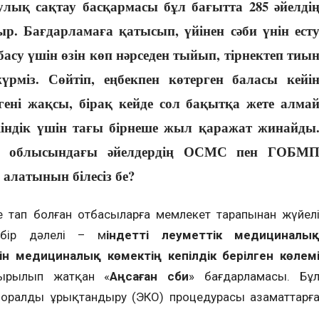
лық сақтау басқармасы бұл бағытта 285 әйелді
тыр.
Бағдарламаға қатысып, үйінен сәби үнін ест
су үшін өзін көп нәрседен тыйып, тірнектеп тиы
үрміз. Сөйтіп, еңбекпен көтерген баласы кейі
гені жақсы, бірақ кейде сол бақытқа жете алма
кіндік үшін тағы бірнеше жыл қаражат жинайды
да облысындағы әйелдердің ОСМС пен ГОБМ
 алатынын білесіз бе?
не тап болған отбасыларға мемлекет тарапынан жүйел
 бір дәлелі – м
індетті әлеуметтік медициналы
гін медициналық көмектің кепілдік берілген көлем
ырылып жатқан «
Аңсаған сәби
» бағдарламасы. Бұ
поралды ұрықтандыру (ЭКО) процедурасы азаматтарғ