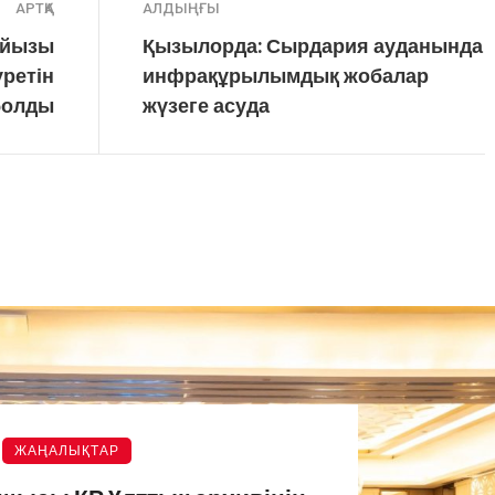
АРТҚА
АЛДЫҢҒЫ
пойызы
Қызылорда: Сырдария ауданында
ретін
инфрақұрылымдық жобалар
болды
жүзеге асуда
ЖАҢАЛЫҚТАР