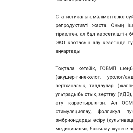
Статистикалық мәліметтерке сү
репродуктивті жаста. Оның і
тіркелген, ал бұл көрсеткіштің 
ЭКО квотасын алу кезегінде тұ
аңғартады.
Тоқтала кетейік, ГОБМП шеңб
(акушер-гинеколог, уролог/а
зертханалық талдаулар (жалп
ультрадыбыстық зерттеу (УДЗ)
өту қарастырылған. Ал ОС
стимуляциялау, фолликул пу
эмбриондарды өсіру (культивац
медициналық бақылау жүзеге ас