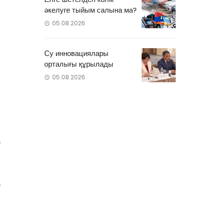
әкелуге тыйым салына ма?
05.08.2026
–
н
Су инновациялары
ы
орталығы құрылады
н
05.08.2026
я
і
,
н
ы
,
і
а