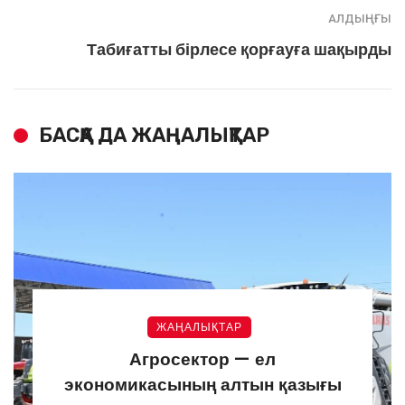
АЛДЫҢҒЫ
Табиғатты бірлесе қорғауға шақырды
БАСҚА ДА ЖАҢАЛЫҚТАР
ЖАҢАЛЫҚТАР
Агросектор — ел
экономикасының алтын қазығы