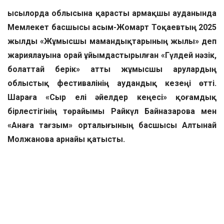
Қысылорда облысына қарасты Қармақшы ауданында
Мемлекет басшысы Қасым-Жомарт Тоқаевтың 2025
жылды «Жұмысшы мамандықтарының жылы» деп
жариялауына орай ұйымдастырылған «Гүлдей нәзік,
болаттай берік» атты жұмысшы арулардың
облыстық фестивалінің аудандық кезеңі өтті.
Шараға «Сыр елі әйелдер кеңесі» қоғамдық
бірлестігінің төрайымы Райкүл Байназарова мен
«Анаға тағзым» орталығының басшысы Алтынай
Молжанова арнайы қатысты.