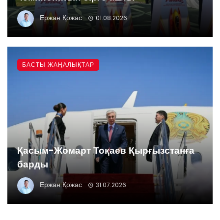
Ержан Қожас
01.08.2026
БАСТЫ ЖАҢАЛЫҚТАР
Қасым-Жомарт Тоқаев Қырғызстанға
барды
Ержан Қожас
31.07.2026