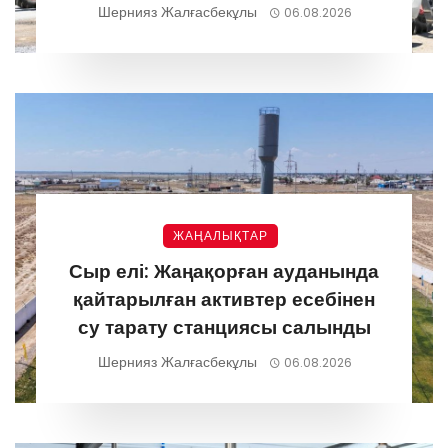
Шернияз Жалғасбекұлы
06.08.2026
ЖАҢАЛЫҚТАР
Сыр елі: Жаңақорған ауданында
қайтарылған активтер есебінен
су тарату станциясы салынды
Шернияз Жалғасбекұлы
06.08.2026