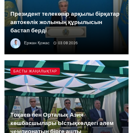
Президент телекөпір арқылы бірқатар
автокөлік жолының құрылысын
бастап берді
Ержан Қожас
03.08.2026
БАСТЫ ЖАҢАЛЫҚТАР
Тоқаев пен Орталық Азия
көшбасшылары Ыстықкөлдегі әлем
чемпионатын бірге ашты