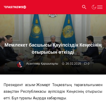
Мемлекет басшысы Қауіпсіздік Кеңесінің
отырысын өткізді
Асантемір Қаршығаұлы
26.02.2025
0
Президент Қасым-Жомарт Тоқаевтың төрағалығымен
Қазақстан Республикасы Қауіпсіздік Кеңесінің отырысы
өтті. Бұл туралы Ақорда хабарлады.