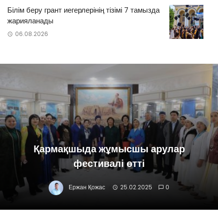
Білім беру грант иегерлерінің тізімі 7 тамызда
жарияланады
06.08.2026
Қармақшыда жұмысшы арулар
фестивалі өтті
Ержан Қожас
25.02.2025
0