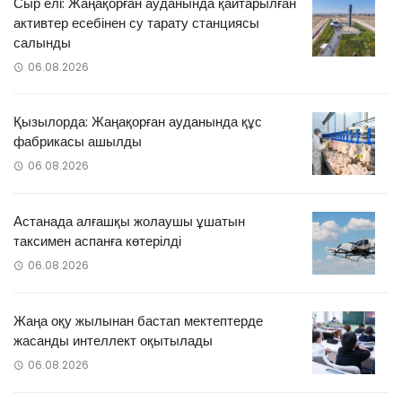
Сыр елі: Жаңақорған ауданында қайтарылған
активтер есебінен су тарату станциясы
салынды
06.08.2026
Қызылорда: Жаңақорған ауданында құс
фабрикасы ашылды
06.08.2026
Астанада алғашқы жолаушы ұшатын
таксимен аспанға көтерілді
06.08.2026
Жаңа оқу жылынан бастап мектептерде
жасанды интеллект оқытылады
06.08.2026