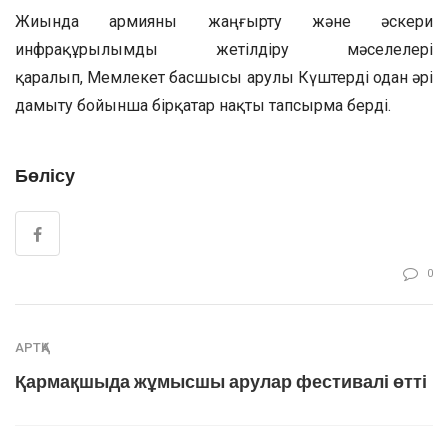
Жиында армияны жаңғырту және әскери
инфрақұрылымды жетілдіру мәселелері
қаралып, Мемлекет басшысы Қарулы Күштерді одан әрі
дамыту бойынша бірқатар нақты тапсырма берді.
Бөлісу
0
АРТҚА
Қармақшыда жұмысшы арулар фестивалі өтті