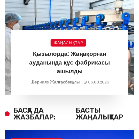
ЖАҢАЛЫҚТАР
Қызылорда: Жаңақорған
ауданында құс фабрикасы
ашылды
Шернияз Жалғасбекұлы
06.08.2026
БАСҚА ДА
БАСТЫ
ЖАЗБАЛАР:
ЖАҢАЛЫҚТАР