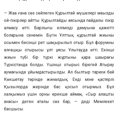
— Жаңа ғана сөз сөйлеген Құрылтай мүшелері маңызды
ой-пікірлер айтты. Құрылтайдың аясында пайдалы пікір
алмасу өтті. Барлығы еліміздің дамуына қажетті
боларына сенемін. Бүгін Ұлттық құрылтай жиыны
осымен бесінші рет шақырылып отыр. Бұл форумның
алғашқы отырысы ұлт ұясы Ұлытауда өтті. Екінші
жиын түбі бір түркі жұртының қара шаңырағы
Түркістанда болды. Үшінші отырыс бірегей Атырау
аумағында ұйымдастырылды. Ал былтыр тарихи бай
Көкшетау төрінде жиналдық. Енді міне қастерлі
Қызылорда жерінде бас қосып отырмыз. Бұл
халқымыз үшін орны ерекше аймақ. «Сыр алаштың
анасы» деген аталы сөз бар, — деді Мемлекет
басшысы.