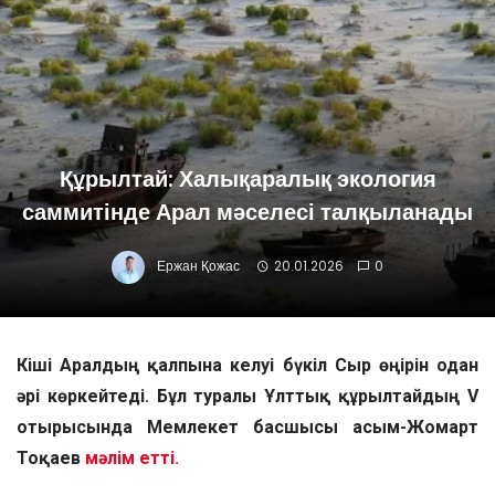
Құрылтай: Халықаралық экология
саммитінде Арал мәселесі талқыланады
Ержан Қожас
20.01.2026
0
Кіші Аралдың қалпына келуі бүкіл Сыр өңірін одан
әрі көркейтеді. Бұл туралы Ұлттық құрылтайдың V
отырысында Мемлекет басшысы Қасым-Жомарт
Тоқаев
мәлім етті.