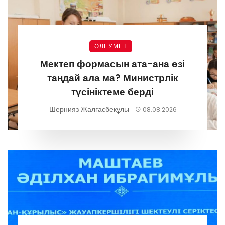
ӘЛЕУМЕТ
Мектеп формасын ата-ана өзі
таңдай ала ма? Министрлік
түсініктеме берді
Шернияз Жалғасбекұлы
08.08.2026