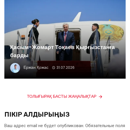
Қасым-Жомарт Тоқаев Қырғызстанға
барды
Ержан Қожас
31.07.2026
ТОЛЫҒЫРАҚ БАСТЫ ЖАҢАЛЫҚТАР
ПІКІР ҚАЛДЫРЫҢЫЗ
Ваш адрес email не будет опубликован.
Обязательные поля