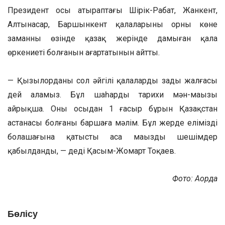
Президент осы атыраптағы Шірік-Рабат, Жанкент,
Алтынасар, Баршынкент қалаларының орны көне
заманның өзінде қазақ жерінде дамыған қала
өркениеті болғанын аңғартатынын айтты.
— Қызылорданы сол әйгілі қалалардың заңды жалғасы
дей аламыз. Бұл шаһардың тарихи мән-маңызы
айрықша. Оның осыдан 1 ғасыр бұрын Қазақстан
астанасы болғаны баршаға мәлім. Бұл жерде еліміздің
болашағына қатысты аса маңызды шешімдер
қабылданды, — деді Қасым-Жомарт Тоқаев.
Фото: Ақорда
Бөлісу