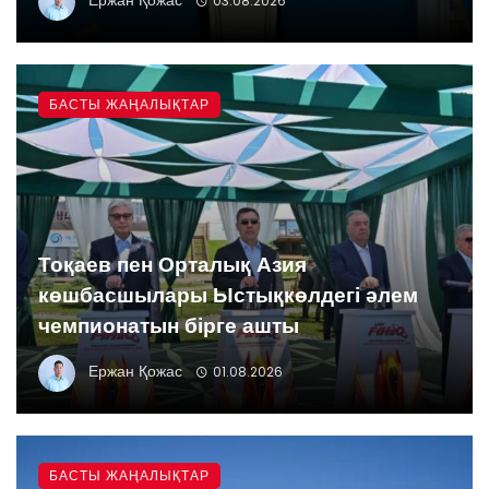
Ержан Қожас
03.08.2026
БАСТЫ ЖАҢАЛЫҚТАР
Тоқаев пен Орталық Азия
көшбасшылары Ыстықкөлдегі әлем
чемпионатын бірге ашты
Ержан Қожас
01.08.2026
БАСТЫ ЖАҢАЛЫҚТАР