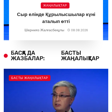
ЖАҢАЛЫҚТАР
Сыр елінде Құрылысшылар күні
аталып өтті
Шернияз Жалғасбекұлы
08.08.2026
БАСҚА ДА
БАСТЫ
ЖАЗБАЛАР:
ЖАҢАЛЫҚТАР
БАСТЫ ЖАҢАЛЫҚТАР