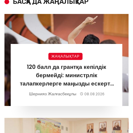
БАСҚА ДА ЖАҢАЛЫҚТАР
ЖАҢАЛЫҚТАР
120 балл да грантқа кепілдік
бермейді: министрлік
талапкерлерге маңызды ескерту
жасады
Шернияз Жалғасбекұлы
08.08.2026