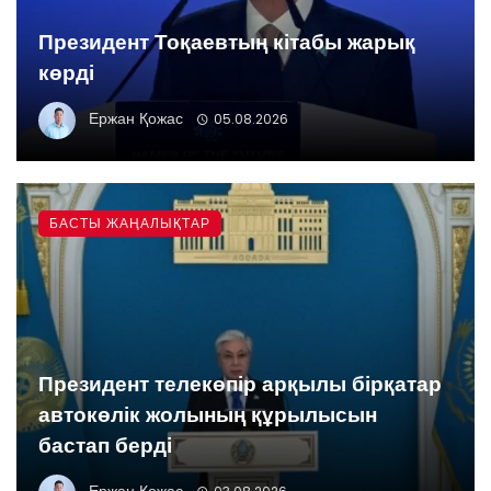
Президент Тоқаевтың кітабы жарық
көрді
Ержан Қожас
05.08.2026
БАСТЫ ЖАҢАЛЫҚТАР
Президент телекөпір арқылы бірқатар
автокөлік жолының құрылысын
бастап берді