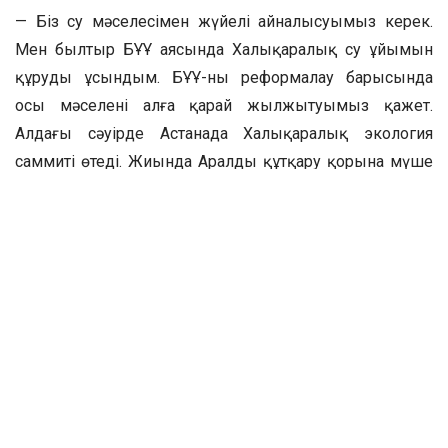
— Біз су мәселесімен жүйелі айналысуымыз керек.
Мен былтыр БҰҰ аясында Халықаралық су ұйымын
құруды ұсындым. БҰҰ-ны реформалау барысында
осы мәселені алға қарай жылжытуымыз қажет.
Алдағы сәуірде Астанада Халықаралық экология
саммиті өтеді. Жиында Аралды құтқару қорына мүше
мемлекеттер басшыларымен Арал мәселесін
талқылаймыз, — деді Қасым-Жомарт Тоқаев.
Осы орайда Мемлекет басшысы Кіші Аралдың қалпына
келуі бүкіл Сыр өңірін одан әрі көркейтуге жол
ашатынын айтты.
Фото: ашық дереккөз