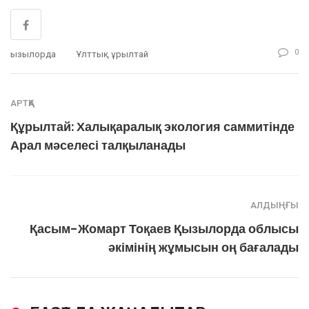
0
Қызылорда
Ұлттық Құрылтай
АРТҚА
Құрылтай: Халықаралық экология саммитінде
Арал мәселесі талқыланады
АЛДЫҢҒЫ
Қасым-Жомарт Тоқаев Қызылорда облысы
әкімінің жұмысын оң бағалады