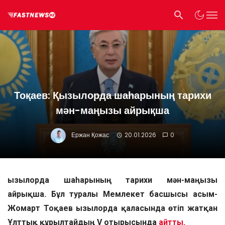
Тоқаев: Қызылорда шаһарының тарихи
мән-маңызы айрықша
Ержан Қожас
20.01.2026
0
Қызылорда шаһарының тарихи мән-маңызы
айрықша. Бұл туралы Мемлекет басшысы Қасым-
Жомарт Тоқаев Қызылорда қаласында өтіп жатқан
Ұлттық құрылтайдың V отырысында
айтты.