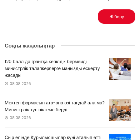
Соңғы жаңалықтар
120 балл да грантқа кепілдік бермейді:
министрлік талапкерлерге маңызды ескерту
жасады
08.08.2026
Мектеп формасын ата-ана өзі таңдай ала ма?
Министрлік түсініктеме берді
08.08.2026
Сыр елінде Құрылысшылар күні аталып өтті