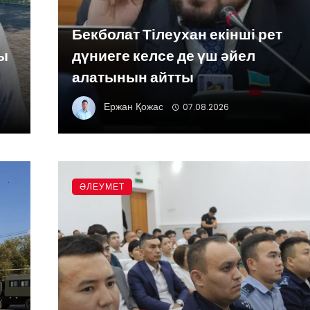
Бекболат Тілеухан екінші рет
сы
дүниеге келсе де үш әйел
алатынын айтты
Ержан Қожас
07.08.2026
ӘЛЕУМЕТ