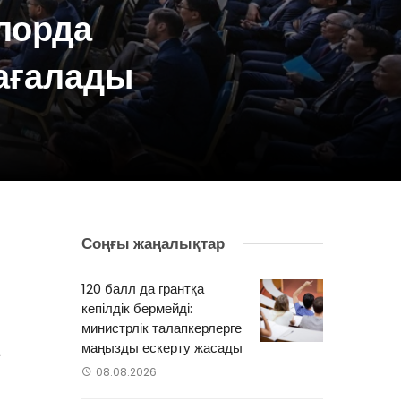
лорда
ағалады
Соңғы жаңалықтар
л
п
120 балл да грантқа
кепілдік бермейді:
министрлік талапкерлерге
маңызды ескерту жасады
а
08.08.2026
0