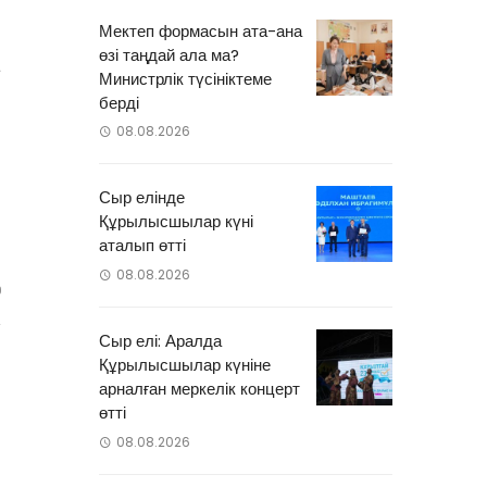
н
Мектеп формасын ата-ана
0
өзі таңдай ала ма?
а
Министрлік түсініктеме
л
берді
-
08.08.2026
Сыр елінде
Құрылысшылар күні
а
аталып өтті
08.08.2026
0
Сыр елі: Аралда
Құрылысшылар күніне
арналған меркелік концерт
өтті
08.08.2026