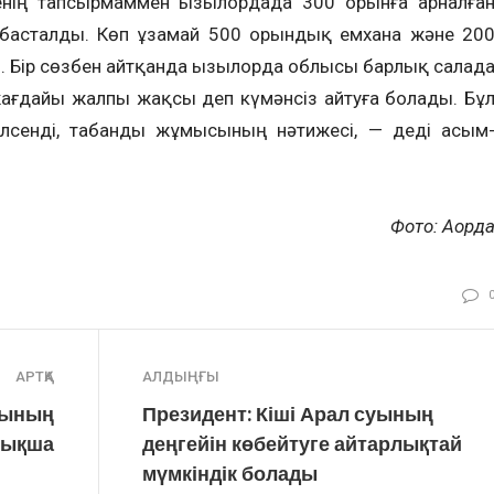
ің тапсырмаммен Қызылордада 300 орынға арналға
 басталды. Көп ұзамай 500 орындық емхана және 20
 Бір сөзбен айтқанда Қызылорда облысы барлық салад
ғдайы жалпы жақсы деп күмәнсіз айтуға болады. Бұ
лсенді, табанды жұмысының нәтижесі, — деді Қасым
Фото: Ақорд
АРТҚА
АЛДЫҢҒЫ
рының
Президент: Кіші Арал суының
рықша
деңгейін көбейтуге айтарлықтай
мүмкіндік болады