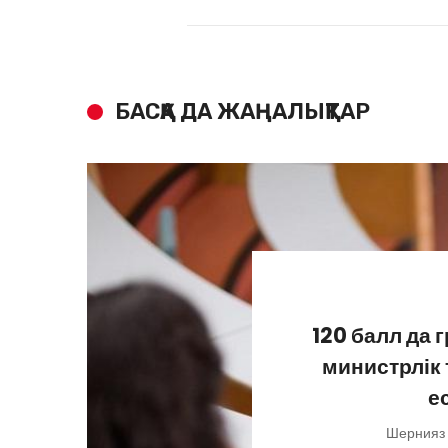
БАСҚА ДА ЖАҢАЛЫҚТАР
120 балл да 
министрлік
е
Шернияз