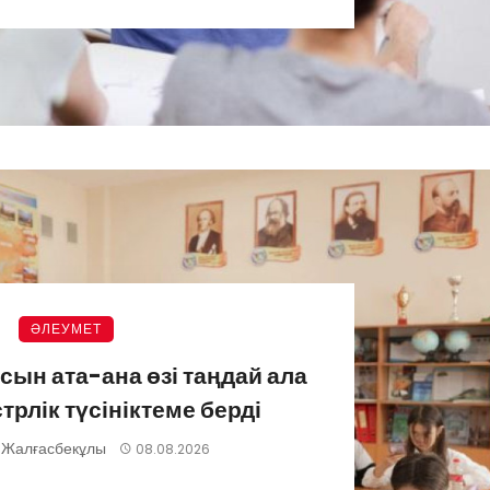
ӘЛЕУМЕТ
ын ата-ана өзі таңдай ала
рлік түсініктеме берді
 Жалғасбекұлы
08.08.2026