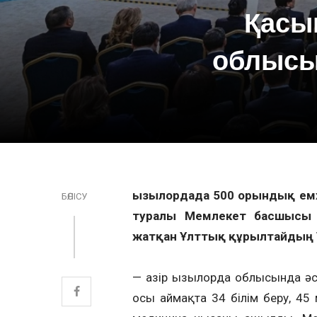
Қасы
облысы
Қызылордада 500 орындық ем
БӨЛІСУ
туралы Мемлекет басшысы 
жатқан Ұлттық құрылтайдың
— Қазір Қызылорда облысында ә
осы аймақта 34 білім беру, 45