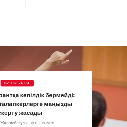
ЖАҢАЛЫҚТАР
грантқа кепілдік бермейді:
 талапкерлерге маңызды
скерту жасады
 Жалғасбекұлы
08.08.2026