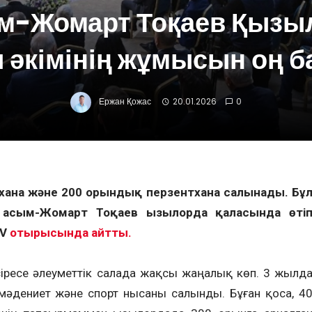
м-Жомарт Тоқаев Қызы
 әкімінің жұмысын оң б
Ержан Қожас
20.01.2026
0
хана және 200 орындық перзентхана салынады. Бұ
Қасым-Жомарт Тоқаев Қызылорда қаласында өті
 V
отырысында айтты.
сіресе әлеуметтік салада жақсы жаңалық көп. 3 жылд
 мәдениет және спорт нысаны салынды. Бұған қоса, 4