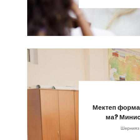
Мектеп формас
ма? Минист
Шернияз