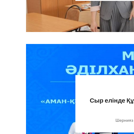
Сыр елінде Қ
Шернияз