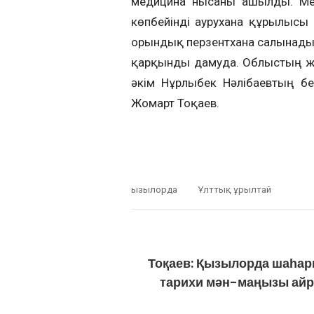
медицина нысаны ашылды. Мен
көпбейінді аурухана құрылысы
орындық перзентхана салынады.
қарқынды дамуда. Облыстың жа
әкім Нұрлыбек Нәлібаевтың бе
Жомарт Тоқаев.
Қызылорда
Ұлттық Құрылтай
Тоқаев: Қызылорда шаһа
тарихи мән-маңызы ай