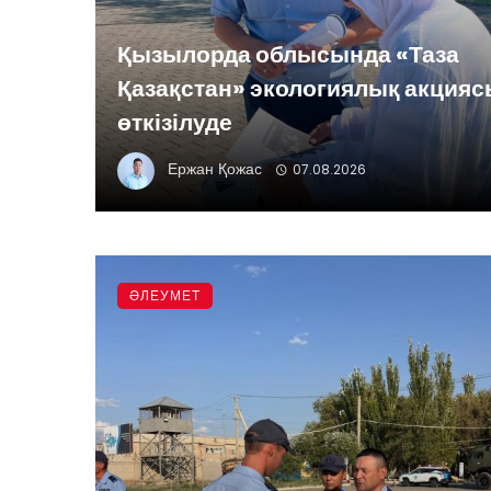
Қызылорда облысында «Таза
Қазақстан» экологиялық акция
өткізілуде
Ержан Қожас
07.08.2026
ӘЛЕУМЕТ