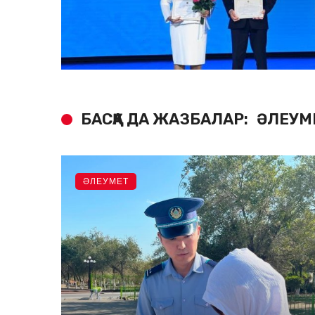
БАСҚА ДА ЖАЗБАЛАР:
ӘЛЕУМ
ӘЛЕУМЕТ