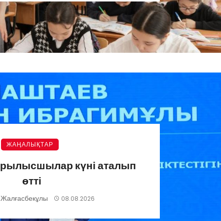
ЖАҢАЛЫҚТАР
ұрылысшылар күні аталып
өтті
 Жалғасбекұлы
08.08.2026