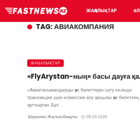
ЖАҢАЛЫҚТАР
ӘЛ
TAG: АВИАКОМПАНИЯ
ЖАҢАЛЫҚТАР
«FlyArystan-ның» басы дауға қ
«Авиатасымалдаушы әуе билеттерін сату кезінде
транзакция үшін комиссия алу арқылы әуе билетінің
арттырған. Бұл ...
Шернияз Жалғасбекұлы
05.03.2025