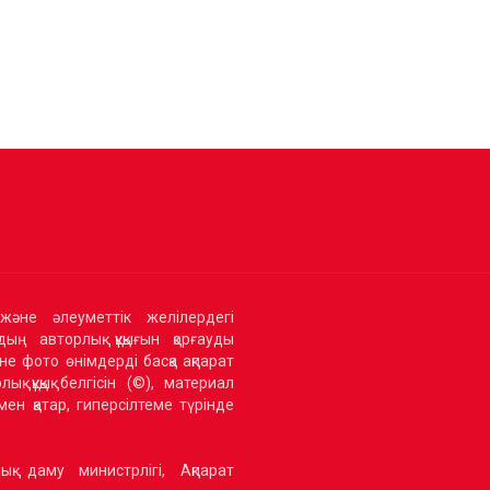
және әлеуметтік желілердегі
ың авторлық құқығын қорғауды
не фото өнімдерді басқа ақпарат
қ құқық белгісін (©), материал
ен қатар, гиперсілтеме түрінде
ық даму министрлігі, Ақпарат