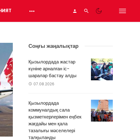
НИЯТ
Соңғы жаңалықтар
Қызылордада жастар
күніне арналған іс-
шаралар бастау алды
07.08.2026
Қызылордада
коммуналдық сала
қызметкерлерімен еңбек
жағдайы мен қала
тазалығы мәселелері
талқыланды