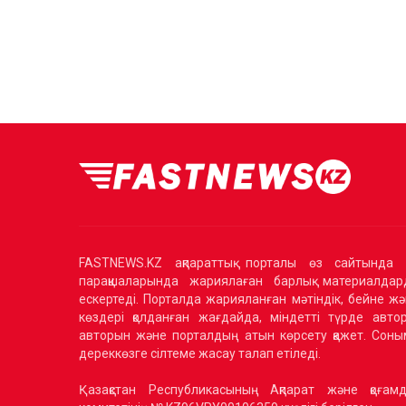
FASTNEWS.KZ ақпараттық порталы өз сайтында 
парақшаларында жариялаған барлық материалдард
ескертеді. Порталда жарияланған мәтіндік, бейне жә
көздері қолданған жағдайда, міндетті түрде авторлы
авторын және порталдың атын көрсету қажет. Соным
дереккөзге сілтеме жасау талап етіледі.
Қазақстан Республикасының Ақпарат және қоғамд