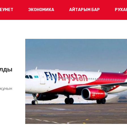
ЕУМЕТ
ЭКОНОМИКА
АЙТАРЫМ БАР
РУХА
алды
 құнын