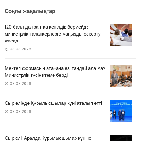
Соңғы жаңалықтар
120 балл да грантқа кепілдік бермейді:
министрлік талапкерлерге маңызды ескерту
жасады
08.08.2026
Мектеп формасын ата-ана өзі таңдай ала ма?
Министрлік түсініктеме берді
08.08.2026
Сыр елінде Құрылысшылар күні аталып өтті
08.08.2026
Сыр елі: Аралда Құрылысшылар күніне