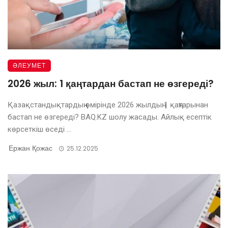
ӘЛЕУМЕТ
2026 жыл: 1 қаңтардан бастап не өзгереді?
Қазақстандықтардың өмірінде 2026 жылдың 1 қаңтарынан
бастап не өзгереді? BAQ.KZ шолу жасады. Айлық есептік
көрсеткіш өседі ...
Ержан Қожас
25.12.2025