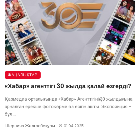
ЖАҢАЛЫҚТАР
«Хабар» агенттігі 30 жылда қалай өзгерді?
Қазмедиа орталығында «Хабар» Агенттігінің 30 жылдығына
арналған ерекше фотокөрме өз есігін ашты. Экспозиция –
бұл ...
Шернияз Жалғасбекұлы
01.04.2025