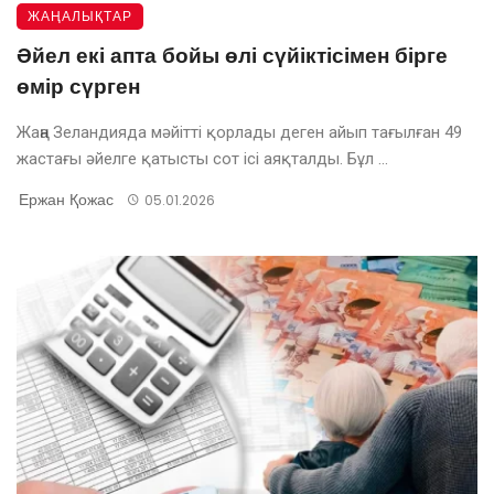
ЖАҢАЛЫҚТАР
Әйел екі апта бойы өлі сүйіктісімен бірге
өмір сүрген
Жаңа Зеландияда мәйітті қорлады деген айып тағылған 49
жастағы әйелге қатысты сот ісі аяқталды. Бұл ...
Ержан Қожас
05.01.2026